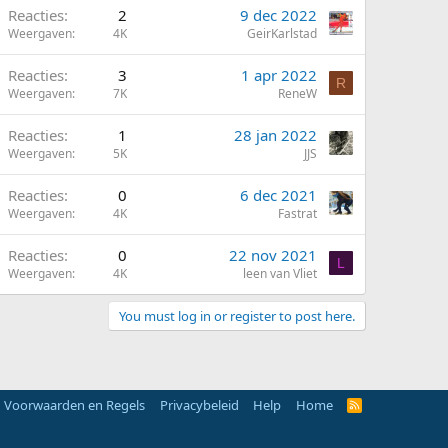
Reacties
2
9 dec 2022
Weergaven
4K
GeirKarlstad
Reacties
3
1 apr 2022
R
Weergaven
7K
ReneW
Reacties
1
28 jan 2022
Weergaven
5K
JJS
Reacties
0
6 dec 2021
Weergaven
4K
Fastrat
Reacties
0
22 nov 2021
L
Weergaven
4K
leen van Vliet
You must log in or register to post here.
Voorwaarden en Regels
Privacybeleid
Help
Home
R
S
S