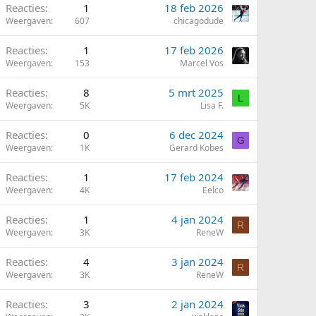
Reacties
1
18 feb 2026
Weergaven
607
chicagodude
Reacties
1
17 feb 2026
Weergaven
153
Marcel Vos
Reacties
8
5 mrt 2025
L
Weergaven
5K
Lisa F.
Reacties
0
6 dec 2024
G
Weergaven
1K
Gerard Kobes
Reacties
1
17 feb 2024
Weergaven
4K
Eelco
Reacties
1
4 jan 2024
R
Weergaven
3K
ReneW
Reacties
4
3 jan 2024
R
Weergaven
3K
ReneW
Reacties
3
2 jan 2024