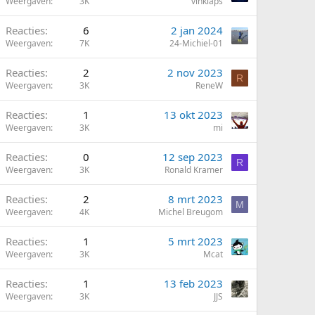
Weergaven
3K
vinklaps
Reacties
6
2 jan 2024
Weergaven
7K
24-Michiel-01
Reacties
2
2 nov 2023
R
Weergaven
3K
ReneW
Reacties
1
13 okt 2023
Weergaven
3K
mi
Reacties
0
12 sep 2023
R
Weergaven
3K
Ronald Kramer
Reacties
2
8 mrt 2023
M
Weergaven
4K
Michel Breugom
Reacties
1
5 mrt 2023
Weergaven
3K
Mcat
Reacties
1
13 feb 2023
Weergaven
3K
JJS