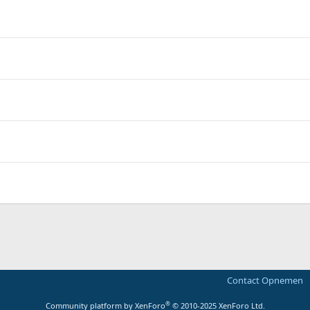
Contact Opnemen
®
Community platform by XenForo
© 2010-2025 XenForo Ltd.