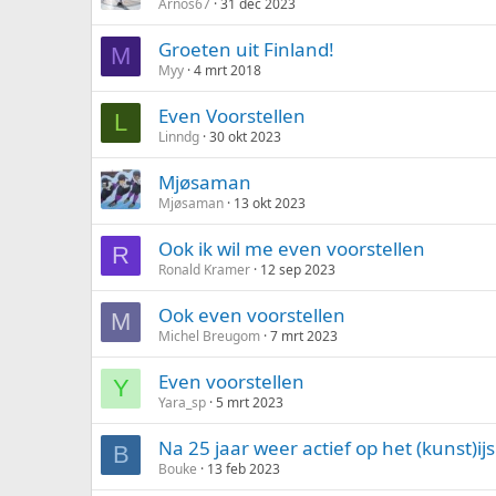
Arnos67
31 dec 2023
Groeten uit Finland!
M
Myy
4 mrt 2018
Even Voorstellen
L
Linndg
30 okt 2023
Mjøsaman
Mjøsaman
13 okt 2023
Ook ik wil me even voorstellen
R
Ronald Kramer
12 sep 2023
Ook even voorstellen
M
Michel Breugom
7 mrt 2023
Even voorstellen
Y
Yara_sp
5 mrt 2023
Na 25 jaar weer actief op het (kunst)ijs
B
Bouke
13 feb 2023