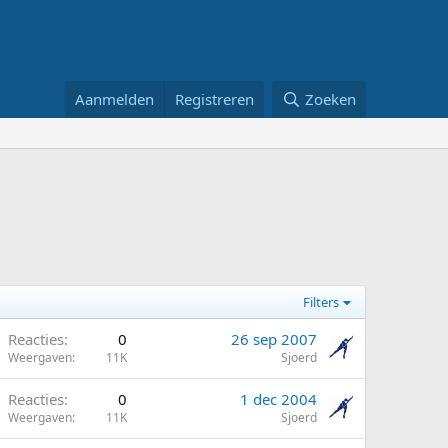
Aanmelden
Registreren
Zoeken
Filters
Reacties
0
26 sep 2007
Weergaven
11K
Sjoerd
Reacties
0
1 dec 2004
Weergaven
11K
Sjoerd