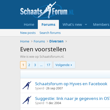
Home
Forums
What's new
Members
New posts
Search forums
Home
Forums
Diversen
Even voorstellen
Wie is wie op Schaatsforum.nl.
1
2
3
…
17
Volgende
Schaatsforum op Hyves en Facebook
Sjoerd
26 sep 2007
Suggestie: link naar je gegevens in OS
Sjoerd
1 dec 2004