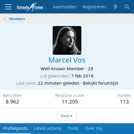
Aanmelden
Registreren
Members
Marcel Vos
Well-Known Member
·
29
Lid geworden
7 feb 2018
Last seen
22 minuten geleden
·
Bekijkt forumlijst
Berichten
Reaction score
Punten
8.962
11.205
113
Vind
Profielposts
Latest activity
Posts
Over mij