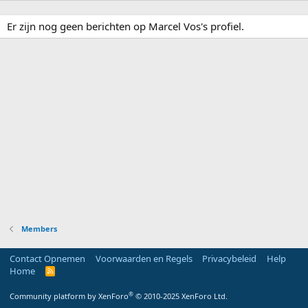
Er zijn nog geen berichten op Marcel Vos's profiel.
Members
Contact Opnemen
Voorwaarden en Regels
Privacybeleid
Help
Home
R
S
S
®
Community platform by XenForo
© 2010-2025 XenForo Ltd.