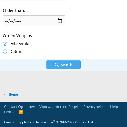
Older than
Orden Volgens
Relevantie
Datum
Search
Home
Contact Opnemen
Voorwaarden en Regels
Privacybeleid
Help
Home
R
S
S
®
Community platform by XenForo
© 2010-2025 XenForo Ltd.