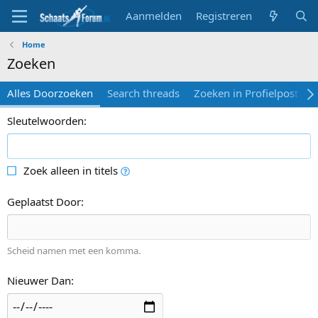
Aanmelden
Registreren
Home
Zoeken
Alles Doorzoeken
Search threads
Zoeken in Profielposts
Sleutelwoorden
Zoek alleen in titels
Geplaatst Door
Scheid namen met een komma.
Nieuwer Dan