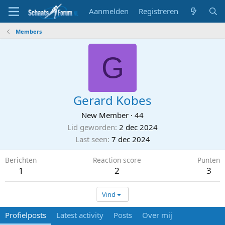
Aanmelden
Registreren
Members
G
Gerard Kobes
New Member
·
44
Lid geworden
2 dec 2024
Last seen
7 dec 2024
Berichten
Reaction score
Punten
1
2
3
Vind
Profielposts
Latest activity
Posts
Over mij