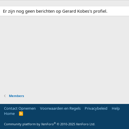
Er zijn nog geen berichten op Gerard Kobes's profiel.
Members
Contact Opnemen
Voorwaarden en Regels
Privacybeleid
Help
Home
R
S
S
®
Community platform by XenForo
© 2010-2025 XenForo Ltd.