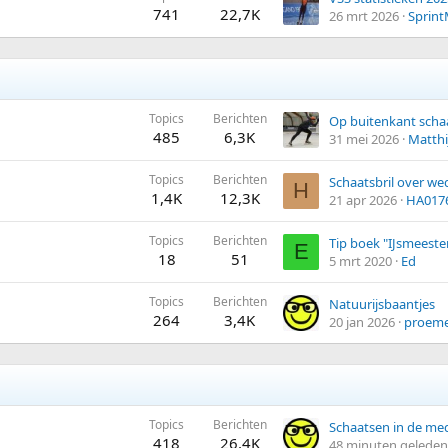
741
22,7K
26 mrt 2026
Sprint
Topics
Berichten
485
6,3K
31 mei 2026
Matthi
Topics
Berichten
Schaatsbril over we
H
1,4K
12,3K
21 apr 2026
HA017
Topics
Berichten
Tip boek "IJsmeeste
E
18
51
5 mrt 2020
Ed
Topics
Berichten
Natuurijsbaantjes
264
3,4K
20 jan 2026
proem
Topics
Berichten
Schaatsen in de me
418
26,4K
48 minuten geleden