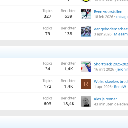
Topics
Berichten
Even voorstellen
327
639
18 feb 2026
chicag
Topics
Berichten
Aangeboden: schaa
79
138
3 apr 2026
Mjøsam
Topics
Berichten
Shorttrack 2025-20
34
1,4K
16 mrt 2026
Jeron
Topics
Berichten
Welke skeelers bred
R
172
1,4K
1 apr 2026
ReneW
Topics
Berichten
Kies je renner
603
18,4K
43 minuten geleden