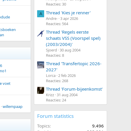
Reacties: 30
Thread 'Kies je renner'
A
odude
Andre-
3 apr 2026
Reacties: 564
tsboeken
Thread 'Regels eerste
an
schaats VSS (Voorspel spel)
(2003/2004)'
Sjoerd
30 aug 2004
Reacties: 8
Thread 'Transfertopic 2026-
26
2027'
imo1
Lorca
2 feb 2026
Reacties: 268
e voet
Thread 'Forum-bijeenkomst'
Krizz
31 aug 2004
Reacties: 24
willempaap
Forum statistics
Topics
9.496