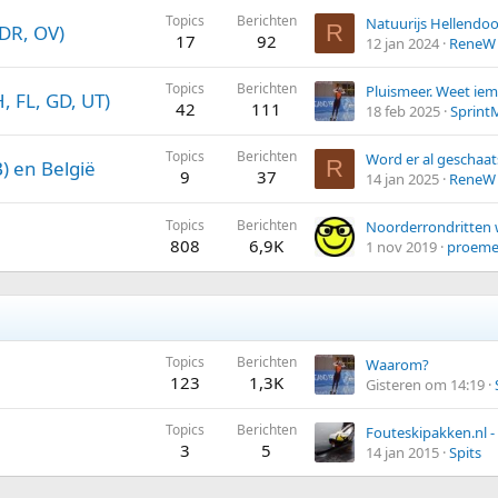
Topics
Berichten
Natuurijs Hellendo
R
 DR, OV)
17
92
12 jan 2024
ReneW
Topics
Berichten
, FL, GD, UT)
42
111
18 feb 2025
Sprint
Topics
Berichten
R
) en België
9
37
14 jan 2025
ReneW
Topics
Berichten
Noorderrondritten w
808
6,9K
1 nov 2019
proem
Topics
Berichten
Waarom?
123
1,3K
Gisteren om 14:19
Topics
Berichten
3
5
14 jan 2015
Spits