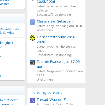
2025/2026
Master
Latest: proeme
48 minuten
geleden
Schaatscafé 'De Ronding'
Classica San Sebastian
E
Latest: eddy
Vandaag om 20:20
Op buitenkant schaats staan - techniek / materiaal
Wielrennen
js de Vries
De schaatstribune 2016-
2026
dstrijdpak
Latest: proeme
Gisteren om
61
23:20
Schaatscafé 'De Ronding'
r"
Tour de France 4 juli 17.05
uur
Latest: Nogevendit
Gisteren om
23:18
e
Wielrennen
Trending content
Thread 'Waarom?'
dia 2025/2026
A
Anonymous
29 aug 2004
proeme