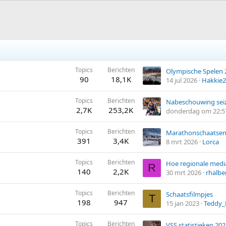
Topics
Berichten
Olympische Spelen 
90
18,1K
14 jul 2026
Hakkie2
Topics
Berichten
Nabeschouwing sei
2,7K
253,2K
donderdag om 22:5
Topics
Berichten
Marathonschaatsen
391
3,4K
8 mrt 2026
Lorca
Topics
Berichten
R
140
2,2K
30 mrt 2026
rhalb
Topics
Berichten
Schaatsfilmpjes
T
198
947
15 jan 2023
Teddy_
Topics
Berichten
VSS statistieken 20