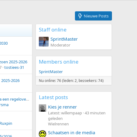
Nieuwe Posts
Staff online
SprintMaster
2030
Moderator
Members online
zoen 2025-2026
7
tostiees-31
SprintMaster
 2025-2026
Nu online: 76 (leden: 2, bezoekers: 74)
Latest posts
Hoe regionale media een regelovertreding romantiseerden: De Elfstedentocht van 1986 en de bijbehorende tuchtzaak.
ersma
Kies je renner
Latest: willempaap
43 minuten
geleden
Ruxpin
Wielrennen
Schaatsen in de media
25/2026