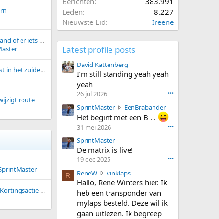
Berichten
383.991
orn
Leden
8.227
Nieuwste Lid
Ireene
Pluismeer. Weet iemand of er iets mogelijk is op het Pluismeer? Ligt altijd als eerste dicht.....
Latest profile posts
Master
David Kattenberg
Word er al geschaatst in het zuiden?
I’m still standing yeah yeah
yeah
26 jul 2026
•••
ijzigt route
S
SprintMaster
EenBrabander
e
p
Het begint met een B ...
r
31 mei 2026
•••
i
SprintMaster
n
De matrix is live!
t
M
19 dec 2025
•••
a
SprintMaster
R
ReneW
vinklaps
R
s
e
Hallo, Rene Winters hier. Ik
t
n
Fouteskipakken.nl - Kortingsactie voor schaatspakken
heb een transponder van
e
e
mylaps besteld. Deze wil ik
r
W
w
gaan uitlezen. Ik begreep
w