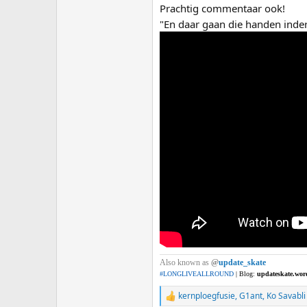
Prachtig commentaar ook!
"En daar gaan die handen inderd
Also known as
@
update_skate
#LONGLIVEALLROUND
| Blog:
updateskate.wor
kernploegfusie
,
G1ant
,
Ko Savabli
R