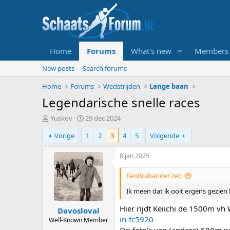
Home
Forums
What's new
Members
New posts
Search forums
Home
Forums
Wedstrijden
Lange baan
Legendarische snelle races
T
S
Yuskov
29 dec 2024
o
t
Vorige
1
2
3
4
5
Volgende
p
a
i
r
c
t
8 jan 2025
s
d
t
a
EenBrabander zei:
a
t
Ik meen dat ik ooit ergens gezien
r
u
t
m
Hier rijdt Keiichi de 1500m vh
Davosloval
e
in-fc5920
r
Well-Known Member
Op foto's van (andere) 500m w