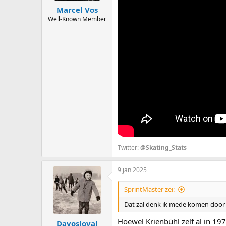
:
Marcel Vos
Well-Known Member
Twitter:
@Skating_Stats
9 jan 2025
SprintMaster zei:
Dat zal denk ik mede komen door 
Hoewel Krienbühl zelf al in 197
Davosloval