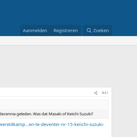
Aanmelden
Registreren
Zoeken
#41
decennia geleden. Was dat Masaki of Keiichi Suzuki?
wereldkamp...en-te-deventer-nr-15-keiichi-suzuki-