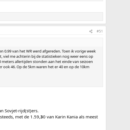
#51
en 0.99 van het WR werd afgereden. Toen ik vorige week
 viel me achterin bij de statistieken nog weer eens op
0 meters allertijden stonden aan het einde van seizoen
 er ook 46. Op de 5km waren het er 40 en op de 10km
Sovjet-rijd(st)ers.
steeds, met de 1.59,
3
0 van Karin Kania als meest