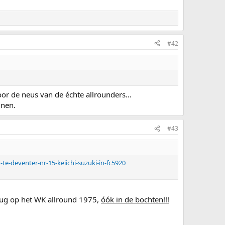
#42
or de neus van de échte allrounders...
nnen.
#43
te-deventer-nr-15-keiichi-suzuki-in-fc5920
ug op het WK allround 1975,
óók in de bochten!!!