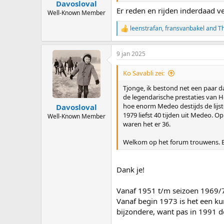
:
Davosloval
Er reden en rijden inderdaad vee
Well-Known Member
leenstrafan
,
fransvanbakel
and
Th
R
e
a
9 jan 2025
c
t
i
Ko Savabli zei:
o
n
Tjonge, ik bestond net een paar 
s
de legendarische prestaties van H
:
hoe enorm Medeo destijds de lijst
Davosloval
1979 liefst 40 tijden uit Medeo. 
Well-Known Member
waren het er 36.
Welkom op het forum trouwens. En
Dank je!
Vanaf 1951 t/m seizoen 1969/70
Vanaf begin 1973 is het een ku
bijzondere, want pas in 1991 