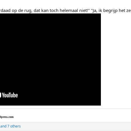
aad op de rug, dat kan toch helemaal niet!" "Ja, ik begrijp het ze
dpress.com
and 7 others