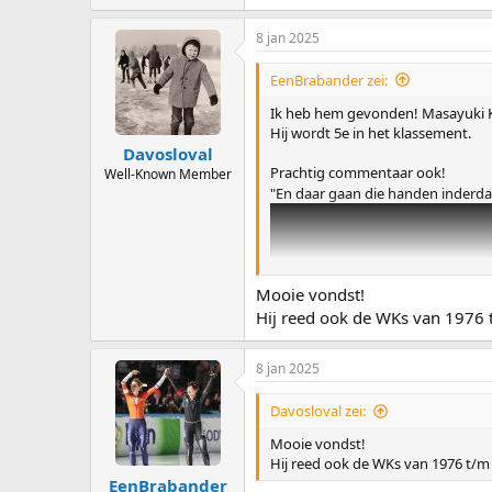
e
a
8 jan 2025
c
t
i
EenBrabander zei:
o
n
Ik heb hem gevonden! Masayuki K
s
Hij wordt 5e in het klassement.
:
Davosloval
Prachtig commentaar ook!
Well-Known Member
"En daar gaan die handen inderdaad
Mooie vondst!
Hij reed ook de WKs van 1976 
8 jan 2025
Davosloval zei:
Mooie vondst!
Hij reed ook de WKs van 1976 t/m 
EenBrabander