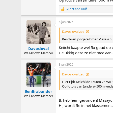
G1ant
and
Duif
R
e
a
8 jan 2025
c
t
i
Davosloval zei:
o
n
Keiichi en jongere broer Masaki Su
s
:
Keiichi kaapte wel 5x goud op 
Davosloval
Gelukkig deze ze niet mee aan 
Well-Known Member
8 jan 2025
Davosloval zei:
Hier rijdt Keiichi de 1500m vh WK 
Op foto's van (andere) 500m weds
EenBrabander
Well-Known Member
Ik heb hem gevonden! Masayuk
Hij wordt 5e in het klassement.