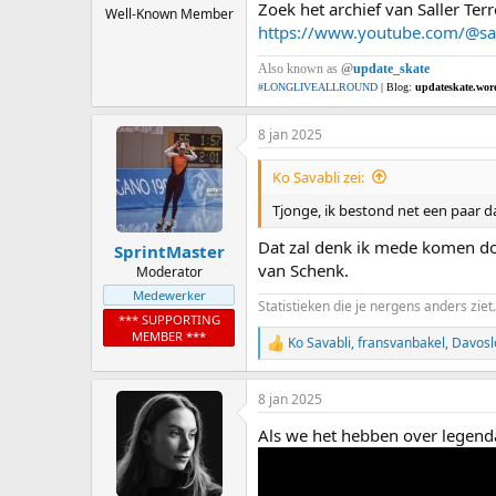
Zoek het archief van Saller Ter
Well-Known Member
https://www.youtube.com/@sal
Also known as
@
update_skate
#LONGLIVEALLROUND
| Blog:
updateskate.wor
8 jan 2025
Ko Savabli zei:
Tjonge, ik bestond net een paar 
Dat zal denk ik mede komen do
SprintMaster
van Schenk.
Moderator
Medewerker
Statistieken die je nergens anders ziet.
*** SUPPORTING
MEMBER ***
Ko Savabli
,
fransvanbakel
,
Davosl
R
e
a
8 jan 2025
c
t
Als we het hebben over legenda
i
o
n
s