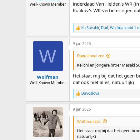
inderdaad Van Helden's WR (in
Well-Known Member
Kulikov's WR-verbeteringen dat
Ko Savabli
,
Duif
,
Wolfman
and 1 o
R
e
a
9 jan 2025
c
W
t
i
Davosloval zei:
o
n
Keiichi en jongere broer Masaki Su
s
:
Het staat mij bij dat het geen 
Wolfman
dat ook niet alles, natuurlijk)
Well-Known Member
Davosloval
R
e
a
9 jan 2025
c
t
i
Wolfman zei:
o
n
Het staat mij bij dat het geen bro
s
natuurlijk)