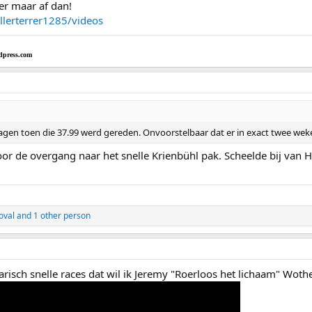
rer maar af dan!
lerterrer1285/videos
dpress.com
dagen toen die 37.99 werd gereden. Onvoorstelbaar dat er in exact twee we
or de overgang naar het snelle Krienbühl pak. Scheelde bij van
oval
and 1 other person
risch snelle races dat wil ik Jeremy "Roerloos het lichaam" Wo