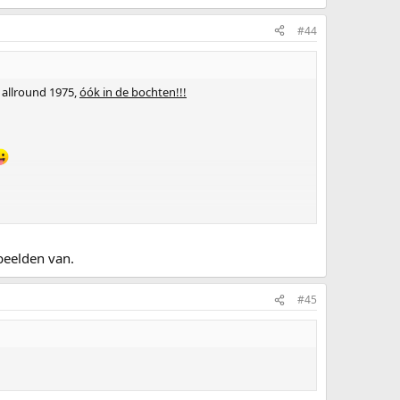
#44
allround 1975,
óók in de bochten!!!
beelden van.
#45