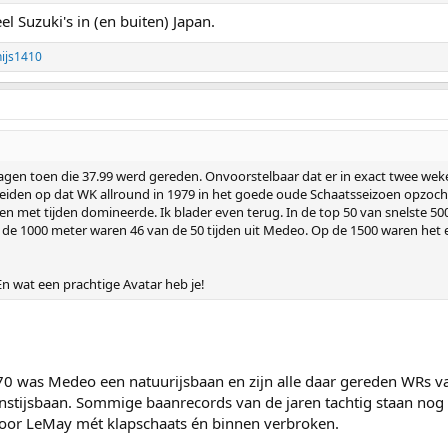
l Suzuki's in (en buiten) Japan.
ijs1410
dagen toen die 37.99 werd gereden. Onvoorstelbaar dat er in exact twee wek
eiden op dat WK allround in 1979 in het goede oude Schaatsseizoen opzocht,
en met tijden domineerde. Ik blader even terug. In de top 50 van snelste 50
Op de 1000 meter waren 46 van de 50 tijden uit Medeo. Op de 1500 waren het
 wat een prachtige Avatar heb je!
 was Medeo een natuurijsbaan en zijn alle daar gereden WRs van 
nstijsbaan. Sommige baanrecords van de jaren tachtig staan nog 
door LeMay mét klapschaats én binnen verbroken.