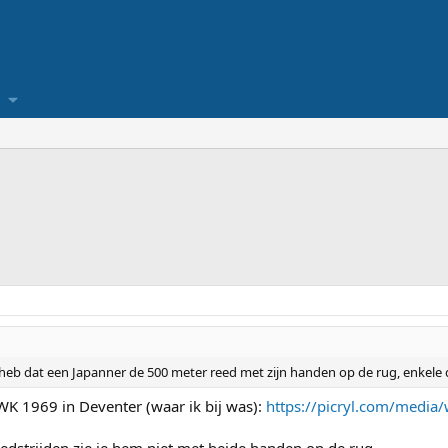
 heb dat een Japanner de 500 meter reed met zijn handen op de rug, enkele 
 WK 1969 in Deventer (waar ik bij was):
https://picryl.com/media/
edstrijden zie je hem niet met beide handen op de rug