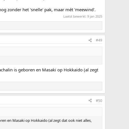
nog zonder het 'snelle' pak, maar mét 'meewind'.
Laatst bewerkt:
9 jan 2025
#49
Sachalin is geboren en Masaki op Hokkaido (al zegt
#50
oren en Masaki op Hokkaido (al zegt dat ook niet alles,