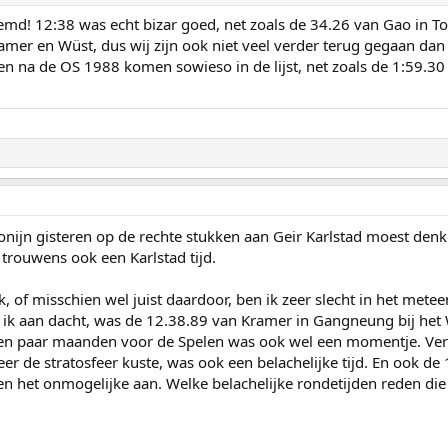
md! 12:38 was echt bizar goed, net zoals de 34.26 van Gao in T
amer en Wüst, dus wij zijn ook niet veel verder terug gegaan da
 na de OS 1988 komen sowieso in de lijst, net zoals de 1:59.30 
n Conijn gisteren op de rechte stukken aan Geir Karlstad moest denk
trouwens ook een Karlstad tijd.
k, of misschien wel juist daardoor, ben ik zeer slecht in het m
r ik aan dacht, was de 12.38.89 van Kramer in Gangneung bij het
een paar maanden voor de Spelen was ook wel een momentje. Ver
er de stratosfeer kuste, was ook een belachelijke tijd. En ook de
en het onmogelijke aan. Welke belachelijke rondetijden reden di