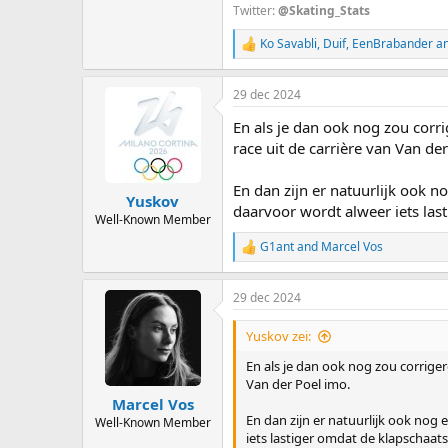
Twitter:
@Skating_Stats
Ko Savabli
,
Duif
,
EenBrabander
an
R
e
a
29 dec 2024
c
t
En als je dan ook nog zou corri
i
o
race uit de carrière van Van de
n
s
En dan zijn er natuurlijk ook 
:
Yuskov
daarvoor wordt alweer iets las
Well-Known Member
G1ant
and
Marcel Vos
R
e
a
29 dec 2024
c
t
i
Yuskov zei:
o
n
En als je dan ook nog zou corriger
s
Van der Poel imo.
:
Marcel Vos
En dan zijn er natuurlijk ook nog
Well-Known Member
iets lastiger omdat de klapschaat