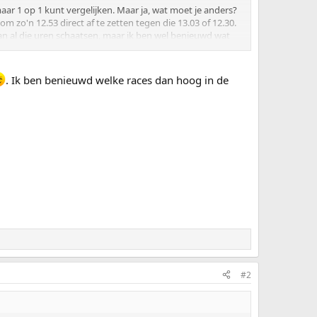
maar 1 op 1 kunt vergelijken. Maar ja, wat moet je anders?
m zo'n 12.53 direct af te zetten tegen die 13.03 of 12.30.
n al die uren schaatsen, maar ik ben wel benieuwd wat
el bij de mannen als de vrouwen. En om ergens tot een
ijvoorbeeld alle beste seizoentijden van de beste x
. Ik ben benieuwd welke races dan hoog in de
 zoals beter materiaal en progressie in ijsbereiding?
een doek over de tribunes was gespannen. En zo zijn er
n maar goed ook, want ergens schuilt er juist een soort
t mag strikken. Romme zal er ongetwijfeld hartelijk om
est.
#2