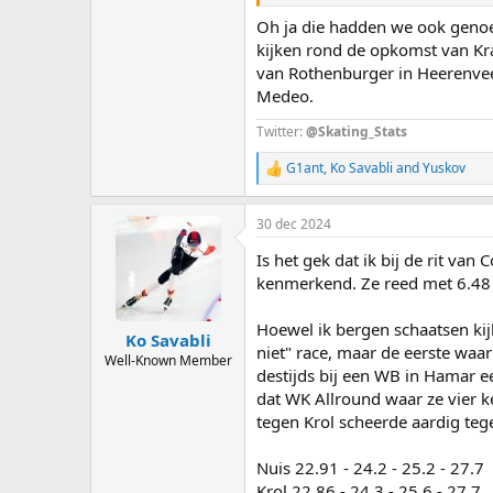
Oh ja die hadden we ook genoe
kijken rond de opkomst van Kr
van Rothenburger in Heerenveen
Medeo.
Twitter:
@Skating_Stats
G1ant
,
Ko Savabli
and
Yuskov
R
e
a
30 dec 2024
c
t
Is het gek dat ik bij de rit va
i
o
kenmerkend. Ze reed met 6.48 
n
s
Hoewel ik bergen schaatsen kij
:
Ko Savabli
niet" race, maar de eerste waa
Well-Known Member
destijds bij een WB in Hamar 
dat WK Allround waar ze vier ke
tegen Krol scheerde aardig teg
Nuis 22.91 - 24.2 - 25.2 - 27.7
Krol 22.86 - 24.3 - 25.6 - 27.7