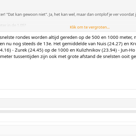
! "Dat kan gewoon niet". Ja, het kan wel, maar dan ontplof je ver voordat je 
ter in de 1.05?
Klik om te vergroten...
danig snel dat Stolz echt met een gigantische bak lef zal moeten rijden om de
an gewoon niet?"
e snelste rondes worden altijd gereden op de 500 en 1000 meter,
en nu nog steeds de 13e. Het gemiddelde van Nuis (24.27) en Krol 
illen kijken:
24.16) - Zurek (24.45) op de 1000 en Kulizhnikov (23.94) - Jun-H
ecord op de 1 500 meter 1.40.17 !
ter tussentijden zijn ook met grote afstand de snelsten ooit g
 Van Dijk zat. Goh, wat had ik die hier graag uit zijn plaat horen gaan.