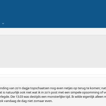
inding van zo'n dagje topschaatsen nog even netjes op terug te komen; n
 is natuurlijk ook niet wat ik in zo'n post met een simpele opsomming of 
legde. Die 13.03 was destijds een monsterlijke tijd. Ik wilde eigenlijk all
e ook vandaag de dag niet zomaar even.