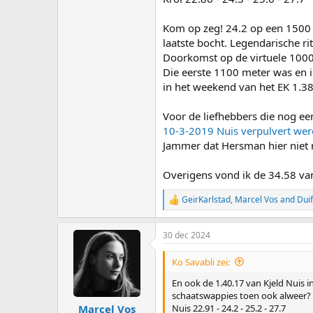
Kom op zeg! 24.2 op een 1500 me
laatste bocht. Legendarische rit
Doorkomst op de virtuele 1000
Die eerste 1100 meter was en is
in het weekend van het EK 1.38
Voor de liefhebbers die nog een
10-3-2019 Nuis verpulvert wer
Jammer dat Hersman hier niet na
Overigens vond ik de 34.58 va
GeirKarlstad
,
Marcel Vos
and
Duif
R
e
a
30 dec 2024
c
t
i
Ko Savabli zei:
o
n
En ook de 1.40.17 van Kjeld Nuis 
s
schaatswappies toen ook alweer?
:
Nuis 22.91 - 24.2 - 25.2 - 27.7
Marcel Vos