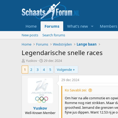
Home
Forums
What's new
Members
New posts
Search forums
Home
Forums
Wedstrijden
Lange baan
Legendarische snelle races
T
S
Yuskov
29 dec 2024
o
t
1
2
3
4
5
Volgende
p
a
i
r
c
t
29 dec 2024
s
d
t
a
Ko Savabli zei:
a
t
Om hier na alle commotie en opw
r
u
Romme nog niet strikken. Maar dat
t
m
grootheid. Iemand die grenzen ver
Yuskov
e
fijne jus dippen. Want 12.53 rij j
r
Well-Known Member