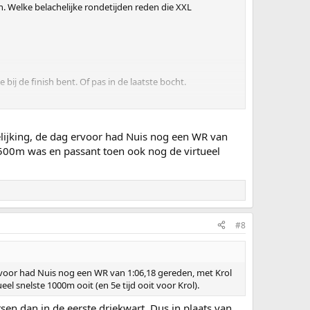
n. Welke belachelijke rondetijden reden die XXL
bij de finish bent. Of pas in de laatste bocht.
ze tijd te kraken. Zul je zien dat ie in het weekend van
elijking, de dag ervoor had Nuis nog een WR van
 1500m was en passant toen ook nog de virtueel
#8
 ervoor had Nuis nog een WR van 1:06,18 gereden, met Krol
el snelste 1000m ooit (en 5e tijd ooit voor Krol).
en dan in de eerste driekwart. Dus in plaats van