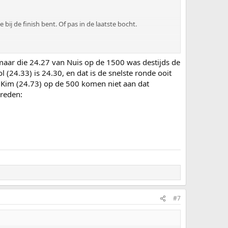
bij de finish bent. Of pas in de laatste bocht.
ze tijd te kraken. Zul je zien dat ie in het weekend van
 maar die 24.27 van Nuis op de 1500 was destijds de
(24.33) is 24.30, en dat is de snelste ronde ooit
o Kim (24.73) op de 500 komen niet aan dat
ereden:
#7