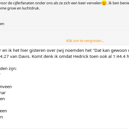
voor de cijferfanaten onder ons als ze zich een keer vervelen
. Ik ben ben
nome groei en luchtdruk.
een
Klik om te vergroten...
en ik het hier gisteren over (wij noemden het "Dat kan gewoon ni
:44.27 van Davis. Komt denk ik omdat Hedrick toen ook al 1:44.4
den zijn:
r
enveen
mar
een
veen
en