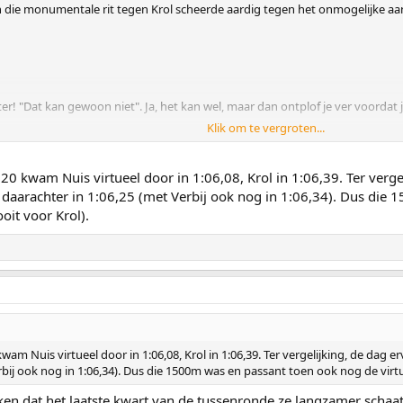
in die monumentale rit tegen Krol scheerde aardig tegen het onmogelijke aa
! "Dat kan gewoon niet". Ja, het kan wel, maar dan ontplof je ver voordat je 
Klik om te vergroten...
ter in de 1.05?
danig snel dat Stolz echt met een gigantische bak lef zal moeten rijden om de
an gewoon niet?"
20 kwam Nuis virtueel door in 1:06,08, Krol in 1:06,39. Ter verg
 daarachter in 1:06,25 (met Verbij ook nog in 1:06,34). Dus die
illen kijken:
oit voor Krol).
ecord op de 1 500 meter 1.40.17 !
 Van Dijk zat. Goh, wat had ik die hier graag uit zijn plaat horen gaan.
wam Nuis virtueel door in 1:06,08, Krol in 1:06,39. Ter vergelijking, de dag
rbij ook nog in 1:06,34). Dus die 1500m was en passant toen ook nog de virtue
n dat het laatste kwart van de tussenronde ze langzamer schaats