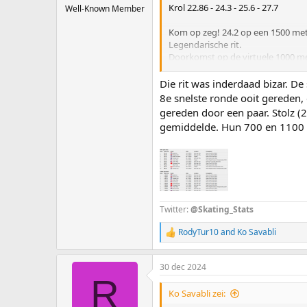
Krol 22.86 - 24.3 - 25.6 - 27.7
Well-Known Member
Kom op zeg! 24.2 op een 1500 meter
Legendarische rit.
Doorkomst op de virtuele 1000 me
Die eerste 1100 meter was en is zo
het EK 1.38.88 rijdt. Hoezo "Dat k
Die rit was inderdaad bizar. D
8e snelste ronde ooit gereden, 
Voor de liefhebbers die nog eens w
gereden door een paar. Stolz (
10-3-2019 Nuis verpulvert wereldr
gemiddelde. Hun 700 en 1100 me
Jammer dat Hersman hier niet naast
Twitter:
@Skating_Stats
RodyTur10
and
Ko Savabli
R
e
a
30 dec 2024
c
R
t
i
Ko Savabli zei:
o