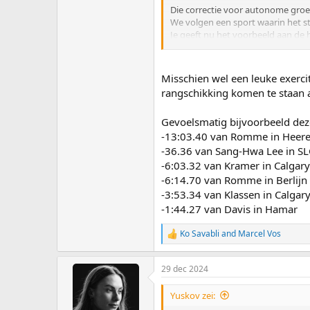
Die correctie voor autonome groei 
We volgen een sport waarin het ste
Je geeft nu het voorbeeld aan de
voor een cijfers er uit soortgel
nog betrouwbaarder correctiegetal
schaatsers op alle afstanden in 
Misschien wel een leuke exercit
rangschikking komen te staan a
En dan nog blijft het lastig, want 
Hersman zei geloof ik vandaag nog
Gevoelsmatig bijvoorbeeld dez
vast nog meer kleine en grotere fa
romantische charme in het 'feit' 
-13:03.40 van Romme in Heer
kunnen lachen. En Krommenhoek is 
-36.36 van Sang-Hwa Lee in SL
-6:03.32 van Kramer in Calgary
-6:14.70 van Romme in Berlijn
-3:53.34 van Klassen in Calgar
-1:44.27 van Davis in Hamar
Ko Savabli
and
Marcel Vos
R
e
a
29 dec 2024
c
t
i
Yuskov zei:
o