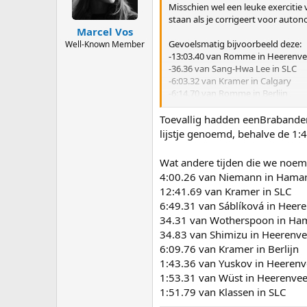
n
Misschien wel een leuke exercitie 
s
staan als je corrigeert voor auto
:
Marcel Vos
Gevoelsmatig bijvoorbeeld deze:
Well-Known Member
-13:03.40 van Romme in Heerenv
-36.36 van Sang-Hwa Lee in SLC
-6:03.32 van Kramer in Calgary
-6:14.70 van Romme in Berlijn
-3:53.34 van Klassen in Calgary
-1:44.27 van Davis in Hamar
Toevallig hadden eenBrabander 
lijstje genoemd, behalve de 1
Wat andere tijden die we noem
4:00.26 van Niemann in Hama
12:41.69 van Kramer in SLC
6:49.31 van Sáblíková in Heer
34.31 van Wotherspoon in Ha
34.83 van Shimizu in Heerenv
6:09.76 van Kramer in Berlijn
1:43.36 van Yuskov in Heeren
1:53.31 van Wüst in Heerenve
1:51.79 van Klassen in SLC