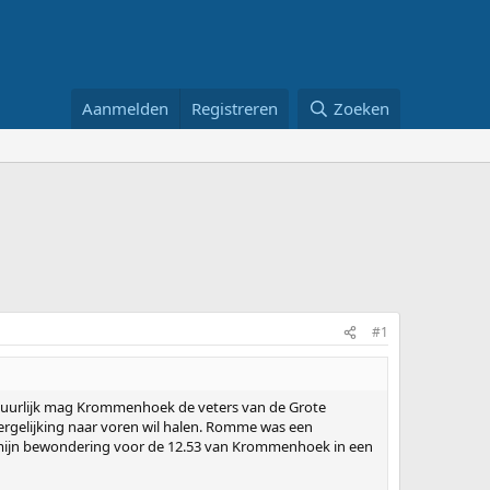
Aanmelden
Registreren
Zoeken
#1
atuurlijk mag Krommenhoek de veters van de Grote
vergelijking naar voren wil halen. Romme was een
een mijn bewondering voor de 12.53 van Krommenhoek in een