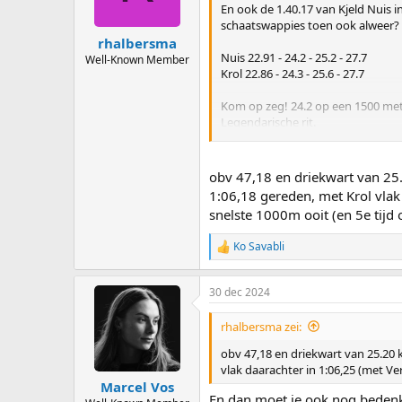
n
En ook de 1.40.17 van Kjeld Nuis 
s
schaatswappies toen ook alweer?
:
rhalbersma
Nuis 22.91 - 24.2 - 25.2 - 27.7
Well-Known Member
Krol 22.86 - 24.3 - 25.6 - 27.7
Kom op zeg! 24.2 op een 1500 meter
Legendarische rit.
Doorkomst op de virtuele 1000 me
Die eerste 1100 meter was en is zo
het EK 1.38.88 rijdt. Hoezo "Dat k
obv 47,18 en driekwart van 25.
1:06,18 gereden, met Krol vlak
Voor de liefhebbers die nog eens w
snelste 1000m ooit (en 5e tijd o
10-3-2019 Nuis verpulvert wereldr
Jammer dat Hersman hier niet naast
Ko Savabli
R
e
a
30 dec 2024
c
t
i
rhalbersma zei:
o
n
obv 47,18 en driekwart van 25.20 k
s
vlak daarachter in 1:06,25 (met Ve
:
Marcel Vos
En dan moet je ook nog bedenke