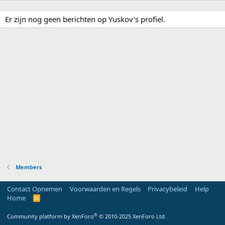
Er zijn nog geen berichten op Yuskov's profiel.
Members
Contact Opnemen
Voorwaarden en Regels
Privacybeleid
Help
Home
R
S
S
®
Community platform by XenForo
© 2010-2025 XenForo Ltd.