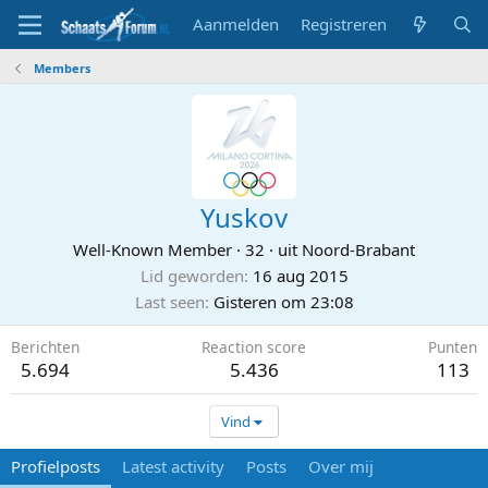
Aanmelden
Registreren
Members
Yuskov
Well-Known Member
·
32
·
uit
Noord-Brabant
Lid geworden
16 aug 2015
Last seen
Gisteren om 23:08
Berichten
Reaction score
Punten
5.694
5.436
113
Vind
Profielposts
Latest activity
Posts
Over mij