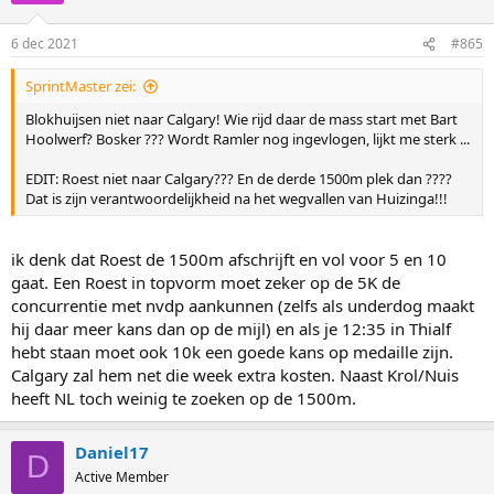
o
n
6 dec 2021
#865
s
:
SprintMaster zei:
Blokhuijsen niet naar Calgary! Wie rijd daar de mass start met Bart
Hoolwerf? Bosker ??? Wordt Ramler nog ingevlogen, lijkt me sterk ...
EDIT: Roest niet naar Calgary??? En de derde 1500m plek dan ????
Dat is zijn verantwoordelijkheid na het wegvallen van Huizinga!!!
ik denk dat Roest de 1500m afschrijft en vol voor 5 en 10
gaat. Een Roest in topvorm moet zeker op de 5K de
concurrentie met nvdp aankunnen (zelfs als underdog maakt
hij daar meer kans dan op de mijl) en als je 12:35 in Thialf
hebt staan moet ook 10k een goede kans op medaille zijn.
Calgary zal hem net die week extra kosten. Naast Krol/Nuis
heeft NL toch weinig te zoeken op de 1500m.
Daniel17
D
Active Member