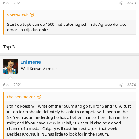
6 dec 2021
#873
VorstM zei:
Start de top6 van de 1500 niet automagisch in de Agroep de race
erna? En Dijs dus ook?
Top 3
Inimene
Well-Known Member
6 dec 2021
#874
rhalbersma zei:
I think Roest will write off the 1500m and go full for 5 and 10. A Rust
in top form should definitely be able to compete with nvdp in the
5K (even as an underdog he has a better chance there than in the
mile) and if you have 12:35 in Thialf, 10k should also be a good
chance of a medal. Calgary will cost him extra just that week.
Besides Krol/Nuis, NL has little to look for in the 1500m.