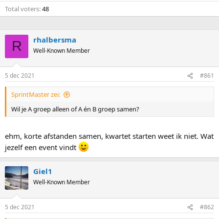
Total voters
48
rhalbersma
R
Well-Known Member
5 dec 2021
#861
SprintMaster zei:
Wil je A groep alleen of A én B groep samen?
ehm, korte afstanden samen, kwartet starten weet ik niet. Wat
jezelf een event vindt
Giel1
Well-Known Member
5 dec 2021
#862