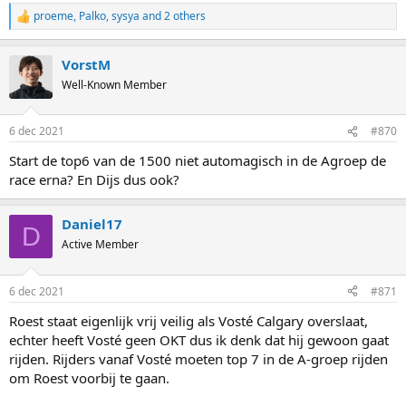
proeme
,
Palko
,
sysya
and 2 others
R
e
a
VorstM
c
t
Well-Known Member
i
o
n
6 dec 2021
#870
s
:
Start de top6 van de 1500 niet automagisch in de Agroep de
race erna? En Dijs dus ook?
Daniel17
D
Active Member
6 dec 2021
#871
Roest staat eigenlijk vrij veilig als Vosté Calgary overslaat,
echter heeft Vosté geen OKT dus ik denk dat hij gewoon gaat
rijden. Rijders vanaf Vosté moeten top 7 in de A-groep rijden
om Roest voorbij te gaan.