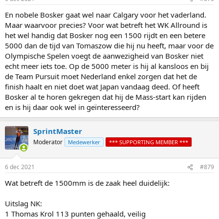
s
:
En nobele Bosker gaat wel naar Calgary voor het vaderland.
Maar waarvoor precies? Voor wat betreft het WK Allround is
het wel handig dat Bosker nog een 1500 rijdt en een betere
5000 dan de tijd van Tomaszow die hij nu heeft, maar voor de
Olympische Spelen voegt de aanwezigheid van Bosker niet
echt meer iets toe. Op de 5000 meter is hij al kansloos en bij
de Team Pursuit moet Nederland enkel zorgen dat het de
finish haalt en niet doet wat Japan vandaag deed. Of heeft
Bosker al te horen gekregen dat hij de Mass-start kan rijden
en is hij daar ook wel in geïnteresseerd?
SprintMaster
Moderator
Medewerker
*** SUPPORTING MEMBER ***
6 dec 2021
#879
Wat betreft de 1500mm is de zaak heel duidelijk:
Uitslag NK:
1 Thomas Krol 113 punten gehaald, veilig