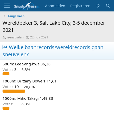
Aanmelden
Registreren
Lange baan
Wereldbeker 3, Salt Lake City, 3-5 december
2021
T
S
leenstrafan
22 nov 2021
o
t
p
Welke baanrecords/wereldrecords gaan
a
i
r
sneuvelen?
c
t
s
d
500m: Lee Sang-hwa 36,36
t
a
a
t
Votes:
3
6,3%
r
u
t
m
1000m: Brittany Bowe 1.11,61
e
Votes:
10
20,8%
r
1500m: Miho Takagi 1.49,83
Votes:
3
6,3%