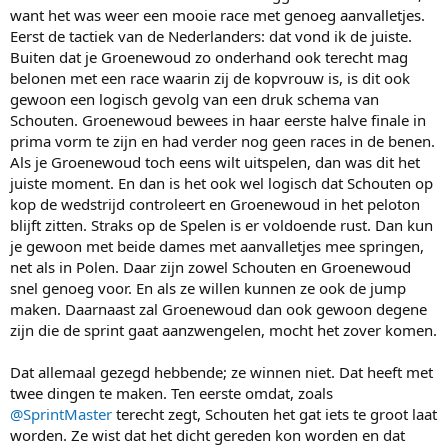
want het was weer een mooie race met genoeg aanvalletjes.
Eerst de tactiek van de Nederlanders: dat vond ik de juiste.
Buiten dat je Groenewoud zo onderhand ook terecht mag
belonen met een race waarin zij de kopvrouw is, is dit ook
gewoon een logisch gevolg van een druk schema van
Schouten. Groenewoud bewees in haar eerste halve finale in
prima vorm te zijn en had verder nog geen races in de benen.
Als je Groenewoud toch eens wilt uitspelen, dan was dit het
juiste moment. En dan is het ook wel logisch dat Schouten op
kop de wedstrijd controleert en Groenewoud in het peloton
blijft zitten. Straks op de Spelen is er voldoende rust. Dan kun
je gewoon met beide dames met aanvalletjes mee springen,
net als in Polen. Daar zijn zowel Schouten en Groenewoud
snel genoeg voor. En als ze willen kunnen ze ook de jump
maken. Daarnaast zal Groenewoud dan ook gewoon degene
zijn die de sprint gaat aanzwengelen, mocht het zover komen.
Dat allemaal gezegd hebbende; ze winnen niet. Dat heeft met
twee dingen te maken. Ten eerste omdat, zoals
@SprintMaster
terecht zegt, Schouten het gat iets te groot laat
worden. Ze wist dat het dicht gereden kon worden en dat