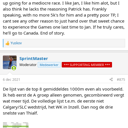
up going for a mediocre race. I like Jan, I like him alot, but I
also think he lacks the reasoning Patrick has. Frankly
speaking, with no more 5k's for him and a pretty poor TP, I
cant see any other reason to just hand over that sweet chance
to experience the Games one last time to Jan. If he truly cares,
he'll go to Canada. End of story.
Yuskov
R
e
a
SprintMaster
c
t
Moderator
Medewerker
*** SUPPORTING MEMBER ***
i
o
n
6 dec 2021
#875
s
:
De lijst van de top 8 gemiddeldes 1000m even als voorbeeld.
Ik heb eerst de A groep alleen genomen, gecombineerd vergt
wat meer tijd. De volledige lijst t.e.m. de eerste niet
Calgary/SLC wedstrijd, het WK in Inzell. Dan nog de drie
snelste van Thialf.