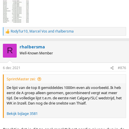
RodyTur10
,
Marcel Vos
and
rhalbersma
R
e
a
rhalbersma
c
R
t
Well-Known Member
i
o
n
6 dec 2021
#876
s
:
SprintMaster zei:
De lijst van de top 8 gemiddeldes 1000m even als voorbeeld. Ik heb
eerst de A groep alleen genomen, gecombineerd vergt wat meer
tijd. De volledige lijst t.e.m. de eerste niet Calgary/SLC wedstrijd, het
WK in Inzell. Dan nog de drie snelste van Thialf.
Bekijk bijlage 3581