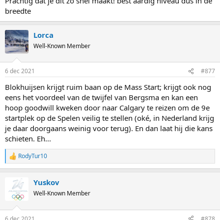
Prachtig dat je dit zo snel maakt! best aardig niveau dus in de
breedte
Lorca
Well-Known Member
6 dec 2021
#877
Blokhuijsen krijgt ruim baan op de Mass Start; krijgt ook nog
eens het voordeel van de twijfel van Bergsma en kan een
hoop goodwill kweken door naar Calgary te reizen om de 9e
startplek op de Spelen veilig te stellen (oké, in Nederland krijg
je daar doorgaans weinig voor terug). En dan laat hij die kans
schieten. Eh...
RodyTur10
R
e
a
Yuskov
c
t
Well-Known Member
i
o
n
6 dec 2021
#878