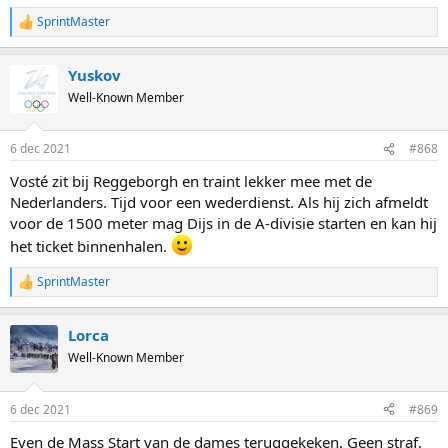
SprintMaster
R
e
a
Yuskov
c
t
Well-Known Member
i
o
n
6 dec 2021
#868
s
:
Vosté zit bij Reggeborgh en traint lekker mee met de
Nederlanders. Tijd voor een wederdienst. Als hij zich afmeldt
voor de 1500 meter mag Dijs in de A-divisie starten en kan hij
het ticket binnenhalen.
SprintMaster
R
e
a
Lorca
c
t
Well-Known Member
i
o
n
6 dec 2021
#869
s
:
Even de Mass Start van de dames teruggekeken. Geen straf,