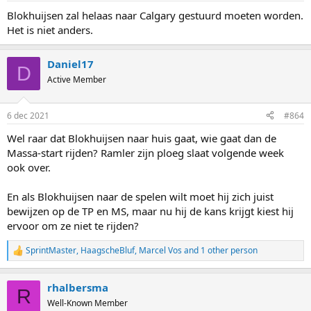
Blokhuijsen zal helaas naar Calgary gestuurd moeten worden.
Het is niet anders.
Daniel17
D
Active Member
6 dec 2021
#864
Wel raar dat Blokhuijsen naar huis gaat, wie gaat dan de
Massa-start rijden? Ramler zijn ploeg slaat volgende week
ook over.
En als Blokhuijsen naar de spelen wilt moet hij zich juist
bewijzen op de TP en MS, maar nu hij de kans krijgt kiest hij
ervoor om ze niet te rijden?
SprintMaster
,
HaagscheBluf
,
Marcel Vos
and 1 other person
R
e
a
rhalbersma
c
R
t
Well-Known Member
i