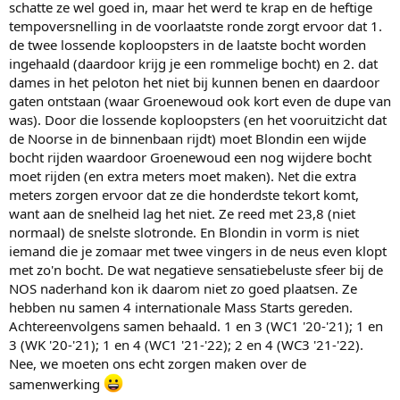
schatte ze wel goed in, maar het werd te krap en de heftige
tempoversnelling in de voorlaatste ronde zorgt ervoor dat 1.
de twee lossende koploopsters in de laatste bocht worden
ingehaald (daardoor krijg je een rommelige bocht) en 2. dat
dames in het peloton het niet bij kunnen benen en daardoor
gaten ontstaan (waar Groenewoud ook kort even de dupe van
was). Door die lossende koploopsters (en het vooruitzicht dat
de Noorse in de binnenbaan rijdt) moet Blondin een wijde
bocht rijden waardoor Groenewoud een nog wijdere bocht
moet rijden (en extra meters moet maken). Net die extra
meters zorgen ervoor dat ze die honderdste tekort komt,
want aan de snelheid lag het niet. Ze reed met 23,8 (niet
normaal) de snelste slotronde. En Blondin in vorm is niet
iemand die je zomaar met twee vingers in de neus even klopt
met zo'n bocht. De wat negatieve sensatiebeluste sfeer bij de
NOS naderhand kon ik daarom niet zo goed plaatsen. Ze
hebben nu samen 4 internationale Mass Starts gereden.
Achtereenvolgens samen behaald. 1 en 3 (WC1 '20-'21); 1 en
3 (WK '20-'21); 1 en 4 (WC1 '21-'22); 2 en 4 (WC3 '21-'22).
Nee, we moeten ons echt zorgen maken over de
samenwerking