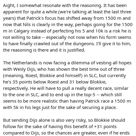
Aight, I somewhat resonate with the reasoning. It has been
apparent for quite a while (we're talking at least the last three
years) that Patrick's focus has shifted away from 1500 m and
now that Nils is clearly in the way, perhaps going for the 1500
m in Calgary instead of perfecting his 5 and 10k is a risk he is
not willing to take -- especially not now when his form seems
to have finally crawled out of the dungeons. I'll give it to him,
the reasoning is there and it is justified.
The Netherlands is now facing a dilemma of vesting all hopes
with Wesly Dijs, who has shown the best time out of three
(meaning, Roest, Blokkie and himself) in SLC, but currently
he's 35 points below Roest and 31 below Blokkie,
respectively. He will have to pull a really decent race, similar
to the one in SLC, and to end up in the top-5 -- which still
seems to be more realistic than having Patrick race a 1500 m
with 5k in his legs just for the sake of securing a place.
But sending Dijs alone is also very risky, so Blokkie should
follow for the sake of having this benefit of +31 points
compared to Dijs, so the chances are greater, even if he ends