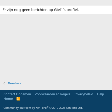
Er zijn nog geen berichten op Giel1's profiel.
Members
Contact Opnemen
Voorwaarden en Regels
Privacybeleid
Help
Home
R
S
S
®
Community platform by XenForo
© 2010-2025 XenForo Ltd.