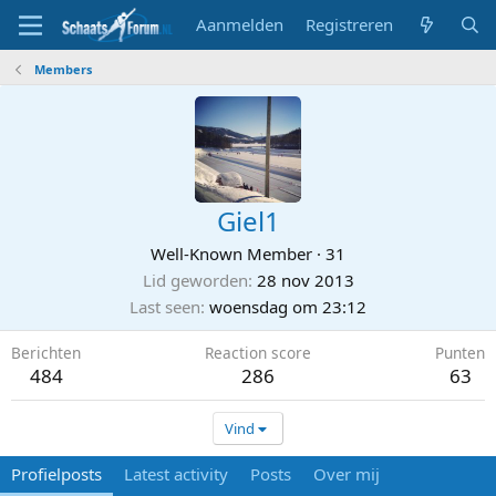
Aanmelden
Registreren
Members
Giel1
Well-Known Member
·
31
Lid geworden
28 nov 2013
Last seen
woensdag om 23:12
Berichten
Reaction score
Punten
484
286
63
Vind
Profielposts
Latest activity
Posts
Over mij