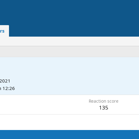
rs
 2021
m 12:26
Reaction score
135