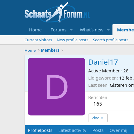
Home
Forums
What's new
Membe
Current visitors
New profile posts
Search profile posts
Home
Members
Daniel17
D
Active Member
·
28
Lid geworden
12 feb
Last seen
Gisteren o
Berichten
165
Vind
Profielposts
Latest activity
Posts
Over mij