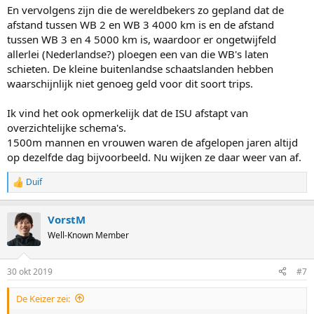
:
En vervolgens zijn die de wereldbekers zo gepland dat de
afstand tussen WB 2 en WB 3 4000 km is en de afstand
tussen WB 3 en 4 5000 km is, waardoor er ongetwijfeld
allerlei (Nederlandse?) ploegen een van die WB's laten
schieten. De kleine buitenlandse schaatslanden hebben
waarschijnlijk niet genoeg geld voor dit soort trips.
Ik vind het ook opmerkelijk dat de ISU afstapt van
overzichtelijke schema's.
1500m mannen en vrouwen waren de afgelopen jaren altijd
op dezelfde dag bijvoorbeeld. Nu wijken ze daar weer van af.
Duif
R
e
a
VorstM
c
t
Well-Known Member
i
o
n
30 okt 2019
#7
s
:
De Keizer zei: