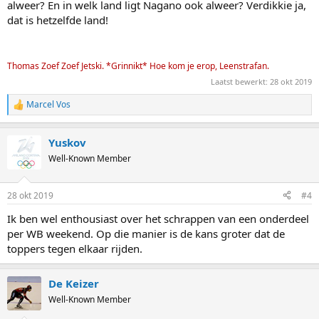
alweer? En in welk land ligt Nagano ook alweer? Verdikkie ja,
dat is hetzelfde land!
Thomas Zoef Zoef Jetski. *Grinnikt* Hoe kom je erop, Leenstrafan.
Laatst bewerkt:
28 okt 2019
Marcel Vos
R
e
a
Yuskov
c
t
Well-Known Member
i
o
n
28 okt 2019
#4
s
:
Ik ben wel enthousiast over het schrappen van een onderdeel
per WB weekend. Op die manier is de kans groter dat de
toppers tegen elkaar rijden.
De Keizer
Well-Known Member