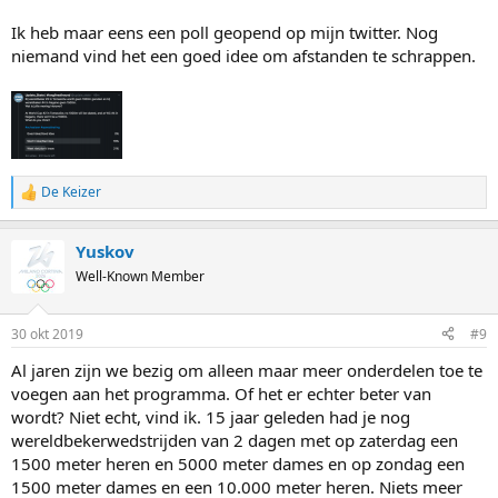
Ik heb maar eens een poll geopend op mijn twitter. Nog
niemand vind het een goed idee om afstanden te schrappen.
De Keizer
R
e
a
Yuskov
c
t
Well-Known Member
i
o
n
30 okt 2019
#9
s
:
Al jaren zijn we bezig om alleen maar meer onderdelen toe te
voegen aan het programma. Of het er echter beter van
wordt? Niet echt, vind ik. 15 jaar geleden had je nog
wereldbekerwedstrijden van 2 dagen met op zaterdag een
1500 meter heren en 5000 meter dames en op zondag een
1500 meter dames en een 10.000 meter heren. Niets meer