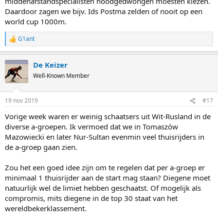
middenafstandspecialisten noodgedwongen moesten kiezen.
5000 en TP. Denken we nou echt dat zij 5x per weekend in actie gaat
Daardoor zagen we bijv. Ids Postma zelden of nooit op een
komen?
world cup 1000m.
Door het programma enigszins te beperken kan zij eigenlijk
gewoon (bijna) alles rijden wat op het programma staat. Daardoor
G1ant
R
hoeft ze niet ergens een 1000 meter af te zeggen en kan ze dus ook
e
voor het wereldbekerklassement op die afstand gaan. Krijgt die prijs
a
misschien ook weer eens wat aanzien.
De Keizer
c
t
Well-Known Member
i
Ik roep al jaren dat dat het essentieel is dat er keuzes gemaakt
o
worden en heb ook mijn voorkeur wat zou moeten komen te
n
vervallen. Het belangrijkste is echter dat er een keuze wordt
19 nov 2019
#17
s
gemaakt. We moeten niet net doen alsof schaatsen wielrennen is,
:
Vorige week waren er weinig schaatsers uit Wit-Rusland in de
waarbij je tegelijkertijd twee volwaardige pelotons kunt hebben bij
Parijs-Nice en Tirreno-Adriatico. Het aantal professionele schaatsers
diverse a-groepen. Ik vermoed dat we in Tomaszów
is veel kleiner, dus is er noodzaak dat je zorgt dat die zich niet gaan
Mazowiecki en later Nur-Sultan evenmin veel thuisrijders in
spreiden over verschillende onderdelen.
de a-groep gaan zien.
We hoeven niet terug naar 2 onderdelen per dag, maar 4 (misschien
Zou het een goed idee zijn om te regelen dat per a-groep er
5) moet de norm worden. Niet 6.
minimaal 1 thuisrijder aan de start mag staan? Diegene moet
natuurlijk wel de limiet hebben geschaatst. Of mogelijk als
compromis, mits diegene in de top 30 staat van het
wereldbekerklassement.