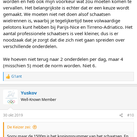
worden en heb ook mijn voorkeur wat zou moeten komen te
vervallen. Het belangrijkste is echter dat er een keuze wordt
gemaakt. We moeten niet net doen alsof schaatsen
wielrennen is, waarbij je tegelijkertijd twee volwaardige
pelotons kunt hebben bij Parijs-Nice en Tirreno-Adriatico. Het
aantal professionele schaatsers is veel kleiner, dus is er
noodzaak dat je zorgt dat die zich niet gaan spreiden over
verschillende onderdelen.
We hoeven niet terug naar 2 onderdelen per dag, maar 4
(misschien 5) moet de norm worden. Niet 6.
G1ant
R
e
a
Yuskov
c
t
Well-Known Member
i
o
n
30 okt 2019
#10
s
:
De Keizer zei:
Sorry maar de 1500m is het koningsnummer van het schaatsen. En