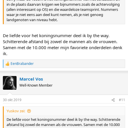
in de plaats daarvan krijgen we bijnummers zoals de achtervolging
(allen interessant op OS) en die waardeloze teamsprint. Nummers
waar je niet eens aan deel kunt nemen, als je niet genoeg
landgenoten van niveau hebt.
De liefde voor het koningsnummer deel ik by the way.
Schitterende afstand bij zowel de mannen als de vrouwen.
Samen met de 10.000 meter mijn favoriete onderdelen denk
ik.
EenBrabander
R
e
a
Marcel Vos
c
t
Well-Known Member
i
o
n
30 okt 2019
#11
s
:
Yuskov zei:
De liefde voor het koningsnummer deel ik by the way. Schitterende
afstand bij zowel de mannen als de vrouwen. Samen met de 10.000