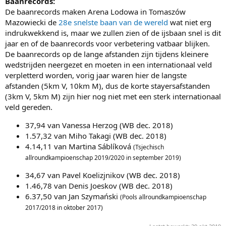
Baanrecords:
De baanrecords maken Arena Lodowa in Tomaszów
Mazowiecki de
28e snelste baan van de wereld
wat niet erg
indrukwekkend is, maar we zullen zien of de ijsbaan snel is dit
jaar en of de baanrecords voor verbetering vatbaar blijken.
De baanrecords op de lange afstanden zijn tijdens kleinere
wedstrijden neergezet en moeten in een internationaal veld
verpletterd worden, vorig jaar waren hier de langste
afstanden (5km V, 10km M), dus de korte stayersafstanden
(3km V, 5km M) zijn hier nog niet met een sterk internationaal
veld gereden.
37,94 van Vanessa Herzog (WB dec. 2018)
1.57,32 van Miho Takagi (WB dec. 2018)
4.14,11 van Martina Sáblíková
(Tsjechisch
allroundkampioenschap 2019/2020 in september 2019)
34,67 van Pavel Koelizjnikov (WB dec. 2018)
1.46,78 van Denis Joeskov (WB dec. 2018)
6.37,50 van Jan Szymański
(Pools allroundkampioenschap
2017/2018 in oktober 2017)