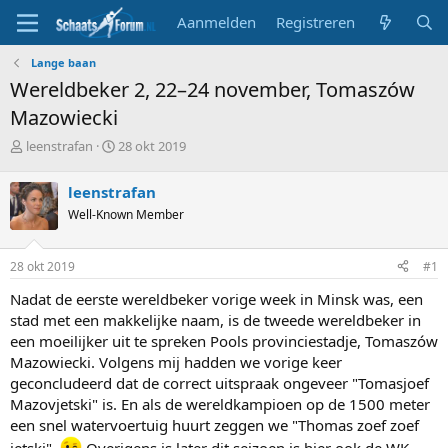
Aanmelden
Registreren
Lange baan
Wereldbeker 2, 22–24 november, Tomaszów
Mazowiecki
T
S
leenstrafan
28 okt 2019
o
t
p
a
leenstrafan
i
r
Well-Known Member
c
t
s
d
t
a
28 okt 2019
#1
a
t
r
u
Nadat de eerste wereldbeker vorige week in Minsk was, een
t
m
stad met een makkelijke naam, is de tweede wereldbeker in
e
een moeilijker uit te spreken Pools provinciestadje,
Tomaszów
r
Mazowiecki. Volgens mij hadden we vorige keer
geconcludeerd dat de correct uitspraak ongeveer "Tomasjoef
Mazovjetski" is. En als de wereldkampioen op de 1500 meter
een snel watervoertuig huurt zeggen we "Thomas zoef zoef
jetski".
Overigens is later dit seizoen is hier ook de WK