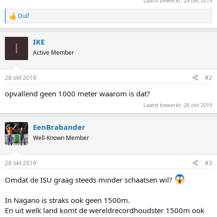
Laatst bewerkt:
29 okt 2019
Duif
R
e
a
IKE
c
I
t
Active Member
i
o
n
28 okt 2019
#2
s
:
opvallend geen 1000 meter waarom is dat?
Laatst bewerkt:
28 okt 2019
EenBrabander
Well-Known Member
28 okt 2019
#3
Omdat de ISU graag steeds minder schaatsen wil?
In Nagano is straks ook geen 1500m.
En uit welk land komt de wereldrecordhoudster 1500m ook