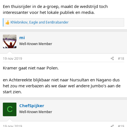
Een thuisrijder in de a-groep, maakt de wedstrijd toch
interessanter voor het lokale publiek en media.
Khlebnikov
,
Eagle
and
EenBrabander
R
e
a
mi
c
t
Well-Known Member
i
o
n
19 nov 2019
#18
s
:
Kramer gaat niet naar Polen.
en Achtereekte blijkbaar niet naar Nursultan en Nagano dus
het zou me verbazen als we daar wel andere Jumbo’s aan de
start zien.
ChefSpijker
C
Well-Known Member
19 nov 2019
#19