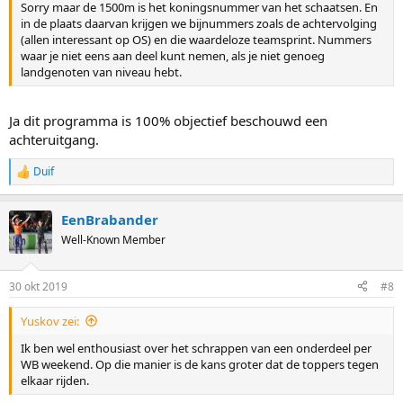
Sorry maar de 1500m is het koningsnummer van het schaatsen. En
in de plaats daarvan krijgen we bijnummers zoals de achtervolging
(allen interessant op OS) en die waardeloze teamsprint. Nummers
waar je niet eens aan deel kunt nemen, als je niet genoeg
landgenoten van niveau hebt.
Ja dit programma is 100% objectief beschouwd een
achteruitgang.
Duif
R
e
a
EenBrabander
c
t
Well-Known Member
i
o
n
30 okt 2019
#8
s
:
Yuskov zei:
Ik ben wel enthousiast over het schrappen van een onderdeel per
WB weekend. Op die manier is de kans groter dat de toppers tegen
elkaar rijden.