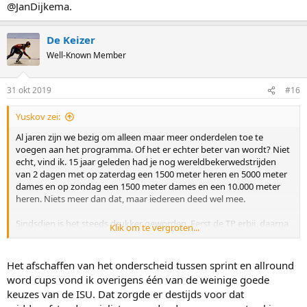
@JanDijkema.
De Keizer
Well-Known Member
31 okt 2019
#16
Yuskov zei:
Al jaren zijn we bezig om alleen maar meer onderdelen toe te
voegen aan het programma. Of het er echter beter van wordt? Niet
echt, vind ik. 15 jaar geleden had je nog wereldbekerwedstrijden
van 2 dagen met op zaterdag een 1500 meter heren en 5000 meter
dames en op zondag een 1500 meter dames en een 10.000 meter
heren. Niets meer dan dat, maar iedereen deed wel mee.
Sindsdien is het steeds drukker geworden. Eerst de TP erbij, daarna
Klik om te vergroten...
werden aparte sprint wereldbekers en allround wereldbekers
afgeschaft, daarna de Mass-Start erbij en de Team Sprint en
vervolgens ook nog eens halve finales Mass-Start.
Het afschaffen van het onderscheid tussen sprint en allround
word cups vond ik overigens één van de weinige goede
Programma's met 6 onderdelen op één dag zijn de regel geworden.
keuzes van de ISU. Dat zorgde er destijds voor dat
In de Japanse selectie staat Miho Takagi op de 500, 1000, 1500, 3000,