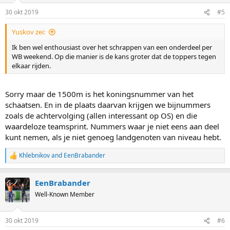
30 okt 2019
#5
Yuskov zei:
Ik ben wel enthousiast over het schrappen van een onderdeel per
WB weekend. Op die manier is de kans groter dat de toppers tegen
elkaar rijden.
Sorry maar de 1500m is het koningsnummer van het
schaatsen. En in de plaats daarvan krijgen we bijnummers
zoals de achtervolging (allen interessant op OS) en die
waardeloze teamsprint. Nummers waar je niet eens aan deel
kunt nemen, als je niet genoeg landgenoten van niveau hebt.
Khlebnikov
and
EenBrabander
R
e
a
EenBrabander
c
t
Well-Known Member
i
o
n
30 okt 2019
#6
s