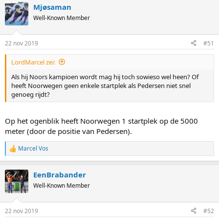
Mjøsaman
Well-Known Member
22 nov 2019
#51
LordMarcel zei:
Als hij Noors kampioen wordt mag hij toch sowieso wel heen? Of
heeft Noorwegen geen enkele startplek als Pedersen niet snel
genoeg rijdt?
Op het ogenblik heeft Noorwegen 1 startplek op de 5000
meter (door de positie van Pedersen).
Marcel Vos
R
e
a
EenBrabander
c
t
Well-Known Member
i
o
n
22 nov 2019
#52
s