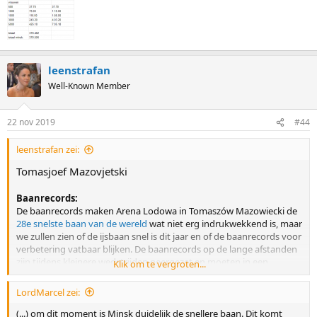
leenstrafan
Well-Known Member
22 nov 2019
#44
leenstrafan zei:
Tomasjoef Mazovjetski
Baanrecords:
De baanrecords maken Arena Lodowa in Tomaszów Mazowiecki de
28e snelste baan van de wereld
wat niet erg indrukwekkend is, maar
we zullen zien of de ijsbaan snel is dit jaar en of de baanrecords voor
verbetering vatbaar blijken. De baanrecords op de lange afstanden
zijn tijdens kleinere wedstrijden neergezet en moeten in een
Klik om te vergroten...
internationaal veld verpletterd worden, vorig jaar waren hier de
langste afstanden (5km V, 10km M), dus de korte stayersafstanden
LordMarcel zei:
(3km V, 5km M) zijn hier nog niet met een sterk internationaal veld
gereden.
(...) om dit moment is Minsk duidelijk de snellere baan. Dit komt