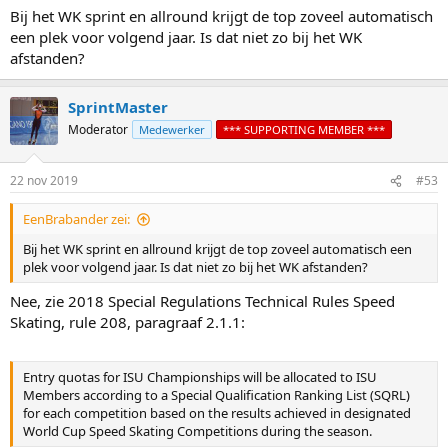
:
Bij het WK sprint en allround krijgt de top zoveel automatisch
een plek voor volgend jaar. Is dat niet zo bij het WK
afstanden?
SprintMaster
Moderator
Medewerker
*** SUPPORTING MEMBER ***
22 nov 2019
#53
EenBrabander zei:
Bij het WK sprint en allround krijgt de top zoveel automatisch een
plek voor volgend jaar. Is dat niet zo bij het WK afstanden?
Nee, zie 2018 Special Regulations Technical Rules Speed
Skating, rule 208, paragraaf 2.1.1:
Entry quotas for ISU Championships will be allocated to ISU
Members according to a Special Qualification Ranking List (SQRL)
for each competition based on the results achieved in designated
World Cup Speed Skating Competitions during the season.