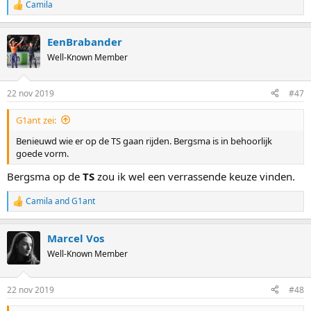
Camila
R
e
a
EenBrabander
c
t
Well-Known Member
i
o
n
22 nov 2019
#47
s
:
G1ant zei:
Benieuwd wie er op de TS gaan rijden. Bergsma is in behoorlijk
goede vorm.
Bergsma op de
TS
zou ik wel een verrassende keuze vinden.
Camila
and
G1ant
R
e
a
Marcel Vos
c
t
Well-Known Member
i
o
n
22 nov 2019
#48
s
: