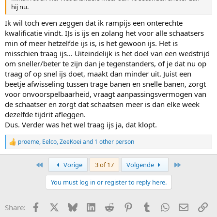
hij nu.
Ik wil toch even zeggen dat ik rampijs een onterechte
kwalificatie vindt. IJs is ijs en zolang het voor alle schaatsers
min of meer hetzelfde ijs is, is het gewoon ijs. Het is
misschien traag ijs... Uiteindelijk is het doel van een wedstrijd
om sneller/beter te zijn dan je tegenstanders, of je dat nu op
traag of op snel ijs doet, maakt dan minder uit. Juist een
beetje afwisseling tussen trage banen en snelle banen, zorgt
voor onvoorspelbaarheid, vraagt aanpassingsvermogen van
de schaatser en zorgt dat schaatsen meer is dan elke week
dezelfde tijdrit afleggen.
Dus. Verder was het wel traag ijs ja, dat klopt.
proeme
,
Eelco
,
ZeeKoei
and 1 other person
R
e
a
First
Last
Vorige
3 of 17
Volgende
c
t
You must log in or register to reply here.
i
o
n
Facebook
X
Bluesky
LinkedIn
Reddit
Pinterest
Tumblr
WhatsApp
E-mail
Li
Share:
s
: