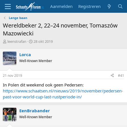
Aanmelden
Registreren
Lange baan
Wereldbeker 2, 22–24 november, Tomaszów
Mazowiecki
T
S
leenstrafan
28 okt 2019
o
t
p
a
Lorca
i
r
Well-Known Member
c
t
s
d
t
a
21 nov 2019
#41
a
t
r
u
In Polen dit weekend ook geen Pedersen:
t
m
https://www.schaatsen.nl/nieuws/2019/november/pedersen-
e
past-voor-world-cup-last-rustperiode-in/
r
EenBrabander
Well-Known Member