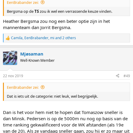
EenBrabander zei:
Bergsma op de
TS
zou ik wel een verrassende keuze vinden.
Heather Bergsma zou nog een beter optie zijn in het
mannenteam dan Jorrit Bergsma.
Camila
,
EenBrabander
,
mi
and 2 others
R
e
a
Mjøsaman
c
t
Well-Known Member
i
o
n
22 nov 2019
#49
s
:
EenBrabander zei:
Dat is iets uit de categorie: niet leuk, wel begrijpelijk.
Dan is het voor hem niet te hopen dat Tomaszow sneller is
dan Minsk. Pedersen is op de 5000m nu nog op basis van de
time ranking gekwalificeerd voor de WK afstanden (als 19e
van de 20). Als ze vandaag sneller gaan, zou hij er zo maar uit