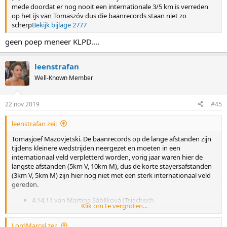
mede doordat er nog nooit een internationale 3/5 km is verreden
4.14,11 van Martina Sáblíková
(Tsjechisch
op het ijs van Tomaszóv dus die baanrecords staan niet zo
allroundkampioenschap 2019/2020 in september 2019)
scherp
Bekijk bijlage 2777
6.37,50 van Jan Szymański
(Pools allroundkampioenschap
geen poep meneer KLPD....
2017/2018 in oktober 2017)
leenstrafan
Well-Known Member
22 nov 2019
#45
leenstrafan zei:
Tomasjoef Mazovjetski. De baanrecords op de lange afstanden zijn
tijdens kleinere wedstrijden neergezet en moeten in een
internationaal veld verpletterd worden, vorig jaar waren hier de
langste afstanden (5km V, 10km M), dus de korte stayersafstanden
(3km V, 5km M) zijn hier nog niet met een sterk internationaal veld
gereden.
4.14,11 van Martina Sáblíková
(Tsjechisch
Klik om te vergroten...
allroundkampioenschap 2019/2020 in september 2019)
6.37,50 van Jan Szymański
(Pools allroundkampioenschap
LordMarcel zei: