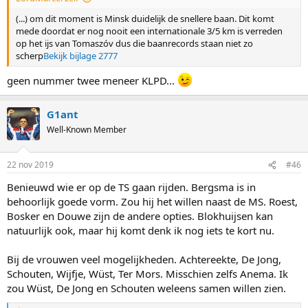
2017/2018 in oktober 2017)
(...) om dit moment is Minsk duidelijk de snellere baan. Dit komt
mede doordat er nog nooit een internationale 3/5 km is verreden
op het ijs van Tomaszóv dus die baanrecords staan niet zo
scherp
Bekijk bijlage 2777
geen nummer twee meneer KLPD...
G1ant
Well-Known Member
22 nov 2019
#46
Benieuwd wie er op de TS gaan rijden. Bergsma is in
behoorlijk goede vorm. Zou hij het willen naast de MS. Roest,
Bosker en Douwe zijn de andere opties. Blokhuijsen kan
natuurlijk ook, maar hij komt denk ik nog iets te kort nu.
Bij de vrouwen veel mogelijkheden. Achtereekte, De Jong,
Schouten, Wijfje, Wüst, Ter Mors. Misschien zelfs Anema. Ik
zou Wüst, De Jong en Schouten weleens samen willen zien.