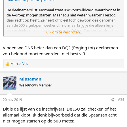
De deelnemerslijst. Normaal staat XW voor wildcard, waardoor ze in
de A-groep mogen starten. Maar zou niet weten waarom Herzog
daar recht op heeft. Ze heeft officieel toch gewoon deelgenomen
aan de 500 afgelopen weekend... normaal krijg je die alleen bij je
eerste deelname aan een afstand in de World Cup-cyclus, als je het
Klik om te vergroten...
jaar voorafgaand top 10 in de eindranking was of op WK Afstanden.
Aan dat laatste voldoet ze uiteraard, maar het is niet haar eerste
deelname. Wat bij Mantia wel opgaat omdat ie afgelopen weekend
Vinden we DNS beter dan een DQ? (Poging tot) deelnemen
DNS was.
zou beloond moeten worden, niet bestraft.
Marcel Vos
R
e
a
Mjøsaman
c
t
Well-Known Member
i
o
n
20 nov 2019
#34
s
:
Dit is de lijst van de inschrijvers. De ISU zal checken of het
allemaal klopt. Ik denk bijvoorbeeld dat die Spaansen echt
niet mogen starten op de 500 meter...