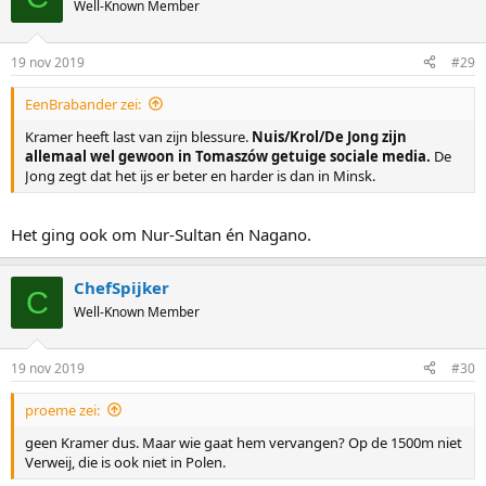
Well-Known Member
19 nov 2019
#29
EenBrabander zei:
Kramer heeft last van zijn blessure.
Nuis/Krol/De Jong zijn
allemaal wel gewoon in Tomaszów getuige sociale media.
De
Jong zegt dat het ijs er beter en harder is dan in Minsk.
Het ging ook om Nur-Sultan én Nagano.
ChefSpijker
C
Well-Known Member
19 nov 2019
#30
proeme zei:
geen Kramer dus. Maar wie gaat hem vervangen? Op de 1500m niet
Verweij, die is ook niet in Polen.