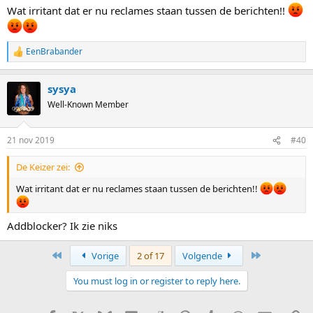
Wat irritant dat er nu reclames staan tussen de berichten!!
EenBrabander
R
e
a
sysya
c
t
Well-Known Member
i
o
n
21 nov 2019
#40
s
:
De Keizer zei:
Wat irritant dat er nu reclames staan tussen de berichten!!
Addblocker? Ik zie niks
First
Last
Vorige
2 of 17
Volgende
You must log in or register to reply here.