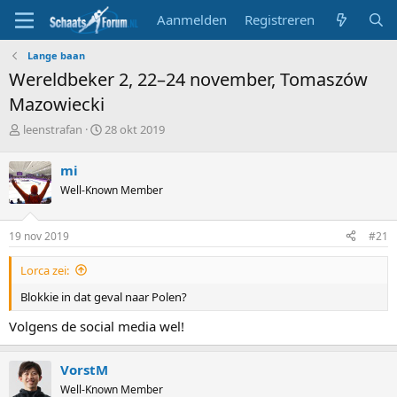
Aanmelden
Registreren
Lange baan
Wereldbeker 2, 22–24 november, Tomaszów
Mazowiecki
T
S
leenstrafan
28 okt 2019
o
t
p
a
mi
i
r
Well-Known Member
c
t
s
d
t
a
19 nov 2019
#21
a
t
r
u
Lorca zei:
t
m
e
Blokkie in dat geval naar Polen?
r
Volgens de social media wel!
VorstM
Well-Known Member