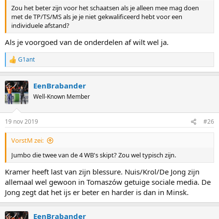
Zou het beter zijn voor het schaatsen als je alleen mee mag doen
met de TP/TS/MS als je je niet gekwalificeerd hebt voor een
individuele afstand?
Als je voorgoed van de onderdelen af wilt wel ja.
G1ant
R
e
a
EenBrabander
c
t
Well-Known Member
i
o
n
19 nov 2019
#26
s
:
VorstM zei:
Jumbo die twee van de 4 WB's skipt? Zou wel typisch zijn.
Kramer heeft last van zijn blessure. Nuis/Krol/De Jong zijn
allemaal wel gewoon in Tomaszów getuige sociale media. De
Jong zegt dat het ijs er beter en harder is dan in Minsk.
EenBrabander