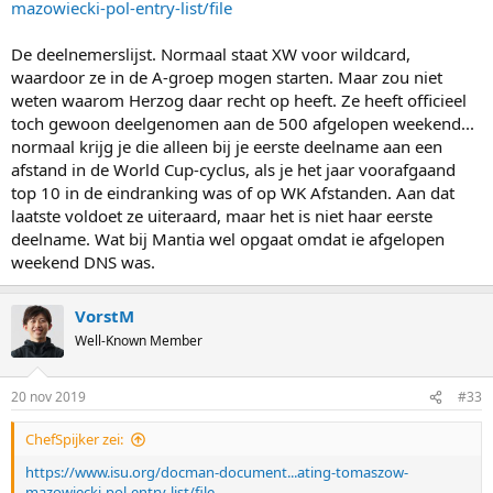
mazowiecki-pol-entry-list/file
De deelnemerslijst. Normaal staat XW voor wildcard,
waardoor ze in de A-groep mogen starten. Maar zou niet
weten waarom Herzog daar recht op heeft. Ze heeft officieel
toch gewoon deelgenomen aan de 500 afgelopen weekend...
normaal krijg je die alleen bij je eerste deelname aan een
afstand in de World Cup-cyclus, als je het jaar voorafgaand
top 10 in de eindranking was of op WK Afstanden. Aan dat
laatste voldoet ze uiteraard, maar het is niet haar eerste
deelname. Wat bij Mantia wel opgaat omdat ie afgelopen
weekend DNS was.
VorstM
Well-Known Member
20 nov 2019
#33
ChefSpijker zei:
https://www.isu.org/docman-document...ating-tomaszow-
mazowiecki-pol-entry-list/file