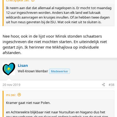
Ik neem aan dat dat allemaal al nagelopen is. Er mocht tot maandag
12 uur ingeschreven worden. Anders kan elk land wel lukraak
wildcards aanvragen en kruisjes invullen. Of ze hebben twee dagen
uit hun neus gevreten bij de ISU. Wat ook niet uit te sluiten is.
Nee hoor, ook in de lijst voor Minsk stonden schaatsers
ingeschreven die niet mochten starten. En uiteindelijk niet
gestart zijn. Ik herinner me Mikhajlova op individuele
afstanden.
Lisan
Well-Known Member
Medewerker
20 nov 2019
#38
mi zei:
Kramer gaat niet naar Polen.
en Achtereekte blijkbaar niet naar Nursultan en Nagano dus het
zou me verbazen als we daar wel andere Jumbo’s aan de start zien.