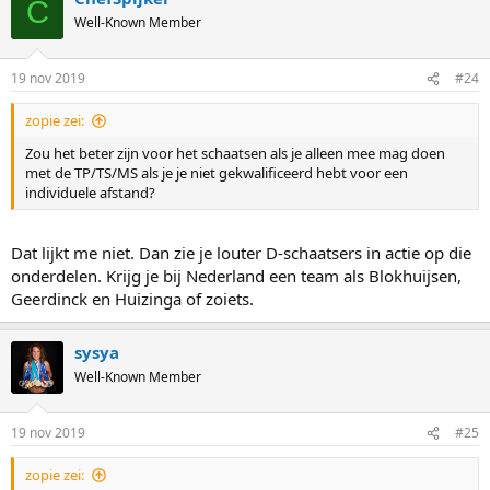
C
Well-Known Member
19 nov 2019
#24
zopie zei:
Zou het beter zijn voor het schaatsen als je alleen mee mag doen
met de TP/TS/MS als je je niet gekwalificeerd hebt voor een
individuele afstand?
Dat lijkt me niet. Dan zie je louter D-schaatsers in actie op die
onderdelen. Krijg je bij Nederland een team als Blokhuijsen,
Geerdinck en Huizinga of zoiets.
sysya
Well-Known Member
19 nov 2019
#25
zopie zei: