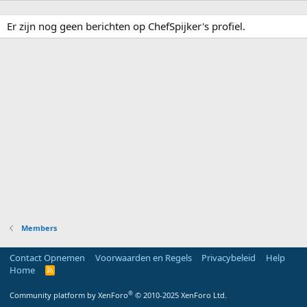
Er zijn nog geen berichten op ChefSpijker's profiel.
Members
Contact Opnemen
Voorwaarden en Regels
Privacybeleid
Help
Home
R
S
S
®
Community platform by XenForo
© 2010-2025 XenForo Ltd.