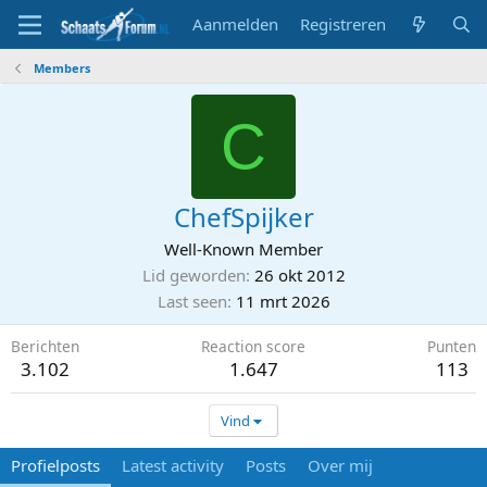
Aanmelden
Registreren
Members
C
ChefSpijker
Well-Known Member
Lid geworden
26 okt 2012
Last seen
11 mrt 2026
Berichten
Reaction score
Punten
3.102
1.647
113
Vind
Profielposts
Latest activity
Posts
Over mij