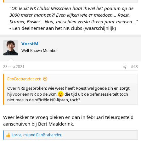
"Oh leuk! NK clubs! Misschien haal ik wel het podium op de
3000 meter mannen?! Even kijken wie er meedoen... Roest,
Kramer, Bosker... Nou, misschien versla ik een paar mensen..."
- Een deelnemer aan het NK clubs (waarschijnlijk)​
VorstM
Well-Known Member
23 sep 2021
#63
EenBrabander zei:
Over NRs gesproken: wie weet heeft Roest wel goede zin en zorgt
hij voor een NR op de 3km
die tijd uit de oefensessie telt toch
niet mee in de officiële NR-lijsten, toch?
Weer lekker te vroeg pieken en dan in februari teleurgesteld
aanschuiven bij Bert Maalderink.
Lorca
,
mi
and
EenBrabander
R