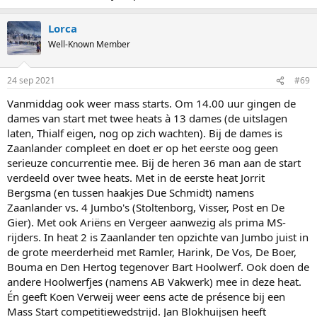
Lorca
Well-Known Member
24 sep 2021
#69
Vanmiddag ook weer mass starts. Om 14.00 uur gingen de
dames van start met twee heats à 13 dames (de uitslagen
laten, Thialf eigen, nog op zich wachten). Bij de dames is
Zaanlander compleet en doet er op het eerste oog geen
serieuze concurrentie mee. Bij de heren 36 man aan de start
verdeeld over twee heats. Met in de eerste heat Jorrit
Bergsma (en tussen haakjes Due Schmidt) namens
Zaanlander vs. 4 Jumbo's (Stoltenborg, Visser, Post en De
Gier). Met ook Ariëns en Vergeer aanwezig als prima MS-
rijders. In heat 2 is Zaanlander ten opzichte van Jumbo juist in
de grote meerderheid met Ramler, Harink, De Vos, De Boer,
Bouma en Den Hertog tegenover Bart Hoolwerf. Ook doen de
andere Hoolwerfjes (namens AB Vakwerk) mee in deze heat.
Én geeft Koen Verweij weer eens acte de présence bij een
Mass Start competitiewedstrijd. Jan Blokhuijsen heeft