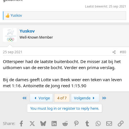
Laatst bewerkt:
25 sep 2021
Yuskov
R
e
a
Yuskov
c
t
Well-Known Member
i
o
n
25 sep 2021
#80
s
:
Otterspeer had de laatste buitenbocht. De misser zat bij het
uitkomen van de eerste bocht. Verder een prima verslag.
Bij de dames geeft Lotte van Beek weer een teken van leven
met 1:16. Antoinette de Jong reed 1:15.90
First
Last
Vorige
4 of 7
Volgende
You must log in or register to reply here.
Facebook
X
Bluesky
LinkedIn
Reddit
Pinterest
Tumblr
WhatsApp
E-mail
Li
Share: