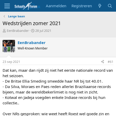
Aanmelden
Registreren
Lange baan
Wedstrijden zomer 2021
T
S
EenBrabander
28 jul 2021
o
t
p
a
EenBrabander
i
r
Well-Known Member
c
t
s
d
t
a
23 sep 2021
#61
a
t
r
u
Dat kan, maar dan rijdt zij niet het eerste nationale record van
t
m
het seizoen.
e
- De Britse Ellia Smeding smeedde haar NR bij tot 40.01.
r
- Da Silva, Moraes en Paes reden allerlei Braziliaanse records
bijeen, maar de wereldbekerlimiet is nog niet in zicht.
- Kotwal en Jadeja voegden enkele Indiase records bij hun
collectie..
Over NRs gesproken: wie weet heeft Roest wel goede zin en