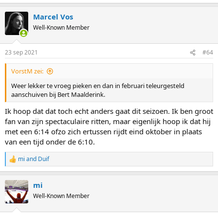
e
a
Marcel Vos
c
t
Well-Known Member
i
o
n
23 sep 2021
#64
s
:
VorstM zei:
Weer lekker te vroeg pieken en dan in februari teleurgesteld
aanschuiven bij Bert Maalderink.
Ik hoop dat dat toch echt anders gaat dit seizoen. Ik ben groot
fan van zijn spectaculaire ritten, maar eigenlijk hoop ik dat hij
met een 6:14 ofzo zich ertussen rijdt eind oktober in plaats
van een tijd onder de 6:10.
mi
and
Duif
R
e
a
mi
c
t
Well-Known Member
i
o
n