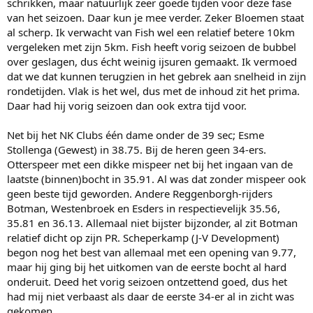
schrikken, maar natuurlijk zeer goede tijden voor deze fase
van het seizoen. Daar kun je mee verder. Zeker Bloemen staat
al scherp. Ik verwacht van Fish wel een relatief betere 10km
vergeleken met zijn 5km. Fish heeft vorig seizoen de bubbel
over geslagen, dus écht weinig ijsuren gemaakt. Ik vermoed
dat we dat kunnen terugzien in het gebrek aan snelheid in zijn
rondetijden. Vlak is het wel, dus met de inhoud zit het prima.
Daar had hij vorig seizoen dan ook extra tijd voor.
Net bij het NK Clubs één dame onder de 39 sec; Esme
Stollenga (Gewest) in 38.75. Bij de heren geen 34-ers.
Otterspeer met een dikke mispeer net bij het ingaan van de
laatste (binnen)bocht in 35.91. Al was dat zonder mispeer ook
geen beste tijd geworden. Andere Reggenborgh-rijders
Botman, Westenbroek en Esders in respectievelijk 35.56,
35.81 en 36.13. Allemaal niet bijster bijzonder, al zit Botman
relatief dicht op zijn PR. Scheperkamp (J-V Development)
begon nog het best van allemaal met een opening van 9.77,
maar hij ging bij het uitkomen van de eerste bocht al hard
onderuit. Deed het vorig seizoen ontzettend goed, dus het
had mij niet verbaast als daar de eerste 34-er al in zicht was
gekomen.