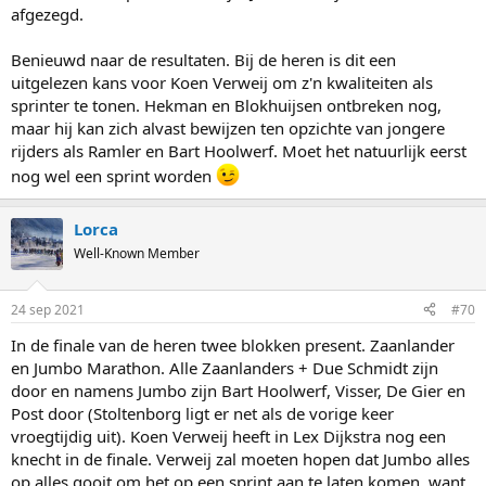
afgezegd.
Benieuwd naar de resultaten. Bij de heren is dit een
uitgelezen kans voor Koen Verweij om z'n kwaliteiten als
sprinter te tonen. Hekman en Blokhuijsen ontbreken nog,
maar hij kan zich alvast bewijzen ten opzichte van jongere
rijders als Ramler en Bart Hoolwerf. Moet het natuurlijk eerst
nog wel een sprint worden
Lorca
Well-Known Member
24 sep 2021
#70
In de finale van de heren twee blokken present. Zaanlander
en Jumbo Marathon. Alle Zaanlanders + Due Schmidt zijn
door en namens Jumbo zijn Bart Hoolwerf, Visser, De Gier en
Post door (Stoltenborg ligt er net als de vorige keer
vroegtijdig uit). Koen Verweij heeft in Lex Dijkstra nog een
knecht in de finale. Verweij zal moeten hopen dat Jumbo alles
op alles gooit om het op een sprint aan te laten komen, want