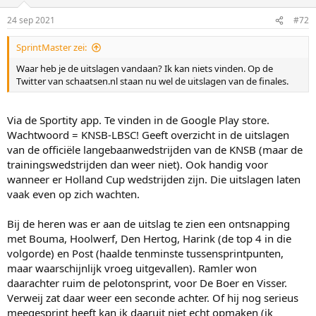
24 sep 2021
#72
SprintMaster zei:
Waar heb je de uitslagen vandaan? Ik kan niets vinden. Op de
Twitter van schaatsen.nl staan nu wel de uitslagen van de finales.
Via de Sportity app. Te vinden in de Google Play store.
Wachtwoord = KNSB-LBSC! Geeft overzicht in de uitslagen
van de officiële langebaanwedstrijden van de KNSB (maar de
trainingswedstrijden dan weer niet). Ook handig voor
wanneer er Holland Cup wedstrijden zijn. Die uitslagen laten
vaak even op zich wachten.
Bij de heren was er aan de uitslag te zien een ontsnapping
met Bouma, Hoolwerf, Den Hertog, Harink (de top 4 in die
volgorde) en Post (haalde tenminste tussensprintpunten,
maar waarschijnlijk vroeg uitgevallen). Ramler won
daarachter ruim de pelotonsprint, voor De Boer en Visser.
Verweij zat daar weer een seconde achter. Of hij nog serieus
meegesprint heeft kan ik daaruit niet echt opmaken (ik