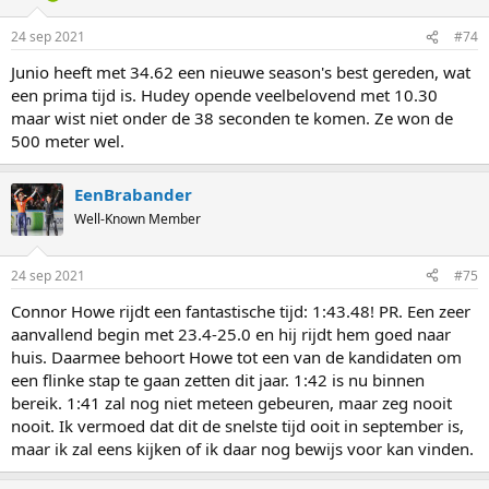
o
n
24 sep 2021
#74
s
:
Junio heeft met 34.62 een nieuwe season's best gereden, wat
een prima tijd is. Hudey opende veelbelovend met 10.30
maar wist niet onder de 38 seconden te komen. Ze won de
500 meter wel.
EenBrabander
Well-Known Member
24 sep 2021
#75
Connor Howe rijdt een fantastische tijd: 1:43.48! PR. Een zeer
aanvallend begin met 23.4-25.0 en hij rijdt hem goed naar
huis. Daarmee behoort Howe tot een van de kandidaten om
een flinke stap te gaan zetten dit jaar. 1:42 is nu binnen
bereik. 1:41 zal nog niet meteen gebeuren, maar zeg nooit
nooit. Ik vermoed dat dit de snelste tijd ooit in september is,
maar ik zal eens kijken of ik daar nog bewijs voor kan vinden.