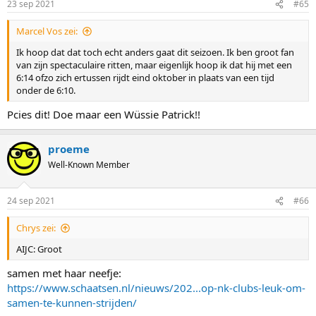
23 sep 2021
#65
s
:
Marcel Vos zei:
Ik hoop dat dat toch echt anders gaat dit seizoen. Ik ben groot fan
van zijn spectaculaire ritten, maar eigenlijk hoop ik dat hij met een
6:14 ofzo zich ertussen rijdt eind oktober in plaats van een tijd
onder de 6:10.
Pcies dit! Doe maar een Wüssie Patrick!!
proeme
Well-Known Member
24 sep 2021
#66
Chrys zei:
AIJC: Groot
samen met haar neefje:
https://www.schaatsen.nl/nieuws/202...op-nk-clubs-leuk-om-
samen-te-kunnen-strijden/