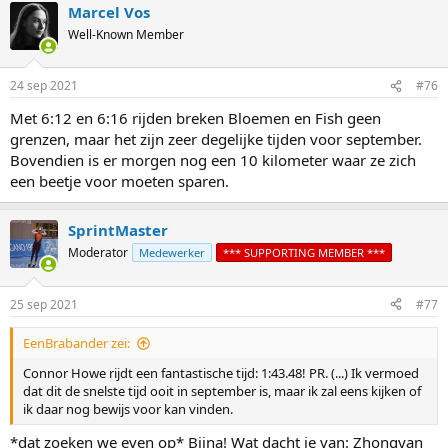
Marcel Vos
Well-Known Member
24 sep 2021
#76
Met 6:12 en 6:16 rijden breken Bloemen en Fish geen
grenzen, maar het zijn zeer degelijke tijden voor september.
Bovendien is er morgen nog een 10 kilometer waar ze zich
een beetje voor moeten sparen.
SprintMaster
Moderator
Medewerker
*** SUPPORTING MEMBER ***
25 sep 2021
#77
EenBrabander zei:
Connor Howe rijdt een fantastische tijd: 1:43.48! PR. (...) Ik vermoed
dat dit de snelste tijd ooit in september is, maar ik zal eens kijken of
ik daar nog bewijs voor kan vinden.
*dat zoeken we even op* Bijna! Wat dacht je van: Zhongyan