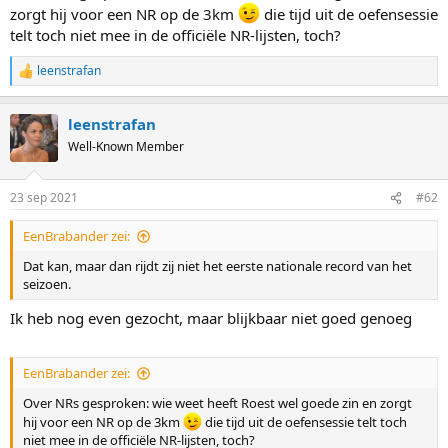
zorgt hij voor een NR op de 3km
die tijd uit de oefensessie
telt toch niet mee in de officiële NR-lijsten, toch?
leenstrafan
R
e
a
leenstrafan
c
t
Well-Known Member
i
o
n
23 sep 2021
#62
s
:
EenBrabander zei:
Dat kan, maar dan rijdt zij niet het eerste nationale record van het
seizoen.
Ik heb nog even gezocht, maar blijkbaar niet goed genoeg
EenBrabander zei:
Over NRs gesproken: wie weet heeft Roest wel goede zin en zorgt
hij voor een NR op de 3km
die tijd uit de oefensessie telt toch
niet mee in de officiële NR-lijsten, toch?