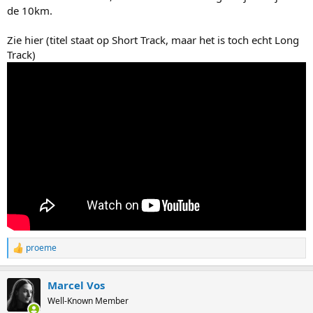
de 10km.
Zie hier (titel staat op Short Track, maar het is toch echt Long
Track)
proeme
R
e
a
Marcel Vos
c
t
Well-Known Member
i