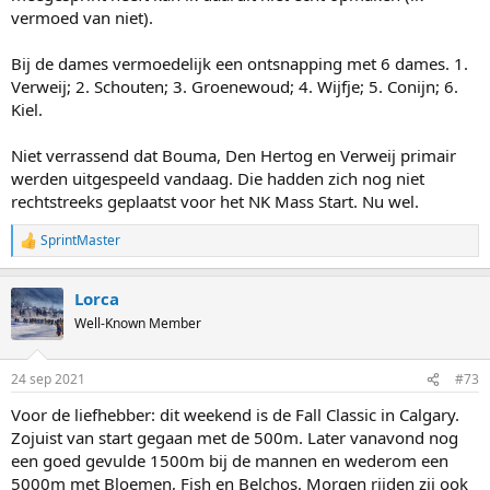
vermoed van niet).
Bij de dames vermoedelijk een ontsnapping met 6 dames. 1.
Verweij; 2. Schouten; 3. Groenewoud; 4. Wijfje; 5. Conijn; 6.
Kiel.
Niet verrassend dat Bouma, Den Hertog en Verweij primair
werden uitgespeeld vandaag. Die hadden zich nog niet
rechtstreeks geplaatst voor het NK Mass Start. Nu wel.
SprintMaster
R
e
a
Lorca
c
t
Well-Known Member
i
o
n
24 sep 2021
#73
s
:
Voor de liefhebber: dit weekend is de Fall Classic in Calgary.
Zojuist van start gegaan met de 500m. Later vanavond nog
een goed gevulde 1500m bij de mannen en wederom een
5000m met Bloemen, Fish en Belchos. Morgen rijden zij ook