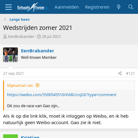
Aanmelden
Registreren
Lange baan
Wedstrijden zomer 2021
T
S
EenBrabander
28 jul 2021
o
t
p
a
EenBrabander
i
r
Well-Known Member
c
t
s
d
t
a
27 sep 2021
#121
a
t
r
u
Mjøsaman zei:
t
m
e
https://weibo.com/5500545510/KA8UcnjGX?type=comment
r
Dit zou de race van Gao zijn..
Als ik op die link klik, moet ik inloggen op Weibo, en ik heb
natuurlijk geen Weibo-account. Gao zie ik niet.
Kristian