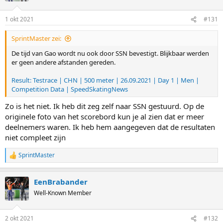
1 okt 2021
#131
SprintMaster zei:
De tijd van Gao wordt nu ook door SSN bevestigt. Blijkbaar werden
er geen andere afstanden gereden.
Result: Testrace | CHN | 500 meter | 26.09.2021 | Day 1 | Men |
Competition Data | SpeedSkatingNews
Zo is het niet. Ik heb dit zeg zelf naar SSN gestuurd. Op de
originele foto van het scorebord kun je al zien dat er meer
deelnemers waren. Ik heb hem aangegeven dat de resultaten
niet compleet zijn
SprintMaster
R
e
a
EenBrabander
c
t
Well-Known Member
i
o
n
2 okt 2021
#132
s