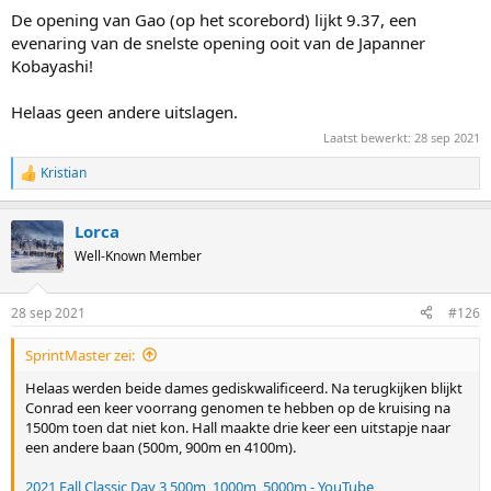
De opening van Gao (op het scorebord) lijkt 9.37, een
evenaring van de snelste opening ooit van de Japanner
Kobayashi!
Helaas geen andere uitslagen.
Laatst bewerkt:
28 sep 2021
Kristian
R
e
a
Lorca
c
t
Well-Known Member
i
o
n
28 sep 2021
#126
s
:
SprintMaster zei:
Helaas werden beide dames gediskwalificeerd. Na terugkijken blijkt
Conrad een keer voorrang genomen te hebben op de kruising na
1500m toen dat niet kon. Hall maakte drie keer een uitstapje naar
een andere baan (500m, 900m en 4100m).
2021 Fall Classic Day 3 500m, 1000m, 5000m - YouTube