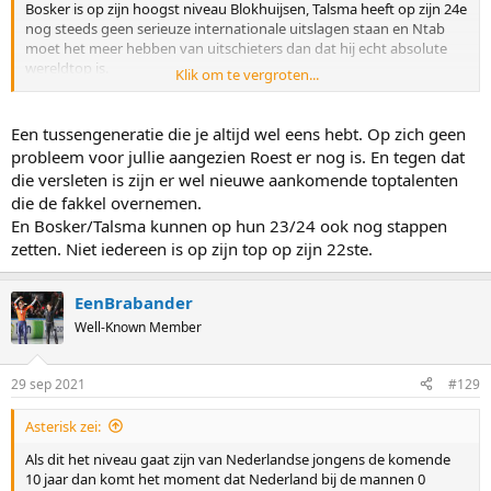
Bosker is op zijn hoogst niveau Blokhuijsen, Talsma heeft op zijn 24e
nog steeds geen serieuze internationale uitslagen staan en Ntab
moet het meer hebben van uitschieters dan dat hij echt absolute
wereldtop is.
Klik om te vergroten...
Als dit het niveau gaat zijn van Nederlandse jongens de komende
10 jaar dan komt het moment dat Nederland bij de mannen 0
Een tussengeneratie die je altijd wel eens hebt. Op zich geen
gouden medailles haalt op een WK snel dichterbij.
probleem voor jullie aangezien Roest er nog is. En tegen dat
die versleten is zijn er wel nieuwe aankomende toptalenten
die de fakkel overnemen.
En Bosker/Talsma kunnen op hun 23/24 ook nog stappen
zetten. Niet iedereen is op zijn top op zijn 22ste.
EenBrabander
Well-Known Member
29 sep 2021
#129
Asterisk zei:
Als dit het niveau gaat zijn van Nederlandse jongens de komende
10 jaar dan komt het moment dat Nederland bij de mannen 0