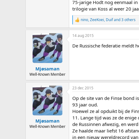
75-jarige Hodt nog eenmaal in h
trilogie van Koss al weer 20 jaar
nino
,
ZeeKoei
,
Duif
and 3 others
R
e
a
14 aug 2015
c
t
De Russische federatie meldt h
i
o
n
s
:
Mjøsaman
Well-Known Member
23 dec 2015
Op de site van de Finse bond i
93 jaar oud.
Hoewel ze al opduikt bij de Fi
11. Lange tijd was ze de enige
Mjøsaman
de Russinnen afwezig, en wer
Well-Known Member
Ze haalde maar liefst 16 afst
in een nieuw wereldrecord van 