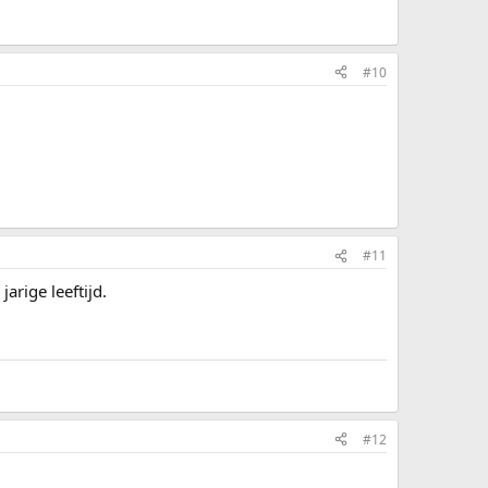
#10
#11
rige leeftijd.
#12