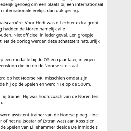
delijk genoeg om een plaats bij een internationaal
internationale erelijst dan ook gering.
atscarrière. Voor Hodt was dit echter extra groot.
ng hadden de Noren namelijk alle
en. Niet officieel in ieder geval. Een groepje
t. Na de oorlog werden deze schaatsers natuurlijk
een medaille bij de OS een jaar later, in eigen
vensloop die nu op de Noorse site staat.
erd op het Noorse NK, misschien omdat zijn
erde hij op de Spelen en werd 11e op de 500m.
d hij trainer. Hij was hoofdcoach van de Noren ten
n.
werd assistent-trainer van de Noorse ploeg. Hoe
 of het nu Isostar of Extran was) aan Koss zien
ij de Spelen van Lillehammer deelde De inmiddels