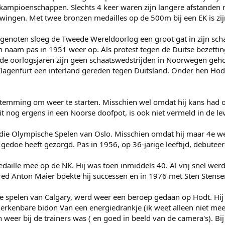
ampioenschappen. Slechts 4 keer waren zijn langere afstanden re
ingen. Met twee bronzen medailles op de 500m bij een EK is zijn 
egenoten sloeg de Tweede Wereldoorlog een groot gat in zijn scha
jn naam pas in 1951 weer op. Als protest tegen de Duitse bezetti
de oorlogsjaren zijn geen schaatswedstrijden in Noorwegen gehoud
Klagenfurt een interland gereden tegen Duitsland. Onder hen Hod
temming om weer te starten. Misschien wel omdat hij kans had op 
it nog ergens in een Noorse doofpot, is ook niet vermeld in de le
p die Olympische Spelen van Oslo. Misschien omdat hij maar 4e w
l gedoe heeft gezorgd. Pas in 1956, op 36-jarige leeftijd, debute
medaille mee op de NK. Hij was toen inmiddels 40. Al vrij snel wer
Fred Anton Maier boekte hij successen en in 1976 met Sten Stense
e spelen van Calgary, werd weer een beroep gedaan op Hodt. Hij 
herkenbare bidon Van een energiedrankje (ik weet alleen niet meer
h weer bij de trainers was ( en goed in beeld van de camera's). B