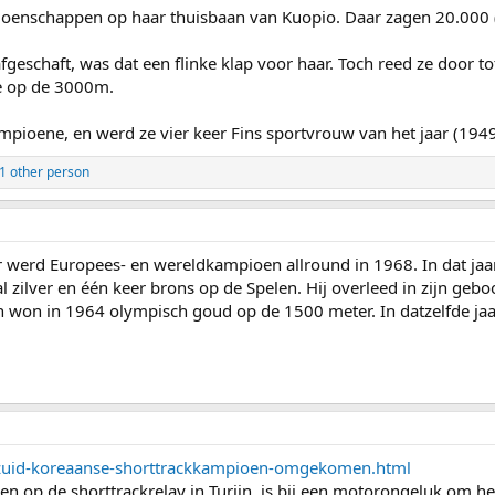
oenschappen op haar thuisbaan van Kuopio. Daar zagen 20.000 (
eschaft, was dat een flinke klap voor haar. Toch reed ze door to
e op de 3000m.
mpioene, en werd ze vier keer Fins sportvrouw van het jaar (194
1 other person
 werd Europees- en wereldkampioen allround in 1968. In dat ja
ilver en één keer brons op de Spelen. Hij overleed in zijn geboor
 won in 1964 olympisch goud op de 1500 meter. In datzelfde jaar
3-zuid-koreaanse-shorttrackkampioen-omgekomen.html
n op de shorttrackrelay in Turijn, is bij een motorongeluk om h