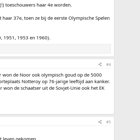
!) toeschouwers haar 4e worden.
t haar 37e, toen ze bij de eerste Olympische Spelen
9, 1951, 1953 en 1960).
#4
ar won de Noor ook olympisch goud op de 5000
teplaats Notteroy op 76-jarige leeftijd aan kanker.
 won de schaatser uit de Sovjet-Unie ook het EK
#5
et leven gekomen.