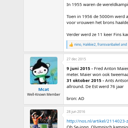
In 1955 waren de wereldkampi
Toen in 1956 de 5000m werd afg
voor vrouwen het brons haald
Verder werd ze 11 keer Fins ka
nino
,
Hakkie2
,
fransvanbakel
and 
R
e
a
27 dec 2015
c
t
9 juni 2015 -
Fred Anton Maier
i
o
meter. Maier won ook tweemaal z
n
31 oktober 2015 -
Ants Antson
s
allround. De Est werd 76 jaar
:
Mcat
Well-Known Member
bron: AD
28 jun 2016
http://nos.nl/artikel/211402
Oh Se-jong, Olympisch kampioe