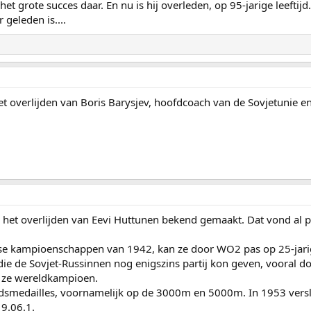
et grote succes daar. En nu is hij overleden, op 95-jarige leeftij
 geleden is....
et overlijden van Boris Barysjev, hoofdcoach van de Sovjetunie 
s het overlijden van Eevi Huttunen bekend gemaakt. Dat vond al
nse kampioenschappen van 1942, kan ze door WO2 pas op 25-jarige 
 die de Sovjet-Russinnen nog enigszins partij kon geven, vooral 
d ze wereldkampioen.
andsmedailles, voornamelijk op de 3000m en 5000m. In 1953 vers
9.06.1.