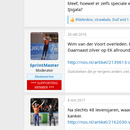
bleef, hoewel er zelfs special
IJsgala?
Khlebnikov
,
strawbale
,
Duif
and 1 
R
e
a
26 okt 2016
c
t
Wim van der Voort overleden. 
i
o
Daarnaast zilver op EK allrou
n
s
http://nos.nl/artikel/2139613
:
SprintMaster
Moderator
Statistieken die je nergens anders ziet.
Medewerker
*** SUPPORTING
MEMBER ***
8 mrt 2017
Na slechts 48 levensjaren, waa
kanker.
http://nos.nl/artikel/2162030