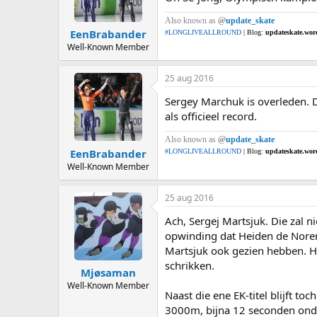
Also known as
@
update_skate
EenBrabander
#LONGLIVEALLROUND
| Blog:
updateskate.wor
Well-Known Member
25 aug 2016
Sergey Marchuk is overleden.
als officieel record.
Also known as
@
update_skate
EenBrabander
#LONGLIVEALLROUND
| Blog:
updateskate.wor
Well-Known Member
25 aug 2016
Ach, Sergej Martsjuk. Die zal n
opwinding dat Heiden de Noren 
Martsjuk ook gezien hebben. He
schrikken.
Mjøsaman
Well-Known Member
Naast die ene EK-titel blijft to
3000m, bijna 12 seconden onder