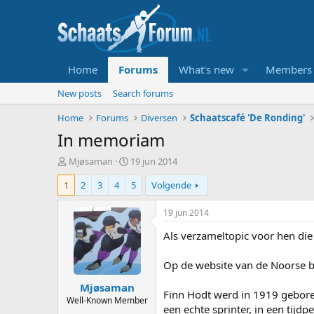
Home
Forums
What's new
Members
New posts
Search forums
Home
Forums
Diversen
Schaatscafé 'De Ronding'
In memoriam
T
S
Mjøsaman
19 jun 2014
o
t
1
2
3
4
5
Volgende
p
a
i
r
c
t
19 jun 2014
s
d
Als verzameltopic voor hen die 
t
a
a
t
r
u
Op de website van de Noorse b
t
m
Mjøsaman
e
Finn Hodt werd in 1919 gebore
r
Well-Known Member
een echte sprinter, in een tijdp