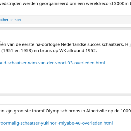
e wedstrijden werden georganiseerd om een wereldrecord 3000m te
other person
Één van de eerste na-oorlogse Nederlandse succes schaatsers. H
nd (1951 en 1953) en brons op WK allround 1952.
-oud-schaatser-wim-van-der-voort-93-overleden.html
rin zijn grootste triomf Olympisch brons in Albertville op de 100
-voormalig-schaatser-yukinori-miyabe-48-overleden.html