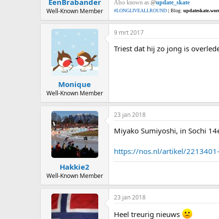
EenBrabander
Also known as
@
update_skate
Well-Known Member
#LONGLIVEALLROUND
| Blog:
updateskate.wor
9 mrt 2017
Triest dat hij zo jong is overled
Monique
Well-Known Member
23 jan 2018
Miyako Sumiyoshi, in Sochi 14e
https://nos.nl/artikel/2213401
Hakkie2
Well-Known Member
23 jan 2018
Heel treurig nieuws