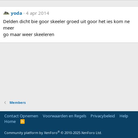
yoda
4 apr 2014
Delden dicht bie goor skeeler groed uit goor het ies kom ne
meer
go maar weer skeeleren
Members
Contact Opnemen
Voorwaarden en Regels
Privacybeleid
Help
Home
R
S
S
®
Community platform by XenForo
© 2010-2025 XenForo Ltd.