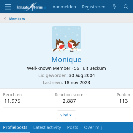
Aanmelden
Registreren
Members
Monique
Well-Known Member
·
56
·
uit
Beckum
Lid geworden
30 aug 2004
Last seen
18 nov 2023
Berichten
Reaction score
Punten
11.975
2.887
113
Vind
Profielposts
Latest activity
Posts
Over mij