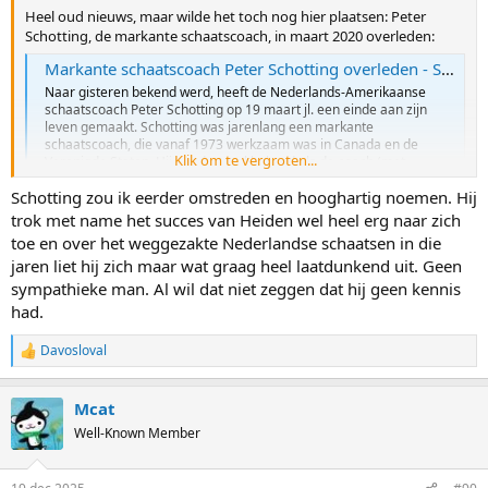
Heel oud nieuws, maar wilde het toch nog hier plaatsen: Peter
Schotting, de markante schaatscoach, in maart 2020 overleden:
Markante schaatscoach Peter Schotting overleden - Sportgeschiedenis
Naar gisteren bekend werd, heeft de Nederlands-Amerikaanse
schaatscoach Peter Schotting op 19 maart jl. een einde aan zijn
leven gemaakt. Schotting was jarenlang een markante
schaatscoach, die vanaf 1973 werkzaam was in Canada en de
Klik om te vergroten...
Verenigde Staten. Hij werd vooral bekend als de coach (met...
sportgeschiedenis.nl
Schotting zou ik eerder omstreden en hooghartig noemen. Hij
trok met name het succes van Heiden wel heel erg naar zich
Hij was de link tussen Heiden (met Diane Holum) en Stolz (met
toe en over het weggezakte Nederlandse schaatsen in die
Corby):
jaren liet hij zich maar wat graag heel laatdunkend uit. Geen
"Na de Winterspelen van 1980 bleef Schotting aan als coach, Holum
sympathieke man. Al wil dat niet zeggen dat hij geen kennis
maakte plaats voor Bob Corby. Schotting was inmiddels getrouwd
had.
en woonde in Milwaukee naast de ijsbaan. Een tweede Eric Heiden
wisten Schotting en Corby niet te ontdekken"...
Davosloval
R
Hoewel, ruim 40 jaar later...
e
a
Mcat
c
t
Well-Known Member
i
o
n