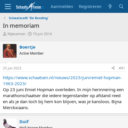
Aanmelden
Registreren
Schaatscafé 'De Ronding'
In memoriam
T
S
Mjøsaman
19 jun 2014
o
t
p
a
Boertje
i
r
Active Member
c
t
s
d
t
a
25 jun 2023
#81
a
t
r
u
https://www.schaatsen.nl/nieuws/2023/juni/emiel-hopman-
t
m
1963-2023/
e
Op 23 juni Emiel Hopman overleden. In mijn herinnering een
r
marathonschaatser die iedere tegenstander op afstand reed
en als je dan toch bij hem kon blijven, was je kansloos. Bijna
Merckxiaans.
Duif
Well-Known Member