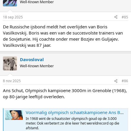
t
Well-Known Member
i
o
n
18 sep 2025
#85
s
:
De Russische ijsbond meldt het overlijden van Boris
Vasilkovskij. Boris was een van de succesvolste trainers van
de Sovjetunie. Hij coachte onder meer Bozjev en Guljajev.
Vasilkovskij was 87 jaar.
Davosloval
Well-Known Member
8 nov 2025
#86
Ans Schut, Olympisch kampioene 3000m in Grenoble (1968),
op 80-jarige leeftijd overleden.
Voormalig olympisch schaatskampioene Ans Boekema-Schut (80) overleden
In 1968 wint de schaatsster olympisch goud op de 3.000
meter. Ook verbetert ze drie keer het wereldrecord op die
afstand.