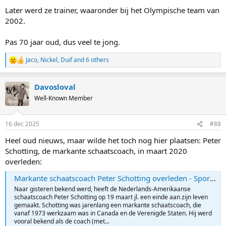
Later werd ze trainer, waaronder bij het Olympische team van
2002.
Pas 70 jaar oud, dus veel te jong.
Jaco
,
Nickel
,
Duif
and 6 others
R
e
a
Davosloval
c
t
Well-Known Member
i
o
n
16 dec 2025
#88
s
:
Heel oud nieuws, maar wilde het toch nog hier plaatsen: Peter
Schotting, de markante schaatscoach, in maart 2020
overleden:
Markante schaatscoach Peter Schotting overleden - Sportgeschiedenis
Naar gisteren bekend werd, heeft de Nederlands-Amerikaanse
schaatscoach Peter Schotting op 19 maart jl. een einde aan zijn leven
gemaakt. Schotting was jarenlang een markante schaatscoach, die
vanaf 1973 werkzaam was in Canada en de Verenigde Staten. Hij werd
vooral bekend als de coach (met...