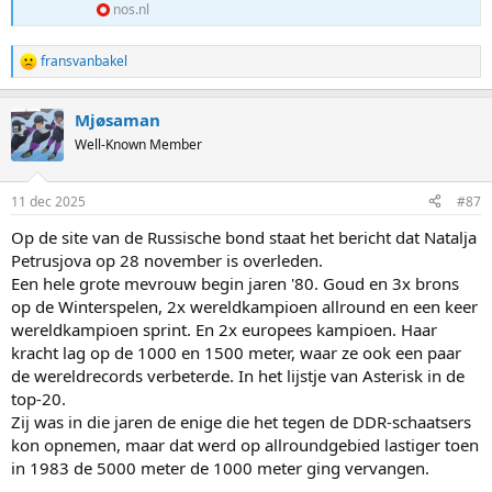
nos.nl
fransvanbakel
R
e
a
Mjøsaman
c
t
Well-Known Member
i
o
n
11 dec 2025
#87
s
:
Op de site van de Russische bond staat het bericht dat Natalja
Petrusjova op 28 november is overleden.
Een hele grote mevrouw begin jaren '80. Goud en 3x brons
op de Winterspelen, 2x wereldkampioen allround en een keer
wereldkampioen sprint. En 2x europees kampioen. Haar
kracht lag op de 1000 en 1500 meter, waar ze ook een paar
de wereldrecords verbeterde. In het lijstje van Asterisk in de
top-20.
Zij was in die jaren de enige die het tegen de DDR-schaatsers
kon opnemen, maar dat werd op allroundgebied lastiger toen
in 1983 de 5000 meter de 1000 meter ging vervangen.