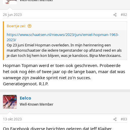
26 jun 2023
#82
Boertje zei:
https://www.schaatsen.nl/nieuws/2023/juni/emiel-hopman-1963-
2023/
Op 23 juni Emiel Hopman overleden. In mijn herinnering een
marathonschaatser die iedere tegenstander op afstand reed en als
je dan toch bij hem kon blijven, was je kansloos. Bijna Merckxiaans.
Hopman Topman werd er toen ook geschreven. Probeerde
het ook nog één of twee jaar op de lange baan, maar dat was
vanwege zijn zwakke sprint niet zo'n succes.
Generatiegenoot. R.I.P.
Eelco
Well-Known Member
13 okt 2023
#83
Op Facebook diverse berichten gelezen dat Jeff Klaiber