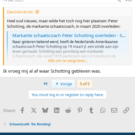
19 dec 2025
#90
s
:
Davosloval zei:
Heel oud nieuws, maar wilde het toch nog hier plaatsen: Peter
Schotting, de markante schaatscoach, in maart 2020 overleden:
Markante schaatscoach Peter Schotting overleden - Sportgeschiedenis
Naar gisteren bekend werd, heeft de Nederlands-Amerikaanse
schaatscoach Peter Schotting op 19 maart jl. een einde aan zijn
leven gemaakt. Schotting was jarenlang een markante
schaatscoach, die vanaf 1973 werkzaam was in Canada en de
Klik om te vergroten...
Verenigde Staten. Hij werd vooral bekend als de coach (met...
sportgeschiedenis.nl
Ik vroeg mij al af waar Schotting gebleven was.
Hij was de link tussen Heiden (met Diane Holum) en Stolz (met
First
Vorige
5 of 5
Corby):
"Na de Winterspelen van 1980 bleef Schotting aan als coach, Holum
You must log in or register to reply here.
maakte plaats voor Bob Corby. Schotting was inmiddels getrouwd
en woonde in Milwaukee naast de ijsbaan. Een tweede Eric Heiden
wisten Schotting en Corby niet te ontdekken"...
Facebook
X
Bluesky
LinkedIn
Reddit
Pinterest
Tumblr
WhatsApp
E-mail
Li
Share:
Hoewel, ruim 40 jaar later...
Schaatscafé 'De Ronding'