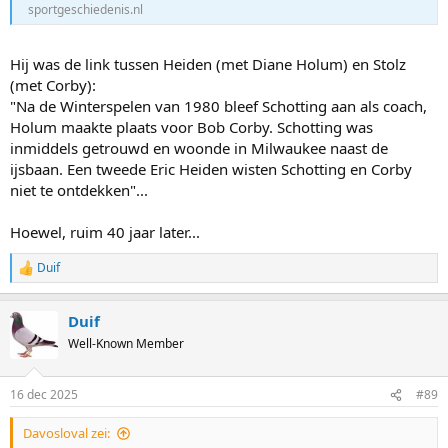
sportgeschiedenis.nl
Hij was de link tussen Heiden (met Diane Holum) en Stolz
(met Corby):
"Na de Winterspelen van 1980 bleef Schotting aan als coach,
Holum maakte plaats voor Bob Corby. Schotting was
inmiddels getrouwd en woonde in Milwaukee naast de
ijsbaan. Een tweede Eric Heiden wisten Schotting en Corby
niet te ontdekken"...
Hoewel, ruim 40 jaar later...
Duif
R
e
a
Duif
c
t
Well-Known Member
i
o
n
16 dec 2025
#89
s
:
Davosloval zei: