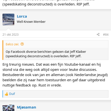
(speedskating deconstructed) is overleden. RIP Jeff.
Lorca
Well-Known Member
21 okt 2023
#84
Eelco zei:
Op Facebook diverse berichten gelezen dat Jeff Klaiber
(speedskating deconstructed) is overleden. RIP Jeff.
Erg treurig nieuws. Dat was een fijn Youtube-kanaal en hij
stond via die weg ook altijd open voor leuke discussies.
Bestudeerde ook van jan en alleman (ook Nederlandse jeugd)
beelden die zij naar hem toestuurden en gaf daar uitgebreid
nuttige feedback op. Rust in vrede.
Duif
R
e
a
Mjøsaman
c