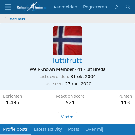
Aanmelden
Registreren
Members
Tuttifrutti
Well-Known Member
·
41
·
uit
Breda
Lid geworden
31 okt 2004
Last seen
27 mei 2020
Berichten
Reaction score
Punten
1.496
521
113
Vind
Profielposts
Latest activity
Posts
Over mij