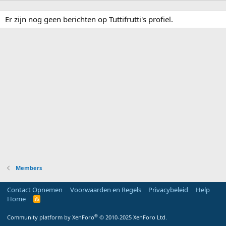
Er zijn nog geen berichten op Tuttifrutti's profiel.
Members
Contact Opnemen
Voorwaarden en Regels
Privacybeleid
Help
Home
R
S
S
®
Community platform by XenForo
© 2010-2025 XenForo Ltd.