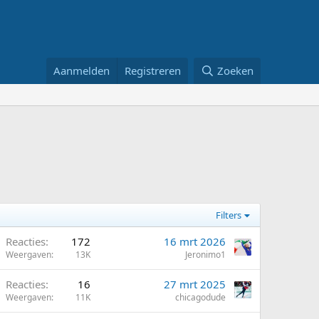
Aanmelden
Registreren
Zoeken
Filters
Reacties
172
16 mrt 2026
Weergaven
13K
Jeronimo1
Reacties
16
27 mrt 2025
Weergaven
11K
chicagodude