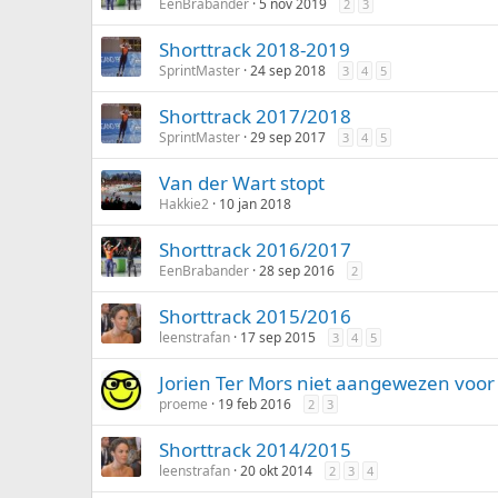
EenBrabander
5 nov 2019
2
3
Shorttrack 2018-2019
SprintMaster
24 sep 2018
3
4
5
Shorttrack 2017/2018
SprintMaster
29 sep 2017
3
4
5
Van der Wart stopt
Hakkie2
10 jan 2018
Shorttrack 2016/2017
EenBrabander
28 sep 2016
2
Shorttrack 2015/2016
leenstrafan
17 sep 2015
3
4
5
Jorien Ter Mors niet aangewezen voo
proeme
19 feb 2016
2
3
Shorttrack 2014/2015
leenstrafan
20 okt 2014
2
3
4