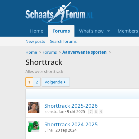
Home
Forums
What's new
Members
New posts
Search forums
Home
Forums
Aanverwante sporten
Shorttrack
Alles over shorttrack
1
2
Volgende
Shorttrack 2025-2026
leenstrafan
9 okt 2025
7
8
9
Shorttrack 2024-2025
Elina
20 sep 2024