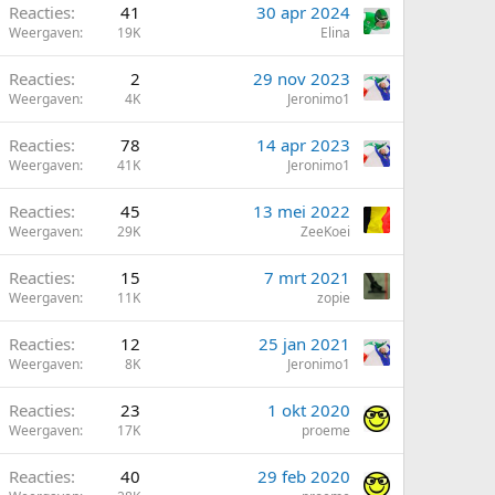
Reacties
41
30 apr 2024
Weergaven
19K
Elina
Reacties
2
29 nov 2023
Weergaven
4K
Jeronimo1
Reacties
78
14 apr 2023
Weergaven
41K
Jeronimo1
Reacties
45
13 mei 2022
Weergaven
29K
ZeeKoei
Reacties
15
7 mrt 2021
Weergaven
11K
zopie
Reacties
12
25 jan 2021
Weergaven
8K
Jeronimo1
Reacties
23
1 okt 2020
Weergaven
17K
proeme
Reacties
40
29 feb 2020