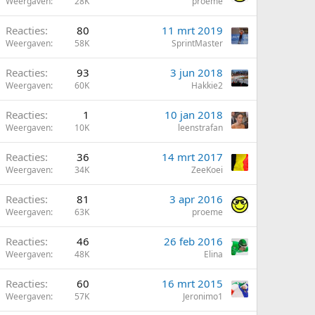
Weergaven
28K
proeme
Reacties
80
11 mrt 2019
Weergaven
58K
SprintMaster
Reacties
93
3 jun 2018
Weergaven
60K
Hakkie2
Reacties
1
10 jan 2018
Weergaven
10K
leenstrafan
Reacties
36
14 mrt 2017
Weergaven
34K
ZeeKoei
Reacties
81
3 apr 2016
Weergaven
63K
proeme
Reacties
46
26 feb 2016
Weergaven
48K
Elina
Reacties
60
16 mrt 2015
Weergaven
57K
Jeronimo1