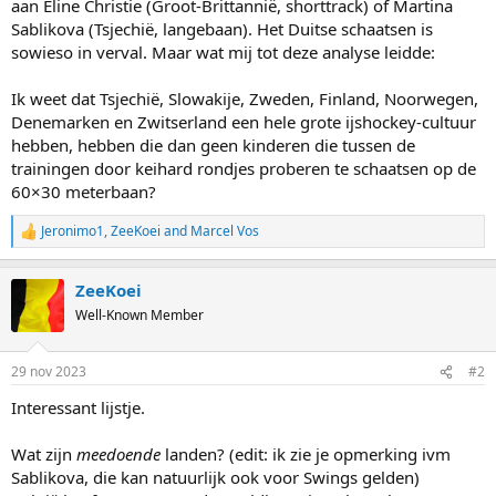
aan Eline Christie (Groot-Brittannië, shorttrack) of Martina
Sablikova (Tsjechië, langebaan). Het Duitse schaatsen is
sowieso in verval. Maar wat mij tot deze analyse leidde:
Ik weet dat Tsjechië, Slowakije, Zweden, Finland, Noorwegen,
Denemarken en Zwitserland een hele grote ijshockey-cultuur
hebben, hebben die dan geen kinderen die tussen de
trainingen door keihard rondjes proberen te schaatsen op de
60×30 meterbaan?
Jeronimo1
,
ZeeKoei
and
Marcel Vos
R
e
a
ZeeKoei
c
t
Well-Known Member
i
o
n
29 nov 2023
#2
s
:
Interessant lijstje.
Wat zijn
meedoende
landen? (edit: ik zie je opmerking ivm
Sablikova, die kan natuurlijk ook voor Swings gelden)