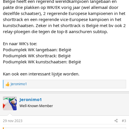
België heeft een regerend wereldkampioen langebaan en
pakte drie plakken op WK/EK vorig jaar (wel allemaal door
dezelfde schaatser), 2 regerende Europese kampioenen in het
shorttrack en een regerende vice-Europese kampioen in het
kunstschaatsen. Zeker in het shorttrack is België met bv ook 2
relay-ploegen die tegen de top-8 aanschuren subtop.
En naar WK's toe:
Podiumplek WK langebaan: België
Podiumplek WK shorttrack: België
Podiumplek WK kunstschaatsen: België
Kan ook een interessant lijstje worden.
Jeronimo1
R
e
a
Jeronimo1
c
t
Well-Known Member
i
o
n
29 nov 2023
#3
s
: