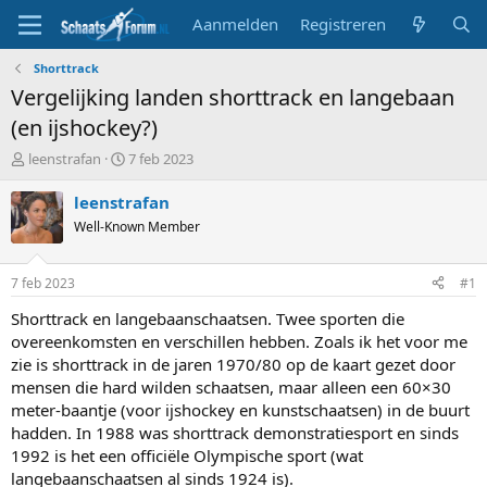
Aanmelden
Registreren
Shorttrack
Vergelijking landen shorttrack en langebaan
(en ijshockey?)
T
S
leenstrafan
7 feb 2023
o
t
p
a
leenstrafan
i
r
Well-Known Member
c
t
s
d
t
a
7 feb 2023
#1
a
t
r
u
Shorttrack en langebaanschaatsen. Twee sporten die
t
m
overeenkomsten en verschillen hebben. Zoals ik het voor me
e
zie is shorttrack in de jaren 1970/80 op de kaart gezet door
r
mensen die hard wilden schaatsen, maar alleen een 60×30
meter-baantje (voor ijshockey en kunstschaatsen) in de buurt
hadden. In 1988 was shorttrack demonstratiesport en sinds
1992 is het een officiële Olympische sport (wat
langebaanschaatsen al sinds 1924 is).