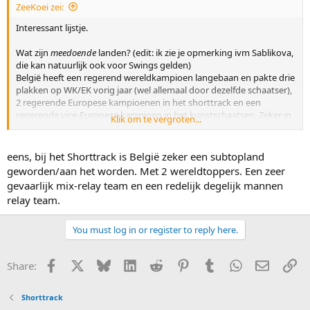
ZeeKoei zei:
Interessant lijstje.
Wat zijn
meedoende
landen? (edit: ik zie je opmerking ivm Sablikova,
die kan natuurlijk ook voor Swings gelden)
België heeft een regerend wereldkampioen langebaan en pakte drie
plakken op WK/EK vorig jaar (wel allemaal door dezelfde schaatser),
2 regerende Europese kampioenen in het shorttrack en een
regerende vice-Europese kampioen in het kunstschaatsen. Zeker in
Klik om te vergroten...
het shorttrack is België met bv ook 2 relay-ploegen die tegen de
top-8 aanschuren subtop.
eens, bij het Shorttrack is België zeker een subtopland
En naar WK's toe:
geworden/aan het worden. Met 2 wereldtoppers. Een zeer
Podiumplek WK langebaan: België
gevaarlijk mix-relay team en een redelijk degelijk mannen
Podiumplek WK shorttrack: België
relay team.
Podiumplek WK kunstschaatsen: België
Kan ook een interessant lijstje worden.
You must log in or register to reply here.
Facebook
X
Bluesky
LinkedIn
Reddit
Pinterest
Tumblr
WhatsApp
E-mail
Li
Share:
Shorttrack