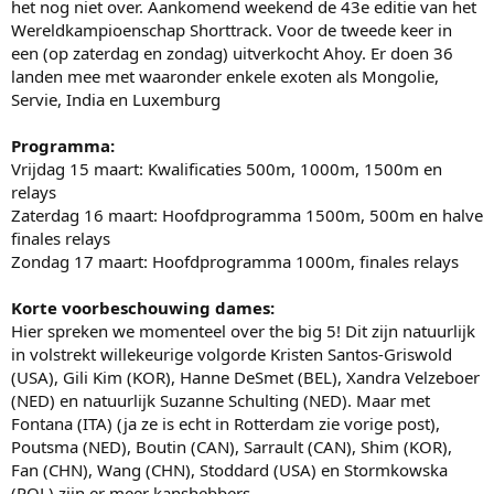
het nog niet over. Aankomend weekend de 43e editie van het
Wereldkampioenschap Shorttrack. Voor de tweede keer in
een (op zaterdag en zondag) uitverkocht Ahoy. Er doen 36
landen mee met waaronder enkele exoten als Mongolie,
Servie, India en Luxemburg
Programma:
Vrijdag 15 maart: Kwalificaties 500m, 1000m, 1500m en
relays
Zaterdag 16 maart: Hoofdprogramma 1500m, 500m en halve
finales relays
Zondag 17 maart: Hoofdprogramma 1000m, finales relays
Korte voorbeschouwing dames:
Hier spreken we momenteel over the big 5! Dit zijn natuurlijk
in volstrekt willekeurige volgorde Kristen Santos-Griswold
(USA), Gili Kim (KOR), Hanne DeSmet (BEL), Xandra Velzeboer
(NED) en natuurlijk Suzanne Schulting (NED). Maar met
Fontana (ITA) (ja ze is echt in Rotterdam zie vorige post),
Poutsma (NED), Boutin (CAN), Sarrault (CAN), Shim (KOR),
Fan (CHN), Wang (CHN), Stoddard (USA) en Stormkowska
(POL) zijn er meer kanshebbers.