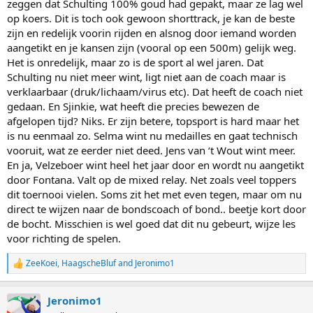
zeggen dat Schulting 100% goud had gepakt, maar ze lag wel
op koers. Dit is toch ook gewoon shorttrack, je kan de beste
zijn en redelijk voorin rijden en alsnog door iemand worden
aangetikt en je kansen zijn (vooral op een 500m) gelijk weg.
Het is onredelijk, maar zo is de sport al wel jaren. Dat
Schulting nu niet meer wint, ligt niet aan de coach maar is
verklaarbaar (druk/lichaam/virus etc). Dat heeft de coach niet
gedaan. En Sjinkie, wat heeft die precies bewezen de
afgelopen tijd? Niks. Er zijn betere, topsport is hard maar het
is nu eenmaal zo. Selma wint nu medailles en gaat technisch
vooruit, wat ze eerder niet deed. Jens van ‘t Wout wint meer.
En ja, Velzeboer wint heel het jaar door en wordt nu aangetikt
door Fontana. Valt op de mixed relay. Net zoals veel toppers
dit toernooi vielen. Soms zit het met even tegen, maar om nu
direct te wijzen naar de bondscoach of bond.. beetje kort door
de bocht. Misschien is wel goed dat dit nu gebeurt, wijze les
voor richting de spelen.
ZeeKoei
,
HaagscheBluf
and
Jeronimo1
R
e
a
Jeronimo1
c
t