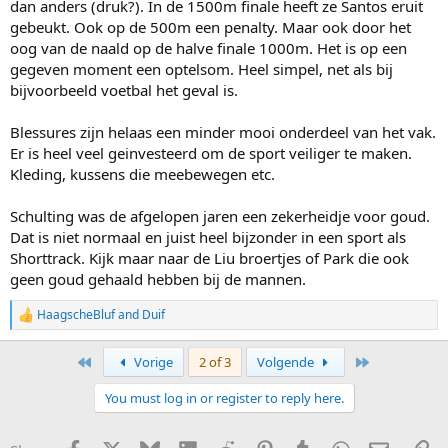
dan anders (druk?). In de 1500m finale heeft ze Santos eruit
gebeukt. Ook op de 500m een penalty. Maar ook door het
oog van de naald op de halve finale 1000m. Het is op een
gegeven moment een optelsom. Heel simpel, net als bij
bijvoorbeeld voetbal het geval is.
Blessures zijn helaas een minder mooi onderdeel van het vak.
Er is heel veel geinvesteerd om de sport veiliger te maken.
Kleding, kussens die meebewegen etc.
Schulting was de afgelopen jaren een zekerheidje voor goud.
Dat is niet normaal en juist heel bijzonder in een sport als
Shorttrack. Kijk maar naar de Liu broertjes of Park die ook
geen goud gehaald hebben bij de mannen.
HaagscheBluf
and
Duif
R
e
a
First
Last
Vorige
2 of 3
Volgende
c
t
You must log in or register to reply here.
i
o
n