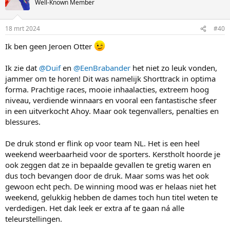
Well-Known Member
i
o
n
18 mrt 2024
#40
s
:
Ik ben geen Jeroen Otter
Ik zie dat
@Duif
en
@EenBrabander
het niet zo leuk vonden,
jammer om te horen! Dit was namelijk Shorttrack in optima
forma. Prachtige races, mooie inhaalacties, extreem hoog
niveau, verdiende winnaars en vooral een fantastische sfeer
in een uitverkocht Ahoy. Maar ook tegenvallers, penalties en
blessures.
De druk stond er flink op voor team NL. Het is een heel
weekend weerbaarheid voor de sporters. Kerstholt hoorde je
ook zeggen dat ze in bepaalde gevallen te gretig waren en
dus toch bevangen door de druk. Maar soms was het ook
gewoon echt pech. De winning mood was er helaas niet het
weekend, gelukkig hebben de dames toch hun titel weten te
verdedigen. Het dak leek er extra af te gaan ná alle
teleurstellingen.