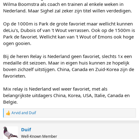
Wilma Boomstra als coach en trainen al enkele weken in
Nederland. Maar Sighel zal zeker zijn titel willen verdedigen.
Op de 1000m is Park de grote favoriet maar wellicht kunnen
deLiu's, Dubois of van 't Wout verrassen. Ook op de 1500m is
Park de favoriet. Wellicht kan van 't Wout of Emons ook hoge
ogen gooien.
Bij de heren Relay is Nederland geen favoriet, slechts 1x een
medaille dit seizoen. Maar in eigen huis kunnen ze hopelijk
boven zichzelf uitstijgen. China, Canada en Zuid-Korea zijn de
favorieten.
Mix relay is Nederland wel weer favoriet, met als
belangrijkste uitdagers China, Korea, USA, Italie, Canada en
Belgie.
Arvid
and
Duif
R
e
a
Duif
c
t
Well-Known Member