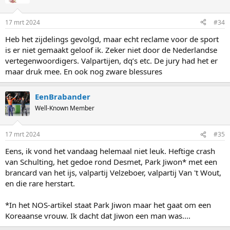
i
o
n
17 mrt 2024
#34
s
:
Heb het zijdelings gevolgd, maar echt reclame voor de sport
is er niet gemaakt geloof ik. Zeker niet door de Nederlandse
vertegenwoordigers. Valpartijen, dq’s etc. De jury had het er
maar druk mee. En ook nog zware blessures
EenBrabander
Well-Known Member
17 mrt 2024
#35
Eens, ik vond het vandaag helemaal niet leuk. Heftige crash
van Schulting, het gedoe rond Desmet, Park Jiwon* met een
brancard van het ijs, valpartij Velzeboer, valpartij Van 't Wout,
en die rare herstart.
*In het NOS-artikel staat Park Jiwon maar het gaat om een
Koreaanse vrouw. Ik dacht dat Jiwon een man was....