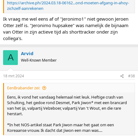
https://archive.ph/2024.03.18-06162...ond-moeten-afgang-in-ahoy-
zichzelf-aanrekenen
Ik vraag me wel eens af of "Jeronimo1" niet gewoon Jeroen
Otter zelf is. "Jeronimo hupsakee" was namelijk de bijnaam
van Otter in zijn actieve tijd als shorttracker onder zijn
collega's.
Arvid
A
Well-Known Member
18 mrt 2024
#38
EenBrabander zei:
Eens, ik vond het vandaag helemaal niet leuk. Heftige crash van
Schulting, het gedoe rond Desmet, Park Jiwon* met een brancard
van het ijs, valpartij Velzeboer, valpartij Van 't Wout, en die rare
herstart.
*In het NOS-artikel staat Park Jiwon maar het gaat om een
Koreaanse vrouw. Ik dacht dat Jiwon een man was....