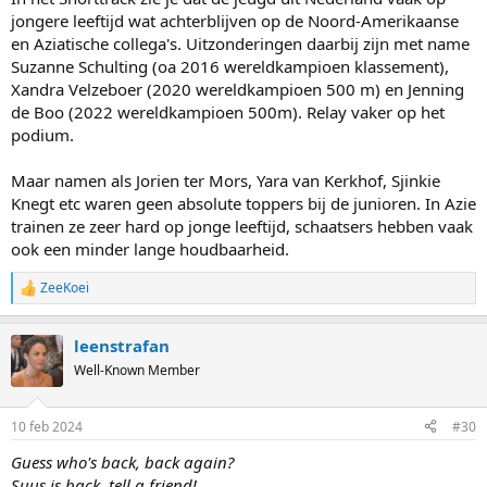
Hongarije 2:54.403
jongere leeftijd wat achterblijven op de Noord-Amerikaanse
en Aziatische collega's. Uitzonderingen daarbij zijn met name
Overigens werd Nederland derde in de halve finale achter Japan en
Suzanne Schulting (oa 2016 wereldkampioen klassement),
USA, maar voor Korea (daar is vast van alles gebeurd).
Xandra Velzeboer (2020 wereldkampioen 500 m) en Jenning
de Boo (2022 wereldkampioen 500m). Relay vaker op het
podium.
Maar namen als Jorien ter Mors, Yara van Kerkhof, Sjinkie
Knegt etc waren geen absolute toppers bij de junioren. In Azie
trainen ze zeer hard op jonge leeftijd, schaatsers hebben vaak
ook een minder lange houdbaarheid.
ZeeKoei
R
e
a
leenstrafan
c
t
Well-Known Member
i
o
n
10 feb 2024
#30
s
:
Guess who's back, back again?
Suus is back, tell a friend!