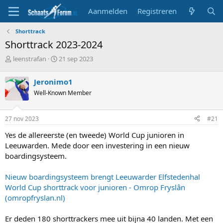
Aanmelden
Registreren
Shorttrack
Shorttrack 2023-2024
T
S
leenstrafan
21 sep 2023
o
t
p
a
Jeronimo1
i
r
Well-Known Member
c
t
s
d
t
a
27 nov 2023
#21
a
t
r
u
Yes de allereerste (en tweede) World Cup junioren in
t
m
Leeuwarden. Mede door een investering in een nieuw
e
boardingsysteem.
r
Nieuw boardingsysteem brengt Leeuwarder Elfstedenhal
World Cup shorttrack voor junioren - Omrop Fryslân
(omropfryslan.nl)
Er deden 180 shorttrackers mee uit bijna 40 landen. Met een