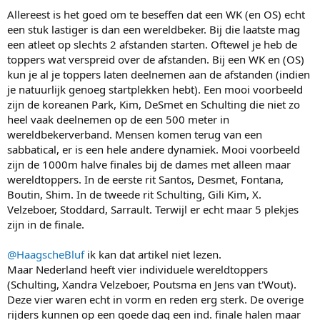
Allereest is het goed om te beseffen dat een WK (en OS) echt
een stuk lastiger is dan een wereldbeker. Bij die laatste mag
een atleet op slechts 2 afstanden starten. Oftewel je heb de
toppers wat verspreid over de afstanden. Bij een WK en (OS)
kun je al je toppers laten deelnemen aan de afstanden (indien
je natuurlijk genoeg startplekken hebt). Een mooi voorbeeld
zijn de koreanen Park, Kim, DeSmet en Schulting die niet zo
heel vaak deelnemen op de een 500 meter in
wereldbekerverband. Mensen komen terug van een
sabbatical, er is een hele andere dynamiek. Mooi voorbeeld
zijn de 1000m halve finales bij de dames met alleen maar
wereldtoppers. In de eerste rit Santos, Desmet, Fontana,
Boutin, Shim. In de tweede rit Schulting, Gili Kim, X.
Velzeboer, Stoddard, Sarrault. Terwijl er echt maar 5 plekjes
zijn in de finale.
@HaagscheBluf
ik kan dat artikel niet lezen.
Maar Nederland heeft vier individuele wereldtoppers
(Schulting, Xandra Velzeboer, Poutsma en Jens van t'Wout).
Deze vier waren echt in vorm en reden erg sterk. De overige
rijders kunnen op een goede dag een ind. finale halen maar