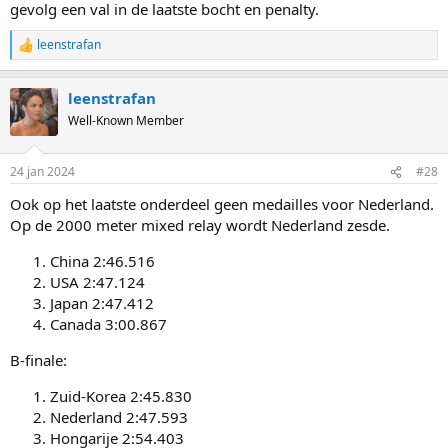
Angel Daleman plaatste zich voor de B-finale, maar startte daar niet
gevolg een val in de laatste bocht en penalty.
(ze had overigens ook al 500 meter langebaan gewonnen, dus een
zwaar programma gereden vandaag).
leenstrafan
R
e
Jongens 500 meter:
a
leenstrafan
c
Sean Boxiong Shuai USA
t
Well-Known Member
Zhang Xinzhe CHN
i
Dominik Gergely Major HUN
o
n
Zhang Bohao CHN
24 jan 2024
#28
s
Peter Joseph Groseclose PHI
:
Ook op het laatste onderdeel geen medailles voor Nederland.
25. Nick Endeveld NED
Op de 2000 meter mixed relay wordt Nederland zesde.
28. Lowie Dekens BEL
34. Jonas de JONG NED
China 2:46.516
USA 2:47.124
Japan 2:47.412
Canada 3:00.867
B-finale:
Zuid-Korea 2:45.830
Nederland 2:47.593
Hongarije 2:54.403