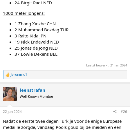
24 Birgit Radt NED
1000 meter jongens:
1 Zhang Xinzhe CHN
2 Muhammed Bozdag TUR
3 Raito Kida JPN
19 Nick Endeveld NED
25 Jonas de Jong NED
37 Lowie Dekens BEL
Laatst bewerkt:
21 jan 2024
Jeronimo1
R
e
a
leenstrafan
c
t
Well-Known Member
i
o
n
22 jan 2024
#26
s
:
Nadat de eerste twee dagen Turkije voor de enige Europese
medaille zorgde, vandaag Pools goud bij de meiden en een