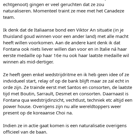
echtgenoot) gingen er veel geruchten dat ze zou
naturaliseren. Momenteel traint ze mee met het Canadeze
team.
Ik denk dat de Italiaanse bond een Viktor An situatie (in je
thuisland goud winnen voor een ander land) met alle macht
heeft willen voorkomen. Aan de andere kant denk ik dat
Fontana ook niets liever willen dan voor en in Italie ná haar
eerste medaille op haar 16e nu ook haar laatste medaille wil
winnen als mid-dertiger.
Ze heeft geen enkel wedstrijdritme en ik heb geen idee of ze
indvidueel start, relay of op de bank blijft maar ze zal echt in
orde zijn. Ze trainde eerst met Santos en consorten, de laatste
tijd met Boutin, Sarrault, Desmet en consorten. Daarnaast is
Fontana qua wedstrijdinzicht, vechtlust, techniek etc altijd een
power house. Overigens zijn nu alle wereldtoppers weer
present op de koreaanse Choi na.
Indien ze in actie gaat komen is een naturalisatie overigens
officieel van de baan.