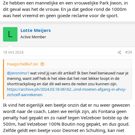
Ze hebben een mannelijke en een vrouwelijke Park Jiwon, in
dit geval was het de vrouw. En ja dat gedoe rond de 1000m
was heel vreemd en geen goede reclame voor de sport.
Lotte Meijers
L
Active Member
18 mrt 2024
#39
HaagscheBluf zei:
@Jeronimo1
wat vind jij van dit artikel? Ik ben heel benieuwd naar je
mening, want zelf heb ik het idee dat het niet lekker loopt in de
shorttrackploeg en dat dit wel eens de reden zou kunnen zijn.
https://archive.ph/2024.03.18-06162...ond-moeten-afgang-in-ahoy-
zichzelf-aanrekenen
Ik vind het eigenlijk een beetje onzin dat er nu weer gewezen
wordt naar de coach. Laten we eerlijk zijn, als Fontana geen
penalty had gepakt en zo naïef tegen Velzeboer botste op de
500m, had Velzeboer 100% Boutin nog gepakt, en dus goud.
Zelfde geldt een beetje voor Desmet en Schulting, kan niet