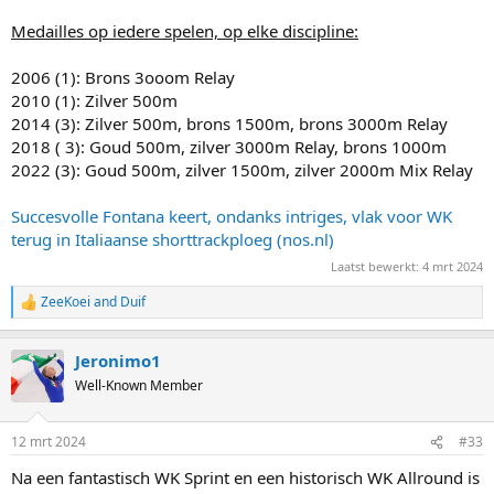
Medailles op iedere spelen, op elke discipline:
2006 (1): Brons 3ooom Relay
2010 (1): Zilver 500m
2014 (3): Zilver 500m, brons 1500m, brons 3000m Relay
2018 ( 3): Goud 500m, zilver 3000m Relay, brons 1000m
2022 (3): Goud 500m, zilver 1500m, zilver 2000m Mix Relay
Succesvolle Fontana keert, ondanks intriges, vlak voor WK
terug in Italiaanse shorttrackploeg (nos.nl)
Laatst bewerkt:
4 mrt 2024
ZeeKoei
and
Duif
R
e
a
Jeronimo1
c
t
Well-Known Member
i
o
n
12 mrt 2024
#33
s
:
Na een fantastisch WK Sprint en een historisch WK Allround is