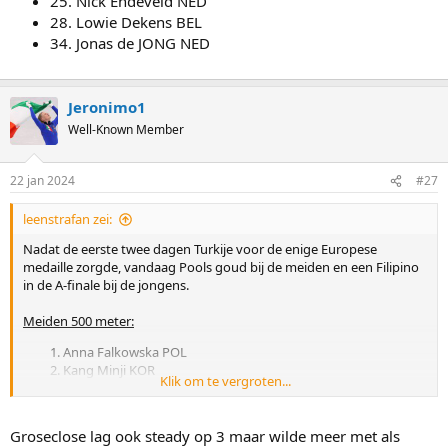
25. Nick Endeveld NED
28. Lowie Dekens BEL
34. Jonas de JONG NED
Jeronimo1
Well-Known Member
22 jan 2024
#27
leenstrafan zei:
Nadat de eerste twee dagen Turkije voor de enige Europese
medaille zorgde, vandaag Pools goud bij de meiden en een Filipino
in de A-finale bij de jongens.
Meiden 500 meter:
Anna Falkowska POL
Kang Minji KOR
Klik om te vergroten...
Chung Jaehee KOR
Kornelia Wozniak POL
Dora Szigeti HUN
Groseclose lag ook steady op 3 maar wilde meer met als