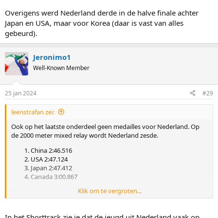
Overigens werd Nederland derde in de halve finale achter
Japan en USA, maar voor Korea (daar is vast van alles
gebeurd).
Jeronimo1
Well-Known Member
25 jan 2024
#29
leenstrafan zei:
Ook op het laatste onderdeel geen medailles voor Nederland. Op
de 2000 meter mixed relay wordt Nederland zesde.
China 2:46.516
USA 2:47.124
Japan 2:47.412
Canada 3:00.867
Klik om te vergroten...
B-finale:
Zuid-Korea 2:45.830
Nederland 2:47.593
In het Shorttrack zie je dat de jeugd uit Nederland vaak op