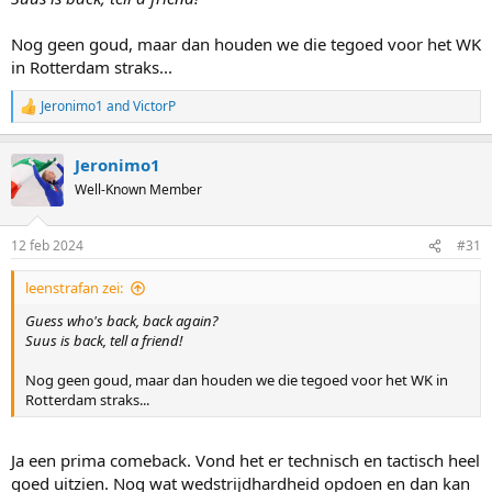
Nog geen goud, maar dan houden we die tegoed voor het WK
in Rotterdam straks...
Jeronimo1
and
VictorP
R
e
a
Jeronimo1
c
t
Well-Known Member
i
o
n
12 feb 2024
#31
s
:
leenstrafan zei:
Guess who's back, back again?
Suus is back, tell a friend!
Nog geen goud, maar dan houden we die tegoed voor het WK in
Rotterdam straks...
Ja een prima comeback. Vond het er technisch en tactisch heel
goed uitzien. Nog wat wedstrijdhardheid opdoen en dan kan