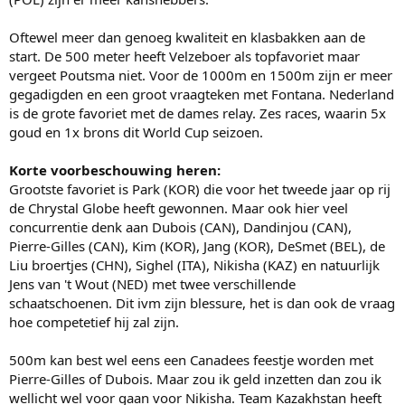
Oftewel meer dan genoeg kwaliteit en klasbakken aan de
start. De 500 meter heeft Velzeboer als topfavoriet maar
vergeet Poutsma niet. Voor de 1000m en 1500m zijn er meer
gegadigden en een groot vraagteken met Fontana. Nederland
is de grote favoriet met de dames relay. Zes races, waarin 5x
goud en 1x brons dit World Cup seizoen.
Korte voorbeschouwing heren:
Grootste favoriet is Park (KOR) die voor het tweede jaar op rij
de Chrystal Globe heeft gewonnen. Maar ook hier veel
concurrentie denk aan Dubois (CAN), Dandinjou (CAN),
Pierre-Gilles (CAN), Kim (KOR), Jang (KOR), DeSmet (BEL), de
Liu broertjes (CHN), Sighel (ITA), Nikisha (KAZ) en natuurlijk
Jens van 't Wout (NED) met twee verschillende
schaatschoenen. Dit ivm zijn blessure, het is dan ook de vraag
hoe competetief hij zal zijn.
500m kan best wel eens een Canadees feestje worden met
Pierre-Gilles of Dubois. Maar zou ik geld inzetten dan zou ik
wellicht wel voor gaan voor Nikisha. Team Kazakhstan heeft