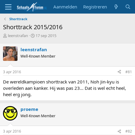
Aanmelden
Registreren
Shorttrack
Shorttrack 2015/2016
T
S
leenstrafan
17 sep 2015
o
t
p
a
leenstrafan
i
r
Well-Known Member
c
t
s
d
t
a
3 apr 2016
#81
a
t
r
u
De wereldkampioen shorttrack van 2011, Noh Jin-kyu is
t
m
overleden aan kanker. Hij was pas 23... Dat is wel echt heel,
e
heel erg jong.
r
proeme
Well-Known Member
3 apr 2016
#82