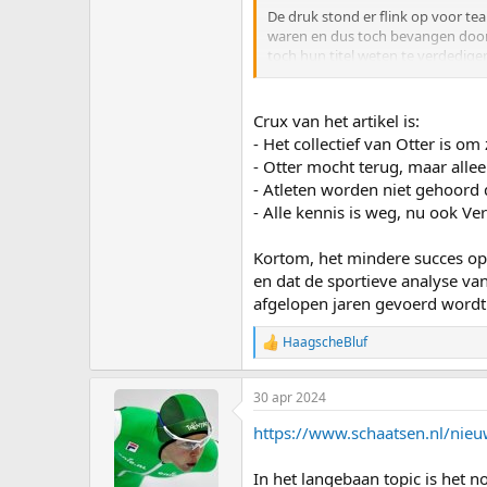
De druk stond er flink op voor te
waren en dus toch bevangen door
toch hun titel weten te verdedigen.
Allereest is het goed om te beseff
Oftewel je heb de toppers wat ver
Crux van het artikel is:
startplekken hebt). Een mooi voo
- Het collectief van Otter is o
Mensen komen terug van een sabbat
- Otter mocht terug, maar alle
de eerste rit Santos, Desmet, Fontan
- Atleten worden niet gehoord d
- Alle kennis is weg, nu ook Ver
@HaagscheBluf
ik kan dat artikel 
Maar Nederland heeft vier individ
overige rijders kunnen op een goe
Kortom, het mindere succes op 
en dat de sportieve analyse va
Een cruciaal moment dit weekend
afgelopen jaren gevoerd wordt
minimale verschilen maar daardoor 
gaat worden om 1 en 2 te worden
HaagscheBluf
R
e
Een ander cruciaal moment was de 
a
afgefloten omdat er meerdere rijds
30 apr 2024
c
bestudering van de beelden beslo
t
https://www.schaatsen.nl/nieuw
i
Desmet is een fantastische rijdste
o
Santos eruit gebeukt. Ook op de 
n
In het langebaan topic is het n
simpel, net als bij bijvoorbeeld voe