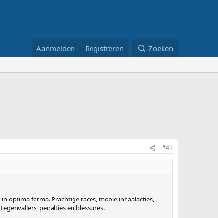
Aanmelden
Registreren
Zoeken
#41
in optima forma. Prachtige races, mooie inhaalacties,
egenvallers, penalties en blessures.