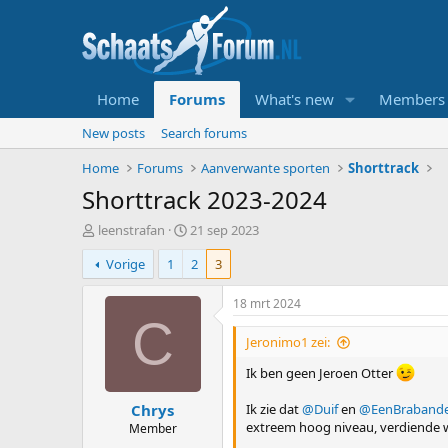
Home
Forums
What's new
Members
New posts
Search forums
Home
Forums
Aanverwante sporten
Shorttrack
Shorttrack 2023-2024
T
S
leenstrafan
21 sep 2023
o
t
Vorige
1
2
3
p
a
i
r
c
t
18 mrt 2024
s
d
C
t
a
Jeronimo1 zei:
a
t
r
u
Ik ben geen Jeroen Otter
t
m
Chrys
e
Ik zie dat
@Duif
en
@EenBraband
r
extreem hoog niveau, verdiende wi
Member