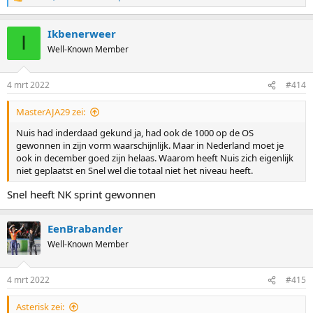
R
e
a
Ikbenerweer
c
I
t
Well-Known Member
i
o
n
4 mrt 2022
#414
s
:
MasterAJA29 zei:
Nuis had inderdaad gekund ja, had ook de 1000 op de OS
gewonnen in zijn vorm waarschijnlijk. Maar in Nederland moet je
ook in december goed zijn helaas. Waarom heeft Nuis zich eigenlijk
niet geplaatst en Snel wel die totaal niet het niveau heeft.
Snel heeft NK sprint gewonnen
EenBrabander
Well-Known Member
4 mrt 2022
#415
Asterisk zei: