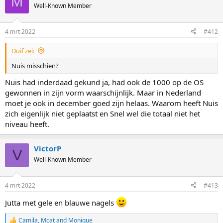
M
t
Well-Known Member
i
o
n
4 mrt 2022
#412
s
:
Duif zei:
Nuis misschien?
Nuis had inderdaad gekund ja, had ook de 1000 op de OS
gewonnen in zijn vorm waarschijnlijk. Maar in Nederland
moet je ook in december goed zijn helaas. Waarom heeft Nuis
zich eigenlijk niet geplaatst en Snel wel die totaal niet het
niveau heeft.
VictorP
V
Well-Known Member
4 mrt 2022
#413
Jutta met gele en blauwe nagels
Camila
,
Mcat
and
Monique