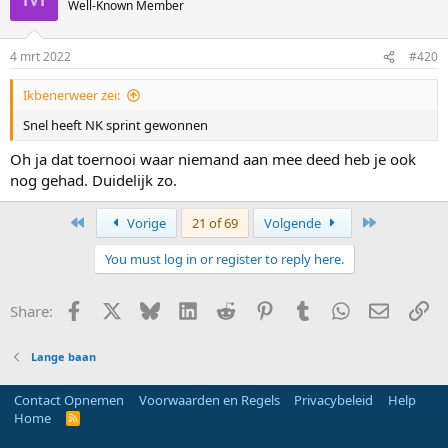
Well-Known Member
i
o
n
4 mrt 2022
#420
s
:
Ikbenerweer zei:
Snel heeft NK sprint gewonnen
Oh ja dat toernooi waar niemand aan mee deed heb je ook
nog gehad. Duidelijk zo.
First
Last
Vorige
21 of 69
Volgende
You must log in or register to reply here.
Facebook
X
Bluesky
LinkedIn
Reddit
Pinterest
Tumblr
WhatsApp
E-mail
Li
Share:
Lange baan
Contact Opnemen
Voorwaarden en Regels
Privacybeleid
Help
Home
R
S
S