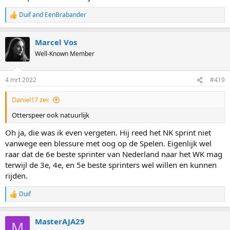
Duif
and
EenBrabander
R
e
a
Marcel Vos
c
t
Well-Known Member
i
o
n
4 mrt 2022
#419
s
:
Daniel17 zei:
Otterspeer ook natuurlijk
Oh ja, die was ik even vergeten. Hij reed het NK sprint niet
vanwege een blessure met oog op de Spelen. Eigenlijk wel
raar dat de 6e beste sprinter van Nederland naar het WK mag
terwijl de 3e, 4e, en 5e beste sprinters wel willen en kunnen
rijden.
Duif
R
e
a
MasterAJA29
c
M
t