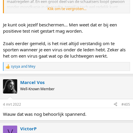
maatregelen af. En een groot deel van de schaatsers loopt gewoon
zonder mondkapje in de rondte, terwijl je toch wel redelijk kunt
Klik om te vergroten...
spreken van een uitbraak onder de schaatsers. Zie dan maar eens
onbesmet te blijven.
Je kunt ook jezelf beschermen... Men weet dat er bij een
positieve test niet gestart mag worden.
Zoals eerder gemeld, is het niet altijd verstandig om te
sporten wanneer je een virus onder de leden hebt. Zeker als
het om een virus gaat wat op de luchtwegen werkt.
sysya
and
Mey
R
e
a
Marcel Vos
c
t
Well-Known Member
i
o
n
4 mrt 2022
#405
s
:
Wauw dat was nog behoorlijk spannend.
VictorP
V