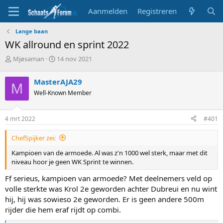
Aanmelden
Registreren
Lange baan
WK allround en sprint 2022
T
S
Mjøsaman
14 nov 2021
o
t
p
a
MasterAJA29
M
i
r
Well-Known Member
c
t
s
d
t
a
4 mrt 2022
#401
a
t
r
u
ChefSpijker zei:
t
m
e
Kampioen van de armoede. Al was z'n 1000 wel sterk, maar met dit
r
niveau hoor je geen WK Sprint te winnen.
Ff serieus, kampioen van armoede? Met deelnemers veld op
volle sterkte was Krol 2e geworden achter Dubreui en nu wint
hij, hij was sowieso 2e geworden. Er is geen andere 500m
rijder die hem eraf rijdt op combi.