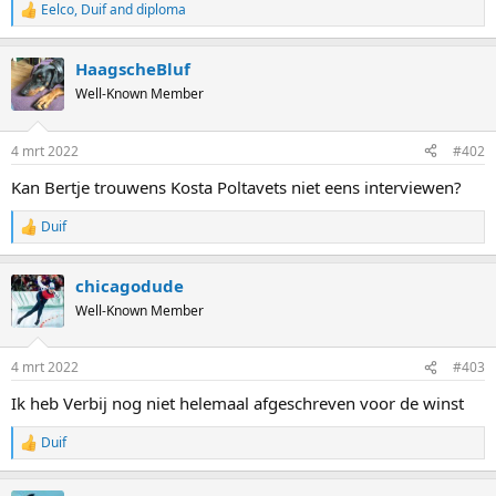
Eelco
,
Duif
and
diploma
R
e
a
HaagscheBluf
c
t
Well-Known Member
i
o
n
4 mrt 2022
#402
s
:
Kan Bertje trouwens Kosta Poltavets niet eens interviewen?
Duif
R
e
a
chicagodude
c
t
Well-Known Member
i
o
n
4 mrt 2022
#403
s
:
Ik heb Verbij nog niet helemaal afgeschreven voor de winst
Duif
R
e
a