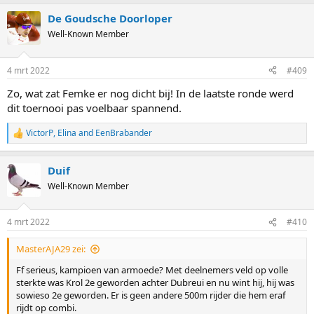
De Goudsche Doorloper
Well-Known Member
4 mrt 2022
#409
Zo, wat zat Femke er nog dicht bij! In de laatste ronde werd
dit toernooi pas voelbaar spannend.
VictorP
,
Elina
and
EenBrabander
R
e
a
Duif
c
t
Well-Known Member
i
o
n
4 mrt 2022
#410
s
:
MasterAJA29 zei:
Ff serieus, kampioen van armoede? Met deelnemers veld op volle
sterkte was Krol 2e geworden achter Dubreui en nu wint hij, hij was
sowieso 2e geworden. Er is geen andere 500m rijder die hem eraf
rijdt op combi.