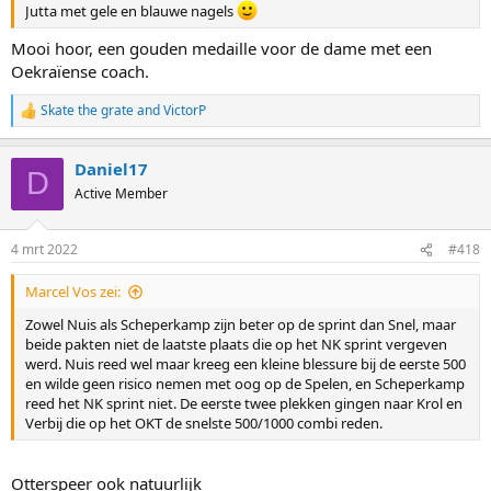
Jutta met gele en blauwe nagels
Mooi hoor, een gouden medaille voor de dame met een
Oekraïense coach.
Skate the grate
and
VictorP
R
e
a
Daniel17
c
D
t
Active Member
i
o
n
4 mrt 2022
#418
s
:
Marcel Vos zei:
Zowel Nuis als Scheperkamp zijn beter op de sprint dan Snel, maar
beide pakten niet de laatste plaats die op het NK sprint vergeven
werd. Nuis reed wel maar kreeg een kleine blessure bij de eerste 500
en wilde geen risico nemen met oog op de Spelen, en Scheperkamp
reed het NK sprint niet. De eerste twee plekken gingen naar Krol en
Verbij die op het OKT de snelste 500/1000 combi reden.
Otterspeer ook natuurlijk