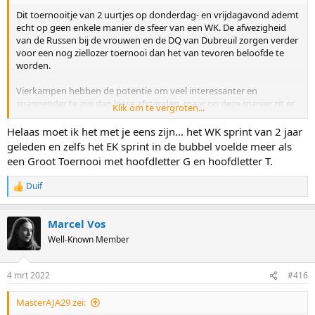
Dit toernooitje van 2 uurtjes op donderdag- en vrijdagavond ademt
echt op geen enkele manier de sfeer van een WK. De afwezigheid
van de Russen bij de vrouwen en de DQ van Dubreuil zorgen verder
voor een nog ziellozer toernooi dan het van tevoren beloofde te
worden.
Vierkampen hebben de potentie om veel interessanter en
spannender te zijn dan losse afstanden, maar op deze manier zit er
Klik om te vergroten...
er weinig muziek meer in.
Helaas moet ik het met je eens zijn... het WK sprint van 2 jaar
geleden en zelfs het EK sprint in de bubbel voelde meer als
een Groot Toernooi met hoofdletter G en hoofdletter T.
Duif
R
e
a
Marcel Vos
c
t
Well-Known Member
i
o
n
4 mrt 2022
#416
s
:
MasterAJA29 zei: