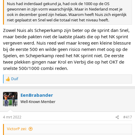
Nuis had inderdaad gekund ja, had ook de 1000 op de OS
gewonnen in zijn vorm waarschijnlijk. Maar in Nederland moet je
ook in december goed zijn helaas. Waarom heeft Nuis zich eigenlijk
niet geplaatst en Snel wel die totaal niet het niveau heeft.
Zowel Nuis als Scheperkamp zijn beter op de sprint dan Snel,
maar beide pakten niet de laatste plaats die op het NK sprint
vergeven werd. Nuis reed wel maar kreeg een kleine blessure
bij de eerste 500 en wilde geen risico nemen met oog op de
Spelen, en Scheperkamp reed het NK sprint niet. De eerste
twee plekken gingen naar Krol en Verbij die op het OKT de
snelste 500/1000 combi reden.
Duif
R
e
a
EenBrabander
c
t
Well-Known Member
i
o
n
4 mrt 2022
#417
s
:
VictorP zei: