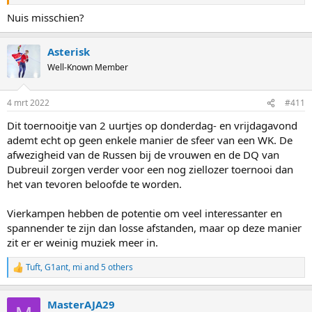
Nuis misschien?
Asterisk
Well-Known Member
4 mrt 2022
#411
Dit toernooitje van 2 uurtjes op donderdag- en vrijdagavond
ademt echt op geen enkele manier de sfeer van een WK. De
afwezigheid van de Russen bij de vrouwen en de DQ van
Dubreuil zorgen verder voor een nog ziellozer toernooi dan
het van tevoren beloofde te worden.
Vierkampen hebben de potentie om veel interessanter en
spannender te zijn dan losse afstanden, maar op deze manier
zit er er weinig muziek meer in.
Tuft
,
G1ant
,
mi
and 5 others
R
e
a
MasterAJA29
c