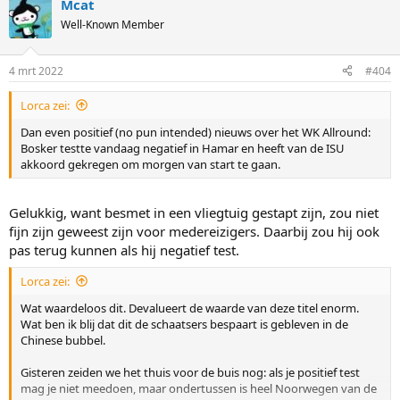
Mcat
c
t
Well-Known Member
i
o
n
4 mrt 2022
#404
s
:
Lorca zei:
Dan even positief (no pun intended) nieuws over het WK Allround:
Bosker testte vandaag negatief in Hamar en heeft van de ISU
akkoord gekregen om morgen van start te gaan.
Gelukkig, want besmet in een vliegtuig gestapt zijn, zou niet
fijn zijn geweest zijn voor medereizigers. Daarbij zou hij ook
pas terug kunnen als hij negatief test.
Lorca zei:
Wat waardeloos dit. Devalueert de waarde van deze titel enorm.
Wat ben ik blij dat dit de schaatsers bespaart is gebleven in de
Chinese bubbel.
Gisteren zeiden we het thuis voor de buis nog: als je positief test
mag je niet meedoen, maar ondertussen is heel Noorwegen van de