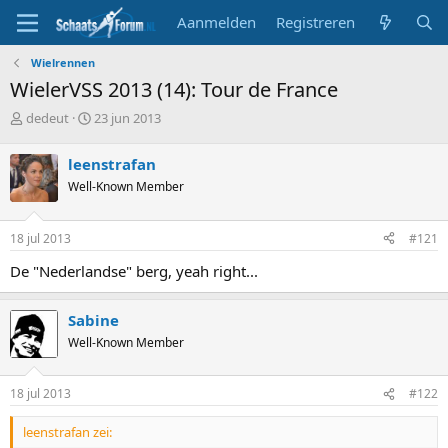
Aanmelden
Registreren
Wielrennen
WielerVSS 2013 (14): Tour de France
T
S
dedeut
23 jun 2013
o
t
p
a
leenstrafan
i
r
Well-Known Member
c
t
s
d
t
a
18 jul 2013
#121
a
t
r
u
De "Nederlandse" berg, yeah right...
t
m
e
r
Sabine
Well-Known Member
18 jul 2013
#122
leenstrafan zei: