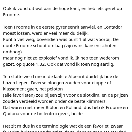
Ook ik vond dit wat aan de hoge kant, en heb iets gezet op
Froome.
Toen Froome in de eerste pyreneenrit aanviel, en Contador
moest lossen, werd er veel meer duidelijk.
Punt 5 viel weg, bovendien was punt 1 al wat voorbij. De
quote Froome schoot omlaag (zijn winstkansen schoten
omhoog)
maar nog niet zo explosief vond ik. Ik heb toen wederom
gezet, op quote 1.32. Ook dat vond ik toen nog aardig.
Ten slotte werd me in de laatste Alpenrit duidelijk hoe de
hazen liepen. Diverse ploegen zouden voor etappe of
klassement gaan, het peloton
(alle favorieten) zou bijeen zijn voor de slotklim, en de prijzen
zouden verdeeld worden onder de beste klimmers.
Dat waren niet meer Riblon en Rolland. dus heb ik Froome en
Quitana voor de bollentrui gezet, beide.
Het zit m dus in de terminologie wat de een favoriet, zwaar
favoriet, huizenhoog favoriet, de te kloppen man etc etc vind.