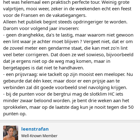
het was helemaal een praktisch perfecte tour. Weinig grote
valprtijen, mooi weer, zeker in de weekenden echt een feest
voor de Fransen en de vakatiegangers.
Alleen het publiek begint steeds opdringeriger te worden.
Darom voor volgend jaar invoeren:
- geen dranghekke, da's te lastig, maar waarom niet gewoon
een lint waar je achter moet blijven ? Vergeet niet, dat er om
de zoveel meter een gendarme staat, die kan met zo'n lint
veel beter corrigeren. Dat doen ze wel sowieso, bijvoorbeeld
dat je ergens niet op de weg mag komen, maar in
bergetappes is dat niet te handhaven.
- een prijsvraag: wie tackelt op zijn mooist een meeloper. Nu
gebeurde dat één keer, maar door er een prijsje aan te
verbinden zal dit goede voorbeeld snel navolging krijgen.
- bij de punten voor de bergtrui mag de slotklim HC iets
minder zwaar beloond worden. je bent drie weken aan het
sprokkelen, maar op de laatste dag kun je nooit tegen die 50
punten op.
leenstrafan
Well-Known Member