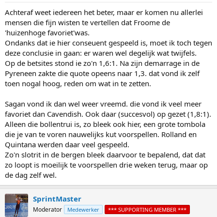
Achteraf weet iedereen het beter, maar er komen nu allerlei
mensen die fijn wisten te vertellen dat Froome de
'huizenhoge favoriet'was.
Ondanks dat ie hier conseuent gespeeld is, moet ik toch tegen
deze conclusie in gaan: er waren wel degelijk wat twijfels.
Op de betsites stond ie zo'n 1,6:1. Na zijn demarrage in de
Pyreneen zakte die quote opeens naar 1,3. dat vond ik zelf
toen nogal hoog, reden om wat in te zetten.
Sagan vond ik dan wel weer vreemd. die vond ik veel meer
favoriet dan Cavendish. Ook daar (succesvol) op gezet (1,8:1).
Alleen die bollentrui is, zo bleek ook hier, een grote tombola
die je van te voren nauwelijks kut voorspellen. Rolland en
Quintana werden daar veel gespeeld.
Zo'n slotrit in de bergen bleek daarvoor te bepalend, dat dat
zo loopt is moeilijk te voorspellen drie weken terug, maar op
de dag zelf wel.
SprintMaster
Moderator
Medewerker
*** SUPPORTING MEMBER ***