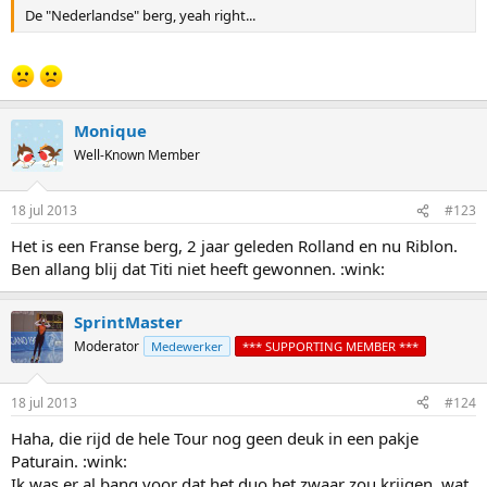
De "Nederlandse" berg, yeah right...
Monique
Well-Known Member
18 jul 2013
#123
Het is een Franse berg, 2 jaar geleden Rolland en nu Riblon.
Ben allang blij dat Titi niet heeft gewonnen. :wink:
SprintMaster
Moderator
Medewerker
*** SUPPORTING MEMBER ***
18 jul 2013
#124
Haha, die rijd de hele Tour nog geen deuk in een pakje
Paturain. :wink:
Ik was er al bang voor dat het duo het zwaar zou krijgen, wat