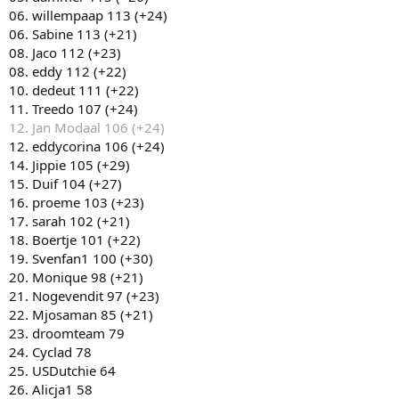
06. willempaap 113 (+24)
06. Sabine 113 (+21)
08. Jaco 112 (+23)
08. eddy 112 (+22)
10. dedeut 111 (+22)
11. Treedo 107 (+24)
12. Jan Modaal 106 (+24)
12. eddycorina 106 (+24)
14. Jippie 105 (+29)
15. Duif 104 (+27)
16. proeme 103 (+23)
17. sarah 102 (+21)
18. Boertje 101 (+22)
19. Svenfan1 100 (+30)
20. Monique 98 (+21)
21. Nogevendit 97 (+23)
22. Mjosaman 85 (+21)
23. droomteam 79
24. Cyclad 78
25. USDutchie 64
26. Alicja1 58