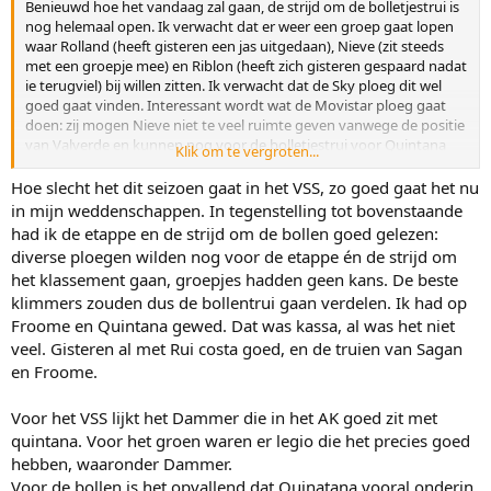
Benieuwd hoe het vandaag zal gaan, de strijd om de bolletjestrui is
nog helemaal open. Ik verwacht dat er weer een groep gaat lopen
waar Rolland (heeft gisteren een jas uitgedaan), Nieve (zit steeds
met een groepje mee) en Riblon (heeft zich gisteren gespaard nadat
ie terugviel) bij willen zitten. Ik verwacht dat de Sky ploeg dit wel
goed gaat vinden. Interessant wordt wat de Movistar ploeg gaat
doen: zij mogen Nieve niet te veel ruimte geven vanwege de positie
van Valverde en kunnen nog voor de bolletjestrui voor Quintana
Klik om te vergroten...
gaan maar dan moet alles bij elkaar blijven. En Quintana kan nog
een aanval doen op de positie van Contador. Waarschijnlijk zullen ze
Hoe slecht het dit seizoen gaat in het VSS, zo goed gaat het nu
dat laatste belangrijker vinden. Ook Rodriguez zal alles opsparen
in mijn weddenschappen. In tegenstelling tot bovenstaande
voor een laatste aanval op het podium. Daarom denk ik dat de kans
had ik de etappe en de strijd om de bollen goed gelezen:
vrij groot is dat een groepje weg kan blijven tot het einde. En dan
diverse ploegen wilden nog voor de etappe én de strijd om
voorspel ik Riblon voor de bolletjestrui.
het klassement gaan, groepjes hadden geen kans. De beste
klimmers zouden dus de bollentrui gaan verdelen. Ik had op
Froome en Quintana gewed. Dat was kassa, al was het niet
veel. Gisteren al met Rui costa goed, en de truien van Sagan
en Froome.
Voor het VSS lijkt het Dammer die in het AK goed zit met
quintana. Voor het groen waren er legio die het precies goed
hebben, waaronder Dammer.
Voor de bollen is het opvallend dat Quinatana vooral onderin