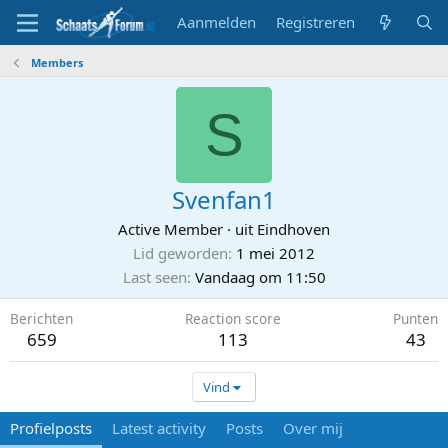
Aanmelden
Registreren
Members
S
Svenfan1
Active Member
·
uit
Eindhoven
Lid geworden
1 mei 2012
Last seen
Vandaag om 11:50
Berichten
Reaction score
Punten
659
113
43
Vind
Profielposts
Latest activity
Posts
Over mij