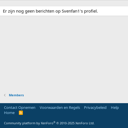
Er zijn nog geen berichten op Svenfan1's profiel.
Members
Contact Opnemen
Voorwaarden en Regels
Privacybeleid
Help
Home
R
S
S
®
Community platform by XenForo
© 2010-2025 XenForo Ltd.