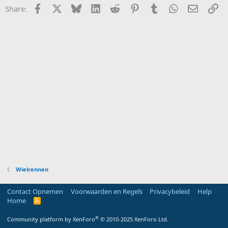
Facebook
X
Bluesky
LinkedIn
Reddit
Pinterest
Tumblr
WhatsApp
E-mail
Li
Share:
Wielrennen
Contact Opnemen
Voorwaarden en Regels
Privacybeleid
Help
Home
R
S
S
®
Community platform by XenForo
© 2010-2025 XenForo Ltd.