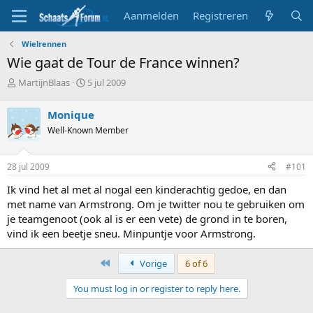
Aanmelden
Registreren
Wielrennen
Wie gaat de Tour de France winnen?
T
S
MartijnBlaas
5 jul 2009
o
t
p
a
Monique
i
r
Well-Known Member
c
t
s
d
t
a
28 jul 2009
#101
a
t
r
u
Ik vind het al met al nogal een kinderachtig gedoe, en dan
t
m
met name van Armstrong. Om je twitter nou te gebruiken om
e
je teamgenoot (ook al is er een vete) de grond in te boren,
r
vind ik een beetje sneu. Minpuntje voor Armstrong.
First
Vorige
6 of 6
You must log in or register to reply here.