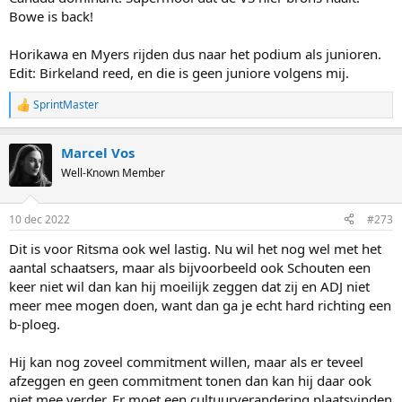
Bowe is back!
Horikawa en Myers rijden dus naar het podium als junioren.
Edit: Birkeland reed, en die is geen juniore volgens mij.
SprintMaster
R
e
a
Marcel Vos
c
t
Well-Known Member
i
o
n
10 dec 2022
#273
s
:
Dit is voor Ritsma ook wel lastig. Nu wil het nog wel met het
aantal schaatsers, maar als bijvoorbeeld ook Schouten een
keer niet wil dan kan hij moeilijk zeggen dat zij en ADJ niet
meer mee mogen doen, want dan ga je echt hard richting een
b-ploeg.
Hij kan nog zoveel commitment willen, maar als er teveel
afzeggen en geen commitment tonen dan kan hij daar ook
niet mee verder. Er moet een cultuurverandering plaatsvinden