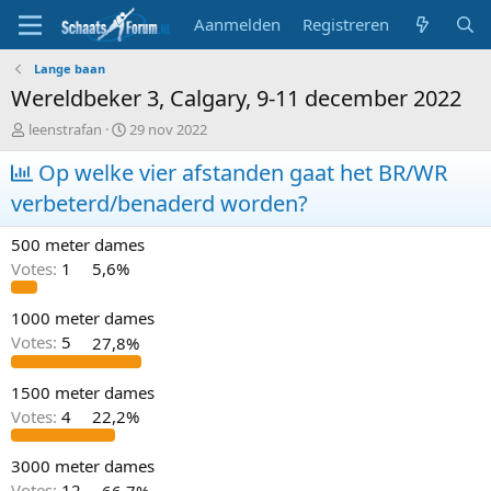
Aanmelden
Registreren
Lange baan
Wereldbeker 3, Calgary, 9-11 december 2022
T
S
leenstrafan
29 nov 2022
o
t
p
Op welke vier afstanden gaat het BR/WR
a
i
r
verbeterd/benaderd worden?
c
t
s
d
500 meter dames
t
a
a
t
Votes:
1
5,6%
r
u
t
m
1000 meter dames
e
Votes:
5
27,8%
r
1500 meter dames
Votes:
4
22,2%
3000 meter dames
Votes:
12
66,7%