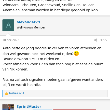
Winnaars: Schouten, Groenewoud, Snellink en Hollaar.
Anema en Jansman worden in het diepe gegooid op kop.
alexander79
A
Well-Known Member
10 dec 2022
#277
Antoinette de Jong doodleuk ver van te voren afmelden en
dan wel gewoon heel het weekend rijden?
Beune gewoon 1.500 m rijden en...
Roest afmelden voor TP en dan toch nog niet eens de buurt
van NR komen.
Ritsma zal toch signalen moeten gaan afgeven want anders
blijft en wordt het niks.
tostiees-31
R
e
a
SprintMaster
c