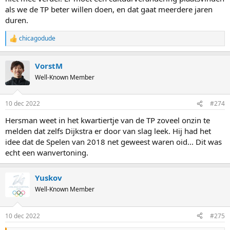
als we de TP beter willen doen, en dat gaat meerdere jaren
duren.
chicagodude
R
e
a
VorstM
c
t
Well-Known Member
i
o
n
10 dec 2022
#274
s
:
Hersman weet in het kwartiertje van de TP zoveel onzin te
melden dat zelfs Dijkstra er door van slag leek. Hij had het
idee dat de Spelen van 2018 net geweest waren oid... Dit was
echt een wanvertoning.
Yuskov
Well-Known Member
10 dec 2022
#275