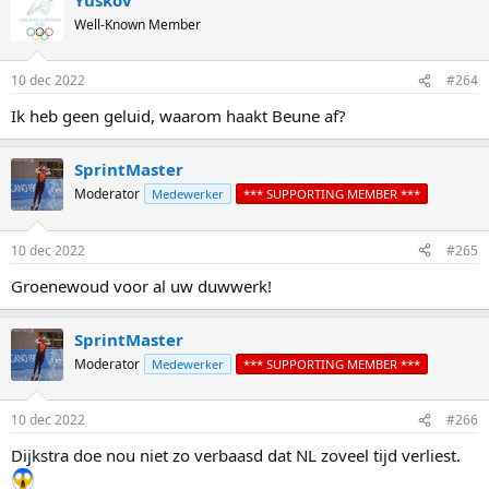
c
t
Well-Known Member
i
o
n
10 dec 2022
#264
s
:
Ik heb geen geluid, waarom haakt Beune af?
SprintMaster
Moderator
Medewerker
*** SUPPORTING MEMBER ***
10 dec 2022
#265
Groenewoud voor al uw duwwerk!
SprintMaster
Moderator
Medewerker
*** SUPPORTING MEMBER ***
10 dec 2022
#266
Dijkstra doe nou niet zo verbaasd dat NL zoveel tijd verliest.