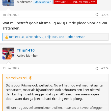
t
Moderator
Medewerker
*** SUPPORTING MEMBER ***
i
o
n
10 dec 2022
#278
s
:
Wat mij betreft gooit Ritsma iig ARDJ uit de ploeg voor de WK
afstanden.
tostiees-31
,
alexander79
,
Thijs1410
and 1 other person
R
e
a
Thijs1410
c
t
Active Member
i
o
n
11 dec 2022
#279
s
:
Marcel Vos zei:
Dit is voor Ritsma ook wel lastig. Nu wil het nog wel met het aantal
schaatsers, maar als bijvoorbeeld ook Schouten een keer niet wil
dan kan hij moeilijk zeggen dat zij en ADJ niet meer mee mogen
doen, want dan ga je echt hard richting een b-ploeg.
Hij kan nog zoveel commitment willen, maar als er teveel afzeggen