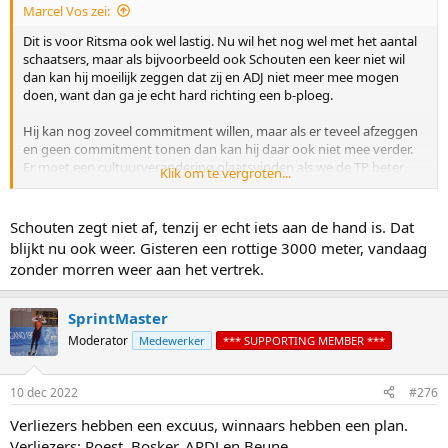
Marcel Vos zei:
Dit is voor Ritsma ook wel lastig. Nu wil het nog wel met het aantal
schaatsers, maar als bijvoorbeeld ook Schouten een keer niet wil
dan kan hij moeilijk zeggen dat zij en ADJ niet meer mee mogen
doen, want dan ga je echt hard richting een b-ploeg.
Hij kan nog zoveel commitment willen, maar als er teveel afzeggen
en geen commitment tonen dan kan hij daar ook niet mee verder.
Er moet een cultuurverandering plaatsvinden als we de TP beter
Klik om te vergroten...
willen doen, en dat gaat meerdere jaren duren.
Schouten zegt niet af, tenzij er echt iets aan de hand is. Dat
blijkt nu ook weer. Gisteren een rottige 3000 meter, vandaag
zonder morren weer aan het vertrek.
SprintMaster
Moderator
Medewerker
*** SUPPORTING MEMBER ***
10 dec 2022
#276
Verliezers hebben een excuus, winnaars hebben een plan.
Verliezers: Roest, Bosker, ARDJ en Beune.