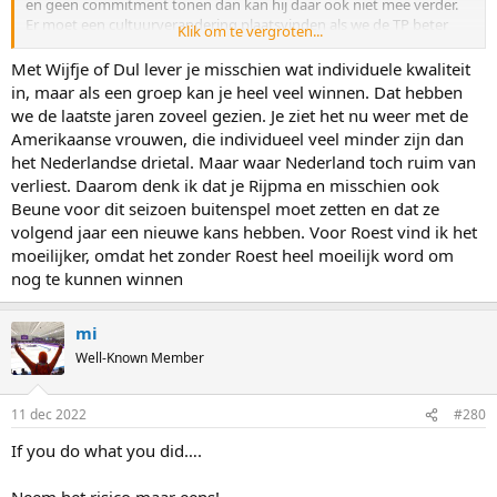
en geen commitment tonen dan kan hij daar ook niet mee verder.
Er moet een cultuurverandering plaatsvinden als we de TP beter
Klik om te vergroten...
willen doen, en dat gaat meerdere jaren duren.
Met Wijfje of Dul lever je misschien wat individuele kwaliteit
in, maar als een groep kan je heel veel winnen. Dat hebben
we de laatste jaren zoveel gezien. Je ziet het nu weer met de
Amerikaanse vrouwen, die individueel veel minder zijn dan
het Nederlandse drietal. Maar waar Nederland toch ruim van
verliest. Daarom denk ik dat je Rijpma en misschien ook
Beune voor dit seizoen buitenspel moet zetten en dat ze
volgend jaar een nieuwe kans hebben. Voor Roest vind ik het
moeilijker, omdat het zonder Roest heel moeilijk word om
nog te kunnen winnen
mi
Well-Known Member
11 dec 2022
#280
If you do what you did….