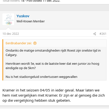
Total voters
18
Poll closed
11 dec 2022
.
Yuskov
Well-Known Member
10 dec 2022
#261
EenBrabander zei:
Ondanks de matige omstandigheden rijdt Roest zijn snelste tijd in
Calgary.
Henriksen wordt 5e, wat is de laatste keer dat een junior zo hoog
eindigde op de 5km?
Nu is het stadiongeluid ondertussen weggevallen
Kramer in het seizoen 04/05 in ieder geval. Maar laten we
hem niet vergelijken met Kramer. Er zijn er al genoeg die zich
op die vergelijking hebben stuk gebeten.