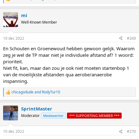
R
e
a
mi
c
t
Well-Known Member
i
o
n
10 dec 2022
#269
s
:
En Schouten en Groenewoud hebben gewoon gelijk. Waarom
zeg je wel de TP maar niet je individuele afstand af? 1 woord:
prioriteit.
Niet fit, kan, maar dan zou je ook niet moeten startenbop 1
van de moeilijkste afstanden qua aerobe/anaerobe
inspanning.
chicagodude
and
RodyTur10
R
e
a
SprintMaster
c
t
Moderator
Medewerker
*** SUPPORTING MEMBER ***
i
o
n
10 dec 2022
#270
s
: