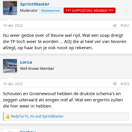
SprintMaster
Moderator
Medewerker
*** SUPPORTING MEMBER ***
10 dec 2022
#262
Nu weer gedoe over of Beune wel rijd. Wat een soap dreigt
die TP toch weer te worden ... ADJ die al heel ver van tevoren
afzegt, op haar kun je ook nooit op rekenen.
Lorca
Well-Known Member
10 dec 2022
#263
Schouten en Groenewoud hebben de drukste schema's en
zeggen uiteraard als enigen
niet
af. Wat een ergernis zullen
die hier weer in hebben.
RodyTur10
,
mi
and
SprintMaster
R
e
a
Yuskov