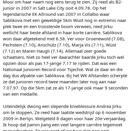
Mooi om haar naam nog eens terug te zien. Zij reed als B2-
junior in 2007 in Salt Lake City ooit 4.09.78. Op het
legendarische EK Allround van 2007 in Collalbo waar
Sablikova met een geweldige 5km Wüst nog in extremis naar
plek twee en een troostende boom verwees, reed Jirku
wellicht haar beste afstand in haar korte carrière. Sablikova
won daar afgetekend met 6.58. Ver voor Groenewold (7.08),
Pechstein (7.10), Anschütz (7.10), Marja Vis (7.11), Wüst
(7.12) en Maren Haugli (7.14). Allemaal zeer goede
schaatsers. Niet zo heel ver daarachter baarde Jirku toch wel
opzien door als pas 17-jarige 7.17 te rijden. Dat was een
Nationaal Junioren Record voor Tsjechië. Wat ze daar en die
dag dus afpakte van Sablikova. Bij het WK Afstanden scherpte
ze dat junioren record twee maanden later nog aan naar
7.07.97. Op die 5km zat ze als 17-jarige ook maar 9 seconden
van een medaille.
Uiteindelijk dwong een slepende knieblessure Andrea Jirku
om te stoppen. Ze reed haar laatste wedstrijd op 6 november
2009 in Berlijn. Welgeteld 8 dagen voor haar 20e verjaardag.
Ik hoop dat Jiamin Jiang een veel langere carrière tegemoet
mag schaatsen. En wie weet of we haar dan nog ooit