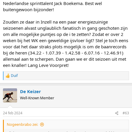
Nederlandse sprinttalent Jack Boekema. Best wel
buitengewoon bijzonder!
Zouden ze daar in Inzell na een paar energiezuinige
seizoenen alvast unglaublich fanatisch in gang geschoten zijn
om alle mogelijke puntjes op de i te zetten? Zodat er over 2
weken bij het WK een geweldige ijsvloer ligt? Stel je toch eens
voor dat het daar straks plots mogelijk is om de baanrecords
bij de heren (34.22 - 1.07.39 - 1.42.58 - 6.07.16 - 12.46.91)
allemaal aan te scherpen. Dan gaan we er dit seizoen uit met
een knaller! Lang Leve Voorpret!
Duif
R
e
a
De Keizer
c
t
Well-Known Member
i
o
n
24 feb 2024
#63
s
:
Nogeenbrabo zei: