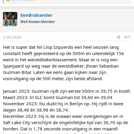
R
e
a
EenBrabander
c
t
Well-Known Member
i
o
n
2 mrt 2024
#77
s
:
Het is super dat Nil Llop Izquierdo een heel seizoen lang
constant heeft gepresteerd op de 500m en uiteindelijk 15e
werd in het wereldbekerklassement. Maar er is nog een
Spanjaard op weg naar de wereldbeker: Jhoan Sebastian
Guzman Bitar. Laten we eens gaan kijken naar zijn
vooruitgang op de 500 meter, zijn beste afstand.
Januari 2023: Guzman rijdt zijn eerste 500m in 39,75 in Inzell.
Maart 2023: In SLC komt Guzman tot 39,60 en 39,04
November 2023: Nu duikt hij in Berlijn op. Hij rijdt in twee
dagen 38,48 én 38,98 én 38,74.
December 2023: Hij is de oceaan weer overgevlogen en in
Salt Lake City verschijnt de ongelofelijke tijd van 36,70 op de
borden. Dat is 1,78 seconde vooruitgang in een maand!