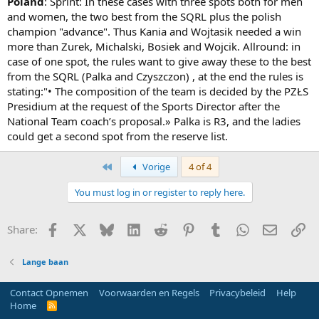
Poland
: Sprint: In these cases with three spots both for men
and women, the two best from the SQRL plus the polish
champion "advance". Thus Kania and Wojtasik needed a win
more than Zurek, Michalski, Bosiek and Wojcik. Allround: in
case of one spot, the rules want to give away these to the best
from the SQRL (Palka and Czyszczon) , at the end the rules is
stating:"• The composition of the team is decided by the PZŁS
Presidium at the request of the Sports Director after the
National Team coach’s proposal.» Palka is R3, and the ladies
could get a second spot from the reserve list.
First
Vorige
4 of 4
You must log in or register to reply here.
Facebook
X
Bluesky
LinkedIn
Reddit
Pinterest
Tumblr
WhatsApp
E-mail
Li
Share:
Lange baan
Contact Opnemen
Voorwaarden en Regels
Privacybeleid
Help
Home
R
S