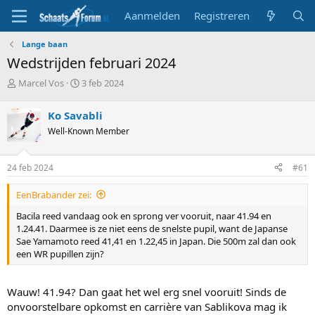
Aanmelden
Registreren
Lange baan
Wedstrijden februari 2024
T
S
Marcel Vos
3 feb 2024
o
t
p
a
Ko Savabli
i
r
Well-Known Member
c
t
s
d
t
a
24 feb 2024
#61
a
t
r
u
EenBrabander zei:
t
m
e
Bacila reed vandaag ook en sprong ver vooruit, naar 41.94 en
r
1.24.41. Daarmee is ze niet eens de snelste pupil, want de Japanse
Sae Yamamoto reed 41,41 en 1.22,45 in Japan. Die 500m zal dan ook
een WR pupillen zijn?
Wauw! 41.94? Dan gaat het wel erg snel vooruit! Sinds de
onvoorstelbare opkomst en carrière van Sablikova mag ik