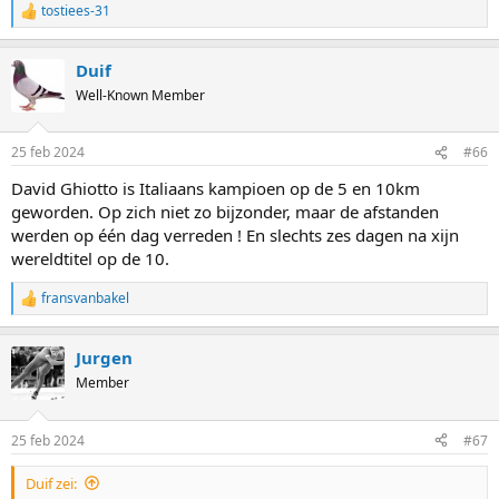
tostiees-31
R
e
a
Duif
c
t
Well-Known Member
i
o
n
25 feb 2024
#66
s
:
David Ghiotto is Italiaans kampioen op de 5 en 10km
geworden. Op zich niet zo bijzonder, maar de afstanden
werden op één dag verreden ! En slechts zes dagen na xijn
wereldtitel op de 10.
fransvanbakel
R
e
a
Jurgen
c
t
Member
i
o
n
25 feb 2024
#67
s
:
Duif zei: