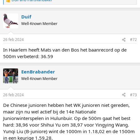
R
e
a
Duif
c
t
Well-Known Member
i
o
n
26 feb 2024
#72
s
:
In Haarlem heeft Mats van den Bos het baanrecord op de
500m verbeterd: 36.59
EenBrabander
Well-Known Member
26 feb 2024
#73
De Chinese junioren hebben het WK junioren niet gereden,
maar zijn nu wel actief bij de 14e Nationale
Juniorwinterspelen in Hulunbuir. Op de 500m gaat het best
hard: 38,96 voor Shihui Yu om 38,97 voor Yingying Wang.
Yunqi Liu (B-juniore) wint de 1000m in 1.18,02 en de 1500m
in een keurige 1.59,28.