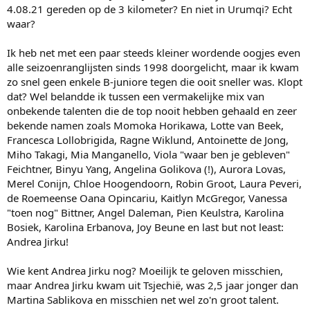
4.08.21 gereden op de 3 kilometer? En niet in Urumqi? Echt
waar?
Ik heb net met een paar steeds kleiner wordende oogjes even
alle seizoenranglijsten sinds 1998 doorgelicht, maar ik kwam
zo snel geen enkele B-juniore tegen die ooit sneller was. Klopt
dat? Wel belandde ik tussen een vermakelijke mix van
onbekende talenten die de top nooit hebben gehaald en zeer
bekende namen zoals Momoka Horikawa, Lotte van Beek,
Francesca Lollobrigida, Ragne Wiklund, Antoinette de Jong,
Miho Takagi, Mia Manganello, Viola "waar ben je gebleven"
Feichtner, Binyu Yang, Angelina Golikova (!), Aurora Lovas,
Merel Conijn, Chloe Hoogendoorn, Robin Groot, Laura Peveri,
de Roemeense Oana Opincariu, Kaitlyn McGregor, Vanessa
"toen nog" Bittner, Angel Daleman, Pien Keulstra, Karolina
Bosiek, Karolina Erbanova, Joy Beune en last but not least:
Andrea Jirku!
Wie kent Andrea Jirku nog? Moeilijk te geloven misschien,
maar Andrea Jirku kwam uit Tsjechië, was 2,5 jaar jonger dan
Martina Sablikova en misschien net wel zo'n groot talent.