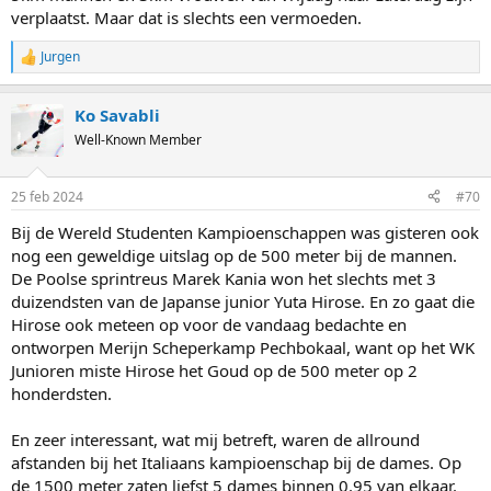
verplaatst. Maar dat is slechts een vermoeden.
Jurgen
R
e
a
Ko Savabli
c
t
Well-Known Member
i
o
n
25 feb 2024
#70
s
:
Bij de Wereld Studenten Kampioenschappen was gisteren ook
nog een geweldige uitslag op de 500 meter bij de mannen.
De Poolse sprintreus Marek Kania won het slechts met 3
duizendsten van de Japanse junior Yuta Hirose. En zo gaat die
Hirose ook meteen op voor de vandaag bedachte en
ontworpen Merijn Scheperkamp Pechbokaal, want op het WK
Junioren miste Hirose het Goud op de 500 meter op 2
honderdsten.
En zeer interessant, wat mij betreft, waren de allround
afstanden bij het Italiaans kampioenschap bij de dames. Op
de 1500 meter zaten liefst 5 dames binnen 0.95 van elkaar.