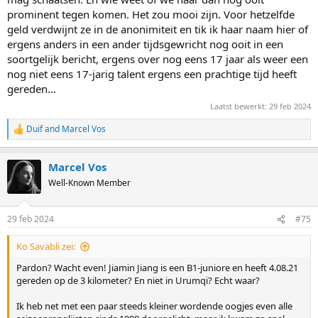
prominent tegen komen. Het zou mooi zijn. Voor hetzelfde
geld verdwijnt ze in de anonimiteit en tik ik haar naam hier of
ergens anders in een ander tijdsgewricht nog ooit in een
soortgelijk bericht, ergens over nog eens 17 jaar als weer een
nog niet eens 17-jarig talent ergens een prachtige tijd heeft
gereden...
Laatst bewerkt:
29 feb 2024
Duif
and
Marcel Vos
R
e
a
Marcel Vos
c
t
Well-Known Member
i
o
n
29 feb 2024
#75
s
:
Ko Savabli zei:
Pardon? Wacht even! Jiamin Jiang is een B1-juniore en heeft 4.08.21
gereden op de 3 kilometer? En niet in Urumqi? Echt waar?
Ik heb net met een paar steeds kleiner wordende oogjes even alle