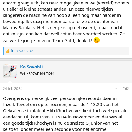
enorm graag uitkijken naar mogelijke nieuwe (wereld)toppers
uit allerlei kleine schaatslanden. En deze nieuwe tijden
slingeren de machine van hoop alleen nog maar harder in
beweging. Ik vraag me nogmaals af of ze de dochter van
Marius Bacila is. Het is nergens op gebaseerd, maar mocht
dat zo zijn, dan kan dat wellicht in haar voordeel werken. Ze
zal wel te jong zijn voor Team Gold, denk ik!
fransvanbakel
R
e
a
Ko Savabli
c
t
Well-Known Member
i
o
n
24 feb 2024
#62
s
:
Overigens opmerkelijk veel persoonlijke records daar in
Inzell. Teveel om op te noemen, maar de 1.13.20 van het
Oekraïense toptalent Hlib Khochyn verdient toch wel speciale
aandacht. Hij komt van 1.15.04 in November en dat was al
een goede tijd! Khochyn is nu de snelste C-junior van het
seizoen, onder meer een seconde voor het enorme