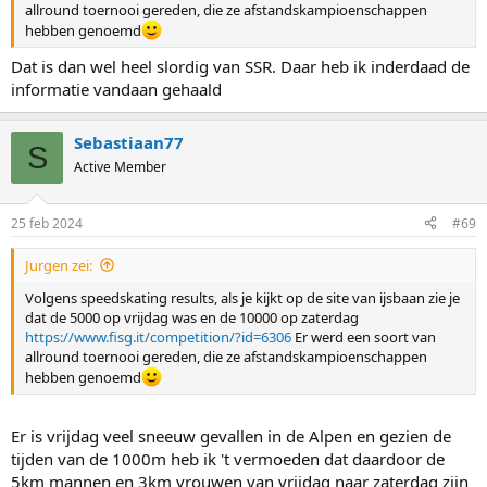
allround toernooi gereden, die ze afstandskampioenschappen
hebben genoemd
Dat is dan wel heel slordig van SSR. Daar heb ik inderdaad de
informatie vandaan gehaald
Sebastiaan77
S
Active Member
25 feb 2024
#69
Jurgen zei:
Volgens speedskating results, als je kijkt op de site van ijsbaan zie je
dat de 5000 op vrijdag was en de 10000 op zaterdag
https://www.fisg.it/competition/?id=6306
Er werd een soort van
allround toernooi gereden, die ze afstandskampioenschappen
hebben genoemd
Er is vrijdag veel sneeuw gevallen in de Alpen en gezien de
tijden van de 1000m heb ik 't vermoeden dat daardoor de
5km mannen en 3km vrouwen van vrijdag naar zaterdag zijn