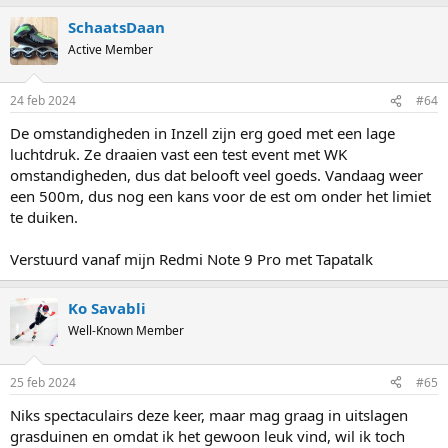
a
SchaatsDaan
c
t
Active Member
i
o
n
24 feb 2024
#64
s
:
De omstandigheden in Inzell zijn erg goed met een lage
luchtdruk. Ze draaien vast een test event met WK
omstandigheden, dus dat belooft veel goeds. Vandaag weer
een 500m, dus nog een kans voor de est om onder het limiet
te duiken.
Verstuurd vanaf mijn Redmi Note 9 Pro met Tapatalk
Ko Savabli
Well-Known Member
25 feb 2024
#65
Niks spectaculairs deze keer, maar mag graag in uitslagen
grasduinen en omdat ik het gewoon leuk vind, wil ik toch