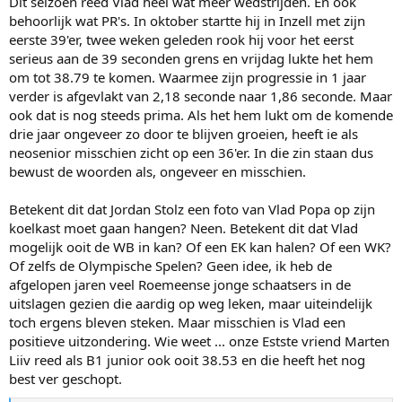
Dit seizoen reed Vlad heel wat meer wedstrijden. En ook
behoorlijk wat PR's. In oktober startte hij in Inzell met zijn
eerste 39'er, twee weken geleden rook hij voor het eerst
serieus aan de 39 seconden grens en vrijdag lukte het hem
om tot 38.79 te komen. Waarmee zijn progressie in 1 jaar
verder is afgevlakt van 2,18 seconde naar 1,86 seconde. Maar
ook dat is nog steeds prima. Als het hem lukt om de komende
drie jaar ongeveer zo door te blijven groeien, heeft ie als
neosenior misschien zicht op een 36'er. In die zin staan dus
bewust de woorden als, ongeveer en misschien.
Betekent dit dat Jordan Stolz een foto van Vlad Popa op zijn
koelkast moet gaan hangen? Neen. Betekent dit dat Vlad
mogelijk ooit de WB in kan? Of een EK kan halen? Of een WK?
Of zelfs de Olympische Spelen? Geen idee, ik heb de
afgelopen jaren veel Roemeense jonge schaatsers in de
uitslagen gezien die aardig op weg leken, maar uiteindelijk
toch ergens bleven steken. Maar misschien is Vlad een
positieve uitzondering. Wie weet ... onze Estste vriend Marten
Liiv reed als B1 junior ook ooit 38.53 en die heeft het nog
best ver geschopt.