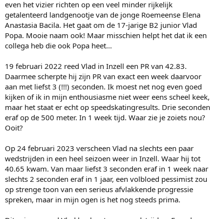
even het vizier richten op een veel minder rijkelijk
getalenteerd landgenootje van de jonge Roemeense Elena
Anastasia Bacila. Het gaat om de 17-jarige B2 junior Vlad
Popa. Mooie naam ook! Maar misschien helpt het dat ik een
collega heb die ook Popa heet...
19 februari 2022 reed Vlad in Inzell een PR van 42.83.
Daarmee scherpte hij zijn PR van exact een week daarvoor
aan met liefst 3 (!!!) seconden. Ik moest net nog even goed
kijken of ik in mijn enthousiasme niet weer eens scheel keek,
maar het staat er echt op speedskatingresults. Drie seconden
eraf op de 500 meter. In 1 week tijd. Waar zie je zoiets nou?
Ooit?
Op 24 februari 2023 verscheen Vlad na slechts een paar
wedstrijden in een heel seizoen weer in Inzell. Waar hij tot
40.65 kwam. Van maar liefst 3 seconden eraf in 1 week naar
slechts 2 seconden eraf in 1 jaar, een volbloed pessimist zou
op strenge toon van een serieus afvlakkende progressie
spreken, maar in mijn ogen is het nog steeds prima.