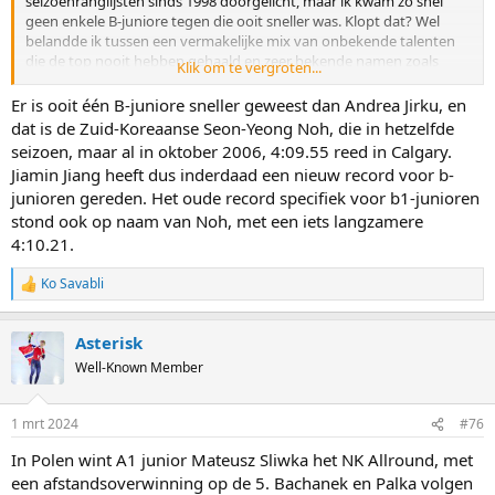
seizoenranglijsten sinds 1998 doorgelicht, maar ik kwam zo snel
geen enkele B-juniore tegen die ooit sneller was. Klopt dat? Wel
belandde ik tussen een vermakelijke mix van onbekende talenten
die de top nooit hebben gehaald en zeer bekende namen zoals
Klik om te vergroten...
Momoka Horikawa, Lotte van Beek, Francesca Lollobrigida, Ragne
Wiklund, Antoinette de Jong, Miho Takagi, Mia Manganello, Viola
Er is ooit één B-juniore sneller geweest dan Andrea Jirku, en
"waar ben je gebleven" Feichtner, Binyu Yang, Angelika Golikova (!),
dat is de Zuid-Koreaanse Seon-Yeong Noh, die in hetzelfde
Aurora Lovas, Merel Conijn, Chloe Hoogendoorn, Robin Groot,
seizoen, maar al in oktober 2006, 4:09.55 reed in Calgary.
Laura Peveri, de Roemeense Oana Opincariu, Kaitlyn McGregor,
Jiamin Jiang heeft dus inderdaad een nieuw record voor b-
Vanessa "toen nog" Bittner, Angel Daleman, Pien Keulstra, Karolina
junioren gereden. Het oude record specifiek voor b1-junioren
Bosiek, Karolina Erbanova, Joy Beune en last but not least: Andrea
stond ook op naam van Noh, met een iets langzamere
Jirku!
4:10.21.
Wie kent Andrea Jirku nog? Moeilijk te geloven misschien, maar
Andrea Jirku kwam uit Tsjechië, was 2,5 jaar jonger dan Martina
Ko Savabli
R
Sablikova en misschien net wel zo'n groot talent. Mooi om haar
e
naam nog eens terug te zien. Zij reed als B2-junior in 2007 in Salt
a
Lake City ooit 4.09.78. Op het legendarische EK Allround van 2007 in
Asterisk
c
Collalbo waar Sablikova met een geweldige 5km Wüst nog in
t
Well-Known Member
i
extremis naar plek twee en een troostende boom verwees, reed
o
Jirku wellicht haar beste afstand in haar korte carrière. Sablikova
n
won daar afgetekend met 6.58. Ver voor Groenewold (7.08),
1 mrt 2024
#76
s
Pechstein (7.10), Anschütz (7.10), Marja Vis (7.11), Wüst (7.12) en
:
In Polen wint A1 junior Mateusz Sliwka het NK Allround, met
Maren Haugli (7.14). Allemaal zeer goede schaatsers. Niet zo heel
ver daarachter baarde Jirku toch wel opzien door als pas 17-jarige
een afstandsoverwinning op de 5. Bachanek en Palka volgen