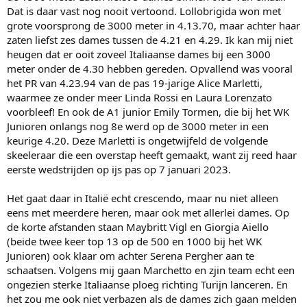
Dat is daar vast nog nooit vertoond. Lollobrigida won met
grote voorsprong de 3000 meter in 4.13.70, maar achter haar
zaten liefst zes dames tussen de 4.21 en 4.29. Ik kan mij niet
heugen dat er ooit zoveel Italiaanse dames bij een 3000
meter onder de 4.30 hebben gereden. Opvallend was vooral
het PR van 4.23.94 van de pas 19-jarige Alice Marletti,
waarmee ze onder meer Linda Rossi en Laura Lorenzato
voorbleef! En ook de A1 junior Emily Tormen, die bij het WK
Junioren onlangs nog 8e werd op de 3000 meter in een
keurige 4.20. Deze Marletti is ongetwijfeld de volgende
skeeleraar die een overstap heeft gemaakt, want zij reed haar
eerste wedstrijden op ijs pas op 7 januari 2023.
Het gaat daar in Italië echt crescendo, maar nu niet alleen
eens met meerdere heren, maar ook met allerlei dames. Op
de korte afstanden staan Maybritt Vigl en Giorgia Aiello
(beide twee keer top 13 op de 500 en 1000 bij het WK
Junioren) ook klaar om achter Serena Pergher aan te
schaatsen. Volgens mij gaan Marchetto en zjin team echt een
ongezien sterke Italiaanse ploeg richting Turijn lanceren. En
het zou me ook niet verbazen als de dames zich gaan melden