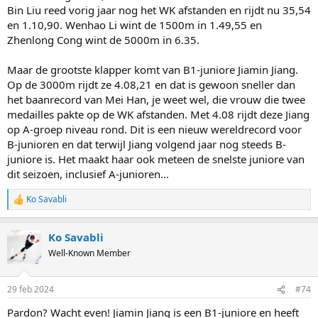
Bin Liu reed vorig jaar nog het WK afstanden en rijdt nu 35,54
en 1.10,90. Wenhao Li wint de 1500m in 1.49,55 en
Zhenlong Cong wint de 5000m in 6.35.
Maar de grootste klapper komt van B1-juniore Jiamin Jiang.
Op de 3000m rijdt ze 4.08,21 en dat is gewoon sneller dan
het baanrecord van Mei Han, je weet wel, die vrouw die twee
medailles pakte op de WK afstanden. Met 4.08 rijdt deze Jiang
op A-groep niveau rond. Dit is een nieuw wereldrecord voor
B-junioren en dat terwijl Jiang volgend jaar nog steeds B-
juniore is. Het maakt haar ook meteen de snelste juniore van
dit seizoen, inclusief A-junioren...
Ko Savabli
R
e
a
Ko Savabli
c
t
Well-Known Member
i
o
n
29 feb 2024
#74
s
:
Pardon? Wacht even! Jiamin Jiang is een B1-juniore en heeft