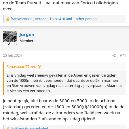
op de Team Pursuit. Laat dat maar aan Enrico Lollobrigida
over.
fransvanbakel
,
vergeer
,
Thijs1410
and 1 other person
R
e
a
Jurgen
c
t
Member
i
o
n
25 feb 2024
#71
s
:
Sebastiaan77 zei:
Er is vrijdag veel sneeuw gevallen in de Alpen en gezien de tijden
van de 1000m heb ik 't vermoeden dat daardoor de 5km mannen
en 3km vrouwen van vrijdag naar zaterdag zijn verplaatst. Maar dat
is slechts een vermoeden.
Je hebt gelijk, blijkbaar is de 3000 en 5000 in de ochtend
(zaterdag) gereden en de 1500 en 5000(d)/10000(h) in de de
middag, wel straf dat de allrounders van Italië een week na
het wk afstanden 3 afstanden op 1 dag rijden!!
Duif
and
fransvanbakel