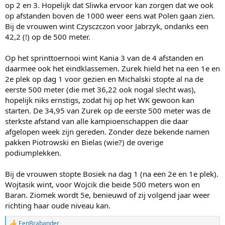
7.17 te rijden. Dat was een Nationaal Junioren Record voor Tsjechië.
op 2 en 3. Hopelijk dat Sliwka ervoor kan zorgen dat we ook
Wat ze daar en die dag dus afpakte van Sablikova. Bij het WK
op afstanden boven de 1000 weer eens wat Polen gaan zien.
Afstanden scherpte ze dat junioren record twee maanden later nog
Bij de vrouwen wint Czysczczon voor Jabrzyk, ondanks een
aan naar 7.07.97. Op die 5km zat ze als 17-jarige ook maar 9
42,2 (!) op de 500 meter.
seconden van een medaille.
Uiteindelijk dwong een slepende knieblessure Andrea Jirku om te
Op het sprinttoernooi wint Kania 3 van de 4 afstanden en
stoppen. Ze reed haar laatste wedstrijd op 6 november 2009 in
daarmee ook het eindklassemen. Zurek hield het na een 1e en
Berlijn. Welgeteld 8 dagen voor haar 20e verjaardag. Ik hoop dat
2e plek op dag 1 voor gezien en Michalski stopte al na de
Jiamin Jiang een veel langere carrière tegemoet mag schaatsen. En
eerste 500 meter (die met 36,22 ook nogal slecht was),
wie weet of we haar dan nog ooit prominent tegen komen. Het zou
hopelijk niks ernstigs, zodat hij op het WK gewoon kan
mooi zijn. Voor hetzelfde geld verdwijnt ze in de anonimiteit en tik ik
starten. De 34,95 van Zurek op de eerste 500 meter was de
haar naam hier of ergens anders in een ander tijdsgewricht nog ooit
in een soortgelijk bericht, ergens over nog eens 17 jaar als weer een
sterkste afstand van alle kampioenschappen die daar
nog niet eens 17-jarig talent ergens een prachtige tijd heeft
afgelopen week zijn gereden. Zonder deze bekende namen
gereden...
pakken Piotrowski en Bielas (wie?) de overige
podiumplekken.
Bij de vrouwen stopte Bosiek na dag 1 (na een 2e en 1e plek).
Wojtasik wint, voor Wojcik die beide 500 meters won en
Baran. Ziomek wordt 5e, benieuwd of zij volgend jaar weer
richting haar oude niveau kan.
EenBrabander