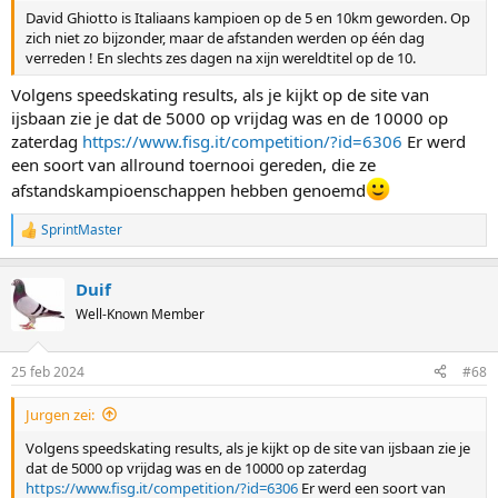
David Ghiotto is Italiaans kampioen op de 5 en 10km geworden. Op
zich niet zo bijzonder, maar de afstanden werden op één dag
verreden ! En slechts zes dagen na xijn wereldtitel op de 10.
Volgens speedskating results, als je kijkt op de site van
ijsbaan zie je dat de 5000 op vrijdag was en de 10000 op
zaterdag
https://www.fisg.it/competition/?id=6306
Er werd
een soort van allround toernooi gereden, die ze
afstandskampioenschappen hebben genoemd
SprintMaster
R
e
a
Duif
c
t
Well-Known Member
i
o
n
25 feb 2024
#68
s
:
Jurgen zei:
Volgens speedskating results, als je kijkt op de site van ijsbaan zie je
dat de 5000 op vrijdag was en de 10000 op zaterdag
https://www.fisg.it/competition/?id=6306
Er werd een soort van