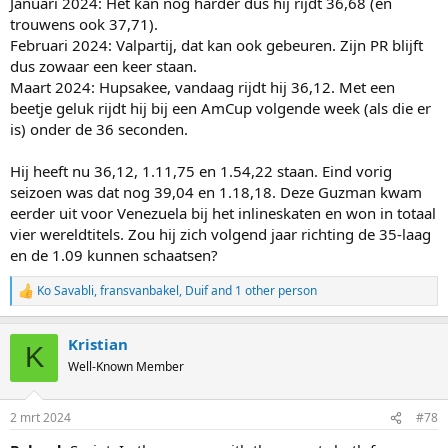
Januari 2024: Het kan nog harder dus hij rijdt 36,68 (en
trouwens ook 37,71).
Februari 2024: Valpartij, dat kan ook gebeuren. Zijn PR blijft
dus zowaar een keer staan.
Maart 2024: Hupsakee, vandaag rijdt hij 36,12. Met een
beetje geluk rijdt hij bij een AmCup volgende week (als die er
is) onder de 36 seconden.
Hij heeft nu 36,12, 1.11,75 en 1.54,22 staan. Eind vorig
seizoen was dat nog 39,04 en 1.18,18. Deze Guzman kwam
eerder uit voor Venezuela bij het inlineskaten en won in totaal
vier wereldtitels. Zou hij zich volgend jaar richting de 35-laag
en de 1.09 kunnen schaatsen?
Ko Savabli
,
fransvanbakel
,
Duif
and 1 other person
R
e
a
Kristian
c
K
t
Well-Known Member
i
o
n
2 mrt 2024
#78
s
: