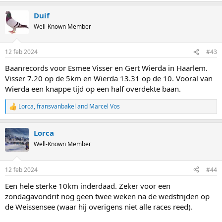
Duif
Well-Known Member
12 feb 2024
#43
Baanrecords voor Esmee Visser en Gert Wierda in Haarlem.
Visser 7.20 op de 5km en Wierda 13.31 op de 10. Vooral van
Wierda een knappe tijd op een half overdekte baan.
Lorca
,
fransvanbakel
and
Marcel Vos
R
e
a
Lorca
c
t
Well-Known Member
i
o
n
12 feb 2024
#44
s
:
Een hele sterke 10km inderdaad. Zeker voor een
zondagavondrit nog geen twee weken na de wedstrijden op
de Weissensee (waar hij overigens niet alle races reed).