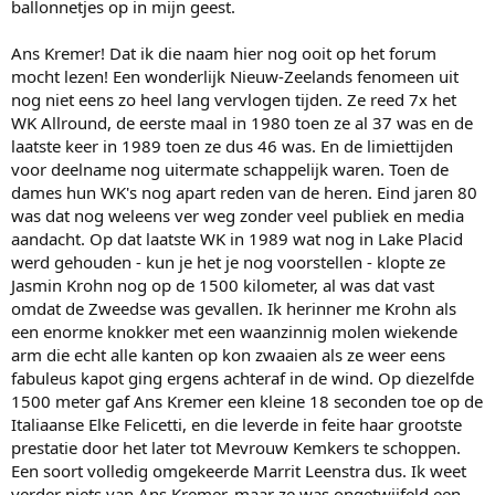
ballonnetjes op in mijn geest.
Ans Kremer! Dat ik die naam hier nog ooit op het forum
mocht lezen! Een wonderlijk Nieuw-Zeelands fenomeen uit
nog niet eens zo heel lang vervlogen tijden. Ze reed 7x het
WK Allround, de eerste maal in 1980 toen ze al 37 was en de
laatste keer in 1989 toen ze dus 46 was. En de limiettijden
voor deelname nog uitermate schappelijk waren. Toen de
dames hun WK's nog apart reden van de heren. Eind jaren 80
was dat nog weleens ver weg zonder veel publiek en media
aandacht. Op dat laatste WK in 1989 wat nog in Lake Placid
werd gehouden - kun je het je nog voorstellen - klopte ze
Jasmin Krohn nog op de 1500 kilometer, al was dat vast
omdat de Zweedse was gevallen. Ik herinner me Krohn als
een enorme knokker met een waanzinnig molen wiekende
arm die echt alle kanten op kon zwaaien als ze weer eens
fabuleus kapot ging ergens achteraf in de wind. Op diezelfde
1500 meter gaf Ans Kremer een kleine 18 seconden toe op de
Italiaanse Elke Felicetti, en die leverde in feite haar grootste
prestatie door het later tot Mevrouw Kemkers te schoppen.
Een soort volledig omgekeerde Marrit Leenstra dus. Ik weet
verder niets van Ans Kremer, maar ze was ongetwijfeld een