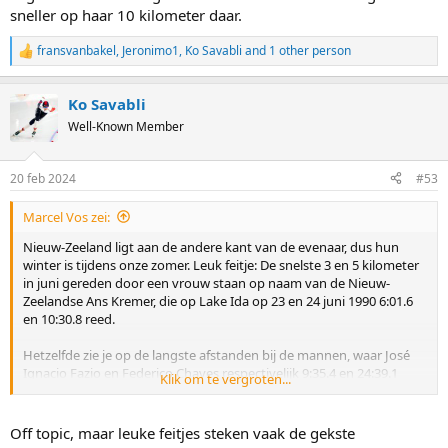
sneller op haar 10 kilometer daar.
fransvanbakel
,
Jeronimo1
,
Ko Savabli
and 1 other person
R
e
a
Ko Savabli
c
t
Well-Known Member
i
o
n
20 feb 2024
#53
s
:
Marcel Vos zei:
Nieuw-Zeeland ligt aan de andere kant van de evenaar, dus hun
winter is tijdens onze zomer. Leuk feitje: De snelste 3 en 5 kilometer
in juni gereden door een vrouw staan op naam van de Nieuw-
Zeelandse Ans Kremer, die op Lake Ida op 23 en 24 juni 1990 6:01.6
en 10:30.8 reed.
Hetzelfde zie je op de langste afstanden bij de mannen, waar José
Ignacio Fazio en Federico Chaves respectivelijk 9:35.4 en 24:39.1
Klik om te vergroten...
reden op de 5 en 10 kilometer eind juni 2008 op een bevroren meer
bij Ushuaia helemaal in het zuiden van Argentinië. Anna Ringsred
was met 24:02.2 zelfs nog wat sneller op haar 10 kilometer daar.
Off topic, maar leuke feitjes steken vaak de gekste