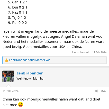
Can 1 2 1
Dui 0 2 1
Kaz 0 1 1
Tsj 0 1 0
Pol 0 0 2
Japan wint in eigen land de meeste medailles, maar de
kleuren vallen mogelijk wat tegen. Angel Daleman wint voor
Nederland het medailleklassement, maar ook de Noren waren
goed bezig. Geen medailles voor USA en China.
Laatst bewerkt:
11 feb 2024
EenBrabander
and
Marcel Vos
R
e
a
EenBrabander
c
t
Well-Known Member
i
o
n
11 feb 2024
#42
s
:
China kan ook moeilijk medailles halen want dat land doet
niet mee