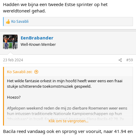
Hadden we bijna een tweede Estse sprinter op het
wereldtoneel gehad.
Ko Savabli
R
e
a
EenBrabander
c
t
Well-Known Member
i
o
n
23 feb 2024
#59
s
:
Ko Savabli zei:
Het wilde fantasie orkest in mijn hoofd heeft weer eens een fraai
stukje schitterende toekomstmuziek gespeeld.
Hoezo?
Afgelopen weekend reden de mij zo dierbare Roemenen weer eens
hun intussen traditionele Nationale Kampioenschappen op hun
"thuisbaan" in Inzell. En daar reed Anastasia Elena Bacila 42.78. Ze
Klik om te vergroten...
eindigde daarmee binnen 3 seconden van Mihaela Hogas en Bianca
Lorena Stanica die we nog op het EK mochten zien. Okee ... Wat is
Bacila reed vandaag ook en sprong ver vooruit, naar 41.94 en
daar dan in godsnaam ook maar een beetje bijzonder aan? Wel,