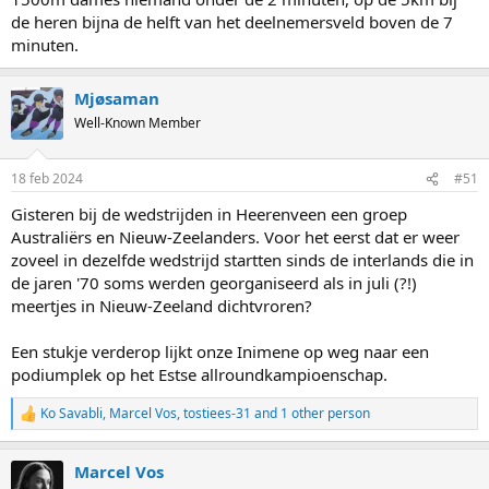
de heren bijna de helft van het deelnemersveld boven de 7
minuten.
Mjøsaman
Well-Known Member
18 feb 2024
#51
Gisteren bij de wedstrijden in Heerenveen een groep
Australiërs en Nieuw-Zeelanders. Voor het eerst dat er weer
zoveel in dezelfde wedstrijd startten sinds de interlands die in
de jaren '70 soms werden georganiseerd als in juli (?!)
meertjes in Nieuw-Zeeland dichtvroren?
Een stukje verderop lijkt onze Inimene op weg naar een
podiumplek op het Estse allroundkampioenschap.
Ko Savabli
,
Marcel Vos
,
tostiees-31
and 1 other person
R
e
a
Marcel Vos
c