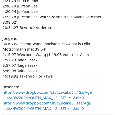
1:21.79 Sofia Bieber
2:06.79 Ju-Yeon Lee
4:20.54 Ju-Yeon Lee
7:23.78 Ju-Yeon Lee (wat?? 2e snelste is Ayana Sato met
8:08.02)
20:34.27 Beyoncé Andersson
Jongens
36.68 Weicheng Wang (snelste niet-Aziaat is Felix
Motschmann met 39.54)
1:15.07 Weicheng Wang (1:19.03 voor niet-Azië)
1:57.23 Taiga Sasaki
3:57.07 Taiga Sasaki
6:49.08 Taiga Sasaki
16:19.92 Takehiro Horikawa
Bronnen:
https://www.dropbox.com/sh/c2ncako6...1Sa/Age
stats/DW2024YOUTH_MAX_12.LST?e=1&dl=0
https://www.dropbox.com/sh/c2ncako6...Taa/Age
stats/HW2024YOUTH_MAX_12.LST?e=1&dl=0