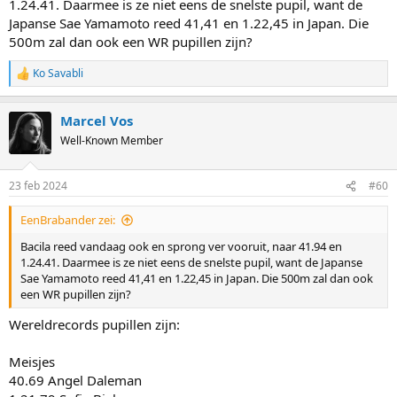
1.24.41. Daarmee is ze niet eens de snelste pupil, want de
Anastasia is pas 13 jaar! Met deze 42.78 is ze nu de nummer 3 op de
Japanse Sae Yamamoto reed 41,41 en 1.22,45 in Japan. Die
seizoenranglijst van YA pupillen. Het zijn natuurlijk gigantische
500m zal dan ook een WR pupillen zijn?
appels en ongelooflijk kleine peertjes die ik hier even in de
fruitmand leg, maar op dezelfde leeftijd reed Femke Kok 43.47, Min-
Ko Savabli
Sun Kim 42.99 en de huidige junioren wereldrecordhoudster Na-
R
e
Hyun Lee 41.75. Die 42.78 is dus bepaald geen doordeweekse tijd.
a
Betekent dit dat deze Bacila over een aantal jaar ook de sterren van
Marcel Vos
c
het ijs gaat schaatsen? Nee zeker niet, maar het toont wel aan dat
t
Well-Known Member
dit meisje het nodige talent heeft.
i
o
En als ze toevallig (?) de dochter van Marius Bacila (3x EK allround
n
23 feb 2024
#60
en 2x WK Sprint) is, kan ze in de voetsporen van haar vader treden
s
en past ze mooi in het rijtje met Joep Wennemars, Pien Hersman en
:
EenBrabander zei:
Hana Noake.
Bacila reed vandaag ook en sprong ver vooruit, naar 41.94 en
1.24.41. Daarmee is ze niet eens de snelste pupil, want de Japanse
Sae Yamamoto reed 41,41 en 1.22,45 in Japan. Die 500m zal dan ook
een WR pupillen zijn?
Wereldrecords pupillen zijn:
Meisjes
40.69 Angel Daleman