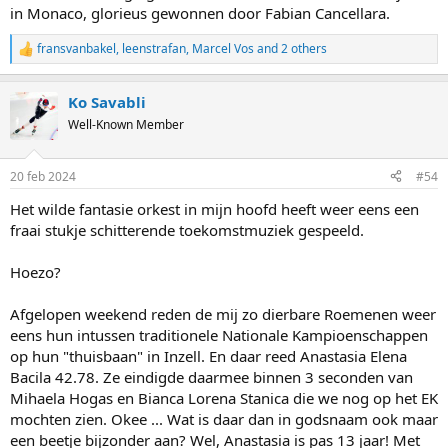
in Monaco, glorieus gewonnen door Fabian Cancellara.
fransvanbakel
,
leenstrafan
,
Marcel Vos
and 2 others
R
e
a
Ko Savabli
c
t
Well-Known Member
i
o
n
20 feb 2024
#54
s
:
Het wilde fantasie orkest in mijn hoofd heeft weer eens een
fraai stukje schitterende toekomstmuziek gespeeld.
Hoezo?
Afgelopen weekend reden de mij zo dierbare Roemenen weer
eens hun intussen traditionele Nationale Kampioenschappen
op hun "thuisbaan" in Inzell. En daar reed Anastasia Elena
Bacila 42.78. Ze eindigde daarmee binnen 3 seconden van
Mihaela Hogas en Bianca Lorena Stanica die we nog op het EK
mochten zien. Okee ... Wat is daar dan in godsnaam ook maar
een beetje bijzonder aan? Wel, Anastasia is pas 13 jaar! Met