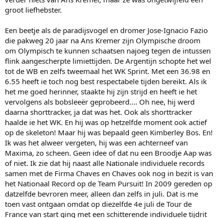
groot liefhebster.
Een beetje als de paradijsvogel en dromer Jose-Ignacio Fazio
die pakweg 20 jaar na Ans Kremer zijn Olympische droom
om Olympisch te kunnen schaatsen najoeg tegen de intussen
flink aangescherpte limiettijden. De Argentijn schopte het wel
tot de WB en zelfs tweemaal het WK Sprint. Met een 36.98 en
6.55 heeft ie toch nog best respectabele tijden bereikt. Als ik
het me goed herinner, staakte hij zijn strijd en heeft ie het
vervolgens als bobsleeër geprobeerd.... Oh nee, hij werd
daarna shorttracker, ja dat was het. Ook als shorttracker
haalde ie het WK. En hij was op hetzelfde moment ook actief
op de skeleton! Maar hij was bepaald geen Kimberley Bos. En!
Ik was het alweer vergeten, hij was een achterneef van
Maxima, zo scheen. Geen idee of dat nu een Broodje Aap was
of niet. Ik zie dat hij naast alle Nationale individuele records
samen met de Firma Chaves en Chaves ook nog in bezit is van
het Nationaal Record op de Team Pursuit! In 2009 gereden op
datzelfde bevroren meer, alleen dan zelfs in juli. Dat is me
toen vast ontgaan omdat op diezelfde 4e juli de Tour de
France van start ging met een schitterende individuele tijdrit