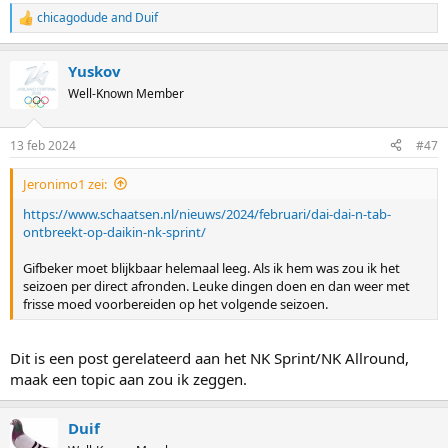
chicagodude
and
Duif
R
e
a
Yuskov
c
t
Well-Known Member
i
o
n
13 feb 2024
#47
s
:
Jeronimo1 zei:
https://www.schaatsen.nl/nieuws/2024/februari/dai-dai-n-tab-
ontbreekt-op-daikin-nk-sprint/
Gifbeker moet blijkbaar helemaal leeg. Als ik hem was zou ik het
seizoen per direct afronden. Leuke dingen doen en dan weer met
frisse moed voorbereiden op het volgende seizoen.
Dit is een post gerelateerd aan het NK Sprint/NK Allround,
maak een topic aan zou ik zeggen.
Duif