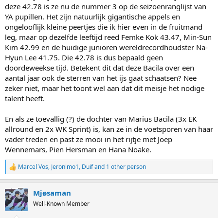
deze 42.78 is ze nu de nummer 3 op de seizoenranglijst van
YA pupillen. Het zijn natuurlijk gigantische appels en
ongelooflijk kleine peertjes die ik hier even in de fruitmand
leg, maar op dezelfde leeftijd reed Femke Kok 43.47, Min-Sun
Kim 42.99 en de huidige junioren wereldrecordhoudster Na-
Hyun Lee 41.75. Die 42.78 is dus bepaald geen
doordeweekse tijd. Betekent dit dat deze Bacila over een
aantal jaar ook de sterren van het ijs gaat schaatsen? Nee
zeker niet, maar het toont wel aan dat dit meisje het nodige
talent heeft.
En als ze toevallig (?) de dochter van Marius Bacila (3x EK
allround en 2x WK Sprint) is, kan ze in de voetsporen van haar
vader treden en past ze mooi in het rijtje met Joep
Wennemars, Pien Hersman en Hana Noake.
Marcel Vos
,
Jeronimo1
,
Duif
and 1 other person
R
e
a
Mjøsaman
c
t
Well-Known Member
i
o