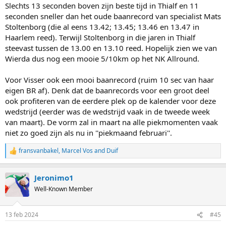
Slechts 13 seconden boven zijn beste tijd in Thialf en 11
seconden sneller dan het oude baanrecord van specialist Mats
Stoltenborg (die al eens 13.42; 13.45; 13.46 en 13.47 in
Haarlem reed). Terwijl Stoltenborg in die jaren in Thialf
steevast tussen de 13.00 en 13.10 reed. Hopelijk zien we van
Wierda dus nog een mooie 5/10km op het NK Allround.
Voor Visser ook een mooi baanrecord (ruim 10 sec van haar
eigen BR af). Denk dat de baanrecords voor een groot deel
ook profiteren van de eerdere plek op de kalender voor deze
wedstrijd (eerder was de wedstrijd vaak in de tweede week
van maart). De vorm zal in maart na alle piekmomenten vaak
niet zo goed zijn als nu in ''piekmaand februari''.
fransvanbakel
,
Marcel Vos
and
Duif
R
e
a
Jeronimo1
c
t
Well-Known Member
i
o
n
13 feb 2024
#45
s