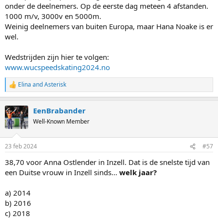
onder de deelnemers. Op de eerste dag meteen 4 afstanden.
1000 m/v, 3000v en 5000m.
Weinig deelnemers van buiten Europa, maar Hana Noake is er
wel.
Wedstrijden zijn hier te volgen:
www.wucspeedskating2024.no
Elina
and
Asterisk
R
e
a
EenBrabander
c
t
Well-Known Member
i
o
n
23 feb 2024
#57
s
:
38,70 voor Anna Ostlender in Inzell. Dat is de snelste tijd van
een Duitse vrouw in Inzell sinds...
welk jaar?
a) 2014
b) 2016
c) 2018