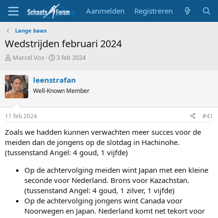
Aanmelden
Registreren
Lange baan
Wedstrijden februari 2024
T
S
Marcel Vos
3 feb 2024
o
t
p
a
leenstrafan
i
r
Well-Known Member
c
t
s
d
t
a
11 feb 2024
#41
a
t
r
u
Zoals we hadden kunnen verwachten meer succes voor de
t
m
meiden dan de jongens op de slotdag in Hachinohe.
e
(tussenstand Angel: 4 goud, 1 vijfde)
r
Op de achtervolging meiden wint Japan met een kleine
seconde voor Nederland. Brons voor Kazachstan.
(tussenstand Angel: 4 goud, 1 zilver, 1 vijfde)
Op de achtervolging jongens wint Canada voor
Noorwegen en Japan. Nederland komt net tekort voor