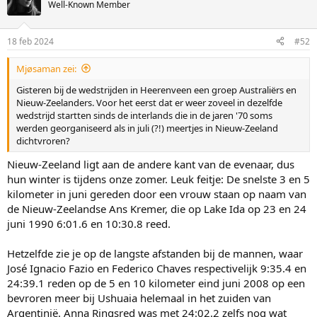
t
Well-Known Member
i
o
n
18 feb 2024
#52
s
:
Mjøsaman zei:
Gisteren bij de wedstrijden in Heerenveen een groep Australiërs en
Nieuw-Zeelanders. Voor het eerst dat er weer zoveel in dezelfde
wedstrijd startten sinds de interlands die in de jaren '70 soms
werden georganiseerd als in juli (?!) meertjes in Nieuw-Zeeland
dichtvroren?
Nieuw-Zeeland ligt aan de andere kant van de evenaar, dus
hun winter is tijdens onze zomer. Leuk feitje: De snelste 3 en 5
kilometer in juni gereden door een vrouw staan op naam van
de Nieuw-Zeelandse Ans Kremer, die op Lake Ida op 23 en 24
juni 1990 6:01.6 en 10:30.8 reed.
Hetzelfde zie je op de langste afstanden bij de mannen, waar
José Ignacio Fazio en Federico Chaves respectivelijk 9:35.4 en
24:39.1 reden op de 5 en 10 kilometer eind juni 2008 op een
bevroren meer bij Ushuaia helemaal in het zuiden van
Argentinië. Anna Ringsred was met 24:02.2 zelfs nog wat