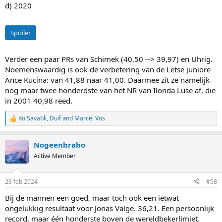
d) 2020
Spoiler
Verder een paar PRs van Schimek (40,50 --> 39,97) en Uhrig.
Noemenswaardig is ook de verbetering van de Letse juniore
Ance Kucina: van 41,88 naar 41,00. Daarmee zit ze namelijk
nog maar twee honderdste van het NR van Ilonda Luse af, die
in 2001 40,98 reed.
Ko Savabli
,
Duif
and
Marcel Vos
R
e
a
Nogeenbrabo
c
t
Active Member
i
o
n
23 feb 2024
#58
s
:
Bij de mannen een goed, maar toch ook een ietwat
ongelukkig resultaat voor Jonas Valge. 36,21. Een persoonlijk
record, maar één honderste boven de wereldbekerlimiet.