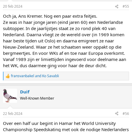
n
20 feb 2024
#55
s
:
Och ja, Ans Kremer. Nog een paar extra feitjes.
Ze was in haar jonge jaren (eind jaren 60) een Nederlandse
subtopper. In de jaarlijstjes staat ze zo rond plek 40 van
Nederland. Daarna vliegt ze de wereld over (in 1969 komen
haar beste tijden uit Oslo) en daarna emigreert ze naar
Nieuw-Zeeland. Waar ze het schaatsen weer oppakt op die
bergmeertjes. En voor WKs af en toe naar Europa overkomt.
Vanaf 1989 zijn er limiettijden ingevoerd voor deelname aan
het WK, dus daarmee ging voor haar de deur dicht.
fransvanbakel
and
Ko Savabli
R
e
a
Duif
c
t
Well-Known Member
i
o
n
22 feb 2024
#56
s
:
Over een half uur begint in Hamar het World University
Championship Speedskating met ook de nodige Nederlanders