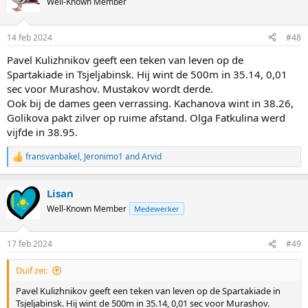
Well-Known Member
14 feb 2024
#48
Pavel Kulizhnikov geeft een teken van leven op de
Spartakiade in Tsjeljabinsk. Hij wint de 500m in 35.14, 0,01
sec voor Murashov. Mustakov wordt derde.
Ook bij de dames geen verrassing. Kachanova wint in 38.26,
Golikova pakt zilver op ruime afstand. Olga Fatkulina werd
vijfde in 38.95.
fransvanbakel
,
Jeronimo1
and
Arvid
R
e
a
Lisan
c
t
Well-Known Member
Medewerker
i
o
n
17 feb 2024
#49
s
:
Duif zei:
Pavel Kulizhnikov geeft een teken van leven op de Spartakiade in
Tsjeljabinsk. Hij wint de 500m in 35.14, 0,01 sec voor Murashov.