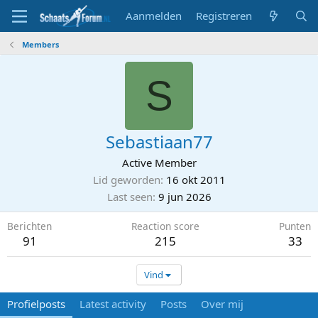
Aanmelden
Registreren
Members
S
Sebastiaan77
Active Member
Lid geworden
16 okt 2011
Last seen
9 jun 2026
Berichten
Reaction score
Punten
91
215
33
Vind
Profielposts
Latest activity
Posts
Over mij