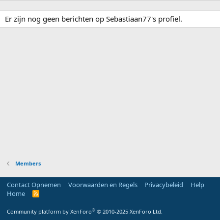
Er zijn nog geen berichten op Sebastiaan77's profiel.
Members
Contact Opnemen
Voorwaarden en Regels
Privacybeleid
Help
Home
R
S
S
®
Community platform by XenForo
© 2010-2025 XenForo Ltd.