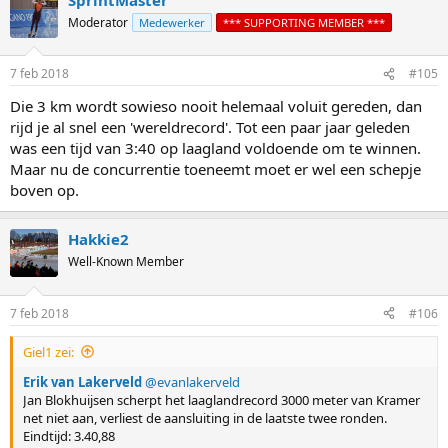
Moderator
Medewerker
*** SUPPORTING MEMBER ***
7 feb 2018
#105
Die 3 km wordt sowieso nooit helemaal voluit gereden, dan
rijd je al snel een 'wereldrecord'. Tot een paar jaar geleden
was een tijd van 3:40 op laagland voldoende om te winnen.
Maar nu de concurrentie toeneemt moet er wel een schepje
boven op.
Hakkie2
Well-Known Member
7 feb 2018
#106
Giel1 zei:
Erik van Lakerveld
‏ @evanlakerveld
Jan Blokhuijsen scherpt het laaglandrecord 3000 meter van Kramer
net niet aan, verliest de aansluiting in de laatste twee ronden.
Eindtijd: 3.40,88