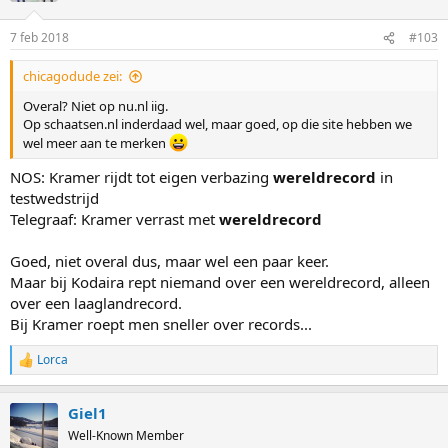
7 feb 2018
#103
chicagodude zei:
Overal? Niet op nu.nl iig.
Op schaatsen.nl inderdaad wel, maar goed, op die site hebben we
wel meer aan te merken
NOS: Kramer rijdt tot eigen verbazing
wereldrecord
in
testwedstrijd
Telegraaf: Kramer verrast met
wereldrecord
Goed, niet overal dus, maar wel een paar keer.
Maar bij Kodaira rept niemand over een wereldrecord, alleen
over een laaglandrecord.
Bij Kramer roept men sneller over records...
Lorca
R
e
a
Giel1
c
t
Well-Known Member
i