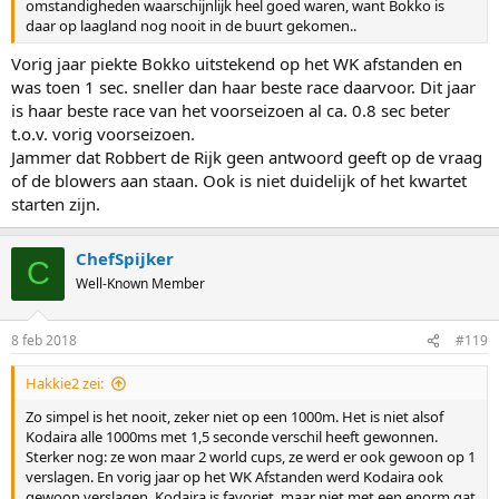
omstandigheden waarschijnlijk heel goed waren, want Bokko is
daar op laagland nog nooit in de buurt gekomen..
Vorig jaar piekte Bokko uitstekend op het WK afstanden en
was toen 1 sec. sneller dan haar beste race daarvoor. Dit jaar
is haar beste race van het voorseizoen al ca. 0.8 sec beter
t.o.v. vorig voorseizoen.
Jammer dat Robbert de Rijk geen antwoord geeft op de vraag
of de blowers aan staan. Ook is niet duidelijk of het kwartet
starten zijn.
ChefSpijker
C
Well-Known Member
8 feb 2018
#119
Hakkie2 zei:
Zo simpel is het nooit, zeker niet op een 1000m. Het is niet alsof
Kodaira alle 1000ms met 1,5 seconde verschil heeft gewonnen.
Sterker nog: ze won maar 2 world cups, ze werd er ook gewoon op 1
verslagen. En vorig jaar op het WK Afstanden werd Kodaira ook
gewoon verslagen. Kodaira is favoriet, maar niet met een enorm gat