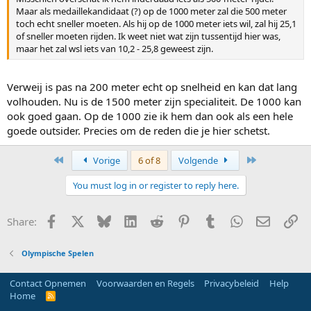
Maar als medaillekandidaat (?) op de 1000 meter zal die 500 meter
toch echt sneller moeten. Als hij op de 1000 meter iets wil, zal hij 25,1
of sneller moeten rijden. Ik weet niet wat zijn tussentijd hier was,
maar het zal wsl iets van 10,2 - 25,8 geweest zijn.
Verweij is pas na 200 meter echt op snelheid en kan dat lang
volhouden. Nu is de 1500 meter zijn specialiteit. De 1000 kan
ook goed gaan. Op de 1000 zie ik hem dan ook als een hele
goede outsider. Precies om de reden die je hier schetst.
First
Last
Vorige
6 of 8
Volgende
You must log in or register to reply here.
Facebook
X
Bluesky
LinkedIn
Reddit
Pinterest
Tumblr
WhatsApp
E-mail
Li
Share:
Olympische Spelen
Contact Opnemen
Voorwaarden en Regels
Privacybeleid
Help
Home
R
S