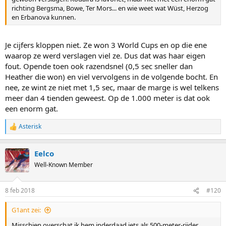
richting Bergsma, Bowe, Ter Mors... en wie weet wat Wüst, Herzog
en Erbanova kunnen.
Je cijfers kloppen niet. Ze won 3 World Cups en op die ene
waarop ze werd verslagen viel ze. Dus dat was haar eigen
fout. Opende toen ook razendsnel (0,5 sec sneller dan
Heather die won) en viel vervolgens in de volgende bocht. En
nee, ze wint ze niet met 1,5 sec, maar de marge is wel telkens
meer dan 4 tienden geweest. Op de 1.000 meter is dat ook
een enorm gat.
Asterisk
R
e
a
Eelco
c
t
Well-Known Member
i
o
n
8 feb 2018
#120
s
:
G1ant zei:
Misschien overschat ik hem inderdaad iets als 500-meter-rijder.