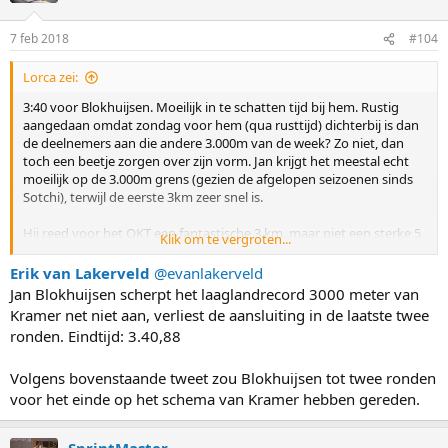
o
n
7 feb 2018
#104
s
:
Lorca zei:
3:40 voor Blokhuijsen. Moeilijk in te schatten tijd bij hem. Rustig
aangedaan omdat zondag voor hem (qua rusttijd) dichterbij is dan
de deelnemers aan die andere 3.000m van de week? Zo niet, dan
toch een beetje zorgen over zijn vorm. Jan krijgt het meestal echt
moeilijk op de 3.000m grens (gezien de afgelopen seizoenen sinds
Sotchi), terwijl de eerste 3km zeer snel is.
Hij reed voor het OKT een fantastische 3 km, maar niet een sterke 5
Klik om te vergroten...
km op het OKT. Ik vrees er dus een beetje voor (net zoals bij Bob)
dat zij niet goed genoeg zijn voor een medaille, maar laat het deze
Erik van Lakerveld
‏ @evanlakerveld
keer maar omgekeerd zijn. Een mwuah 3 km training, en een
Jan Blokhuijsen scherpt het laaglandrecord 3000 meter van
supersterke 5 km in de echte wedstrijd. We gaan zien.
Kramer net niet aan, verliest de aansluiting in de laatste twee
ronden. Eindtijd: 3.40,88
Volgens bovenstaande tweet zou Blokhuijsen tot twee ronden
voor het einde op het schema van Kramer hebben gereden.
SprintMaster