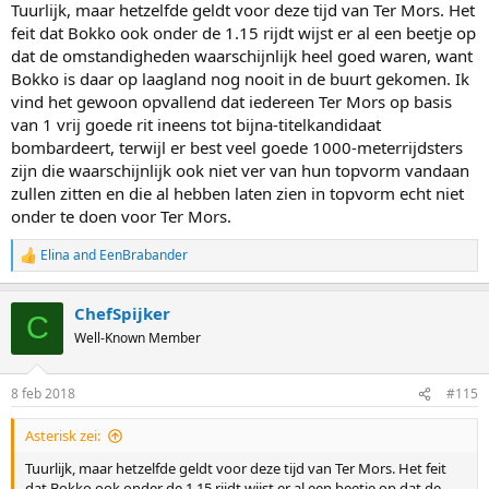
Tuurlijk, maar hetzelfde geldt voor deze tijd van Ter Mors. Het
feit dat Bokko ook onder de 1.15 rijdt wijst er al een beetje op
dat de omstandigheden waarschijnlijk heel goed waren, want
Bokko is daar op laagland nog nooit in de buurt gekomen. Ik
vind het gewoon opvallend dat iedereen Ter Mors op basis
van 1 vrij goede rit ineens tot bijna-titelkandidaat
bombardeert, terwijl er best veel goede 1000-meterrijdsters
zijn die waarschijnlijk ook niet ver van hun topvorm vandaan
zullen zitten en die al hebben laten zien in topvorm echt niet
onder te doen voor Ter Mors.
Elina
and
EenBrabander
R
e
a
ChefSpijker
c
C
t
Well-Known Member
i
o
n
8 feb 2018
#115
s
:
Asterisk zei:
Tuurlijk, maar hetzelfde geldt voor deze tijd van Ter Mors. Het feit
dat Bokko ook onder de 1.15 rijdt wijst er al een beetje op dat de