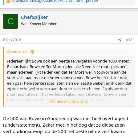
strawbale
,
chicagodude
,
Nickel
and 1 other person
R
e
a
ChefSpijker
c
C
t
Well-Known Member
i
o
n
8 feb 2018
#111
s
:
Asterisk zei:
Iedereen lijkt Bowe ook een beetje te vergeten voor de 1000 meter.
Richardson, Bowe en Ter Mors rijden alle 3 een zeer matig seizoen,
maar iedereen lijkt te denken dat Ter Mors wel in topvorm aan de
start zal staan maar de Amerikaansen niet. Bowe heeft echter ook
een paar hele sterke races laten zien de laatste weken en ik denk dat
zij ook echt wel in vorm aan de start zal verschijnen. En als we dan
naar resultaten uit het verleden kijken heeft Bowe in topvorm een
hoger niveau dan Ter Mors op de 1000 (toen Ter Mors
Klik om te vergroten...
wereldkampioen werd reed Bowe gewoon slecht).
De 500 van Bowe in Gangneung was niet heel overtuigend
(understatement). Zeker met in het oog dat ze dit seizoen
verhoudingsgewijs op de 500 het beste uit de verf kwam.