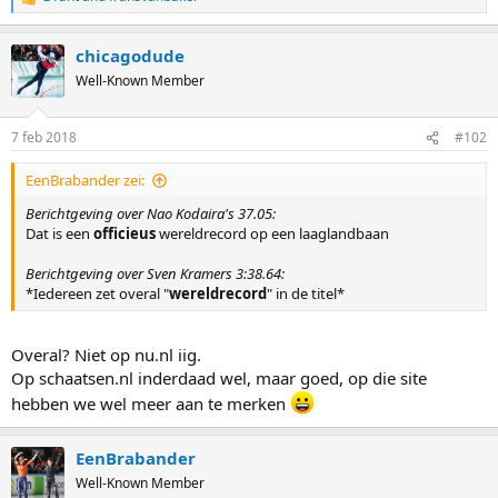
R
e
a
chicagodude
c
t
Well-Known Member
i
o
n
7 feb 2018
#102
s
:
EenBrabander zei:
Berichtgeving over Nao Kodaira's 37.05:
Dat is een
officieus
wereldrecord op een laaglandbaan
Berichtgeving over Sven Kramers 3:38.64:
*Iedereen zet overal "
wereldrecord
" in de titel*
Overal? Niet op nu.nl iig.
Op schaatsen.nl inderdaad wel, maar goed, op die site
hebben we wel meer aan te merken
EenBrabander
Well-Known Member