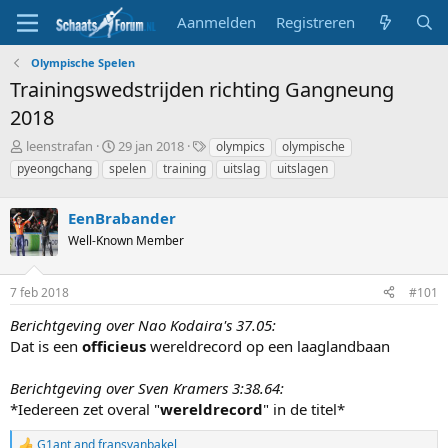
Aanmelden
Registreren
Olympische Spelen
Trainingswedstrijden richting Gangneung
2018
T
S
T
leenstrafan
29 jan 2018
olympics
olympische
o
t
a
pyeongchang
spelen
training
uitslag
uitslagen
p
a
g
i
r
s
c
EenBrabander
t
s
d
Well-Known Member
t
a
a
t
r
u
7 feb 2018
#101
t
m
Berichtgeving over Nao Kodaira's 37.05:
e
r
Dat is een
officieus
wereldrecord op een laaglandbaan
Berichtgeving over Sven Kramers 3:38.64:
*Iedereen zet overal "
wereldrecord
" in de titel*
G1ant
and
fransvanbakel