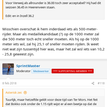
Voor Verweij als allrounder is 36.00 toch zeer acceptabel? Hij had dit
seizoen 36.45 in Heerenveen staan.
Edit: en in Inzell 36.2
Misschien overschat ik hem inderdaad iets als 500-meter-
rijder. Maar als medaillekandidaat (?) op de 1000 meter zal
die 500 meter toch echt sneller moeten. Als hij op de 1000
meter iets wil, zal hij 25,1 of sneller moeten rijden. Ik weet
niet wat zijn tussentijd hier was, maar het zal wsl iets van 10,2
- 25,8 geweest zijn.
SprintMaster
Moderator
Medewerker
*** SUPPORTING MEMBER ***
8 feb 2018
#118
Asterisk zei:
Tuurlijk, maar hetzelfde geldt voor deze tijd van Ter Mors. Het feit
dat Bokko ook onder de 1.15 rijdt wijst er al een beetje op dat de