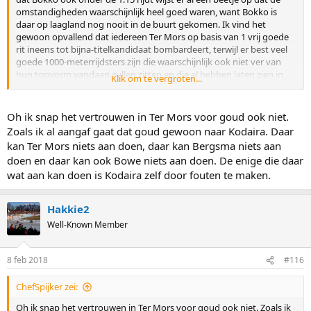
omstandigheden waarschijnlijk heel goed waren, want Bokko is
daar op laagland nog nooit in de buurt gekomen. Ik vind het
gewoon opvallend dat iedereen Ter Mors op basis van 1 vrij goede
rit ineens tot bijna-titelkandidaat bombardeert, terwijl er best veel
goede 1000-meterrijdsters zijn die waarschijnlijk ook niet ver van
hun topvorm vandaan zullen zitten en die al hebben laten zien in
Klik om te vergroten...
topvorm echt niet onder te doen voor Ter Mors.
Oh ik snap het vertrouwen in Ter Mors voor goud ook niet.
Zoals ik al aangaf gaat dat goud gewoon naar Kodaira. Daar
kan Ter Mors niets aan doen, daar kan Bergsma niets aan
doen en daar kan ook Bowe niets aan doen. De enige die daar
wat aan kan doen is Kodaira zelf door fouten te maken.
Hakkie2
Well-Known Member
8 feb 2018
#116
ChefSpijker zei:
Oh ik snap het vertrouwen in Ter Mors voor goud ook niet. Zoals ik