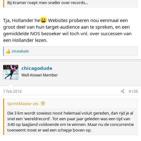
Bij Kramer roept men sneller over records...
Tja, Hollander he
Websites proberen nou eenmaal een
groot deel van hun target-audience aan te spreken, en een
gemiddelde NOS bezoeker wil toch vnl. over successen van
een Hollander lezen.
strawbale
R
e
a
chicagodude
c
t
Well-Known Member
i
o
n
7 feb 2018
#108
s
:
SprintMaster zei:
Die 3 km wordt sowieso nooit helemaal voluit gereden, dan rijd je al
snel een 'wereldrecord'. Tot een paar jaar geleden was een tijd van
3:40 op laagland voldoende om te winnen. Maar nu de concurrentie
toeneemt moet er wel een schepje boven op.