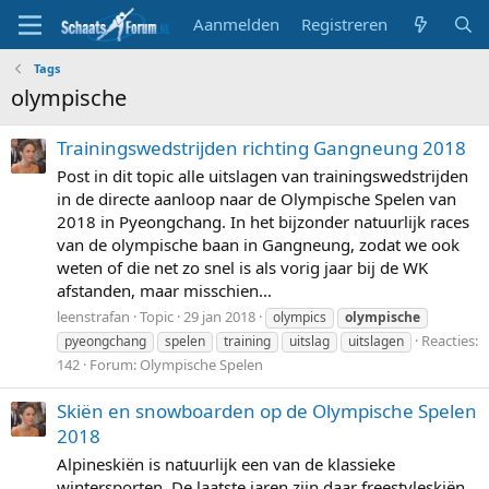
Aanmelden
Registreren
Tags
olympische
Trainingswedstrijden richting Gangneung 2018
Post in dit topic alle uitslagen van trainingswedstrijden
in de directe aanloop naar de Olympische Spelen van
2018 in Pyeongchang. In het bijzonder natuurlijk races
van de olympische baan in Gangneung, zodat we ook
weten of die net zo snel is als vorig jaar bij de WK
afstanden, maar misschien...
leenstrafan
Topic
29 jan 2018
olympics
olympische
Reacties:
pyeongchang
spelen
training
uitslag
uitslagen
142
Forum:
Olympische Spelen
Skiën en snowboarden op de Olympische Spelen
2018
Alpineskiën is natuurlijk een van de klassieke
wintersporten. De laatste jaren zijn daar freestyleskiën