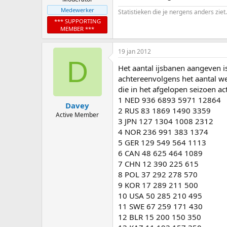
Medewerker
Statistieken die je nergens anders ziet.
*** SUPPORTING
MEMBER ***
19 jan 2012
D
Het aantal ijsbanen aangeven i
achtereenvolgens het aantal wed
die in het afgelopen seizoen ac
1 NED 936 6893 5971 12864
Davey
2 RUS 83 1869 1490 3359
Active Member
3 JPN 127 1304 1008 2312
4 NOR 236 991 383 1374
5 GER 129 549 564 1113
6 CAN 48 625 464 1089
7 CHN 12 390 225 615
8 POL 37 292 278 570
9 KOR 17 289 211 500
10 USA 50 285 210 495
11 SWE 67 259 171 430
12 BLR 15 200 150 350