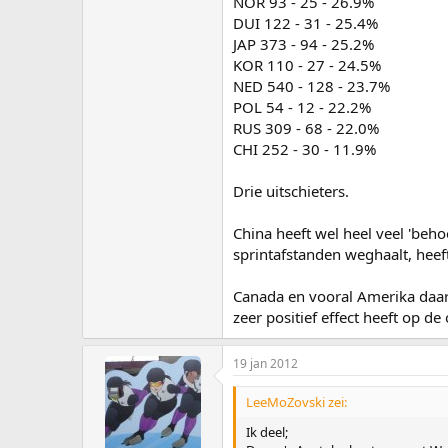
NOR 93 - 25 - 26.9%
DUI 122 - 31 - 25.4%
JAP 373 - 94 - 25.2%
KOR 110 - 27 - 24.5%
NED 540 - 128 - 23.7%
POL 54 - 12 - 22.2%
RUS 309 - 68 - 22.0%
CHI 252 - 30 - 11.9%
Drie uitschieters.
China heeft wel heel veel 'beho
sprintafstanden weghaalt, heeft
Canada en vooral Amerika daare
zeer positief effect heeft op d
19 jan 2012
LeeMoZovski zei:
Ik deel;