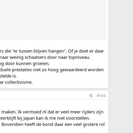
s die "er tussen blijven hangen". Of je doet er daar
n maar weinig schaatsers door naar topniveau.
nog door kunnen groeien.
iduele prestaties niet zo hoog gewaardeerd worden
telde is.
ar collectivisme.
#104
ig zijn. Als je bovendien de 2 sprintafstanden weghaalt,
e maken. Ik vermoed nl dat er veel meer rijders zijn
.
rblijft bij Japan kan ik me niet voorstellen.
eren dat een hele snelle baan een zeer positief effect
n. Bovendien heeft de bond daar een veel grotere rol