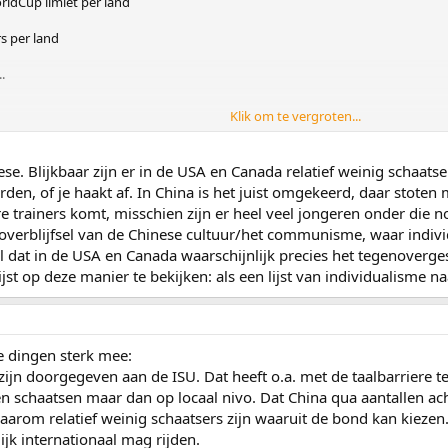
rldCup limiet per land
rs per land
.
Klik om te vergroten...
. Blijkbaar zijn er in de USA en Canada relatief weinig schaatser
den, of je haakt af. In China is het juist omgekeerd, daar stote
re trainers komt, misschien zijn er heel veel jongeren onder die 
 overblijfsel van de Chinese cultuur/het communisme, waar indiv
ijl dat in de USA en Canada waarschijnlijk precies het tegenoverges
jst op deze manier te bekijken: als een lijst van individualisme na
ee dingen sterk mee:
lijke' schaatsers, maar gek genoeg erg weinig schaatsers die World Cup waard
n zijn doorgegeven aan de ISU. Dat heeft o.a. met de taalbarriere t
tsers die de allround limieten hebben gehaald. Ongelooflijk slecht, eigenlijk
n schaatsen maar dan op locaal nivo. Dat China qua aantallen achte
gen scoren buitengewoon goed. Je zou hier (voorzichtig) uit kunnen conclud
 daarom relatief weinig schaatsers zijn waaruit de bond kan kieze
chaatsport in een land.
lijk internationaal mag rijden.