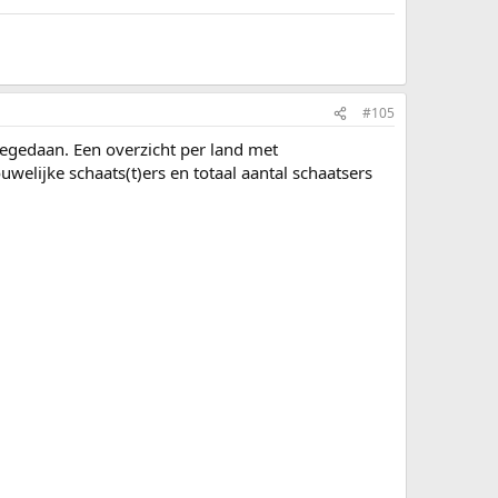
#105
eegedaan. Een overzicht per land met
welijke schaats(t)ers en totaal aantal schaatsers