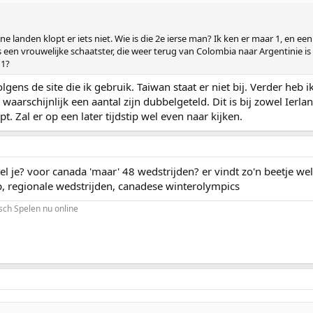
eine landen klopt er iets niet. Wie is die 2e ierse man? Ik ken er maar 1, en 
is een vrouwelijke schaatster, die weer terug van Colombia naar Argentinie 
11?
ens de site die ik gebruik. Taiwan staat er niet bij. Verder heb ik 
waarschijnlijk een aantal zijn dubbelgeteld. Dit is bij zowel Ierla
t. Zal er op een later tijdstip wel even naar kijken.
l je? voor canada 'maar' 48 wedstrijden? er vindt zo'n beetje wel 
p, regionale wedstrijden, canadese winterolympics
sch Spelen nu online