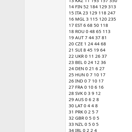
13 KAZ 11 193 157 350
14 FIN 52 184 129 313
15 ITA 23 129 118 247
16 MGL 3 115 120 235
17 EST 6 68 50 118
18 ROU 0 48 65 113
19 AUT 7 44 37 81
20 CZE 1 24 44 68
21 SUI 8 45 19 64
22 UKR 0 11 26 37
23 BEL 0 24 12 36
24 DEN 0 21 6 27
25 HUN 0 7 10 17
26 IND 0 7 10 17
27 FRA 0 10 6 16
28 SVK 0 3 9 12
29 AUS 0 6 2 8
30 LAT 0 4 4 8
31 PRK 0 2 5 7
32 GBR 0 5 0 5
33 NZL 0 5 0 5
34 IRL 0 2 2 4