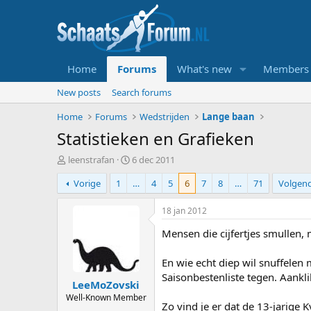
Home
Forums
What's new
Members
New posts
Search forums
Home
Forums
Wedstrijden
Lange baan
Statistieken en Grafieken
T
S
leenstrafan
6 dec 2011
o
t
Vorige
1
…
4
5
6
7
8
…
71
Volgen
p
a
i
r
c
t
18 jan 2012
s
d
Mensen die cijfertjes smullen,
t
a
a
t
r
u
En wie echt diep wil snuffelen
t
m
Saisonbestenliste tegen. Aankli
LeeMoZovski
e
r
Well-Known Member
Zo vind je er dat de 13-jarige