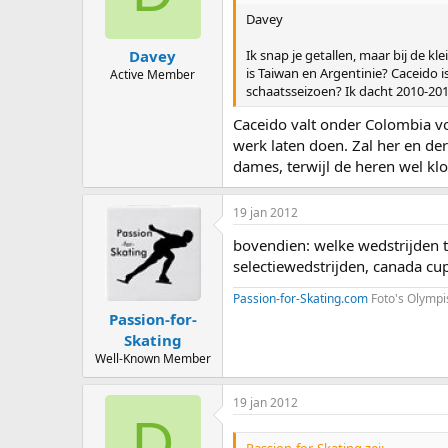
Davey
Ik snap je getallen, maar bij de kl
Davey
is Taiwan en Argentinie? Caceido 
Active Member
schaatsseizoen? Ik dacht 2010-20
Caceido valt onder Colombia volg
werk laten doen. Zal her en der 
dames, terwijl de heren wel klop
19 jan 2012
bovendien: welke wedstrijden te
selectiewedstrijden, canada cu
Passion-for-Skating.com
Foto's Olympi
Passion-for-
Skating
Well-Known Member
19 jan 2012
D