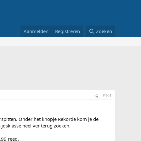
Aanmelden
Registreren
Zoeken
#101
orspitten. Onder het knopje Rekorde kom je de
tijdsklasse heel ver terug zoeken.
,99 reed.