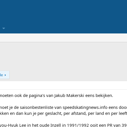
de
 moeten ook de pagina's van Jakub Makerski eens bekijken.
 moet je de saisonbestenliste van speedskatingnews.info eens do
kken en dan kun je per geslacht, per afstand, per land en per leef
 Kyou-Hyuk Lee in het oude Inzell in 1991/1992 ooit een PR van 39