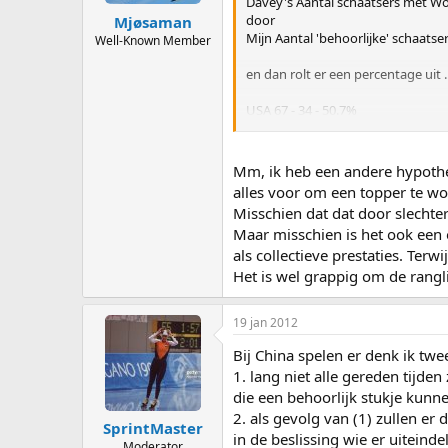
Davey's Aantal schaatsers met Wo
door
Mjøsaman
Mijn Aantal 'behoorlijke' schaatse
Well-Known Member
en dan rolt er een percentage uit ..
USA 67 - 34 - 50.7%
CAN 169 - 71 - 42.0%
KAZ 53 - 15 - 28.3%
NOR 93 - 25 - 26.9%
Mm, ik heb een andere hypothese
DUI 122 - 31 - 25.4%
alles voor om een topper te wor
JAP 373 - 94 - 25.2%
Misschien dat dat door slechte
KOR 110 - 27 - 24.5%
Maar misschien is het ook een
NED 540 - 128 - 23.7%
als collectieve prestaties. Terw
POL 54 - 12 - 22.2%
RUS 309 - 68 - 22.0%
Het is wel grappig om de rangli
CHI 252 - 30 - 11.9%
19 jan 2012
Drie uitschieters.
Bij China spelen er denk ik tw
China heeft wel heel veel 'behoor
1. lang niet alle gereden tijde
heeft China nog niet eens 10 schaa
die een behoorlijk stukje kunne
Canada en vooral Amerika daarente
2. als gevolg van (1) zullen er
SprintMaster
heeft op de ontwikkeling van de s
in de beslissing wie er uiteinde
Moderator