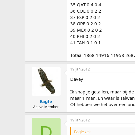
35 QAT 0 4 0 4
36 COL 0 0 2 2
37 ESP 0 2 0 2
38 GRE 0 2 0 2
39 MEX 0 2 0 2
40 PHI 0 2 0 2
41 TAN 0 1 0 1
Totaal 1868 14916 11958 268
19 jan 2012
Davey
Ik snap je getallen, maar bij de
maar 1 man. En waar is Taiwan 
Eagle
Of hebben we het over een and
Active Member
19 jan 2012
D
Eagle zei: