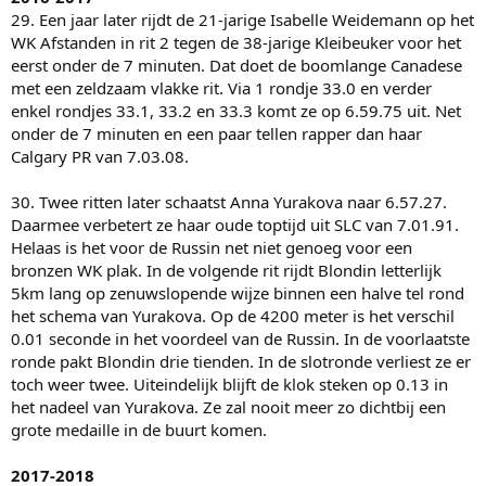
29. Een jaar later rijdt de 21-jarige Isabelle Weidemann op het
WK Afstanden in rit 2 tegen de 38-jarige Kleibeuker voor het
eerst onder de 7 minuten. Dat doet de boomlange Canadese
met een zeldzaam vlakke rit. Via 1 rondje 33.0 en verder
enkel rondjes 33.1, 33.2 en 33.3 komt ze op 6.59.75 uit. Net
onder de 7 minuten en een paar tellen rapper dan haar
Calgary PR van 7.03.08.
30. Twee ritten later schaatst Anna Yurakova naar 6.57.27.
Daarmee verbetert ze haar oude toptijd uit SLC van 7.01.91.
Helaas is het voor de Russin net niet genoeg voor een
bronzen WK plak. In de volgende rit rijdt Blondin letterlijk
5km lang op zenuwslopende wijze binnen een halve tel rond
het schema van Yurakova. Op de 4200 meter is het verschil
0.01 seconde in het voordeel van de Russin. In de voorlaatste
ronde pakt Blondin drie tienden. In de slotronde verliest ze er
toch weer twee. Uiteindelijk blijft de klok steken op 0.13 in
het nadeel van Yurakova. Ze zal nooit meer zo dichtbij een
grote medaille in de buurt komen.
2017-2018