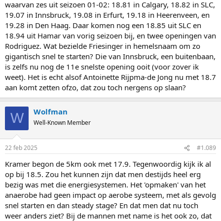
waarvan zes uit seizoen 01-02: 18.81 in Calgary, 18.82 in SLC,
19.07 in Innsbruck, 19.08 in Erfurt, 19.18 in Heerenveen, en
19.28 in Den Haag. Daar komen nog een 18.85 uit SLC en
18.94 uit Hamar van vorig seizoen bij, en twee openingen van
Rodriguez. Wat bezielde Friesinger in hemelsnaam om zo
gigantisch snel te starten? Die van Innsbruck, een buitenbaan,
is zelfs nu nog de 11e snelste opening ooit (voor zover ik
weet). Het is echt alsof Antoinette Rijpma-de Jong nu met 18.7
aan komt zetten ofzo, dat zou toch nergens op slaan?
Wolfman
W
Well-Known Member
22 feb 2025
#1.089
Kramer begon de 5km ook met 17.9. Tegenwoordig kijk ik al
op bij 18.5. Zou het kunnen zijn dat men destijds heel erg
bezig was met die energiesystemen. Het 'opmaken' van het
anaerobe had geen impact op aerobe systeem, met als gevolg
snel starten en dan steady stage? En dat men dat nu toch
weer anders ziet? Bij de mannen met name is het ook zo, dat