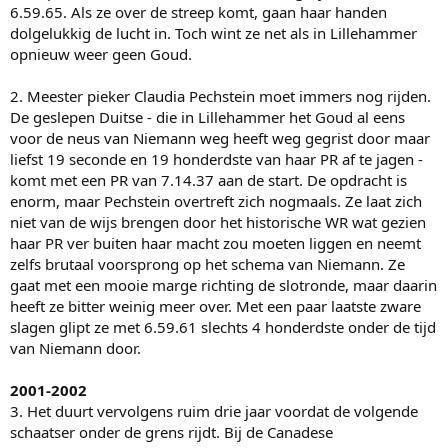
6.59.65. Als ze over de streep komt, gaan haar handen
dolgelukkig de lucht in. Toch wint ze net als in Lillehammer
opnieuw weer geen Goud.
2. Meester pieker Claudia Pechstein moet immers nog rijden.
De geslepen Duitse - die in Lillehammer het Goud al eens
voor de neus van Niemann weg heeft weg gegrist door maar
liefst 19 seconde en 19 honderdste van haar PR af te jagen -
komt met een PR van 7.14.37 aan de start. De opdracht is
enorm, maar Pechstein overtreft zich nogmaals. Ze laat zich
niet van de wijs brengen door het historische WR wat gezien
haar PR ver buiten haar macht zou moeten liggen en neemt
zelfs brutaal voorsprong op het schema van Niemann. Ze
gaat met een mooie marge richting de slotronde, maar daarin
heeft ze bitter weinig meer over. Met een paar laatste zware
slagen glipt ze met 6.59.61 slechts 4 honderdste onder de tijd
van Niemann door.
2001-2002
3. Het duurt vervolgens ruim drie jaar voordat de volgende
schaatser onder de grens rijdt. Bij de Canadese