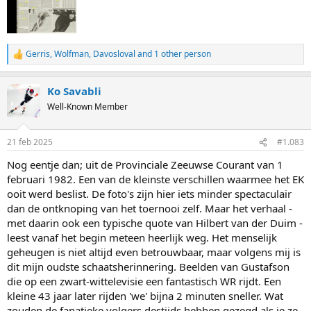
Gerris
,
Wolfman
,
Davosloval
and 1 other person
R
e
a
Ko Savabli
c
t
Well-Known Member
i
o
n
21 feb 2025
#1.083
s
:
Nog eentje dan; uit de Provinciale Zeeuwse Courant van 1
februari 1982. Een van de kleinste verschillen waarmee het EK
ooit werd beslist. De foto's zijn hier iets minder spectaculair
dan de ontknoping van het toernooi zelf. Maar het verhaal -
met daarin ook een typische quote van Hilbert van der Duim -
leest vanaf het begin meteen heerlijk weg. Het menselijk
geheugen is niet altijd even betrouwbaar, maar volgens mij is
dit mijn oudste schaatsherinnering. Beelden van Gustafson
die op een zwart-wittelevisie een fantastisch WR rijdt. Een
kleine 43 jaar later rijden 'we' bijna 2 minuten sneller. Wat
zouden de fanatieke volgers destijds hebben gezegd als je ze