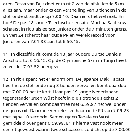
oren. Tessa van Dijk doet er in rit 2 van de afsluitende 5km
alles aan, maar ondanks een versnelling van 3 tienden in de
slotronde strandt ze op 7.00.10. Daarna is het wel raak. En
hoe! De pas 18-jarige Tsjechische sensatie Martina Sablikova
schaatst in rit 3 als eerste juniore onder de 7 minuten grens.
En ver! Ze scherpt haar oude PR en Wereldrecord voor
Junioren van 7.01.38 aan tot 6.50.45.
11. In diezelfde rit komt de 13 jaar oudere Duitse Daniela
Anschütz tot 6.56.15. Op de Olympische 5km in Turijn heeft
ze eerder 7.02.82 neergezet.
12. In rit 4 spant het er enorm om. De Japanse Maki Tabata
heeft in de slotronde nog 3 tienden verval en komt daardoor
met 7.00.09 net te kort. Haar pas 19-jarige Nederlandse
tegenstander Ireen Wüst heeft in die slotronde slechts 2
tienden verval en komt daarmee met 6.59.87 net wel onder
de grens uit. Daarmee verbetert ze haar oude PR van 7.09.23
met bijna 10 seconde. Samen rijden Tabata en Wüst
gemiddeld overigens 6.59.98. Er is hierna vast nooit meer
een rit geweest waarin twee schaatsers zo dicht op de 7.00.00