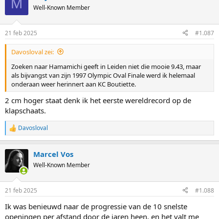
M
Well-Known Member
21 feb 2025
#1.087
Davosloval zei:
Zoeken naar Hamamichi geeft in Leiden niet die mooie 9.43, maar
als bijvangst van zijn 1997 Olympic Oval Finale werd ik helemaal
onderaan weer herinnert aan KC Boutiette.
2 cm hoger staat denk ik het eerste wereldrecord op de
klapschaats.
Davosloval
R
e
a
Marcel Vos
c
t
Well-Known Member
i
o
n
21 feb 2025
#1.088
s
:
Ik was benieuwd naar de progressie van de 10 snelste
openingen per afstand door de jaren heen, en het valt me