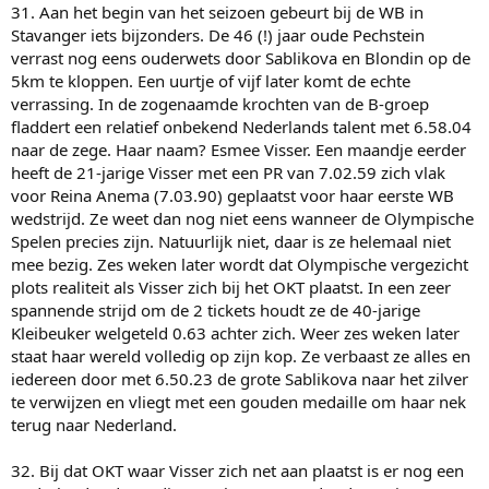
31. Aan het begin van het seizoen gebeurt bij de WB in
Stavanger iets bijzonders. De 46 (!) jaar oude Pechstein
verrast nog eens ouderwets door Sablikova en Blondin op de
5km te kloppen. Een uurtje of vijf later komt de echte
verrassing. In de zogenaamde krochten van de B-groep
fladdert een relatief onbekend Nederlands talent met 6.58.04
naar de zege. Haar naam? Esmee Visser. Een maandje eerder
heeft de 21-jarige Visser met een PR van 7.02.59 zich vlak
voor Reina Anema (7.03.90) geplaatst voor haar eerste WB
wedstrijd. Ze weet dan nog niet eens wanneer de Olympische
Spelen precies zijn. Natuurlijk niet, daar is ze helemaal niet
mee bezig. Zes weken later wordt dat Olympische vergezicht
plots realiteit als Visser zich bij het OKT plaatst. In een zeer
spannende strijd om de 2 tickets houdt ze de 40-jarige
Kleibeuker welgeteld 0.63 achter zich. Weer zes weken later
staat haar wereld volledig op zijn kop. Ze verbaast ze alles en
iedereen door met 6.50.23 de grote Sablikova naar het zilver
te verwijzen en vliegt met een gouden medaille om haar nek
terug naar Nederland.
32. Bij dat OKT waar Visser zich net aan plaatst is er nog een