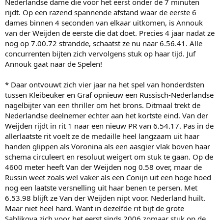
Nederlandse dame die voor het eerst onder de 7 minuten
rijdt. Op een razend spannende afstand waar de eerste 6
dames binnen 4 seconden van elkaar uitkomen, is Annouk
van der Weijden de eerste die dat doet. Precies 4 jaar nadat ze
nog op 7.00.72 strandde, schaatst ze nu naar 6.56.41. Alle
concurrenten bijten zich vervolgens stuk op haar tijd. Juf
Annouk gaat naar de Spelen!
* Daar ontvouwt zich vier jaar na het spel van honderdsten
tussen Kleibeuker en Graf opnieuw een Russisch-Nederlandse
nagelbijter van een thriller om het brons. Ditmaal trekt de
Nederlandse deelnemer echter aan het kortste eind. Van der
Weijden rijdt in rit 1 naar een nieuw PR van 6.54.17. Pas in de
allerlaatste rit voelt ze de medaille heel langzaam uit haar
handen glippen als Voronina als een aasgier vlak boven haar
schema circuleert en resoluut weigert om stuk te gaan. Op de
4600 meter heeft Van der Weijden nog 0.58 over, maar de
Russin weet zoals wel vaker als een Conijn uit een hoge hoed
nog een laatste versnelling uit haar benen te persen. Met
6.53.98 blijft ze Van der Weijden nipt voor. Nederland huilt.
Maar niet heel hard. Want in dezelfde rit bijt de grote
Sablikova zich voor het eerst sinds 2006 zomaar stuk op de