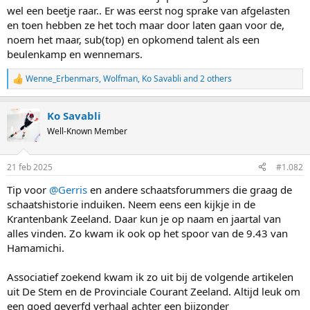
wel een beetje raar.. Er was eerst nog sprake van afgelasten
en toen hebben ze het toch maar door laten gaan voor de,
noem het maar, sub(top) en opkomend talent als een
beulenkamp en wennemars.
Wenne_Erbenmars
,
Wolfman
,
Ko Savabli
and 2 others
R
e
a
Ko Savabli
c
t
Well-Known Member
i
o
n
21 feb 2025
#1.082
s
:
Tip voor
@Gerris
en andere schaatsforummers die graag de
schaatshistorie induiken. Neem eens een kijkje in de
Krantenbank Zeeland. Daar kun je op naam en jaartal van
alles vinden. Zo kwam ik ook op het spoor van de 9.43 van
Hamamichi.
Associatief zoekend kwam ik zo uit bij de volgende artikelen
uit De Stem en de Provinciale Courant Zeeland. Altijd leuk om
een goed geverfd verhaal achter een bijzonder