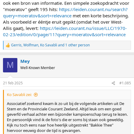
ook een bron van informatie. Een simpele zoekopdracht voor
"moeratov" geeft 195 hits:
https://leiden.courant.nu/search?
query=moeratov&sort=relevance
met een korte beschrijving.
Als voorbeeld er ééntje eruit gepikt (omdat het over West-
Allis gaat), levert:
https://leiden.courant.nu/issue/LLC/1970-
02-23/edition/0/page/11?query=moeratov&sort=relevance
Gerris
,
Wolfman
,
Ko Savabli
and 1 other person
R
e
a
Mey
c
M
t
Well-Known Member
i
o
n
21 feb 2025
#1.085
s
:
Ko Savabli zei:
Associatief zoekend kwam ik zo uit bij de volgende artikelen uit De
Stem en de Provinciale Courant Zeeland. Altijd leuk om een goed
geverfd verhaal achter een bijzonder kampioenschap terug te lezen.
En persoonlijk vind ik de foto's die er soms bij staan ook geweldig.
Kijk nu toch eens naar hoe heerlijk uitgestrekt "Bakkie Thee"
hiervoor eeuwig door de tijd is gevangen.