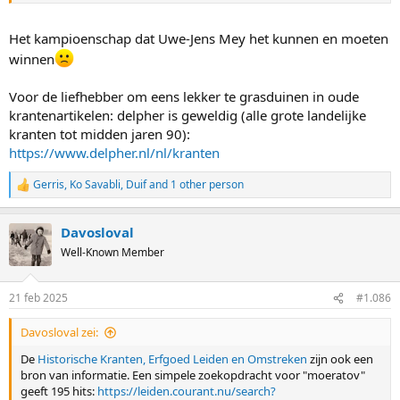
Het kampioenschap dat Uwe-Jens Mey het kunnen en moeten
winnen
Voor de liefhebber om eens lekker te grasduinen in oude
krantenartikelen: delpher is geweldig (alle grote landelijke
kranten tot midden jaren 90):
https://www.delpher.nl/nl/kranten
Gerris
,
Ko Savabli
,
Duif
and 1 other person
R
e
a
Davosloval
c
t
Well-Known Member
i
o
n
21 feb 2025
#1.086
s
:
Davosloval zei:
De
Historische Kranten, Erfgoed Leiden en Omstreken
zijn ook een
bron van informatie. Een simpele zoekopdracht voor "moeratov"
geeft 195 hits:
https://leiden.courant.nu/search?