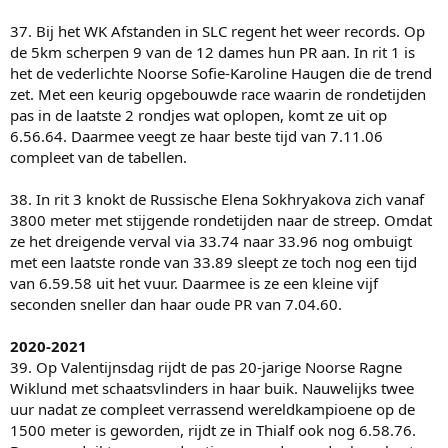
37. Bij het WK Afstanden in SLC regent het weer records. Op
de 5km scherpen 9 van de 12 dames hun PR aan. In rit 1 is
het de vederlichte Noorse Sofie-Karoline Haugen die de trend
zet. Met een keurig opgebouwde race waarin de rondetijden
pas in de laatste 2 rondjes wat oplopen, komt ze uit op
6.56.64. Daarmee veegt ze haar beste tijd van 7.11.06
compleet van de tabellen.
38. In rit 3 knokt de Russische Elena Sokhryakova zich vanaf
3800 meter met stijgende rondetijden naar de streep. Omdat
ze het dreigende verval via 33.74 naar 33.96 nog ombuigt
met een laatste ronde van 33.89 sleept ze toch nog een tijd
van 6.59.58 uit het vuur. Daarmee is ze een kleine vijf
seconden sneller dan haar oude PR van 7.04.60.
2020-2021
39. Op Valentijnsdag rijdt de pas 20-jarige Noorse Ragne
Wiklund met schaatsvlinders in haar buik. Nauwelijks twee
uur nadat ze compleet verrassend wereldkampioene op de
1500 meter is geworden, rijdt ze in Thialf ook nog 6.58.76.