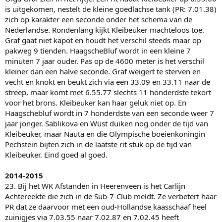
is uitgekomen, nestelt de kleine goedlachse tank (PR: 7.01.38)
zich op karakter een seconde onder het schema van de
Nederlandse. Rondenlang kijkt Kleibeuker machteloos toe.
Graf gaat niet kapot en houdt het verschil steeds maar op
pakweg 9 tienden. HaagscheBluf wordt in een kleine 7
minuten 7 jaar ouder. Pas op de 4600 meter is het verschil
kleiner dan een halve seconde. Graf weigert te sterven en
vecht en knokt en beukt zich via een 33.09 en 33.11 naar de
streep, maar komt met 6.55.77 slechts 11 honderdste tekort
voor het brons. Kleibeuker kan haar geluk niet op. En
Haagschebluf wordt in 7 honderdste van een seconde weer 7
jaar jonger. Sablikova en Wüst duiken nog onder de tijd van
Kleibeuker, maar Nauta en die Olympische boeienkoningin
Pechstein bijten zich in de laatste rit stuk op de tijd van
Kleibeuker. Eind goed al goed.
2014-2015
23. Bij het WK Afstanden in Heerenveen is het Carlijn
Achtereekte die zich in de Sub-7-Club meldt. Ze verbetert haar
PR dat ze daarvoor met een oud-Hollandse kaasschaaf heel
zuinigjes via 7.03.55 naar 7.02.87 en 7.02.45 heeft