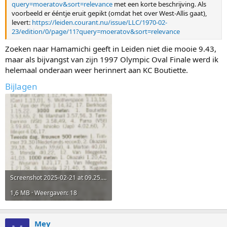
query=moeratov&sort=relevance
met een korte beschrijving. Als
voorbeeld er ééntje eruit gepikt (omdat het over West-Allis gaat),
levert:
https://leiden.courant.nu/issue/LLC/1970-02-
23/edition/0/page/11?query=moeratov&sort=relevance
Zoeken naar Hamamichi geeft in Leiden niet die mooie 9.43,
maar als bijvangst van zijn 1997 Olympic Oval Finale werd ik
helemaal onderaan weer herinnert aan KC Boutiette.
Bijlagen
Screenshot 2025-02-21 at 09.25.43.png
1,6 MB · Weergaven: 18
Mey