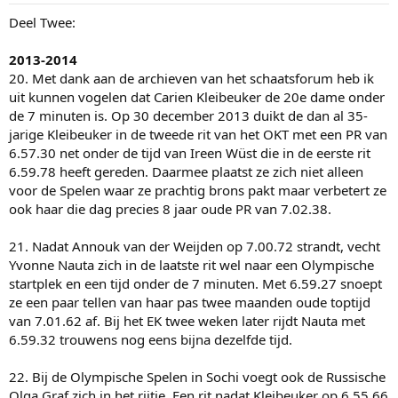
:
Deel Twee:
2013-2014
20. Met dank aan de archieven van het schaatsforum heb ik
uit kunnen vogelen dat Carien Kleibeuker de 20e dame onder
de 7 minuten is. Op 30 december 2013 duikt de dan al 35-
jarige Kleibeuker in de tweede rit van het OKT met een PR van
6.57.30 net onder de tijd van Ireen Wüst die in de eerste rit
6.59.78 heeft gereden. Daarmee plaatst ze zich niet alleen
voor de Spelen waar ze prachtig brons pakt maar verbetert ze
ook haar die dag precies 8 jaar oude PR van 7.02.38.
21. Nadat Annouk van der Weijden op 7.00.72 strandt, vecht
Yvonne Nauta zich in de laatste rit wel naar een Olympische
startplek en een tijd onder de 7 minuten. Met 6.59.27 snoept
ze een paar tellen van haar pas twee maanden oude toptijd
van 7.01.62 af. Bij het EK twee weken later rijdt Nauta met
6.59.32 trouwens nog eens bijna dezelfde tijd.
22. Bij de Olympische Spelen in Sochi voegt ook de Russische
Olga Graf zich in het rijtje. Een rit nadat Kleibeuker op 6.55.66