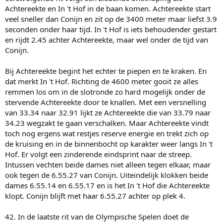
Achtereekte en In 't Hof in de baan komen. Achtereekte start
veel sneller dan Conijn en zit op de 3400 meter maar liefst 3.9
seconden onder haar tijd. In 't Hof is iets behoudender gestart
en rijdt 2.45 achter Achtereekte, maar wel onder de tijd van
Conijn.
Bij Achtereekte begint het echter te piepen en te kraken. En
dat merkt In 't Hof. Richting de 4600 meter gooit ze alles
remmen los om in de slotronde zo hard mogelijk onder de
stervende Achtereekte door te knallen. Met een versnelling
van 33.34 naar 32.91 lijkt ze Achtereekte die van 33.79 naar
34.23 wegzakt te gaan verschalken. Maar Achtereekte vindt
toch nog ergens wat restjes reserve energie en trekt zich op
de kruising en in de binnenbocht op karakter weer langs In 't
Hof. Er volgt een zinderende eindsprint naar de streep.
Intussen vechten beide dames niet alleen tegen elkaar, maar
ook tegen de 6.55.27 van Conijn. Uiteindelijk klokken beide
dames 6.55.14 en 6.55.17 en is het In 't Hof die Achtereekte
klopt. Conijn blijft met haar 6.55.27 achter op plek 4.
42. In de laatste rit van de Olympische Spelen doet de