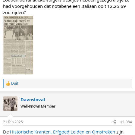
had voorgehouden dat notabene een Italiaan ooit 12.25.69
zou rijden?
Duif
R
e
a
Davosloval
c
t
Well-Known Member
i
o
n
21 feb 2025
#1.084
s
:
De
Historische Kranten, Erfgoed Leiden en Omstreken
zijn