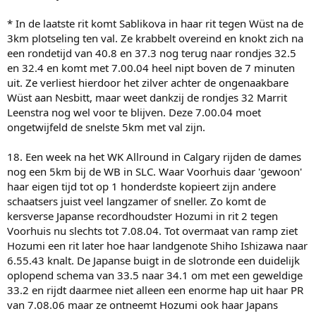
* In de laatste rit komt Sablikova in haar rit tegen Wüst na de
3km plotseling ten val. Ze krabbelt overeind en knokt zich na
een rondetijd van 40.8 en 37.3 nog terug naar rondjes 32.5
en 32.4 en komt met 7.00.04 heel nipt boven de 7 minuten
uit. Ze verliest hierdoor het zilver achter de ongenaakbare
Wüst aan Nesbitt, maar weet dankzij de rondjes 32 Marrit
Leenstra nog wel voor te blijven. Deze 7.00.04 moet
ongetwijfeld de snelste 5km met val zijn.
18. Een week na het WK Allround in Calgary rijden de dames
nog een 5km bij de WB in SLC. Waar Voorhuis daar 'gewoon'
haar eigen tijd tot op 1 honderdste kopieert zijn andere
schaatsers juist veel langzamer of sneller. Zo komt de
kersverse Japanse recordhoudster Hozumi in rit 2 tegen
Voorhuis nu slechts tot 7.08.04. Tot overmaat van ramp ziet
Hozumi een rit later hoe haar landgenote Shiho Ishizawa naar
6.55.43 knalt. De Japanse buigt in de slotronde een duidelijk
oplopend schema van 33.5 naar 34.1 om met een geweldige
33.2 en rijdt daarmee niet alleen een enorme hap uit haar PR
van 7.08.06 maar ze ontneemt Hozumi ook haar Japans