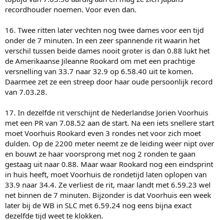
recordhouder noemen. Voor even dan.
16. Twee ritten later vechten nog twee dames voor een tijd
onder de 7 minuten. In een zeer spannende rit waarin het
verschil tussen beide dames nooit groter is dan 0.88 lukt het
de Amerikaanse Jileanne Rookard om met een prachtige
versnelling van 33.7 naar 32.9 op 6.58.40 uit te komen.
Daarmee zet ze een streep door haar oude persoonlijk record
van 7.03.28.
17. In dezelfde rit verschijnt de Nederlandse Jorien Voorhuis
met een PR van 7.08.52 aan de start. Na een iets snellere start
moet Voorhuis Rookard even 3 rondes net voor zich moet
dulden. Op de 2200 meter neemt ze de leiding weer nipt over
en bouwt ze haar voorsprong met nog 2 ronden te gaan
gestaag uit naar 0.88. Maar waar Rookard nog een eindsprint
in huis heeft, moet Voorhuis de rondetijd laten oplopen van
33.9 naar 34.4. Ze verliest de rit, maar landt met 6.59.23 wel
net binnen de 7 minuten. Bijzonder is dat Voorhuis een week
later bij de WB in SLC met 6.59.24 nog eens bijna exact
dezelfde tijd weet te klokken.