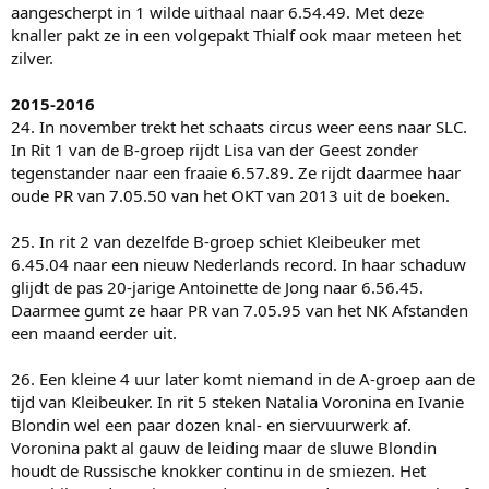
aangescherpt in 1 wilde uithaal naar 6.54.49. Met deze
knaller pakt ze in een volgepakt Thialf ook maar meteen het
zilver.
2015-2016
24. In november trekt het schaats circus weer eens naar SLC.
In Rit 1 van de B-groep rijdt Lisa van der Geest zonder
tegenstander naar een fraaie 6.57.89. Ze rijdt daarmee haar
oude PR van 7.05.50 van het OKT van 2013 uit de boeken.
25. In rit 2 van dezelfde B-groep schiet Kleibeuker met
6.45.04 naar een nieuw Nederlands record. In haar schaduw
glijdt de pas 20-jarige Antoinette de Jong naar 6.56.45.
Daarmee gumt ze haar PR van 7.05.95 van het NK Afstanden
een maand eerder uit.
26. Een kleine 4 uur later komt niemand in de A-groep aan de
tijd van Kleibeuker. In rit 5 steken Natalia Voronina en Ivanie
Blondin wel een paar dozen knal- en siervuurwerk af.
Voronina pakt al gauw de leiding maar de sluwe Blondin
houdt de Russische knokker continu in de smiezen. Het