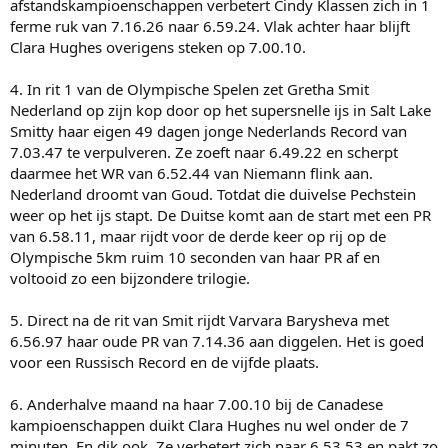
afstandskampioenschappen verbetert Cindy Klassen zich in 1
ferme ruk van 7.16.26 naar 6.59.24. Vlak achter haar blijft
Clara Hughes overigens steken op 7.00.10.
4. In rit 1 van de Olympische Spelen zet Gretha Smit
Nederland op zijn kop door op het supersnelle ijs in Salt Lake
Smitty haar eigen 49 dagen jonge Nederlands Record van
7.03.47 te verpulveren. Ze zoeft naar 6.49.22 en scherpt
daarmee het WR van 6.52.44 van Niemann flink aan.
Nederland droomt van Goud. Totdat die duivelse Pechstein
weer op het ijs stapt. De Duitse komt aan de start met een PR
van 6.58.11, maar rijdt voor de derde keer op rij op de
Olympische 5km ruim 10 seconden van haar PR af en
voltooid zo een bijzondere trilogie.
5. Direct na de rit van Smit rijdt Varvara Barysheva met
6.56.97 haar oude PR van 7.14.36 aan diggelen. Het is goed
voor een Russisch Record en de vijfde plaats.
6. Anderhalve maand na haar 7.00.10 bij de Canadese
kampioenschappen duikt Clara Hughes nu wel onder de 7
minuten. En dik ook. Ze verbetert zich naar 6.53.53 en pakt zo