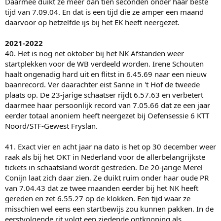
Daarmee duikt ze meer dan tien seconden onder haar beste
tijd van 7.09.04. En dat is een tijd die ze amper een maand
daarvoor op hetzelfde ijs bij het EK heeft neergezet.
2021-2022
40. Het is nog net oktober bij het NK Afstanden weer
startplekken voor de WB verdeeld worden. Irene Schouten
haalt ongenadig hard uit en flitst in 6.45.69 naar een nieuw
baanrecord. Ver daarachter eist Sanne in 't Hof de tweede
plaats op. De 23-jarige schaatser rijdt 6.57.63 en verbetert
daarmee haar persoonlijk record van 7.05.66 dat ze een jaar
eerder totaal anoniem heeft neergezet bij Oefensessie 6 KTT
Noord/STF-Gewest Fryslan.
41. Exact vier en acht jaar na dato is het op 30 december weer
raak als bij het OKT in Nederland voor de allerbelangrijkste
tickets in schaatsland wordt gestreden. De 20-jarige Merel
Conijn laat zich daar zien. Ze duikt ruim onder haar oude PR
van 7.04.43 dat ze twee maanden eerder bij het NK heeft
gereden en zet 6.55.27 op de klokken. Een tijd waar ze
misschien wel eens een startbewijs zou kunnen pakken. In de
eerstvolgende rit volgt een ziedende ontknoping als