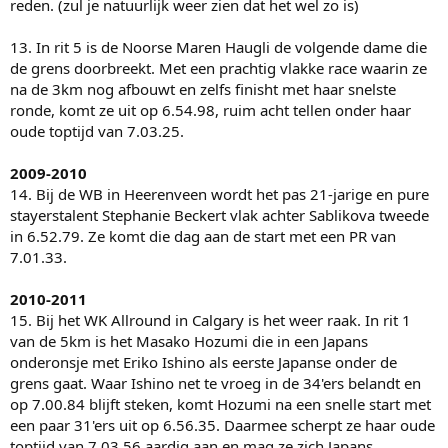
reden. (zul je natuurlijk weer zien dat het wel zo is)
13. In rit 5 is de Noorse Maren Haugli de volgende dame die
de grens doorbreekt. Met een prachtig vlakke race waarin ze
na de 3km nog afbouwt en zelfs finisht met haar snelste
ronde, komt ze uit op 6.54.98, ruim acht tellen onder haar
oude toptijd van 7.03.25.
2009-2010
14. Bij de WB in Heerenveen wordt het pas 21-jarige en pure
stayerstalent Stephanie Beckert vlak achter Sablikova tweede
in 6.52.79. Ze komt die dag aan de start met een PR van
7.01.33.
2010-2011
15. Bij het WK Allround in Calgary is het weer raak. In rit 1
van de 5km is het Masako Hozumi die in een Japans
onderonsje met Eriko Ishino als eerste Japanse onder de
grens gaat. Waar Ishino net te vroeg in de 34'ers belandt en
op 7.00.84 blijft steken, komt Hozumi na een snelle start met
een paar 31'ers uit op 6.56.35. Daarmee scherpt ze haar oude
toptijd van 7.03.56 aardig aan en mag ze zich Japans