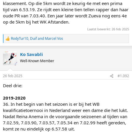
klassement. Op die 5km wordt ze keurig 4e met een prima
tijd van 6.53.19. Ze rijdt een kleine tien tellen rapper dan haar
oude PR van 7.03.40. Een jaar later wordt Zueva nog eens 4e
op de 5km bij het WK Afstanden.
Laatst bewerkt:
26 feb 2025
RodyTur10
,
Duif
and
Marcel Vos
R
e
a
Ko Savabli
c
t
Well-Known Member
i
o
n
26 feb 2025
#1.092
s
:
Deel drie:
2019-2020
36. In het begin van het seizoen is er bij het WB
kwalificatietoernooi in Nederland weer een dame die het lukt.
Nadat Reina Anema in de voorgaande seizoenen al tijden van
7.02.59, 7.03.90, 7.03.57, 7.05.34 en 7.02.99 heeft gereden,
komt ze nu eindelijk op 6.57.58 uit.