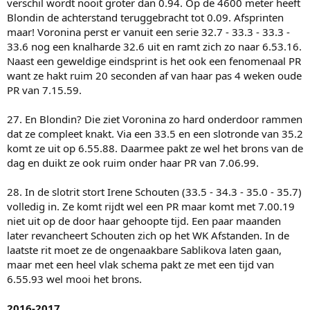
verschil wordt nooit groter dan 0.94. Op de 4600 meter heeft
Blondin de achterstand teruggebracht tot 0.09. Afsprinten
maar! Voronina perst er vanuit een serie 32.7 - 33.3 - 33.3 -
33.6 nog een knalharde 32.6 uit en ramt zich zo naar 6.53.16.
Naast een geweldige eindsprint is het ook een fenomenaal PR
want ze hakt ruim 20 seconden af van haar pas 4 weken oude
PR van 7.15.59.
27. En Blondin? Die ziet Voronina zo hard onderdoor rammen
dat ze compleet knakt. Via een 33.5 en een slotronde van 35.2
komt ze uit op 6.55.88. Daarmee pakt ze wel het brons van de
dag en duikt ze ook ruim onder haar PR van 7.06.99.
28. In de slotrit stort Irene Schouten (33.5 - 34.3 - 35.0 - 35.7)
volledig in. Ze komt rijdt wel een PR maar komt met 7.00.19
niet uit op de door haar gehoopte tijd. Een paar maanden
later revancheert Schouten zich op het WK Afstanden. In de
laatste rit moet ze de ongenaakbare Sablikova laten gaan,
maar met een heel vlak schema pakt ze met een tijd van
6.55.93 wel mooi het brons.
2016-2017