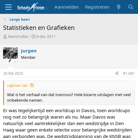
Aanmelden
Registreren
Lange baan
Statistieken en Grafieken
T
S
leenstrafan
6 dec 2011
o
t
p
a
Jurgen
i
r
Member
c
t
s
d
t
a
20 feb 2025
#1.081
a
t
r
u
rajknier zei:
t
m
e
Wat is het verhaal van dat toernooi? Hele bizarre uitslagen met veel
r
onbekende namen.
Er was tegelijkertijd een worldcup in Davos, toen worldcups
nog niet zo belangrijk waren als nu. Maar Davos was
natuurlijk veel aantrekkelijker dan een wedstrijdje in Den
Haag waar geen enkele selectie voor belangrijke wedstrijden
aan verbonden was. De wedstrijdplanning van de KNSB was