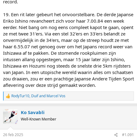
record.
19. Een rit later gebeurt het onvoorstelbare. De derde Japanse
Eriko Ishino revancheert zich voor haar 7.00.84 een week
eerder. Niet bang om nog eens compleet kapot te gaan, opent
ze met twee 31'ers. Via een stel 32'ers en 33'ers belandt ze
onvermijdelijk in de 34'ers, maar op de streep houdt ze met
haar 6.55.07 net genoeg over om het Japans record weer van
Ishizawa af te pakken. De stomende rookpluimen zijn
intussen allang opgestegen, maar 15 jaar later zijn Ishino,
Ishizawa en Hozumi nog steeds de snelste drie 5km rijdsters
van Japan. In een utopische wereld waarin alles om schaatsen
zou draaien, zou er een prachtige Japanse Andere Tijden Sport
aflevering over deze strijd gemaakt worden.
RodyTur10
,
Duif
and
Marcel Vos
R
e
a
Ko Savabli
c
t
Well-Known Member
i
o
n
26 feb 2025
#1.091
s