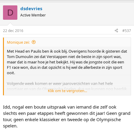
dsdevries
D
Active Member
22 dec 2016
#537
Monique zei:
Met Head en Paulis ben ik ook blij. Overigens hoorde ik gisteren dat
Tom Dumoulin zei dat Verstappen niet de beste in zijn sport was,
maar dat is maar hoe je het bekijkt. Hij was de jongste ooit die een
F1 race won, dus in dat opzicht is hij wel de allerbeste in zijn sport
ooit.
Volgende week komen er weer jaaroverzichten van het hele
sportjaar en van de Olympische Spelen, dus we kunnen nog heerlijk
Klik om te vergroten...
nagenieten van dit mooie sportjaar.
Idd, nogal een boute uitspraak van iemand die zelf ook
slechts een paar etappes heeft gewonnen dit jaar! Geen grand
tour, geen enkele klassieker en tweede op de Olympische
spelen.