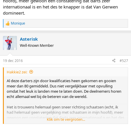
hoofd), meer gewoon een constatering dat darts zeer
internationaal is en het des te knapper is dat Van Gerwen
domineert.
Monique
R
e
a
Asterisk
c
t
Well-Known Member
i
o
n
19 dec 2016
#527
s
:
Hakkie2 zei:
Al deze darters zijn door kwalificaties heen gekomen en gooien
meer dan 80 gemiddeld. Dus niet vergelijkbaar met opvulling
omdat het leuk is landen mee te laten doen. De deelnemers horen
echt allemaal wel bij de beteren van de wereld.
Het is trouwens helemaal geen sneer richting schaatsen (echt, ik
had helemaal geen vergelijking met schaatsen in mijn hoofd), meer
gewoon een constatering dat darts zeer internationaal is en het des
Klik om te vergroten...
te knapper is dat Van Gerwen domineert.