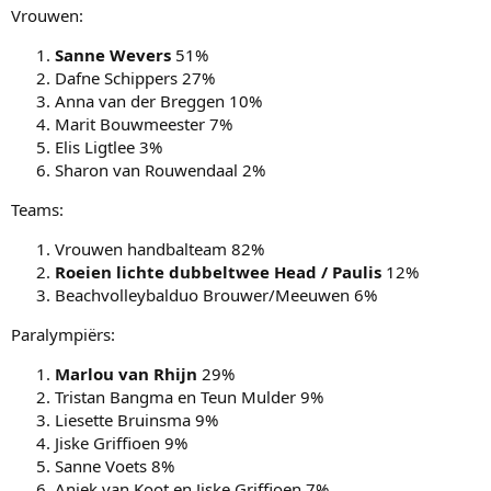
Vrouwen:
Sanne Wevers
51%
Dafne Schippers 27%
Anna van der Breggen 10%
Marit Bouwmeester 7%
Elis Ligtlee 3%
Sharon van Rouwendaal 2%
Teams:
Vrouwen handbalteam 82%
Roeien lichte dubbeltwee Head / Paulis
12%
Beachvolleybalduo Brouwer/Meeuwen 6%
Paralympiërs:
Marlou van Rhijn
29%
Tristan Bangma en Teun Mulder 9%
Liesette Bruinsma 9%
Jiske Griffioen 9%
Sanne Voets 8%
Aniek van Koot en Jiske Griffioen 7%