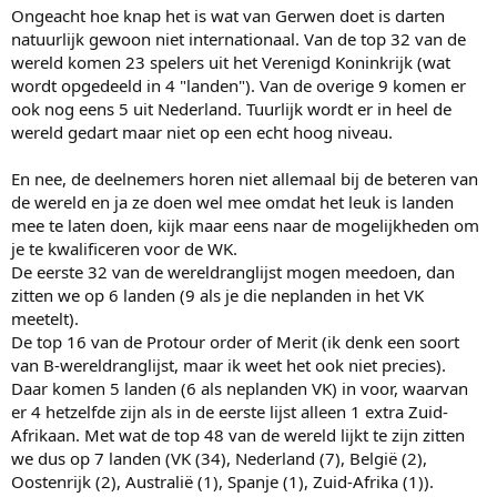
Ongeacht hoe knap het is wat van Gerwen doet is darten
natuurlijk gewoon niet internationaal. Van de top 32 van de
wereld komen 23 spelers uit het Verenigd Koninkrijk (wat
wordt opgedeeld in 4 "landen"). Van de overige 9 komen er
ook nog eens 5 uit Nederland. Tuurlijk wordt er in heel de
wereld gedart maar niet op een echt hoog niveau.
En nee, de deelnemers horen niet allemaal bij de beteren van
de wereld en ja ze doen wel mee omdat het leuk is landen
mee te laten doen, kijk maar eens naar de mogelijkheden om
je te kwalificeren voor de WK.
De eerste 32 van de wereldranglijst mogen meedoen, dan
zitten we op 6 landen (9 als je die neplanden in het VK
meetelt).
De top 16 van de Protour order of Merit (ik denk een soort
van B-wereldranglijst, maar ik weet het ook niet precies).
Daar komen 5 landen (6 als neplanden VK) in voor, waarvan
er 4 hetzelfde zijn als in de eerste lijst alleen 1 extra Zuid-
Afrikaan. Met wat de top 48 van de wereld lijkt te zijn zitten
we dus op 7 landen (VK (34), Nederland (7), België (2),
Oostenrijk (2), Australië (1), Spanje (1), Zuid-Afrika (1)).