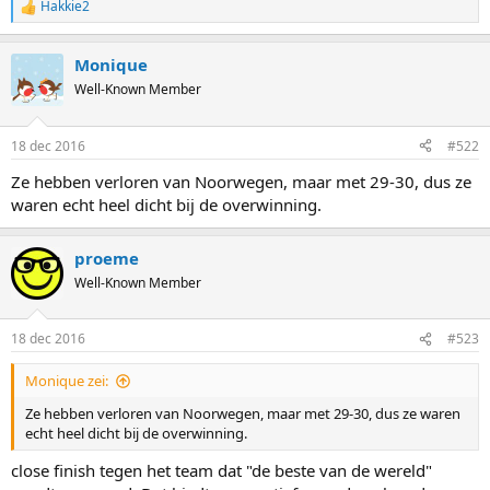
Hakkie2
R
e
a
Monique
c
t
Well-Known Member
i
o
n
18 dec 2016
#522
s
:
Ze hebben verloren van Noorwegen, maar met 29-30, dus ze
waren echt heel dicht bij de overwinning.
proeme
Well-Known Member
18 dec 2016
#523
Monique zei:
Ze hebben verloren van Noorwegen, maar met 29-30, dus ze waren
echt heel dicht bij de overwinning.
close finish tegen het team dat "de beste van de wereld"