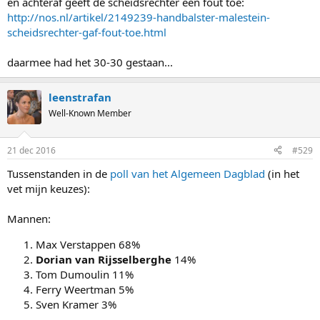
en achteraf geeft de scheidsrechter een fout toe:
http://nos.nl/artikel/2149239-handbalster-malestein-
scheidsrechter-gaf-fout-toe.html
daarmee had het 30-30 gestaan...
leenstrafan
Well-Known Member
21 dec 2016
#529
Tussenstanden in de
poll van het Algemeen Dagblad
(in het
vet mijn keuzes):
Mannen:
Max Verstappen 68%
Dorian van Rijsselberghe
14%
Tom Dumoulin 11%
Ferry Weertman 5%
Sven Kramer 3%