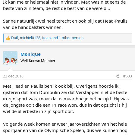
Ik kan me er helemaal niet in vinden. Max was niet eens de
beste van zijn team, de rest de best van de wereld...
Sanne natuurlijk wel heel terecht en ook blij dat Head-Paulis
van de handbalsters winnen.
Duif
,
michiel0128
,
Koen
and 1 other person
R
e
a
Monique
c
t
Well-Known Member
i
o
n
22 dec 2016
#533
s
:
Met Head en Paulis ben ik ook blij. Overigens hoorde ik
gisteren dat Tom Dumoulin zei dat Verstappen niet de beste
in zijn sport was, maar dat is maar hoe je het bekijkt. Hij was
de jongste ooit die een F1 race won, dus in dat opzicht is hij
wel de allerbeste in zijn sport ooit.
Volgende week komen er weer jaaroverzichten van het hele
sportjaar en van de Olympische Spelen, dus we kunnen nog