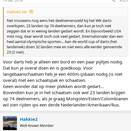
19 dec 2016
#525
Hakkie2 zei:
Net trouwens nog eens het deelnemersveld bij het WK darts
overlopen. 23 landen op 74 deelnemers, dan kun je toch niet
zeggen dat er in weinig landen gedart wordt. En bijvoorbeeld USA
mist nog, daar wordt toch ook veel gedart. Internationaler dan een
heel aantal olympische sporten... Aan de world cup of darts (het
landenwk) doen 32 landen mee en niet eens alle eerder genoemde
23 (2 niet).
Voor darts heb je alleen een bord en een paar pijltjes nodig.
Dat kun je overal doen en is goedkoop. Voor
langebaanschaatsen heb je een 400m-ijsbaan nodig (is niet
overal) met een schaatspak en schaatsen.
Geen wonder dat op meer plekken wordt gedart...
Bovendien kun je in het schaatsen ook wel 23 landen krijgen
op 74 deelnemers, als je graag Mongolen/Esten/Colombianen
wil zien rijden ipv een derde Nederlander/Amerikaan/Rus.
Hakkie2
Well-Known Member