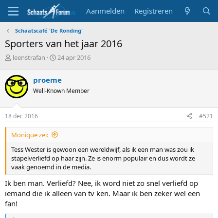
Aanmelden
Registreren
Schaatscafé 'De Ronding'
Sporters van het jaar 2016
T
S
leenstrafan
24 apr 2016
o
t
p
a
proeme
i
r
Well-Known Member
c
t
s
d
t
a
18 dec 2016
#521
a
t
r
u
Monique zei:
t
m
e
Tess Wester is gewoon een wereldwijf, als ik een man was zou ik
r
stapelverliefd op haar zijn. Ze is enorm populair en dus wordt ze
vaak genoemd in de media.
Ik ben man. Verliefd? Nee, ik word niet zo snel verliefd op
iemand die ik alleen van tv ken. Maar ik ben zeker wel een
fan!