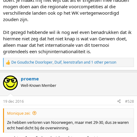
doen. Je maakt mij niet wijs dat als er Engelsen mee hadden
mogen doen aan die regionale voorcompetities al die
verschillende landen ook op het WK vertegenwoordigd
zouden zijn.
Dit gezegd hebbende wil ik nog wel even benadrukken dat ik
hiermee niet zeg dat het niet knap is wat van Gerwen doet,
alleen maar dat het internationale van dit toernooi
grotendeels een schijninternationaliteit is.
De Goudsche Doorloper
,
Duif
,
leenstrafan
and 1 other person
R
e
a
proeme
c
t
Well-Known Member
i
o
n
19 dec 2016
#528
s
:
Monique zei:
Ze hebben verloren van Noorwegen, maar met 29-30, dus ze waren
echt heel dicht bij de overwinning.