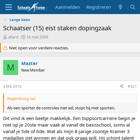
Aanmelden
Registreren
Lange baan
Schaatser (15) eist staken dopingzaak
T
S
allard
16 mei 2009
o
t
p
Niet open voor verdere reacties.
a
i
r
c
t
Mazter
s
d
M
t
New Member
a
a
t
r
u
4 feb 2010
#421
t
m
e
Regenboog zei:
r
Als een sporter de controles niet wil, stopt hij met sporten.
Dit vind ik een beetje makkelijk. Een toppsortcarriere begin je
niet op je 20ste maar vaak al vanaf de basisschool, soms al
vanaf je 5de of 6de. Wat als mijn 8-jarige zoontje Kramer 3
medailles ziet winnen en dat ook graag wilt. Hij schijnt talent