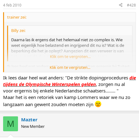
4 feb 2010
#428
trainer zei:
Billy zei:
Daarna las ik ergens dat het helemaal niet zo complex is. Wie
weet eigenlijk hoe belastend en ingrijpend dit nu is? Wat is de
beperking die het je oplegt? Aangezien dit een verweer is van
Lotus, past dit dus eigenlijk nog steeds in deze topic.
Klik om te vergroten...
Ik lees heel wat anders . . . Dopingregels wekken ergernis bij Tuitert
Klik om te vergroten...
http://www.nusport.nl/schaatsen/2177650/dopingregels-wekken-
Ik lees daar heel wat anders: "De strikte dopingprocedures
die
ergernis-bij-tuitert.html
tijdens de Olympische Winterspelen gelden
, zorgen nu al
voor ergernis bij enkele Nederlandse schaatsers........ "
Maar het is een retoriek van kamp Lommers waar we nu zo
langzaam aan gewent zouden moeten zijn
Mazter
M
New Member