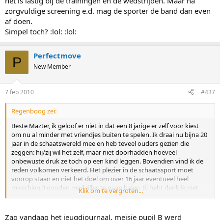
het is lastig bij de trainingen en de wedstrijden. Maar na
zorgvuldige screening e.d. mag de sporter de band dan even
af doen.
Simpel toch? :lol: :lol:
Perfectmove
P
New Member
7 feb 2010
#437
Regenboog zei:
Beste Mazter, ik geloof er niet in dat een 8 jarige er zelf voor kiest
om nu al minder met vriendjes buiten te spelen. Ik draai nu bijna 20
jaar in de schaatswereld mee en heb teveel ouders gezien die
zeggen: hij/zij wil het zelf, maar niet doorhadden hoeveel
onbewuste druk ze toch op een kind leggen. Bovendien vind ik de
reden volkomen verkeerd. Het plezier in de schaatssport moet
voorop staan en niet het doel om over 16 jaar eventueel heel
misschien 3 gouden medailles te gaan halen. Jij hebt denk ik niet
Klik om te vergroten...
door wat er allemaal voor nodig is om de top te halen, bij een 8
jarige is daar nog niets, niente, nada over te zeggen. En
opofferingen hoeven op die leeftijd helemaal nog niet. Als je
Zag vandaag het jeugdjournaal, meisje pupil B werd