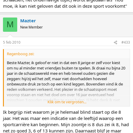
moe, ik kan niet geloven dat dit ook in deze sport voorkomt"
Mazter
M
New Member
5 feb 2010
#433
Regenboog zei:
Beste Mazter, ik geloof er niet in dat een 8 jarige er zelf voor kiest
om nu al minder met vriendjes buiten te spelen. Ik draai nu bijna 20
jaar in de schaatswereld mee en heb teveel ouders gezien die
zeggen: hij/zij wil het zelf, maar niet doorhadden hoeveel
onbewuste druk ze toch op een kind leggen. Bovendien vind ik de
reden volkomen verkeerd. Het plezier in de schaatssport moet
voorop staan en niet het doel om over 16 jaar eventueel heel
misschien 3 gouden medailles te gaan halen. Jij hebt denk ik niet
Klik om te vergroten...
door wat er allemaal voor nodig is om de top te halen, bij een 8
jarige is daar nog niets, niente, nada over te zeggen. En
Ik begrijp niet waarom je je helemaal blind staart op die 8
opofferingen hoeven op die leeftijd helemaal nog niet. Als je
jaar. Het was maar een indicatie van de leeftijd waarop een
interviews van topsporters leest, dan gelden die opofferingen pas
sportcarrière kan beginnen. Mijn zoontje is 8 dus zei ik 8, had
vanaf de puberjaren. Ja, dan moeten ze inderdaad kiezen voor
net zo goed 3, 6 of 13 kunnen zijn. Daarnaast blijf je maar
minder uit gaan e.d. Daarom is het zo belangrijk dat het plezier en