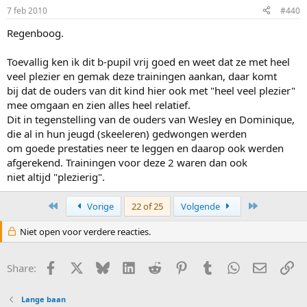
7 feb 2010
#440
Regenboog.
Toevallig ken ik dit b-pupil vrij goed en weet dat ze met heel
veel plezier en gemak deze trainingen aankan, daar komt
bij dat de ouders van dit kind hier ook met "heel veel plezier"
mee omgaan en zien alles heel relatief.
Dit in tegenstelling van de ouders van Wesley en Dominique,
die al in hun jeugd (skeeleren) gedwongen werden
om goede prestaties neer te leggen en daarop ook werden
afgerekend. Trainingen voor deze 2 waren dan ook
niet altijd "plezierig".
First
Last
Vorige
22 of 25
Volgende
Niet open voor verdere reacties.
Facebook
X
Bluesky
LinkedIn
Reddit
Pinterest
Tumblr
WhatsApp
E-mail
Li
Share:
Lange baan