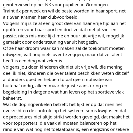
interviews van topsporters leest, dan gelden die opofferingen pas
geïnterviewd op het NK voor pupillen in Groningen.
vanaf de puberjaren. Ja, dan moeten ze inderdaad kiezen voor
Traint 6x per week en wil de beste worden in haar sport, net
minder uit gaan e.d. Daarom is het zo belangrijk dat het plezier en
als Sven Kramer, haar clubvoorbeeld.
de passie voor de sport zelf voorop staan. Want als ze de top dan
Volgens mij is ze al een groot deel van haar vrije tijd aan het
niet halen (en o wat is die kans toch groot) dan hebben ze toch een
fijn sportleven gehad.
opofferen voor haar sport en doet ze dat met plezier en
En dan de dopingcontroles die volgens jou zo beperkend zijn: zoals
passie, niets mis mee lijkt me en puur uit vrije wil, mogelijk
ik al zei maak ik het systeem van dichtbij mee. En de persoon in
gemaakt door ondersteuning vanuit het gezin.
kwestie zegt hier zelf over dat hij het lastig vind, maar niet
Of ze haar droom waar kan maken zal de toekomst moeten
onoverkomelijk. Zoals degene zelf zegt: ik heb er alles voor over om
uitwijzen, valt nog niets over te zeggen, maar dat ze talent
mijn mooie sport schoon te houden, en als dit de consequentie is,
heeft is een ding wat zeker is.
dan moet dat maar.
En als je het er dan niet voor over hebt: tegelzetter is een mooi
Volgens jou doen kinderen dit niet uit vrije wil, die mening
beroep
deel ik niet, kinderen die over talent beschikken weten dit zelf
al donders goed en hebben totaal geen motivatie van
buitenaf nodig, alleen maar de juiste aansturing en
begeleiding in datgene wat hun leven op het sportieve vlak
beheerst.
Wat de dopingperikelen betreft: het lijkt er op dat men het
overzicht en de controle op het systeem soms kwijt is en dat
de procedures niet altijd strikt worden gevolgd, dat maakt het
voor topsporters, die vaak al moeten balanceren op het
randje van wat nog net toelaatbaar is, een enigszins onzekere