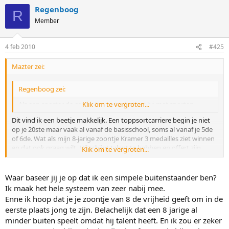
Regenboog
R
Member
4 feb 2010
#425
Mazter zei:
Regenboog zei:
Als een sporter de controles niet wil, stopt hij met sporten.
Klik om te vergroten...
Dit vind ik een beetje makkelijk. Een toppsortcarriere begin je niet
op je 20ste maar vaak al vanaf de basisschool, soms al vanaf je 5de
of 6de. Wat als mijn 8-jarige zoontje Kramer 3 medailles ziet winnen
en dat ook graag wilt. Hij schijnt talent te hebben en offert zijn
Klik om te vergroten...
halve of hele jeugd op om de top te bereiken. Minder buitenspelen
en/of vriendjes, meer geld uitgeven aan sportmateriaal, minder tijd
voor school/studie, uitgaan en andere dingen die de jeugd doet.
Waar baseer jij je op dat ik een simpele buitenstaander ben?
Gaandeweg zal die wel ontdekken dat er steeds meer inbreuk op
Ik maak het hele systeem van zeer nabij mee.
zijn rechten wordt gemaakt totdat op een gegeven moment
Enne ik hoop dat je je zoontje van 8 de vrijheid geeft om in de
(hopelijk pas op zijn 20ste en niet op zijn 13de) het where-about
eerste plaats jong te zijn. Belachelijk dat een 8 jarige al
systeem (of tegen die tijd zal er waarschijnlijk een chip
minder buiten speelt omdat hij talent heeft. En ik zou er zeker
geimplanteerd worden bij sportersof zo) door zijn strot wordt