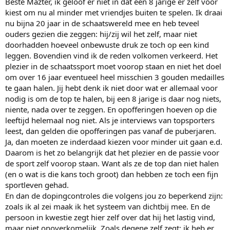
Beste Mazter, ik geloof er niet in dat een 8 jarige er zelf voor
kiest om nu al minder met vriendjes buiten te spelen. Ik draai
nu bijna 20 jaar in de schaatswereld mee en heb teveel
ouders gezien die zeggen: hij/zij wil het zelf, maar niet
doorhadden hoeveel onbewuste druk ze toch op een kind
leggen. Bovendien vind ik de reden volkomen verkeerd. Het
plezier in de schaatssport moet voorop staan en niet het doel
om over 16 jaar eventueel heel misschien 3 gouden medailles
te gaan halen. Jij hebt denk ik niet door wat er allemaal voor
nodig is om de top te halen, bij een 8 jarige is daar nog niets,
niente, nada over te zeggen. En opofferingen hoeven op die
leeftijd helemaal nog niet. Als je interviews van topsporters
leest, dan gelden die opofferingen pas vanaf de puberjaren.
Ja, dan moeten ze inderdaad kiezen voor minder uit gaan e.d.
Daarom is het zo belangrijk dat het plezier en de passie voor
de sport zelf voorop staan. Want als ze de top dan niet halen
(en o wat is die kans toch groot) dan hebben ze toch een fijn
sportleven gehad.
En dan de dopingcontroles die volgens jou zo beperkend zijn:
zoals ik al zei maak ik het systeem van dichtbij mee. En de
persoon in kwestie zegt hier zelf over dat hij het lastig vind,
maar niet onoverkomelijk. Zoals degene zelf zegt: ik heb er