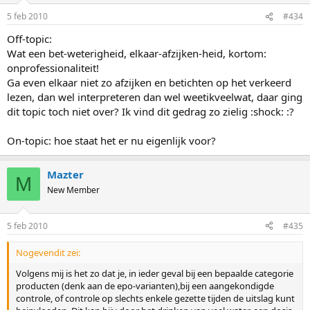
5 feb 2010
#434
Off-topic:
Wat een bet-weterigheid, elkaar-afzijken-heid, kortom:
onprofessionaliteit!
Ga even elkaar niet zo afzijken en betichten op het verkeerd
lezen, dan wel interpreteren dan wel weetikveelwat, daar ging
dit topic toch niet over? Ik vind dit gedrag zo zielig :shock: :?
On-topic: hoe staat het er nu eigenlijk voor?
Mazter
M
New Member
5 feb 2010
#435
Nogevendit zei:
Volgens mij is het zo dat je, in ieder geval bij een bepaalde categorie
producten (denk aan de epo-varianten),bij een aangekondigde
controle, of controle op slechts enkele gezette tijden de uitslag kunt