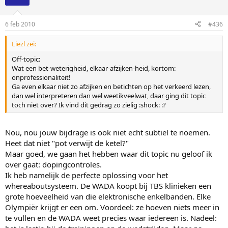
6 feb 2010
#436
Liezl zei:
Off-topic:
Wat een bet-weterigheid, elkaar-afzijken-heid, kortom:
onprofessionaliteit!
Ga even elkaar niet zo afzijken en betichten op het verkeerd lezen,
dan wel interpreteren dan wel weetikveelwat, daar ging dit topic
toch niet over? Ik vind dit gedrag zo zielig :shock: :?
Nou, nou jouw bijdrage is ook niet echt subtiel te noemen.
Heet dat niet "pot verwijt de ketel?"
Maar goed, we gaan het hebben waar dit topic nu geloof ik
over gaat: dopingcontroles.
Ik heb namelijk de perfecte oplossing voor het
whereaboutsysteem. De WADA koopt bij TBS klinieken een
grote hoeveelheid van die elektronische enkelbanden. Elke
Olympiër krijgt er een om. Voordeel: ze hoeven niets meer in
te vullen en de WADA weet precies waar iedereen is. Nadeel: