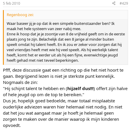
5 feb 2010
#429
Regenboog zei:
Waar baseer jij je op dat ik een simpele buitenstaander ben? Ik
maak het hele systeem van zeer nabij mee.
Enne ik hoop dat je je zoontje van 8 de vrijheid geeft om in de eerste
plaats jong te zijn. Belachelijk dat een 8 jarige al minder buiten
speelt omdat hij talent heeft. En ik zou er zeker voor zorgen dat hij
veel vriendjes heeft met wie hij veel speelt. Als hij werkelijk talent
heeft, komt het er eerder uit als hij een fijne, evenwichtige jeugd
heeft gehad met niet teveel beperkingen.
Pfff, deze discussie gaat een richting op die het niet hoort te
gaan. Begrijpend lezen is niet je sterkste punt kennelijk.
Nogmaals de zin:
"Hij schijnt talent te hebben en (
hijzelf dus!!!
) offert zijn halve
of hele jeugd op om de top te bereiken."
Dus je, hopelijk goed bedoelde, maar totaal misplaatste
ouderlijke adviezen waren hier helemaal niet nodig. En niet
dat het jou wat aangaat maar je hoeft je helemaal geen
zorgen te maken over de manier waarop ik mijn kinderen
opvoedt.