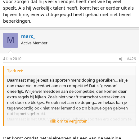
voor zorgen dat hij veel vriendjes heeft met wie hij veel
geduwd. En dan wordt er doodleuk door een simpele
buitenstaander gezegd, het is een vrije keuze, anders ga je maar
speelt. Als hij werkelijk talent heeft, komt het er eerder uit als
lekker wat anders doen.
hij een fijne, evenwichtige jeugd heeft gehad met niet teveel
beperkingen.
marc_
M
Active Member
4 feb 2010
#426
Tjark zei:
Daarnaast mag je best als sporter/mens doping gebruiken... als je
dan maar niet meedoet aan een competitie! Dat is 'gewoon'
oneerlijk. Wil je wel meedoen aan de competitie, dan komen daar
extra regels bij kijken. Zoals niet voor 't startschot vertrekken en
niet door de blokjes. En ook niet aan de doping... en helaas kan je
tegenwoordig ook niet meer iemand op z'n blauwe ogen geloven
dat hij niets gebruikt.
Daarnaast is het OOC voor nu nog 'schone' sporten erg goed om te
Klik om te vergroten...
voorkomen dat een sport een 'wielren-sport' wordt. Bij elke Tour
hebben 'de gewone mensen' altijd nog iets bij een winnaar "ach, hij
zal wel doping hebben gebruikt".
Dat komt omdat het wielrennen als een van de weinige