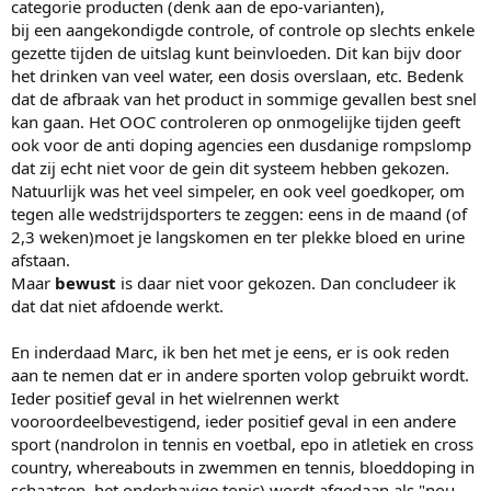
categorie producten (denk aan de epo-varianten),
bij een aangekondigde controle, of controle op slechts enkele
gezette tijden de uitslag kunt beinvloeden. Dit kan bijv door
het drinken van veel water, een dosis overslaan, etc. Bedenk
dat de afbraak van het product in sommige gevallen best snel
kan gaan. Het OOC controleren op onmogelijke tijden geeft
ook voor de anti doping agencies een dusdanige rompslomp
dat zij echt niet voor de gein dit systeem hebben gekozen.
Natuurlijk was het veel simpeler, en ook veel goedkoper, om
tegen alle wedstrijdsporters te zeggen: eens in de maand (of
2,3 weken)moet je langskomen en ter plekke bloed en urine
afstaan.
Maar
bewust
is daar niet voor gekozen. Dan concludeer ik
dat dat niet afdoende werkt.
En inderdaad Marc, ik ben het met je eens, er is ook reden
aan te nemen dat er in andere sporten volop gebruikt wordt.
Ieder positief geval in het wielrennen werkt
vooroordeelbevestigend, ieder positief geval in een andere
sport (nandrolon in tennis en voetbal, epo in atletiek en cross
country, whereabouts in zwemmen en tennis, bloeddoping in
schaatsen, het onderhavige topic) wordt afgedaan als "nou