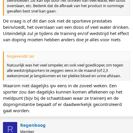
beinvloeden. Dit kan bijv door het drinken van veel water, een dosis
overslaan, etc. Bedenk dat de afbraak van het product in sommige
gevallen best snel kan gaan.
De vraag is of dit dan ook niet de sportieve prestaties
beinvloedt, het overslaan van een dosis of veel water drinken.
Uiteindelijk zul je tijdens de training en/of wedstrijd het effect
van doping moeten hebben anders doe je alles voor niets
Nogevendit zei:
Natuurlijk was het veel simpeler, en ook veel goedkoper, om tegen
alle wedstrijdsporters te zeggen: eens in de maand (of 2,3
weken)moet je langskomen en ter plekke bloed en urine afstaan.
Waarom niet dagelijks ipv eens in de zoveel weken. Een
sporter zou dan dagelijks kunnen komen aftekenen op het
meldpunt (bijv bij de schaatsbaan waar ze trainen) en de
dopinginstantie bepaalt of er daadwerkelijk gecontroleerd
gaat worden.
Regenboog
R
Member