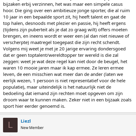
bijzaken erbij verzinnen, het was maar een simpele casus
de passie voor de sport zelf voorop staan. Want als ze de top dan
hoor. Die ging over een ambitieuze jonge sporter, die al ruim
niet halen (en o wat is die kans toch groot) dan hebben ze toch een
fijn sportleven gehad.
10 jaar in een bepaalde sport zit, hij heeft talent en gaat de
En dan de dopingcontroles die volgens jou zo beperkend zijn: zoals
top halen, desnoods met plezier en passie, hij heeft ergens
ik al zei maak ik het systeem van dichtbij mee. En de persoon in
(tijdens zijn puberteit als je dat zo graag wilt) offers moeten
kwestie zegt hier zelf over dat hij het lastig vind, maar niet
brengen, en ineens wordt er weer een (al dan niet nieuwe of
onoverkomelijk. Zoals degene zelf zegt: ik heb er alles voor over om
verscherpte) maatregel toegepast die zijn recht schendt.
mijn mooie sport schoon te houden, en als dit de consequentie is,
Volgens mij weet je met je 20 jarige ervaring dondersgoed
dan moet dat maar.
En als je het er dan niet voor over hebt: tegelzetter is een mooi
dat er geen toptalent/wereldtopper ter wereld is die zal
beroep
zeggen: weet je wat deze regel kan niet door de beugel, het
waren 10 mooie jaren maar ik kap ermee. Ze leren ermee
leven, de een misschien wat meer dan de ander (laten we
eerlijk wezen, 1 persoon is niet representatief voor de hele
populatie), maar uiteindelijk is het natuurlijk niet de
bedoeling dat iemand zijn rechten moet opgeven om zijn
droom waar te kunnen maken. Zeker niet in een bijzaak zoals
sport hier eerder genoemd is.
Liezl
L
New Member