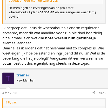
dedeut en Gerritsen op twitter zei:
De meningen en ervaringen van de pro's met
whereabouts..tijdens
de spelen
elk uur aangeven waar ik mij
bevind.
Ik begreep dat Lotus de whereabout als enorm regulerend
ervaarde, maar dit wat aandikte voor zijn pleidooi hoe zielig
dit allemaal is en wat
die boze wereld hun gezinnetje
allemaal aandeed.
Daarna las ik ergens dat het helemaal niet zo complex is. Wie
weet eigenlijk hoe belastend en ingrijpend dit nu is? Wat is de
beperking die het je oplegt? Aangezien dit een verweer is van
Lotus, past dit dus eigenlijk nog steeds in deze topic.
trainer
T
New Member
4 feb 2010
#423
Billy zei: