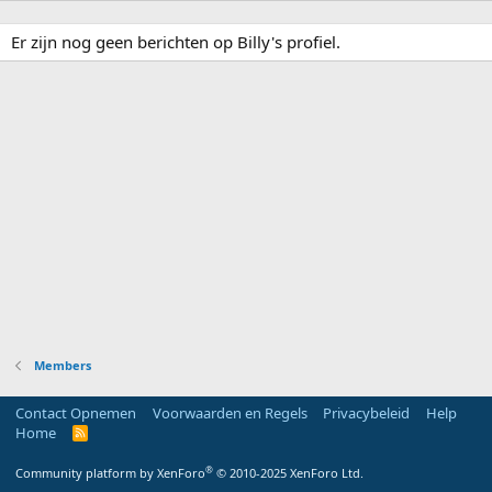
Er zijn nog geen berichten op Billy's profiel.
Members
Contact Opnemen
Voorwaarden en Regels
Privacybeleid
Help
Home
R
S
S
®
Community platform by XenForo
© 2010-2025 XenForo Ltd.