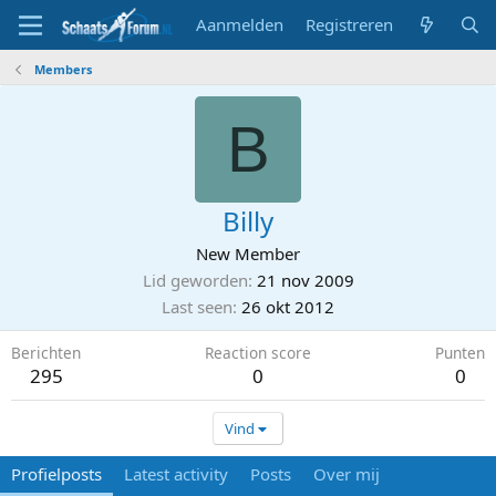
Aanmelden
Registreren
Members
B
Billy
New Member
Lid geworden
21 nov 2009
Last seen
26 okt 2012
Berichten
Reaction score
Punten
295
0
0
Vind
Profielposts
Latest activity
Posts
Over mij