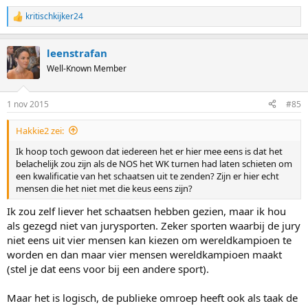
kritischkijker24
R
e
a
leenstrafan
c
t
Well-Known Member
i
o
n
1 nov 2015
#85
s
:
Hakkie2 zei:
Ik hoop toch gewoon dat iedereen het er hier mee eens is dat het
belachelijk zou zijn als de NOS het WK turnen had laten schieten om
een kwalificatie van het schaatsen uit te zenden? Zijn er hier echt
mensen die het niet met die keus eens zijn?
Ik zou zelf liever het schaatsen hebben gezien, maar ik hou
als gezegd niet van jurysporten. Zeker sporten waarbij de jury
niet eens uit vier mensen kan kiezen om wereldkampioen te
worden en dan maar vier mensen wereldkampioen maakt
(stel je dat eens voor bij een andere sport).
Maar het is logisch, de publieke omroep heeft ook als taak de