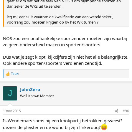
gaat er om dat het de taak van NOS is om olympische sporten en
dan zeker de WKs uit te zenden .
leg mij eens uit waarom de kwalificatie van een wereldbeker ,
voorrang zou moeten krijgen op bv het WK turnen ?
NOS zou een onafhankelijke sportzender moeten zijn waarbij
ze geen onderscheid maken in sporten/sporters
Dus wat je zegt klopt, kijkcijfers zijn niet het alle belangrijkste.
Ook andere sporten/sporters verdienen zendtijd.
Tsuki
R
e
a
JohnZero
c
J
t
Well-Known Member
i
o
n
1 nov 2015
#96
s
:
Is Wennemars soms bij een knokpartij betrokken geweest?
gezien de pleister en de wond bij zijn linkeroog?