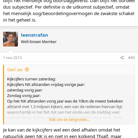
blijft het menselijk oog doorslaggevend. Dan blijft het oordeel
dus subjectief. Per definitie is de uitkomst subjectief, omdat
het menselijk oog/beoordelingsvermogen de zwakste schakel
in het geheel is.
leenstrafan
Well-Known Member
1 nov 2015
#89
Giel1 zei:
Kijkcijfers turnen zaterdag:
Kijkcijfers NK afstanden vrijdag vorige jaar:
zaterdag vorig jaar:
Zondag vorig jaar:
Op het NK afstanden vorig jaar was de 10km de meest bekeken
afstand met 1,3 miljoen kijkers, een van de redenen hiervan ligt
waarschijnlijk in het feit dat aan het einde van de middag veel
mensen thuis komen en de tv op Ned1 zetten, maar toch. Deze
Klik om te vergroten...
cijfers gaat het WK turnen (zonder finale van Epke Zonderland)
waarschijnlijk niet halen. Een grote groep wat oudere Nederlanders
Je kan van de kijkcijfers wel een deel afhalen omdat het
houdt gewoon van schaatsen kijken, vooral als het op normale
natuurlijk geen NK is en niet in een kolkend Thialf, maar