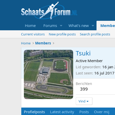
Home
Forums
What's new
Membe
Current visitors
New profile posts
Search profile posts
Home
Members
Tsuki
Active Member
Lid geworden
16 jan
Last seen
16 jul 2017
Berichten
399
Vind
Profielposts
Latest activity
Posts
Over mij