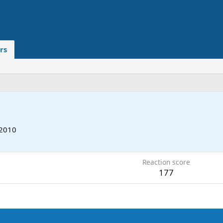
rs
 2010
Reaction score
177