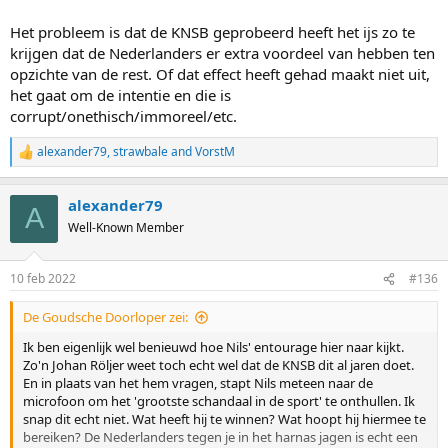
Het probleem is dat de KNSB geprobeerd heeft het ijs zo te
krijgen dat de Nederlanders er extra voordeel van hebben ten
opzichte van de rest. Of dat effect heeft gehad maakt niet uit,
het gaat om de intentie en die is
corrupt/onethisch/immoreel/etc.
alexander79
,
strawbale
and
VorstM
R
e
a
alexander79
c
A
t
Well-Known Member
i
o
n
10 feb 2022
#136
s
:
De Goudsche Doorloper zei:
Ik ben eigenlijk wel benieuwd hoe Nils' entourage hier naar kijkt.
Zo'n Johan Röljer weet toch echt wel dat de KNSB dit al jaren doet.
En in plaats van het hem vragen, stapt Nils meteen naar de
microfoon om het 'grootste schandaal in de sport' te onthullen. Ik
snap dit echt niet. Wat heeft hij te winnen? Wat hoopt hij hiermee te
bereiken? De Nederlanders tegen je in het harnas jagen is echt een