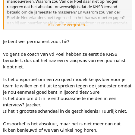
manoeuvreren. Waarom zou Van der Poel daar niet op mogen
reageren dat het absoluut onwenselijk is dat de KNSB iemand
betaald om de ijsmeester te masseren? En waarom zou Van der
Poel de Nederlanders niet tegen zich in het harnas moeten jagen?
Kan hij een paardenhoofd in zijn bed verwachten? Is er een erecode,
Klik om te vergroten...
of een omerta, of trekken de Nederlanders dusdanig erg aan de
touwtjes dat ze zijn schaatscarrière gaan bemoeilijken? Je uitspraak
- en je hebt geen banden bij de KNSB, dus je mag het natuurlijk
Je bent wel permanent zuur, hè?
zeggen - suggereert precies het probleem dat Van der Poel
aankaart, dat de KNSB en de Nederlanders zich onaantastbaar
Volgens de coach van vd Poel hebben ze eerst de KNSB
wanen, dat je je niet moet uitspreken tegen de Nederlandse
benadert, dus dat het nav een vraag was van een journalist
praktijken, of anders...
klopt niet.
Is het onsportief om een zo goed mogelijke ijsvloer voor je
Het is niet een beetje een ongelukkig geschreven artikel, het artikel
team te willen en dit uit te spreken tegen de ijsmeester omdat
is duidelijk geschreven en de inhoud laat weinig te speculeren over.
je nou eenmaal goed bent in ijscondities? Sure.
Remy de Wit bevestigt alles wat in het artikel staat voor de camera.
Is het dom om dit in je enthousiasme te melden in een
Ik zie niet in waarom Van der Poel hiermee ook alle sympathie
interview? Jazeker.
verliest, hoezo zou dat? Het is ten strengste verboden om de KNSB
aan te spreken op hun acties, acties die ze uitvoeren om een
Is het ‘t grootste schandaal in de geschiedenis? Tuurlijk niet.
oneigenlijk voordeel te genereren voor de Nederlandse schaatsers?
Onsportief is het absoluut, maar het is niet meer dan dat.
Je reactie is er een van het aanvallen van de boodschapper, het
ik ben benieuwd of we van Ginkel nog horen.
verontwaardigd zijn dat er verontwaardiging is. Arrogant en