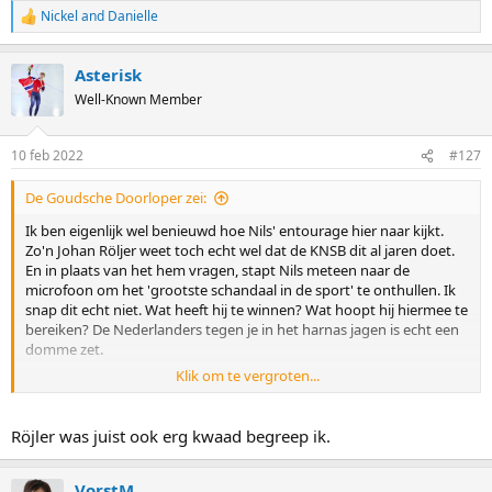
Nickel
and
Danielle
R
e
a
Asterisk
c
t
Well-Known Member
i
o
n
10 feb 2022
#127
s
:
De Goudsche Doorloper zei:
Ik ben eigenlijk wel benieuwd hoe Nils' entourage hier naar kijkt.
Zo'n Johan Röljer weet toch echt wel dat de KNSB dit al jaren doet.
En in plaats van het hem vragen, stapt Nils meteen naar de
microfoon om het 'grootste schandaal in de sport' te onthullen. Ik
snap dit echt niet. Wat heeft hij te winnen? Wat hoopt hij hiermee te
bereiken? De Nederlanders tegen je in het harnas jagen is echt een
domme zet.
Klik om te vergroten...
Het interesseert hem kennelijk geen zier dat hij hiermee alle
sympathie is verloren. Daar gaat t hem echt niet om. Hij lijkt echt
heilig in zijn eigen gelijk te geloven, zonder enige nuance te zien.
Röjler was juist ook erg kwaad begreep ik.
Het maakt hem enerzijds eigengereid, maar vooral ook eigenwijs.
Het is een beetje een ongelukkig geschreven artikel, meer niet. Ik
had hem intelligenter ingeschat dan dit. Jammer.
VorstM