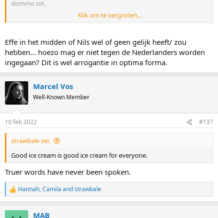
domme zet.
Klik om te vergroten...
Het interesseert hem kennelijk geen zier dat hij hiermee alle
sympathie is verloren. Daar gaat t hem echt niet om. Hij lijkt echt
heilig in zijn eigen gelijk te geloven, zonder enige nuance te zien.
Effe in het midden of Nils wel of geen gelijk heeft/ zou
Het maakt hem enerzijds eigengereid, maar vooral ook eigenwijs.
hebben... hoezo mag er niet tegen de Nederlanders worden
Het is een beetje een ongelukkig geschreven artikel, meer niet. Ik
ingegaan? Dit is wel arrogantie in optima forma.
had hem intelligenter ingeschat dan dit. Jammer.
Marcel Vos
Well-Known Member
10 feb 2022
#137
strawbale zei:
Good ice cream is good ice cream for everyone.
Truer words have never been spoken.
Hannah
,
Camila
and
strawbale
R
e
a
MAB
c