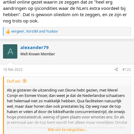
artikel online gezet waarin ze zeggen dat ze "heel erg
aandringen op ijscondities waar de NLers extra voordeel bij
hebben". Dat is gewoon oliedom om te zeggen, en ze zijn er
nog trots op ook.
vergeer
,
VorstM
and
Yuskov
R
e
a
alexander79
c
A
t
Well-Known Member
i
o
n
10 feb 2022
#122
s
:
Duif zei:
Als je gisteren de uitzending van Dione hebt gezien, met Merel
Conijn en Esmee Visser, dan weet je dat de Nederlandse schaatsers
het helemaal niet zo makkelijk hebben. Qua faciliteiten natuurlijk
wel, maar daar horen dan ook prestaties bij. Op weg naar de top
haken er velen af door de bikkelharde concurrentiestrijd, de onwijs
hoge prestatiedruk, weinig of geen plaats voor emoties enz. En als
je eenmaal aan de top bent wordt het alleen maar moeilijker. Omdat
je moet blijven presteren, iedere keer weer. Je moet beter en sneller.
Klik om te vergroten...
Dat is fysiek al moeilijk, maar geestelijk nog veel meer. Zie Esmee