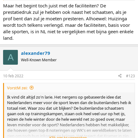
Visser. En er zijn nog meer voorbeelden uit het verleden. Des te
Maar het begint toch juist met de faciliteiten? De
knapper wat Wüst en Kramer al die jaren doen/gedaan hebben. Dat
prestatiedruk zul je hebben ook naast het schaatsen, als je
moet je inderdaad wel een ontzettend harde kop hebben om dat
prof bent dan zul je moeten presteren. Alhoewel: Huizinga
op te kunnen brengen en vol te houden. Zie ik Nils vd Poel niet
wordt toch telkens verlengd. maar de faciliteiten, basis voor
doen eerlijk gezegd.
alle sporten, is in NL niet te vergelijken met bijna geen enkele
Veel buitenlanders schaatsen nog met de instelling van de jaren 60-
land.
70-80. Vrijblijvend, plezier maken, een hele winter van baan naar
baan trekken. Vrijheid blijheid. Dat is in Nederland al lang niet meer
het geval. Schaatsen is in Nederland een 100% profsport geworden.
alexander79
Het Uniekaas en Bolletje tijdperk is wel voorbij.
A
Well-Known Member
10 feb 2022
#123
VorstM zei:
Ik vind dit altijd zo'n larie. Het nergens op gebaseerde idee dat
Nederlanders meer voor de sport leven dan de buitenlanders heb ik
totaal niet. Waar zou dat uit blijken? De buitenlandse schaatsers
gaan ook op trainingskampen, staan ook heel veel uur op het ijs,
reizen de hele winter door de hele wereld net zo goed over, maar
leven minder voor de sport? Nederlanders hebben het makkelijker,
die hoeven geen top-8 noteringen op WK's en wereldbekers te laten
zien om toch hun inkomen te krijgen. Het traject dat Kramer in zijn
Klik om te vergroten...