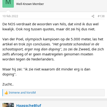
M
t
Well-Known Member
i
o
n
10 feb 2022
#138
s
:
De NOS verdraait de woorden van Nils, dat vind ik dus wel
kwalijk. Ook nog tussen quotes, maar dit zei hij dus niet.
Van der Poel, olympisch kampioen op de 5.000 meter, las het
artikel en trok zijn conclusies.
"Het grootste schandaal in de
schaatssport, erger nog dan doping"
, zo zei de Zweed, die zich
zelfs afvroeg of er geen maatregelen genomen moeten
worden tegen de Nederlanders.
Maar hij zei: "ik zie niet waarom dit minder erg is dan
doping".
Zucht..
Inimene
and
VorstM
R
e
a
HaagscheBluf
c