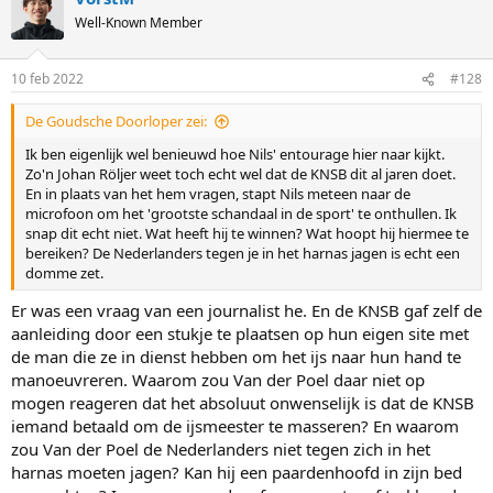
Well-Known Member
10 feb 2022
#128
De Goudsche Doorloper zei:
Ik ben eigenlijk wel benieuwd hoe Nils' entourage hier naar kijkt.
Zo'n Johan Röljer weet toch echt wel dat de KNSB dit al jaren doet.
En in plaats van het hem vragen, stapt Nils meteen naar de
microfoon om het 'grootste schandaal in de sport' te onthullen. Ik
snap dit echt niet. Wat heeft hij te winnen? Wat hoopt hij hiermee te
bereiken? De Nederlanders tegen je in het harnas jagen is echt een
domme zet.
Er was een vraag van een journalist he. En de KNSB gaf zelf de
aanleiding door een stukje te plaatsen op hun eigen site met
de man die ze in dienst hebben om het ijs naar hun hand te
manoeuvreren. Waarom zou Van der Poel daar niet op
mogen reageren dat het absoluut onwenselijk is dat de KNSB
iemand betaald om de ijsmeester te masseren? En waarom
zou Van der Poel de Nederlanders niet tegen zich in het
harnas moeten jagen? Kan hij een paardenhoofd in zijn bed