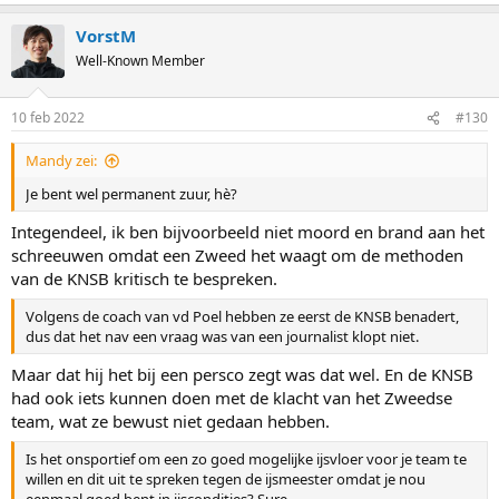
hautain, wat steeds meer is hoe de Nederlanders in deze discussie
overkomen.
VorstM
Well-Known Member
Edit: En Van der Poel krijgt bijval he. De potsierlijke misvertalingen
van zijn woorden, zoals je die in de NOS-/Telegraafartikelen
tegenkomt, komen immers niet aan bij iedereen die gewoon de in
10 feb 2022
#130
het Engels uitgesproken persco bekijkt.
Mandy zei:
https://nos.nl/peking2022/artikel/2...ing-uitleg-van-de-knsb-vond-
ik-niet-erg-sterk
Je bent wel permanent zuur, hè?
Dit zegt Bert Boomsma:
Integendeel, ik ben bijvoorbeeld niet moord en brand aan het
"In Pyeongchang 2018 had Messer de beschikking over een installatie
schreeuwen omdat een Zweed het waagt om de methoden
waarmee hij het net zo koud als in Thialf kon draaien. Het is de vraag of
van de KNSB kritisch te bespreken.
dat in Peking ook mogelijk is, of hij dezelfde apparatuur ter beschikking
heeft."
Volgens de coach van vd Poel hebben ze eerst de KNSB benadert,
dus dat het nav een vraag was van een journalist klopt niet.
"Maar ik weet uit vrij betrouwbare bron dat er druk is uitgeoefend op
Messer om het ijs in Pyeongchang net zo hard als in Thialf te maken,
Maar dat hij het bij een persco zegt was dat wel. En de KNSB
druk vanuit de Nederlanders."
had ook iets kunnen doen met de klacht van het Zweedse
team, wat ze bewust niet gedaan hebben.
Maar he, wat is die Van der Poel onsympathiek.
Is het onsportief om een zo goed mogelijke ijsvloer voor je team te
willen en dit uit te spreken tegen de ijsmeester omdat je nou