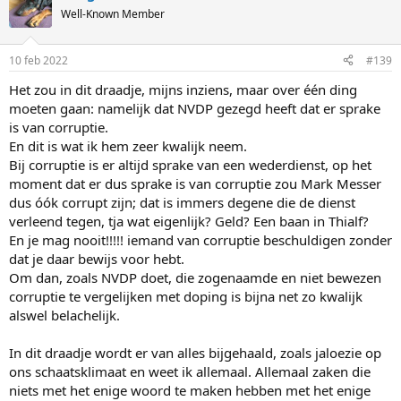
t
Well-Known Member
i
o
n
10 feb 2022
#139
s
:
Het zou in dit draadje, mijns inziens, maar over één ding
moeten gaan: namelijk dat NVDP gezegd heeft dat er sprake
is van corruptie.
En dit is wat ik hem zeer kwalijk neem.
Bij corruptie is er altijd sprake van een wederdienst, op het
moment dat er dus sprake is van corruptie zou Mark Messer
dus óók corrupt zijn; dat is immers degene die de dienst
verleend tegen, tja wat eigenlijk? Geld? Een baan in Thialf?
En je mag nooit!!!!! iemand van corruptie beschuldigen zonder
dat je daar bewijs voor hebt.
Om dan, zoals NVDP doet, die zogenaamde en niet bewezen
corruptie te vergelijken met doping is bijna net zo kwalijk
alswel belachelijk.
In dit draadje wordt er van alles bijgehaald, zoals jaloezie op
ons schaatsklimaat en weet ik allemaal. Allemaal zaken die
niets met het enige woord te maken hebben met het enige