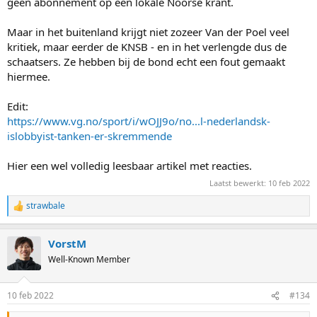
geen abonnement op een lokale Noorse krant.
Maar in het buitenland krijgt niet zozeer Van der Poel veel
kritiek, maar eerder de KNSB - en in het verlengde dus de
schaatsers. Ze hebben bij de bond echt een fout gemaakt
hiermee.
Edit:
https://www.vg.no/sport/i/wOJJ9o/no...l-nederlandsk-
islobbyist-tanken-er-skremmende
Hier een wel volledig leesbaar artikel met reacties.
Laatst bewerkt:
10 feb 2022
strawbale
R
e
a
VorstM
c
t
Well-Known Member
i
o
n
10 feb 2022
#134
s
: