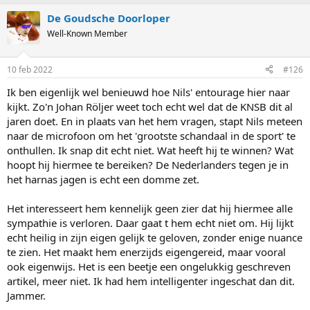
a
De Goudsche Doorloper
c
t
Well-Known Member
i
o
n
10 feb 2022
#126
s
:
Ik ben eigenlijk wel benieuwd hoe Nils' entourage hier naar
kijkt. Zo'n Johan Röljer weet toch echt wel dat de KNSB dit al
jaren doet. En in plaats van het hem vragen, stapt Nils meteen
naar de microfoon om het 'grootste schandaal in de sport' te
onthullen. Ik snap dit echt niet. Wat heeft hij te winnen? Wat
hoopt hij hiermee te bereiken? De Nederlanders tegen je in
het harnas jagen is echt een domme zet.
Het interesseert hem kennelijk geen zier dat hij hiermee alle
sympathie is verloren. Daar gaat t hem echt niet om. Hij lijkt
echt heilig in zijn eigen gelijk te geloven, zonder enige nuance
te zien. Het maakt hem enerzijds eigengereid, maar vooral
ook eigenwijs. Het is een beetje een ongelukkig geschreven
artikel, meer niet. Ik had hem intelligenter ingeschat dan dit.
Jammer.