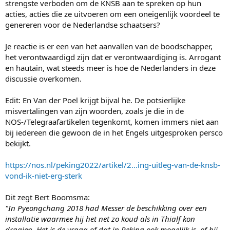
strengste verboden om de KNSB aan te spreken op hun
acties, acties die ze uitvoeren om een oneigenlijk voordeel te
genereren voor de Nederlandse schaatsers?
Je reactie is er een van het aanvallen van de boodschapper,
het verontwaardigd zijn dat er verontwaardiging is. Arrogant
en hautain, wat steeds meer is hoe de Nederlanders in deze
discussie overkomen.
Edit: En Van der Poel krijgt bijval he. De potsierlijke
misvertalingen van zijn woorden, zoals je die in de
NOS-/Telegraafartikelen tegenkomt, komen immers niet aan
bij iedereen die gewoon de in het Engels uitgesproken persco
bekijkt.
https://nos.nl/peking2022/artikel/2...ing-uitleg-van-de-knsb-
vond-ik-niet-erg-sterk
Dit zegt Bert Boomsma:
"In Pyeongchang 2018 had Messer de beschikking over een
installatie waarmee hij het net zo koud als in Thialf kon
draaien. Het is de vraag of dat in Peking ook mogelijk is, of hij