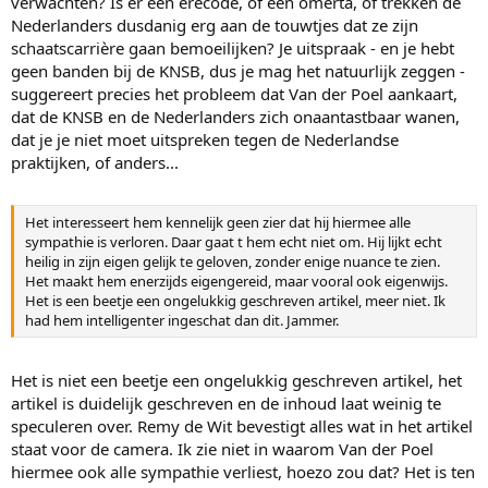
verwachten? Is er een erecode, of een omerta, of trekken de
Nederlanders dusdanig erg aan de touwtjes dat ze zijn
schaatscarrière gaan bemoeilijken? Je uitspraak - en je hebt
geen banden bij de KNSB, dus je mag het natuurlijk zeggen -
suggereert precies het probleem dat Van der Poel aankaart,
dat de KNSB en de Nederlanders zich onaantastbaar wanen,
dat je je niet moet uitspreken tegen de Nederlandse
praktijken, of anders...
Het interesseert hem kennelijk geen zier dat hij hiermee alle
sympathie is verloren. Daar gaat t hem echt niet om. Hij lijkt echt
heilig in zijn eigen gelijk te geloven, zonder enige nuance te zien.
Het maakt hem enerzijds eigengereid, maar vooral ook eigenwijs.
Het is een beetje een ongelukkig geschreven artikel, meer niet. Ik
had hem intelligenter ingeschat dan dit. Jammer.
Het is niet een beetje een ongelukkig geschreven artikel, het
artikel is duidelijk geschreven en de inhoud laat weinig te
speculeren over. Remy de Wit bevestigt alles wat in het artikel
staat voor de camera. Ik zie niet in waarom Van der Poel
hiermee ook alle sympathie verliest, hoezo zou dat? Het is ten