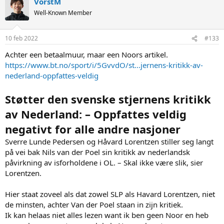
VorstM
Well-Known Member
10 feb 2022
#133
Achter een betaalmuur, maar een Noors artikel.
https://www.bt.no/sport/i/5GvvdO/st...jernens-kritikk-av-
nederland-oppfattes-veldig
Støtter den svenske stjernens kritikk
av Nederland: – Oppfattes veldig
negativt for alle andre nasjoner
Sverre Lunde Pedersen og Håvard Lorentzen stiller seg langt
på vei bak Nils van der Poel sin kritikk av nederlandsk
påvirkning av isforholdene i OL. – Skal ikke være slik, sier
Lorentzen.
Hier staat zoveel als dat zowel SLP als Havard Lorentzen, niet
de minsten, achter Van der Poel staan in zijn kritiek.
Ik kan helaas niet alles lezen want ik ben geen Noor en heb