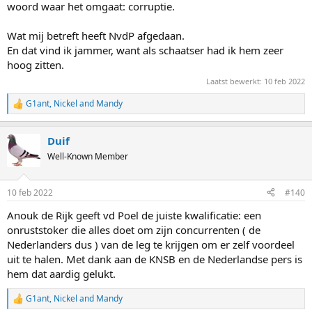
woord waar het omgaat: corruptie.
Wat mij betreft heeft NvdP afgedaan.
En dat vind ik jammer, want als schaatser had ik hem zeer
hoog zitten.
Laatst bewerkt:
10 feb 2022
G1ant
,
Nickel
and
Mandy
R
e
a
Duif
c
t
Well-Known Member
i
o
n
10 feb 2022
#140
s
:
Anouk de Rijk geeft vd Poel de juiste kwalificatie: een
onruststoker die alles doet om zijn concurrenten ( de
Nederlanders dus ) van de leg te krijgen om er zelf voordeel
uit te halen. Met dank aan de KNSB en de Nederlandse pers is
hem dat aardig gelukt.
G1ant
,
Nickel
and
Mandy
R