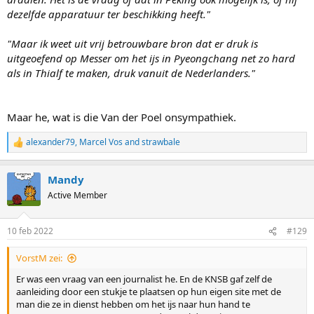
dezelfde apparatuur ter beschikking heeft."
"Maar ik weet uit vrij betrouwbare bron dat er druk is
uitgeoefend op Messer om het ijs in Pyeongchang net zo hard
als in Thialf te maken, druk vanuit de Nederlanders."
Maar he, wat is die Van der Poel onsympathiek.
alexander79
,
Marcel Vos
and
strawbale
R
e
a
Mandy
c
t
Active Member
i
o
n
10 feb 2022
#129
s
:
VorstM zei:
Er was een vraag van een journalist he. En de KNSB gaf zelf de
aanleiding door een stukje te plaatsen op hun eigen site met de
man die ze in dienst hebben om het ijs naar hun hand te