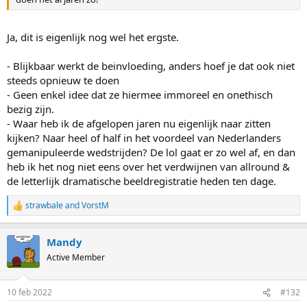
Ja, dit is eigenlijk nog wel het ergste.
- Blijkbaar werkt de beinvloeding, anders hoef je dat ook niet
steeds opnieuw te doen
- Geen enkel idee dat ze hiermee immoreel en onethisch
bezig zijn.
- Waar heb ik de afgelopen jaren nu eigenlijk naar zitten
kijken? Naar heel of half in het voordeel van Nederlanders
gemanipuleerde wedstrijden? De lol gaat er zo wel af, en dan
heb ik het nog niet eens over het verdwijnen van allround &
de letterlijk dramatische beeldregistratie heden ten dage.
strawbale
and
VorstM
R
e
a
Mandy
c
t
Active Member
i
o
n
10 feb 2022
#132
s