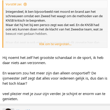
:
VorstM zei:
Integendeel, ik ben bijvoorbeeld niet moord en brand aan het
schreeuwen omdat een Zweed het waagt om de methoden van de
KNSB kritisch te bespreken.
Maar dat hij het bij een persco zegt was dat wel. En de KNSB had
ook iets kunnen doen met de klacht van het Zweedse team, wat ze
bewust niet gedaan hebben.
Maar dat zegt ie ook niet, dus waarom staat dit zinnetje hier dan
Klik om te vergroten...
tussen? Heb je het nodig om uitspraken te verzinnen zodat je niet
op de inhoud hoeft in te gaan?
Hij noemt het zelf het grootste schandaal in de sport, ik heb
Waarom niet?
daar niets aan verzonnen.
En waarom zou het meer zijn dan alleen onsportief? De
ijsmeester zelf zegt dat alles voor iedereen gelijk is, dus dan is
het toch klaar?
veel plezier met je zuur-zijn verder. Je schijnt er enorm van te
genieten.