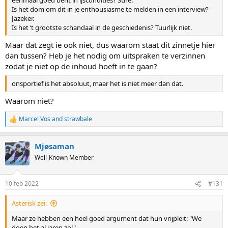
eenmaal goed bent in ijscondities? Sure.
Is het dom om dit in je enthousiasme te melden in een interview?
Jazeker.
Is het ‘t grootste schandaal in de geschiedenis? Tuurlijk niet.
Maar dat zegt ie ook niet, dus waarom staat dit zinnetje hier
dan tussen? Heb je het nodig om uitspraken te verzinnen
zodat je niet op de inhoud hoeft in te gaan?
onsportief is het absoluut, maar het is niet meer dan dat.
Waarom niet?
Marcel Vos
and
strawbale
R
e
a
Mjøsaman
c
t
Well-Known Member
i
o
n
10 feb 2022
#131
s
:
Asterisk zei:
Maar ze hebben een heel goed argument dat hun vrijpleit: "We
doen het al jaren zo!"