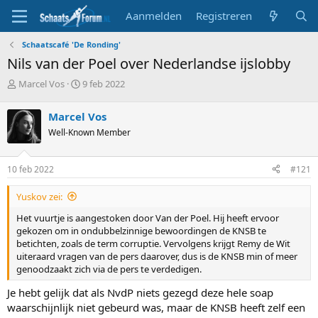
Aanmelden
Registreren
Schaatscafé 'De Ronding'
Nils van der Poel over Nederlandse ijslobby
T
S
Marcel Vos
9 feb 2022
o
t
p
a
Marcel Vos
i
r
Well-Known Member
c
t
s
d
t
a
10 feb 2022
#121
a
t
r
u
Yuskov zei:
t
m
e
Het vuurtje is aangestoken door Van der Poel. Hij heeft ervoor
r
gekozen om in ondubbelzinnige bewoordingen de KNSB te
betichten, zoals de term corruptie. Vervolgens krijgt Remy de Wit
uiteraard vragen van de pers daarover, dus is de KNSB min of meer
genoodzaakt zich via de pers te verdedigen.
Je hebt gelijk dat als NvdP niets gezegd deze hele soap
waarschijnlijk niet gebeurd was, maar de KNSB heeft zelf een