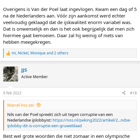
Overigens is Van der Poel laat ingevlogen. Kwam een dag of 5
na de Nederlanders aan. Vóór zijn aankomst werd echter
veelvoudig geklaagd dat de ijskwaliteit enorm variabel was.
Dat is onwenselijk en dan is het ook begrijpelijk dat men zich
hiermee gaat bemoeien. Daar zal hij weinig of niets van
hebben meegekregen.
mi
,
Nickel
,
Monique
and 2 others
R
e
a
JJS
c
t
Active Member
i
o
n
9 feb 2022
#18
s
:
Marcel Vos zei:
Nils van der Poel spreekt zich uit tegen corruptie van een
Nederlandse ijslobbyist:
https://nos.nl/peking2022/artikel/2...ndse-
ijslobby-dit-is-corruptie-een-gruweldaad
Best wel grote woorden die niet zomaar in een olympische