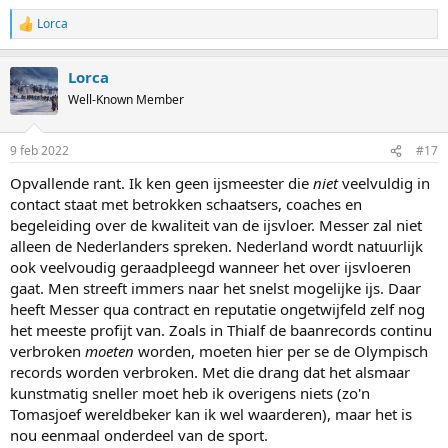
het principe blijft natuurlijk hetzelfde.
Lorca
R
e
In het artikel wordt ook niet gezegd dat het ijs zo moet worden
a
aangepast omdat het objectief gezien beter is voor de veiligheid
Lorca
c
van de wedstrijd of wat dan ook. Puur dat het moet worden
t
Well-Known Member
aangepast zodat Nederlanders meer kans hebben.
i
o
n
9 feb 2022
#17
s
:
Opvallende rant. Ik ken geen ijsmeester die
niet
veelvuldig in
contact staat met betrokken schaatsers, coaches en
begeleiding over de kwaliteit van de ijsvloer. Messer zal niet
alleen de Nederlanders spreken. Nederland wordt natuurlijk
ook veelvoudig geraadpleegd wanneer het over ijsvloeren
gaat. Men streeft immers naar het snelst mogelijke ijs. Daar
heeft Messer qua contract en reputatie ongetwijfeld zelf nog
het meeste profijt van. Zoals in Thialf de baanrecords continu
verbroken
moeten
worden, moeten hier per se de Olympisch
records worden verbroken. Met die drang dat het alsmaar
kunstmatig sneller moet heb ik overigens niets (zo'n
Tomasjoef wereldbeker kan ik wel waarderen), maar het is
nou eenmaal onderdeel van de sport.