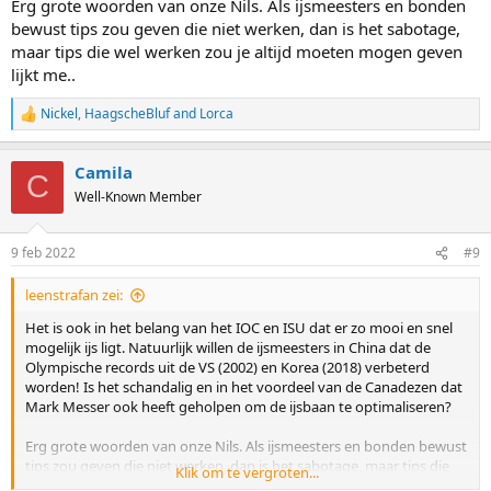
Erg grote woorden van onze Nils. Als ijsmeesters en bonden
bewust tips zou geven die niet werken, dan is het sabotage,
maar tips die wel werken zou je altijd moeten mogen geven
lijkt me..
Nickel
,
HaagscheBluf
and
Lorca
R
e
a
Camila
c
C
t
Well-Known Member
i
o
n
9 feb 2022
#9
s
:
leenstrafan zei:
Het is ook in het belang van het IOC en ISU dat er zo mooi en snel
mogelijk ijs ligt. Natuurlijk willen de ijsmeesters in China dat de
Olympische records uit de VS (2002) en Korea (2018) verbeterd
worden! Is het schandalig en in het voordeel van de Canadezen dat
Mark Messer ook heeft geholpen om de ijsbaan te optimaliseren?
Erg grote woorden van onze Nils. Als ijsmeesters en bonden bewust
tips zou geven die niet werken, dan is het sabotage, maar tips die
Klik om te vergroten...
wel werken zou je altijd moeten mogen geven lijkt me..