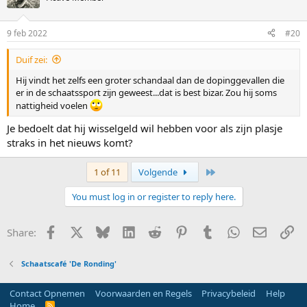
9 feb 2022
#20
Duif zei:
Hij vindt het zelfs een groter schandaal dan de dopinggevallen die
er in de schaatssport zijn geweest...dat is best bizar. Zou hij soms
nattigheid voelen
Je bedoelt dat hij wisselgeld wil hebben voor als zijn plasje
straks in het nieuws komt?
Last
1 of 11
Volgende
You must log in or register to reply here.
Facebook
X
Bluesky
LinkedIn
Reddit
Pinterest
Tumblr
WhatsApp
E-mail
Li
Share:
Schaatscafé 'De Ronding'
Contact Opnemen
Voorwaarden en Regels
Privacybeleid
Help
Home
R