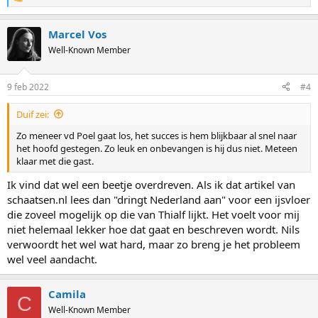
R
e
a
Marcel Vos
c
t
Well-Known Member
i
o
n
9 feb 2022
#4
s
:
Duif zei:
Zo meneer vd Poel gaat los, het succes is hem blijkbaar al snel naar
het hoofd gestegen. Zo leuk en onbevangen is hij dus niet. Meteen
klaar met die gast.
Ik vind dat wel een beetje overdreven. Als ik dat artikel van
schaatsen.nl lees dan "dringt Nederland aan" voor een ijsvloer
die zoveel mogelijk op die van Thialf lijkt. Het voelt voor mij
niet helemaal lekker hoe dat gaat en beschreven wordt. Nils
verwoordt het wel wat hard, maar zo breng je het probleem
wel veel aandacht.
Camila
C
Well-Known Member