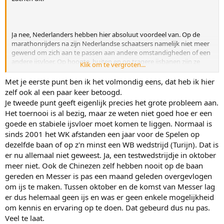
Ja nee, Nederlanders hebben hier absoluut voordeel van. Op de
marathonrijders na zijn Nederlandse schaatsers namelijk niet meer
gewend om zich aan te passen aan andere omstandigheden of een
andere ijsvloer. Op hoogte, buiten en op tragere ijsbanen zijn ze
Klik om te vergroten...
consequent slechter dan in Thialf, dus wil je als KNSB dat de
Olympische Spelen lijken op Thialf.
Met je eerste punt ben ik het volmondig eens, dat heb ik hier
zelf ook al een paar keer betoogd.
Van der Poel chargeert natuurlijk een beetje, maar daar zie ik het
Je tweede punt geeft eigenlijk precies het grote probleem aan.
probleem niet zo van. Het is inderdaad gek dat je zegt dat je een
Het toernooi is al bezig, maar ze weten niet goed hoe er een
lobby voert
tijdens
het toernooi om de omstandigheden in jouw
goede en stabiele ijsvloer moet komen te liggen. Normaal is
voordeel aan te passen. Alsof een tegenstander van Nadal actief
sinds 2001 het WK afstanden een jaar voor de Spelen op
roept dat het dak van het stadion dicht moet omdat Nadal altijd
slecht is als ie indoor moet spelen.
dezelfde baan of op z'n minst een WB wedstrijd (Turijn). Dat is
er nu allemaal niet geweest. Ja, een testwedstrijdje in oktober
Het is misschien niet verboden, maar het is absoluut onsympathiek
meer niet. Ook de Chinezen zelf hebben nooit op de baan
om dit zo aan te vliegen. Stel er was een Nederlandse ijsmeester
gereden en Messer is pas een maand geleden overgevlogen
geweest, en de KNSB had aangegeven dat ze elke dag lobbyen om
om ijs te maken. Tussen oktober en de komst van Messer lag
ervoor te zorgen dat de ijsvloer precies zo is dat de Nederlanders
er dus helemaal geen ijs en was er geen enkele mogelijkheid
het meeste kans maken op medailles. En vervolgens geven ze aan
dat het lijkt te werken omdat het ijs inderdaad naar hun wensen
om kennis en ervaring op te doen. Dat gebeurd dus nu pas.
wordt aangepast. De wereld zou te klein zijn. Nu hebben ze nog het
Veel te laat.
voordeel van de twijfel omdat er een Canadese ijsmeester is, maar