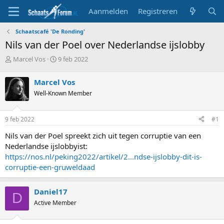
Aanmelden
Registreren
Schaatscafé 'De Ronding'
Nils van der Poel over Nederlandse ijslobby
T
S
Marcel Vos
9 feb 2022
o
t
p
a
Marcel Vos
i
r
Well-Known Member
c
t
s
d
t
a
9 feb 2022
#1
a
t
r
u
Nils van der Poel spreekt zich uit tegen corruptie van een
t
m
Nederlandse ijslobbyist:
e
https://nos.nl/peking2022/artikel/2...ndse-ijslobby-dit-is-
r
corruptie-een-gruweldaad
Daniel17
D
Active Member