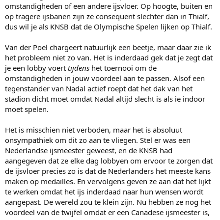
omstandigheden of een andere ijsvloer. Op hoogte, buiten en
op tragere ijsbanen zijn ze consequent slechter dan in Thialf,
dus wil je als KNSB dat de Olympische Spelen lijken op Thialf.
Van der Poel chargeert natuurlijk een beetje, maar daar zie ik
het probleem niet zo van. Het is inderdaad gek dat je zegt dat
je een lobby voert
tijdens
het toernooi om de
omstandigheden in jouw voordeel aan te passen. Alsof een
tegenstander van Nadal actief roept dat het dak van het
stadion dicht moet omdat Nadal altijd slecht is als ie indoor
moet spelen.
Het is misschien niet verboden, maar het is absoluut
onsympathiek om dit zo aan te vliegen. Stel er was een
Nederlandse ijsmeester geweest, en de KNSB had
aangegeven dat ze elke dag lobbyen om ervoor te zorgen dat
de ijsvloer precies zo is dat de Nederlanders het meeste kans
maken op medailles. En vervolgens geven ze aan dat het lijkt
te werken omdat het ijs inderdaad naar hun wensen wordt
aangepast. De wereld zou te klein zijn. Nu hebben ze nog het
voordeel van de twijfel omdat er een Canadese ijsmeester is,