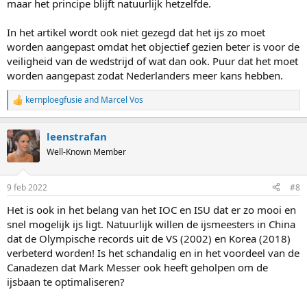
maar het principe blijft natuurlijk hetzelfde.
In het artikel wordt ook niet gezegd dat het ijs zo moet
worden aangepast omdat het objectief gezien beter is voor de
veiligheid van de wedstrijd of wat dan ook. Puur dat het moet
worden aangepast zodat Nederlanders meer kans hebben.
kernploegfusie
and
Marcel Vos
R
e
a
leenstrafan
c
t
Well-Known Member
i
o
n
9 feb 2022
#8
s
:
Het is ook in het belang van het IOC en ISU dat er zo mooi en
snel mogelijk ijs ligt. Natuurlijk willen de ijsmeesters in China
dat de Olympische records uit de VS (2002) en Korea (2018)
verbeterd worden! Is het schandalig en in het voordeel van de
Canadezen dat Mark Messer ook heeft geholpen om de
ijsbaan te optimaliseren?