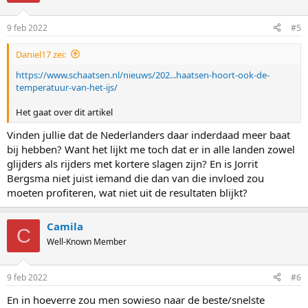
9 feb 2022
#5
Daniel17 zei:
https://www.schaatsen.nl/nieuws/202...haatsen-hoort-ook-de-
temperatuur-van-het-ijs/
Het gaat over dit artikel
Vinden jullie dat de Nederlanders daar inderdaad meer baat
bij hebben? Want het lijkt me toch dat er in alle landen zowel
glijders als rijders met kortere slagen zijn? En is Jorrit
Bergsma niet juist iemand die dan van die invloed zou
moeten profiteren, wat niet uit de resultaten blijkt?
Camila
C
Well-Known Member
9 feb 2022
#6
En in hoeverre zou men sowieso naar de beste/snelste