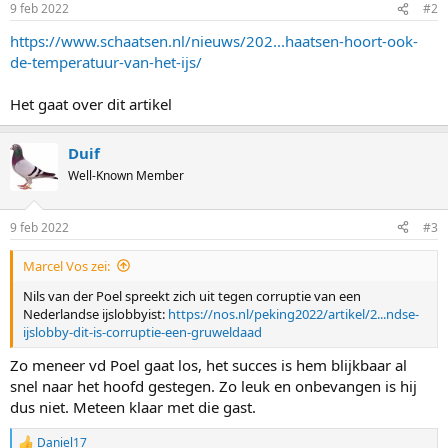
9 feb 2022
#2
https://www.schaatsen.nl/nieuws/202...haatsen-hoort-ook-
de-temperatuur-van-het-ijs/
Het gaat over dit artikel
Duif
Well-Known Member
9 feb 2022
#3
Marcel Vos zei:
Nils van der Poel spreekt zich uit tegen corruptie van een
Nederlandse ijslobbyist:
https://nos.nl/peking2022/artikel/2...ndse-
ijslobby-dit-is-corruptie-een-gruweldaad
Zo meneer vd Poel gaat los, het succes is hem blijkbaar al
snel naar het hoofd gestegen. Zo leuk en onbevangen is hij
dus niet. Meteen klaar met die gast.
Daniel17