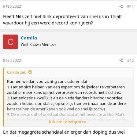
9 feb 2022
#11
Heeft Nils zelf niet flink geprofiteerd van snel ijs in Thialf
waardoor hij een wereldrecord kon rijden?
Camila
C
Well-Known Member
9 feb 2022
#12
Camila zei:
Kunnen we dan voorzichtig concluderen dat
1. Het an sich helpen van een expert om de ijsvloer te verbeteren
zodat er meer kans op het verbreken van records niet slecht is.
2. Het enigszins kwalijk is als de Nederlanders hierdoor voordeel
zouden hebben, omdat zij op snel ijs trainen (maar aan de andere
kant trainen de Amerikanen ook veel op snel ijs toch?)
3. De meeste ophef ontstaat doordat in het bewuste artikel Mark
Messer als held met een grote bijdrage aan het Nederlands succes
Klik om te vergroten...
wordt neergezet (terwijl dit waarschijnlijk objectief gezien heeeel erg
meevalt)
En dat megagrote schandaal en erger dan doping dus wel