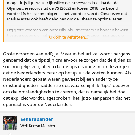
mogelijk ijs ligt. Natuurlijk willen de ijsmeesters in China dat de
Olympische records uit de VS (2002) en Korea (2018) verbeterd
worden! Is het schandalig en in het voordeel van de Canadezen dat
Mark Messer ook heeft geholpen om de ijsbaan te optimaliseren?
Erg grote woorden van onze Nils. Als ijsmeesters en bonden bewust
tips zou geven die niet werken, dan is het sabotage, maar tips die
Klik om te vergroten...
wel werken zou je altijd moeten mogen geven lijkt me..
Grote woorden van VdP, ja. Maar in het artikel wordt nergens
genoemd dat de tips zijn om ervoor te zorgen dat de tijden zo
snel mogelijk zijn, alleen dat de tips ervoor zijn om te zorgen
dat de Nederlanders beter op het ijs uit de voeten kunnen. Als
Nederlanders gebaat waren geweest bij een ander type
omstandigheden hadden ze dus waarschijnlijk "tips" gegeven
om die omstandigheden te creëren, dat is namelijk het doel
dat expliciet wordt uitgesproken: het ijs zo aanpassen dat het
optimaal is voor de Nederlanders.
EenBrabander
Well-Known Member