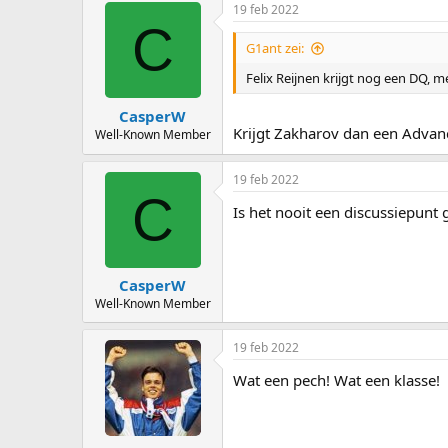
19 feb 2022
C
G1ant zei:
Felix Reijnen krijgt nog een DQ, m
CasperW
Krijgt Zakharov dan een Advanc
Well-Known Member
19 feb 2022
C
Is het nooit een discussiepun
CasperW
Well-Known Member
19 feb 2022
Wat een pech! Wat een klasse!