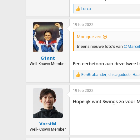
Lorca
R
e
a
19 feb 2022
c
t
i
Monique zei:
o
n
Ineens nieuwe foto’s van
@Marcel
s
:
G1ant
Een eerbetoon aan deze twee le
Well-Known Member
EenBrabander
,
chicagodude
,
Haa
R
e
a
19 feb 2022
c
t
Hopelijk wint Swings zo voor 
i
o
n
s
:
VorstM
Well-Known Member