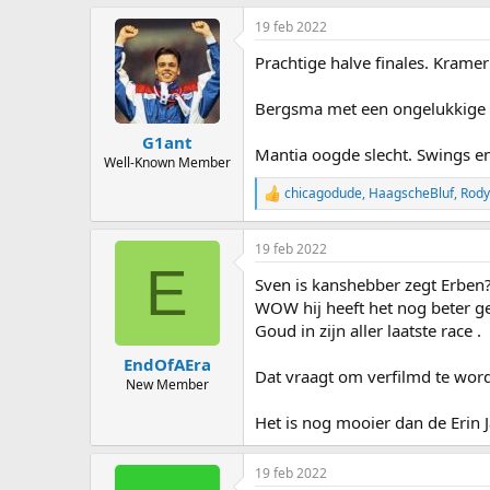
a
19 feb 2022
c
t
Prachtige halve finales. Krame
i
o
n
Bergsma met een ongelukkige ra
s
:
G1ant
Mantia oogde slecht. Swings en
Well-Known Member
chicagodude
,
HaagscheBluf
,
Rody
R
e
a
19 feb 2022
c
E
t
Sven is kanshebber zegt Erben
i
o
WOW hij heeft het nog beter ge
n
Goud in zijn aller laatste race .
s
:
EndOfAEra
Dat vraagt om verfilmd te word
New Member
Het is nog mooier dan de Erin J
19 feb 2022