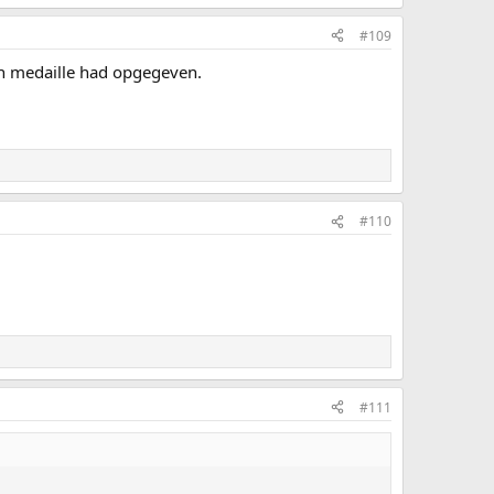
#109
en medaille had opgegeven.
#110
#111