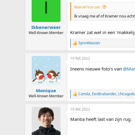
I
Marcel Vos zei:
Ik vraag me af of Kramer nou echt
Ikbenerweer
Kramer zat wel in een 'makkelij
Well-Known Member
SprintMaster
R
e
a
19 feb 2022
c
t
Ineens nieuwe foto’s van
@Mar
i
o
n
s
:
Monique
Camila
,
EenBrabander
,
chicagod
R
Well-Known Member
e
a
19 feb 2022
c
t
Mantia heeft last van zijn rug.
i
o
n
s