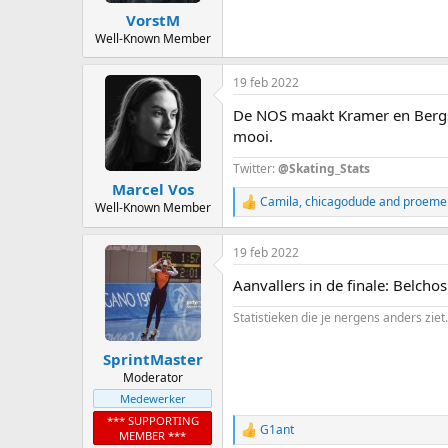
:
VorstM
Well-Known Member
19 feb 2022
De NOS maakt Kramer en Bergsm
mooi.
Twitter:
@Skating_Stats
Marcel Vos
Camila
,
chicagodude
and
proeme
Well-Known Member
R
e
a
19 feb 2022
c
t
Aanvallers in de finale: Belch
i
o
Statistieken die je nergens anders ziet.
n
s
:
SprintMaster
Moderator
Medewerker
*** SUPPORTING
G1ant
R
MEMBER ***