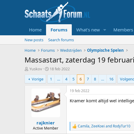
Home
Forums
What's new
Members
New posts
Search forums
Home
Forums
Wedstrijden
Olympische Spelen
Massastart, zaterdag 19 februar
T
S
Yuskov
18 feb 2022
o
t
Vorige
1
…
4
5
6
7
8
…
16
Volgen
p
a
i
r
c
t
19 feb 2022
s
d
Kramer komt altijd wel intellig
t
a
a
t
r
u
t
m
rajknier
e
Camila
,
ZeeKoei
and
RodyTur10
r
R
Active Member
e