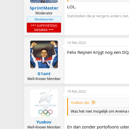
s
:
LOL.
SprintMaster
Moderator
Statistieken die je nergens anders ziet.
Medewerker
*** SUPPORTING
MEMBER ***
19 feb 2022
Felix Reijnen krijgt nog een DQ
G1ant
Well-Known Member
19 feb 2022
Yuskov zei:
Was het niet mogelijk om Anema 
Yuskov
En dan zonder portofoons uite
Well-Known Member