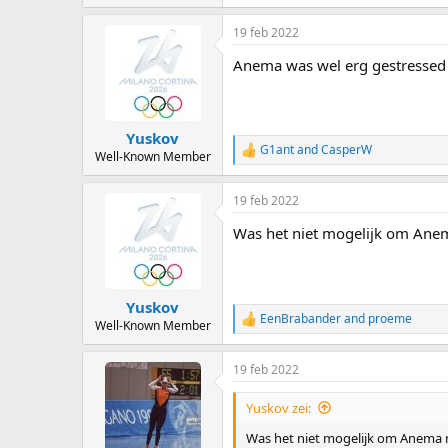
e
a
19 feb 2022
c
t
Anema was wel erg gestressed 
i
o
n
s
:
Yuskov
G1ant
and
CasperW
R
Well-Known Member
e
a
19 feb 2022
c
t
Was het niet mogelijk om Anem
i
o
n
s
:
Yuskov
EenBrabander
and
proeme
R
Well-Known Member
e
a
19 feb 2022
c
t
i
Yuskov zei:
o
n
Was het niet mogelijk om Anema 