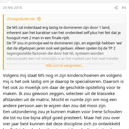
o
n
26 feb 2018
#4
s
:
chicagodude zei:
De MS zal inderdaad erg lastig te domineren zijn door 1 land,
inherent aan het karakter van het onderdeel zelf plus het feit dat je
hooguit met 2 man in een finale rijdt.
De TP zou in principe wel te domineren zijn, en eigenlijk hebben 'we'
dat de afgelopen jaren ook wel gedaan. Alleen spelen bij de TP 2
tegengestelde factoren die door het NL systeem worden
veroorzaakt een rol: enerzijds is er het nadeel van het veel minder
samen kunnen trainen, anderzijds is er het voordeel dat het NL
Klik om te vergroten...
systeem een veel hoger algeheel niveau van schaatsers
voortbrengt (en dus in principe een betere TP samen te stellen is).
Volgens mij staat MS nog in zijn kinderschoenen en volgens
Om de TP te domineren lijken we dan alleen wel afhankelijk te zijn
mij is het ook lastig om je daarop te specialiseren. Daarom is
van minimaal 1 absolute wereldtopper in uitstekende vorm. Zonder
het ook zo moeilijk om daar de geschikte opstelling voor te
dat is er een redelijke kans er door een goed-geoliede TP ploeg
maken. Ik zou gewoon zeggen, selecteer uit de klassieke
verslagen te worden.
afstanden uit de matrix. Mocht er ruimte zijn om nog een
andere persoon aan te wijzen dan zou dat mooi zijn.
Heeft de bondscoach het goed gedaan? Voor de TP wel, daar is
eigenlijk niks mis gegaan, die zijn gewoon op waarde geklopt.
Een uitzondering zou je kunnen maken voor Irene Schouten
Weinig af te dingen op de keuzes voor rijders, geen heibel gehad.
die tot nu toe bijna altijd goed presteert. Maar het zou over
Voor de MS is het lastiger te zeggen. Bij de vrouwen geen kritiek,
vier jaar best kunnen dat deze discipline zich zo ontwikkeld
dat was verder prima, keuzes waren logisch en resultaat was goed