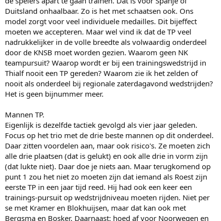
de spelers apart te gaan trainen. Dat is voor Spanje of
Duitsland onhaalbaar. Zo is het met schaatsen ook. Ons
model zorgt voor veel individuele medailles. Dit bijeffect
moeten we accepteren. Maar wel vind ik dat de TP veel
nadrukkelijker in de volle breedte als volwaardig onderdeel
door de KNSB moet worden gezien. Waarom geen NK
teampursuit? Waarop wordt er bij een trainingswedstrijd in
Thialf nooit een TP gereden? Waarom zie ik het zelden of
nooit als onderdeel bij regionale zaterdagavond wedstrijden?
Het is geen bijnummer meer.
Mannen TP.
Eigenlijk is dezelfde tactiek gevolgd als vier jaar geleden.
Focus op het trio met de drie beste mannen op dit onderdeel.
Daar zitten voordelen aan, maar ook risico's. Ze moeten zich
alle drie plaatsen (dat is gelukt) en ook alle drie in vorm zijn
(dat lukte niet). Daar doe je niets aan. Maar terugkomend op
punt 1 zou het niet zo moeten zijn dat iemand als Roest zijn
eerste TP in een jaar tijd reed. Hij had ook een keer een
trainings-pursuit op wedstrijdniveau moeten rijden. Niet per
se met Kramer en Blokhuijsen, maar dat kan ook met
Bergsma en Bosker. Daarnaast: hoed af voor Noorwegen en