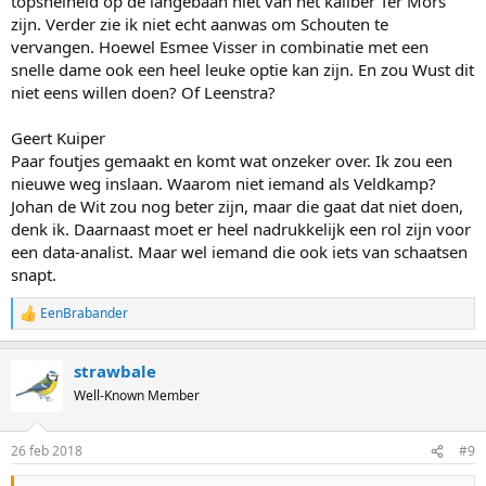
topsnelheid op de langebaan niet van het kaliber Ter Mors
zijn. Verder zie ik niet echt aanwas om Schouten te
vervangen. Hoewel Esmee Visser in combinatie met een
snelle dame ook een heel leuke optie kan zijn. En zou Wust dit
niet eens willen doen? Of Leenstra?
Geert Kuiper
Paar foutjes gemaakt en komt wat onzeker over. Ik zou een
nieuwe weg inslaan. Waarom niet iemand als Veldkamp?
Johan de Wit zou nog beter zijn, maar die gaat dat niet doen,
denk ik. Daarnaast moet er heel nadrukkelijk een rol zijn voor
een data-analist. Maar wel iemand die ook iets van schaatsen
snapt.
EenBrabander
R
e
a
strawbale
c
t
Well-Known Member
i
o
n
26 feb 2018
#9
s
: