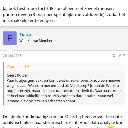
n_massastart_2013
Ja, ook best mooi toch? Ik zou alleen niet zoveel mensen
Een jaar later deed Frank Vreugdenhil hetzelfde:
punten geven (3 man per sprint lijkt me voldoende), zodat het
https://nl.wikipedia.org/wiki/Nederlands_kampioenschap_schaatse
iets makkelijker te volgen is.
n_massastart_2014
Forza
F
Well-Known Member
26 feb 2018
#17
G1ant zei:
Geert Kuiper
Paar foutjes gemaakt en komt wat onzeker over. Ik zou een nieuwe
weg inslaan. Waarom niet iemand als Veldkamp? Johan de Wit zou
nog beter zijn, maar die gaat dat niet doen, denk ik. Daarnaast moet
er heel nadrukkelijk een rol zijn voor een data-analist. Maar wel
iemand die ook iets van schaatsen snapt.
De ideale kandidaat lijkt me Jac Orie, hij heeft zowel het data-
analytisch als schaatstechnisch inzicht. Voor data analyse kun