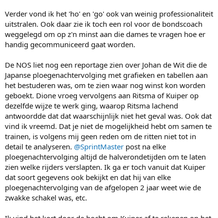
Verder vond ik het 'ho' en 'go' ook van weinig professionaliteit
uitstralen. Ook daar zie ik toch een rol voor de bondscoach
weggelegd om op z'n minst aan die dames te vragen hoe er
handig gecommuniceerd gaat worden.
De NOS liet nog een reportage zien over Johan de Wit die de
Japanse ploegenachtervolging met grafieken en tabellen aan
het bestuderen was, om te zien waar nog winst kon worden
geboekt. Dione vroeg vervolgens aan Ritsma of Kuiper op
dezelfde wijze te werk ging, waarop Ritsma lachend
antwoordde dat dat waarschijnlijk niet het geval was. Ook dat
vind ik vreemd. Dat je niet de mogelijkheid hebt om samen te
trainen, is volgens mij geen reden om de ritten niet tot in
detail te analyseren.
@SprintMaster
post na elke
ploegenachtervolging altijd de halverondetijden om te laten
zien welke rijders verslapten. Ik ga er toch vanuit dat Kuiper
dat soort gegevens ook bekijkt en dat hij van elke
ploegenachtervolging van de afgelopen 2 jaar weet wie de
zwakke schakel was, etc.
Ik vind het kort door de bocht om Kuiper af te rekenen op het