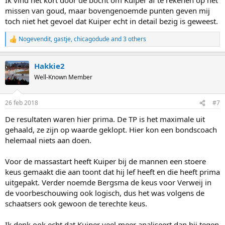
missen van goud, maar bovengenoemde punten geven mij
toch niet het gevoel dat Kuiper echt in detail bezig is geweest.
Nogevendit
,
gastje
,
chicagodude
and 3 others
R
e
a
Hakkie2
c
t
Well-Known Member
i
o
n
26 feb 2018
#7
s
:
De resultaten waren hier prima. De TP is het maximale uit
gehaald, ze zijn op waarde geklopt. Hier kon een bondscoach
helemaal niets aan doen.
Voor de massastart heeft Kuiper bij de mannen een stoere
keus gemaakt die aan toont dat hij lef heeft en die heeft prima
uitgepakt. Verder noemde Bergsma de keus voor Verweij in
de voorbeschouwing ook logisch, dus het was volgens de
schaatsers ook gewoon de terechte keus.
Ik denk ook echt dat Kuiper veel meer analiseert dan hij tegen