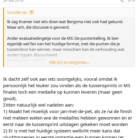
26 feb 2018
#19
VorstM zei:
Ik zag Kramer niet iets doen wat Bergsma niet ook had gekund.
Maar ach, die discussie is gevoerd.
Ander evaluatiedingetje voor de MS: De puntentelling. Ik ben
eigenlijk wel fan van het huidige format, met die punten die je
tussendoor kan winnen, maar misschien kan de verhouding wat
anders liggen. Bijvoorbeeld:
Tussensprint: 10, 5, 2
Klik om te vergroten...
Eindsprint: 75, 45, 20
Bij gelijk puntenaantal is de aankomsttijd doorslaggevend.
Ik dacht zelf ook aan iets soortgelijks, vooral omdat ik
De nummer 1 aan de streep blijft altijd eerste, de nummer 2 ook
persoonlijk het leuker zou vinden als de tussensprints in MS
bijna altijd - of de nummer 3 moet ook 3 tussensprints winnen -
finales toch een medaille op kunnen leveren (maar geen
maar voor de bronzen medaille is er een mogelijkheid om
goud).
gedurende de race in de tussensprints meer punten te pakken dan
Zitten natuurlijk wel nadelen aan:
diegende die 3e wordt. Dat is niet evident, maar dat hoeft ook niet.
Dan wordt de vierde plek van een Alusalu/Wenger ook niet zo
1) Maakt het moeilijk voor jan-met-de-pet, als ze na de finish
eenvoudig afgedaan als 'racen voor plek 4' - en hadden ze
niet meteen weten wie de medailles hebben gewonnen en er
misschien iets minder ruimte gekregen. Maarja, wie van de
eerst naar de tussensprint uitslagen gekeken moet worden
favorieten gaat iemand terughalen zodat hij/zij zelf brons kan
2) Er is met het huidige systeem wellicht meer kans dat
pakken. Dat gaan er toch ook niet veel zijn.
vluchtgroepjes in eerste instantie weg kunnen komen (er