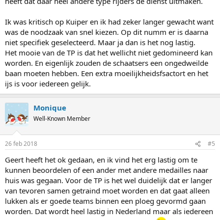
heeft dat daar heel andere type rijders de dienst uitmaken.
gezien de omstandigheden. Bij de mannen MS, tja, het resultaat
pakte eigenlijk wel goed uit. Betekent dat dan ook dat Kuiper het
Ik was kritisch op Kuiper en ik had zeker langer gewacht want
goed heeft gedaan?
Ik weet het niet, hij moest natuurlijk roeien met de riemen die je
was de noodzaak van snel kiezen. Op dit numm er is daarna
hebt gezien de 10-man limiet en wie zich plaatsten. Gezien de
niet specifiek geselecteerd. Maar ja dan is het nog lastig.
resultaten uit het verleden had Bergsma misschien wel die plek
Het mooie van de TP is dat het wellicht niet gedomineerd kan
verdiend, maar met wie had hij dan moeten rijden? De keus voor
worden. En eigenlijk zouden de schaatsers een ongedweilde
Verweij toendertijd was redelijk te billijken, en hij heeft in ieder geval
baan moeten hebben. Een extra moeilijkheidsfsactort en het
laten zien het goed te kunnen, ondanks zijn mindere vorm
ijs is voor iedereen gelijk.
momenteel. Keuze voor Kramer was vreemd, hoewel hij het
uiteindelijk gewoon goed tot zeer goed deed.
Monique
Uiteindelijk vind ik dat Kuiper het eigenlijk wel goed heeft gedaan,
ondanks het niet behalen van goud. De TP ploegen zijn op waarde
Well-Known Member
geklopt door erg sterke teams, en de MS is sowieso veel lastiger te
bepalen.
26 feb 2018
#5
Verder geef ik hem een pluim dat hij alles eigenlijk zonder
noemenswaardige heibel in de tent heeft kunnen begeleiden, en
Geert heeft het ok gedaan, en ik vind het erg lastig om te
dat is in NL bepaald geen sinecure!
kunnen beoordelen of een ander met andere medailles naar
huis was gegaan. Voor de TP is het wel duidelijk dat er langer
Kortom, ondanks het feit dat ik persoonlijk Kuiper geen geschikte
bondscoach vind door zijn in mijn ogen te 'softe' karakter, kan ik
van tevoren samen getraind moet worden en dat gaat alleen
toch niet anders concluderen dan dat hij het gewoon goed heeft
lukken als er goede teams binnen een ploeg gevormd gaan
gedaan.
worden. Dat wordt heel lastig in Nederland maar als iedereen