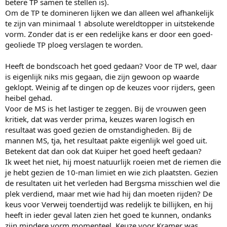
betere TP samen te stellen is).
Om de TP te domineren lijken we dan alleen wel afhankelijk
te zijn van minimaal 1 absolute wereldtopper in uitstekende
vorm. Zonder dat is er een redelijke kans er door een goed-
geoliede TP ploeg verslagen te worden.
Heeft de bondscoach het goed gedaan? Voor de TP wel, daar
is eigenlijk niks mis gegaan, die zijn gewoon op waarde
geklopt. Weinig af te dingen op de keuzes voor rijders, geen
heibel gehad.
Voor de MS is het lastiger te zeggen. Bij de vrouwen geen
kritiek, dat was verder prima, keuzes waren logisch en
resultaat was goed gezien de omstandigheden. Bij de
mannen MS, tja, het resultaat pakte eigenlijk wel goed uit.
Betekent dat dan ook dat Kuiper het goed heeft gedaan?
Ik weet het niet, hij moest natuurlijk roeien met de riemen die
je hebt gezien de 10-man limiet en wie zich plaatsten. Gezien
de resultaten uit het verleden had Bergsma misschien wel die
plek verdiend, maar met wie had hij dan moeten rijden? De
keus voor Verweij toendertijd was redelijk te billijken, en hij
heeft in ieder geval laten zien het goed te kunnen, ondanks
zijn mindere vorm momenteel. Keuze voor Kramer was