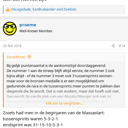
chicagodude
,
EenBrabander
and
ZeeKoei
R
e
a
proeme
c
t
Well-Known Member
i
o
n
26 feb 2018
#14
s
:
VorstM zei:
Bij gelijk puntenaantal is de aankomsttijd doorslaggevend.
De nummer 1 aan de streep blijft altijd eerste, de nummer 2 ook
bijna altijd - of de nummer 3 moet ook 3 tussensprints winnen -
maar voor de bronzen medaille is er een mogelijkheid om
gedurende de race in de tussensprints meer punten te pakken dan
diegende die 3e wordt. Dat is niet evident, maar dat hoeft ook niet.
Dan wordt de vierde plek van een Alusalu/Wenger ook niet zo
eenvoudig afgedaan als 'racen voor plek 4' - en hadden ze
Klik om te vergroten...
misschien iets minder ruimte gekregen. Maarja, wie van de
favorieten gaat iemand terughalen zodat hij/zij zelf brons kan
Zoiets had men in de beginjaren van de Massastart:
pakken. Dat gaan er toch ook niet veel zijn.
tussensprints waren 5-3-2-1
eindsprint was 31-15-10-5-3-1