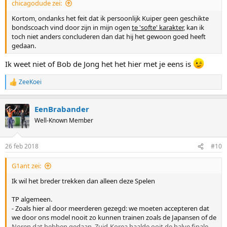
chicagodude zei:
Kortom, ondanks het feit dat ik persoonlijk Kuiper geen geschikte
bondscoach vind door zijn in mijn ogen
te 'softe' karakter
, kan ik
toch niet anders concluderen dan dat hij het gewoon goed heeft
gedaan.
Ik weet niet of Bob de Jong het het hier met je eens is
ZeeKoei
R
e
a
EenBrabander
c
t
Well-Known Member
i
o
n
26 feb 2018
#10
s
:
G1ant zei:
Ik wil het breder trekken dan alleen deze Spelen
TP algemeen.
- Zoals hier al door meerderen gezegd: we moeten accepteren dat
we door ons model nooit zo kunnen trainen zoals de Japansen of de
Noren dat hebben gedaan. Zuid-Korea haalde ooit de halve finale