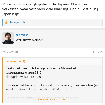
Mooi, ik had eigenlijk gedacht dat hij naar China zou
verkassen, waar vast meer geld klaar ligt. Ben blij dat hij bij
Japan blijft.
chicagodude
R
e
a
VorstM
c
t
Well-Known Member
i
o
n
26 feb 2018
#16
s
:
proeme zei:
Zoiets had men in de beginjaren van de Massastart:
tussensprints waren 5-3-2-1
eindsprint was 31-15-10-5-3-1
zo kon je met tussensprints nooit goud winnen, maar wel zilver (als
je ook punten pakt in de eindsprint) of brons.
Op het eerste officiële NK pakte Johan Knol zo brons:
Klik om te vergroten...
https://nl.wikipedia.org/wiki/Nederlands_kampioenschap_schaatse