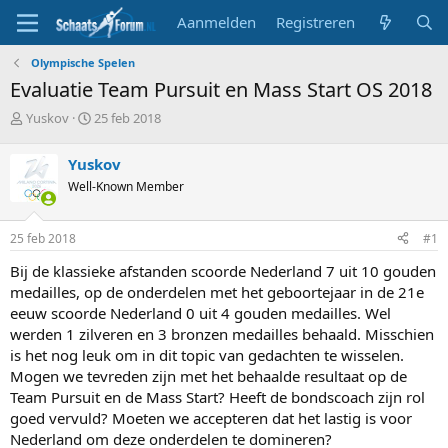
Aanmelden
Registreren
Olympische Spelen
Evaluatie Team Pursuit en Mass Start OS 2018
T
S
Yuskov
25 feb 2018
o
t
p
a
Yuskov
i
r
Well-Known Member
c
t
s
d
t
a
25 feb 2018
#1
a
t
r
u
Bij de klassieke afstanden scoorde Nederland 7 uit 10 gouden
t
m
medailles, op de onderdelen met het geboortejaar in de 21e
e
eeuw scoorde Nederland 0 uit 4 gouden medailles. Wel
r
werden 1 zilveren en 3 bronzen medailles behaald. Misschien
is het nog leuk om in dit topic van gedachten te wisselen.
Mogen we tevreden zijn met het behaalde resultaat op de
Team Pursuit en de Mass Start? Heeft de bondscoach zijn rol
goed vervuld? Moeten we accepteren dat het lastig is voor
Nederland om deze onderdelen te domineren?