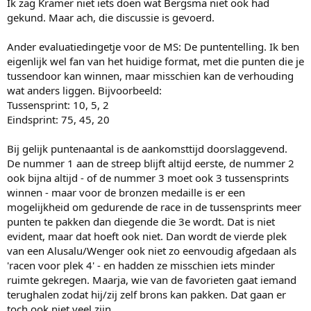
Ik zag Kramer niet iets doen wat Bergsma niet ook had
liet hij zien) ook een perfecte partner voor hem. Als ze dit vaker
willen doen moeten ze die kans krijgen. Maar ook andere opties
gekund. Maar ach, die discussie is gevoerd.
uitproberen (Roest, Hoolwerf, Huizinga, Blokhuijsen). En Bergsma
moet ook niet afgeschreven worden.
Ander evaluatiedingetje voor de MS: De puntentelling. Ik ben
eigenlijk wel fan van het huidige format, met die punten die je
Massastart vrouwen
tussendoor kan winnen, maar misschien kan de verhouding
Ter Mors is gemaakt voor dit onderdeel. Hopelijk wil zij dit ook gaan
wat anders liggen. Bijvoorbeeld:
doen en lukt het fysiek. Voor Schulting geldt min of meer hetzelfde,
hoewel ik denk dat haar motor en topsnelheid op de langebaan niet
Tussensprint: 10, 5, 2
van het kaliber Ter Mors zijn. Verder zie ik niet echt aanwas om
Eindsprint: 75, 45, 20
Schouten te vervangen. Hoewel Esmee Visser in combinatie met
een snelle dame ook een heel leuke optie kan zijn. En zou Wust dit
Bij gelijk puntenaantal is de aankomsttijd doorslaggevend.
niet eens willen doen? Of Leenstra?
De nummer 1 aan de streep blijft altijd eerste, de nummer 2
ook bijna altijd - of de nummer 3 moet ook 3 tussensprints
Geert Kuiper
Paar foutjes gemaakt en komt wat onzeker over. Ik zou een nieuwe
winnen - maar voor de bronzen medaille is er een
weg inslaan. Waarom niet iemand als Veldkamp? Johan de Wit zou
mogelijkheid om gedurende de race in de tussensprints meer
nog beter zijn, maar die gaat dat niet doen, denk ik. Daarnaast moet
punten te pakken dan diegende die 3e wordt. Dat is niet
er heel nadrukkelijk een rol zijn voor een data-analist. Maar wel
evident, maar dat hoeft ook niet. Dan wordt de vierde plek
iemand die ook iets van schaatsen snapt.
van een Alusalu/Wenger ook niet zo eenvoudig afgedaan als
'racen voor plek 4' - en hadden ze misschien iets minder
ruimte gekregen. Maarja, wie van de favorieten gaat iemand
terughalen zodat hij/zij zelf brons kan pakken. Dat gaan er
toch ook niet veel zijn.