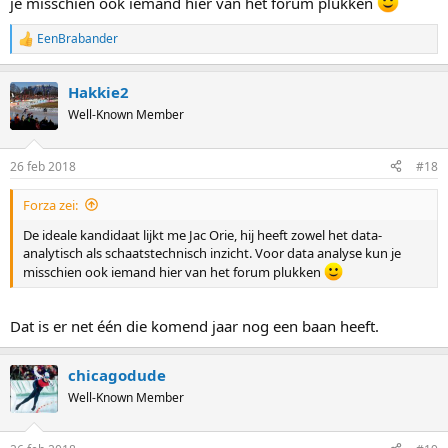
je misschien ook iemand hier van het forum plukken
EenBrabander
R
e
a
Hakkie2
c
t
Well-Known Member
i
o
n
26 feb 2018
#18
s
:
Forza zei:
De ideale kandidaat lijkt me Jac Orie, hij heeft zowel het data-
analytisch als schaatstechnisch inzicht. Voor data analyse kun je
misschien ook iemand hier van het forum plukken
Dat is er net één die komend jaar nog een baan heeft.
chicagodude
Well-Known Member