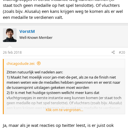
staat toch geen medaille op het spel tenslotte). Of vluchters
(zoals bijv. Alusalu) een kans krijgen weg te komen als er wel
een medaille te verdienen valt.
VorstM
Well-Known Member
26 feb 2018
#20
chicagodude zei:
Zitten natuurlijk wel nadelen aan:
1) Maakt het moeilijk voor jan-met-de-pet, als ze na de finish niet
meteen weten wie de medailles hebben gewonnen en er eerst naar
de tussensprint uitslagen gekeken moet worden
2) Er is met het huidige systeem wellicht meer kans dat
vluchtgroepjes in eerste instantie weg kunnen komen (er staat toch
geen medaille op het spel tenslotte). Of vluchters (zoals bijv. Alusalu)
een kans krijgen weg te komen als er wel een medaille te verdienen
Klik om te vergroten...
valt.
Ja, maar als je wat reacties op twitter leest, is er juist ook