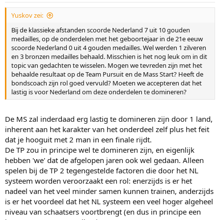
Yuskov zei:
Bij de klassieke afstanden scoorde Nederland 7 uit 10 gouden
medailles, op de onderdelen met het geboortejaar in de 21e eeuw
scoorde Nederland 0 uit 4 gouden medailles. Wel werden 1 zilveren
en 3 bronzen medailles behaald. Misschien is het nog leuk om in dit
topic van gedachten te wisselen. Mogen we tevreden zijn met het
behaalde resultaat op de Team Pursuit en de Mass Start? Heeft de
bondscoach zijn rol goed vervuld? Moeten we accepteren dat het
lastig is voor Nederland om deze onderdelen te domineren?
De MS zal inderdaad erg lastig te domineren zijn door 1 land,
inherent aan het karakter van het onderdeel zelf plus het feit
dat je hooguit met 2 man in een finale rijdt.
De TP zou in principe wel te domineren zijn, en eigenlijk
hebben 'we' dat de afgelopen jaren ook wel gedaan. Alleen
spelen bij de TP 2 tegengestelde factoren die door het NL
systeem worden veroorzaakt een rol: enerzijds is er het
nadeel van het veel minder samen kunnen trainen, anderzijds
is er het voordeel dat het NL systeem een veel hoger algeheel
niveau van schaatsers voortbrengt (en dus in principe een