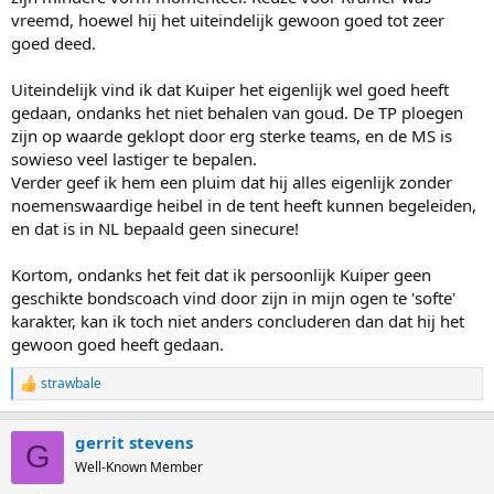
vreemd, hoewel hij het uiteindelijk gewoon goed tot zeer
goed deed.
Uiteindelijk vind ik dat Kuiper het eigenlijk wel goed heeft
gedaan, ondanks het niet behalen van goud. De TP ploegen
zijn op waarde geklopt door erg sterke teams, en de MS is
sowieso veel lastiger te bepalen.
Verder geef ik hem een pluim dat hij alles eigenlijk zonder
noemenswaardige heibel in de tent heeft kunnen begeleiden,
en dat is in NL bepaald geen sinecure!
Kortom, ondanks het feit dat ik persoonlijk Kuiper geen
geschikte bondscoach vind door zijn in mijn ogen te 'softe'
karakter, kan ik toch niet anders concluderen dan dat hij het
gewoon goed heeft gedaan.
strawbale
R
e
a
gerrit stevens
c
G
t
Well-Known Member
i