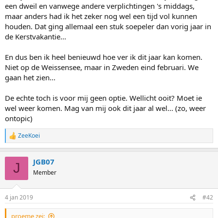
een dweil en vanwege andere verplichtingen 's middags,
maar anders had ik het zeker nog wel een tijd vol kunnen
houden. Dat ging allemaal een stuk soepeler dan vorig jaar in
de Kerstvakantie...
En dus ben ik heel benieuwd hoe ver ik dit jaar kan komen.
Niet op de Weissensee, maar in Zweden eind februari. We
gaan het zien...
De echte toch is voor mij geen optie. Wellicht ooit? Moet ie
wel weer komen. Mag van mij ook dit jaar al wel... (zo, weer
ontopic)
ZeeKoei
R
e
a
JGB07
c
J
t
Member
i
o
n
4 jan 2019
#42
s
:
proeme zei: