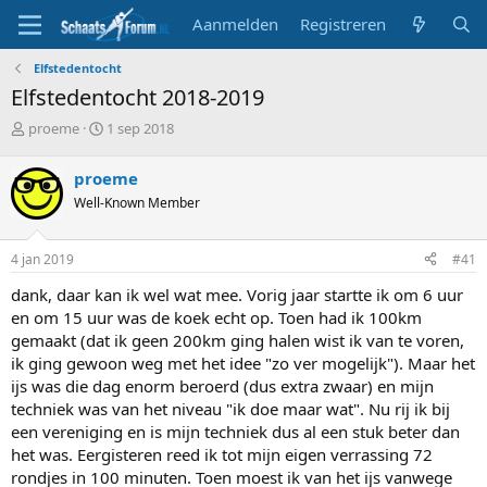
Aanmelden
Registreren
Elfstedentocht
Elfstedentocht 2018-2019
T
S
proeme
1 sep 2018
o
t
p
a
proeme
i
r
Well-Known Member
c
t
s
d
t
a
4 jan 2019
#41
a
t
r
u
dank, daar kan ik wel wat mee. Vorig jaar startte ik om 6 uur
t
m
en om 15 uur was de koek echt op. Toen had ik 100km
e
gemaakt (dat ik geen 200km ging halen wist ik van te voren,
r
ik ging gewoon weg met het idee "zo ver mogelijk"). Maar het
ijs was die dag enorm beroerd (dus extra zwaar) en mijn
techniek was van het niveau "ik doe maar wat". Nu rij ik bij
een vereniging en is mijn techniek dus al een stuk beter dan
het was. Eergisteren reed ik tot mijn eigen verrassing 72
rondjes in 100 minuten. Toen moest ik van het ijs vanwege