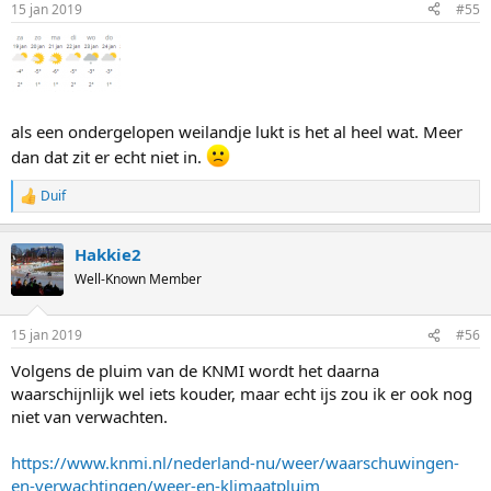
15 jan 2019
#55
als een ondergelopen weilandje lukt is het al heel wat. Meer
dan dat zit er echt niet in.
Duif
R
e
a
Hakkie2
c
t
Well-Known Member
i
o
n
15 jan 2019
#56
s
:
Volgens de pluim van de KNMI wordt het daarna
waarschijnlijk wel iets kouder, maar echt ijs zou ik er ook nog
niet van verwachten.
https://www.knmi.nl/nederland-nu/weer/waarschuwingen-
en-verwachtingen/weer-en-klimaatpluim