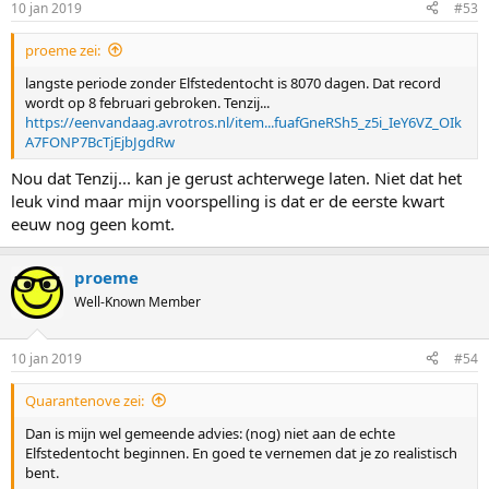
10 jan 2019
#53
proeme zei:
langste periode zonder Elfstedentocht is 8070 dagen. Dat record
wordt op 8 februari gebroken. Tenzij...
https://eenvandaag.avrotros.nl/item...fuafGneRSh5_z5i_IeY6VZ_OIk
A7FONP7BcTjEjbJgdRw
Nou dat Tenzij... kan je gerust achterwege laten. Niet dat het
leuk vind maar mijn voorspelling is dat er de eerste kwart
eeuw nog geen komt.
proeme
Well-Known Member
10 jan 2019
#54
Quarantenove zei:
Dan is mijn wel gemeende advies: (nog) niet aan de echte
Elfstedentocht beginnen. En goed te vernemen dat je zo realistisch
bent.