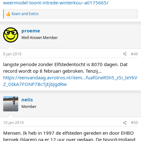
weermodel-toont-intrede-winterkou~a0175665/
Koen
and
Eelco
R
e
a
proeme
c
t
Well-Known Member
i
o
n
9 jan 2019
#49
s
:
langste periode zonder Elfstedentocht is 8070 dagen. Dat
record wordt op 8 februari gebroken. Tenzij...
https://eenvandaag.avrotros.nl/item...fuafGneRSh5_z5i_IeY6V
Z_OIkA7FONP7BcTjEjbJgdRw
nelis
Member
10 jan 2019
#50
Mensen. Ik heb in 1997 de elfsteden gereden en door EHBO
bezoek (blaren) oa er 12 uur over gedaan. De Noord-Holland