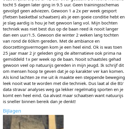
tocht 5 dagen later ging in 9.5 uur. Geen trainingsschemas
gevolgd geen adviezen. Gewoon 1 a 2x per week gesport
(fietsen basketbal schaatsen) als je een goeie conditie hebt en
je slag aardig is hou je het gewoon lang vol. Mijn bochten
techniek was niet best dus op de baan reed ik nooit langer
dan een uur/1.5. Gewoon die winter 2 weken lang tochten
van rond de 60km gereden. Met de ambiance en
doorzettingsvermogen kom je een heel eind. Ok is was toen
25 jaar maar 2 jr geleden ging de alternatieve ook prima na
gemiddeld 1x per week op de baan. Nooit schaatsles gehad
gewoon veel op natuurijs gereden in mijn jeugd. Ik schrijf dit
om mensen hoop te geven dat je op karakter ver kan komen.
Als kind lachten ze me uit ik maakte een steppende beweging
leek nooit wat te worden met die techniek. Dus laat al die BI/
data strava/ analyses weg ga lekker regelmatig sporten en je
komt een heel eind. Ga alvast maar schaatsen want natuurijs
is sneller binnen bereik dan je denkt!
Bijlagen