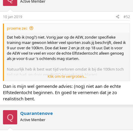
Active Member
10 jan 2019
#52
proeme zei:
Dat heb ik (nog?) niet. Vorig jaar op de AEW, zonder specifieke
training maar gewoon lekker veel sporten zoals jij beschrijft, deed ik
9 uur over de 100km. Doe dat keer 2 en je zit op 18 uur. Dat is voor
de AEW veel te veel en voor de echte Elfstedentocht alleen genoeg
als je voor 6 uur 's ochtends mag starten.
Natuurlijk heb ik best wat tijd verloren omdat ik bij die 100km toch
tijd zat had, en door een EHBO-bezoek (ook blaren).
Klik om te vergroten...
Tegelijk was ik aan het eind zo moe (mede door het slechte ijs), dat
de 2e 100km beduidend langzamer zou zijn gegaan dan de 1e.
Dan is mijn wel gemeende advies: (nog) niet aan de echte
Elfstedentocht beginnen. En goed te vernemen dat je zo
realistisch bent.
Quarantenove
Q
Active Member