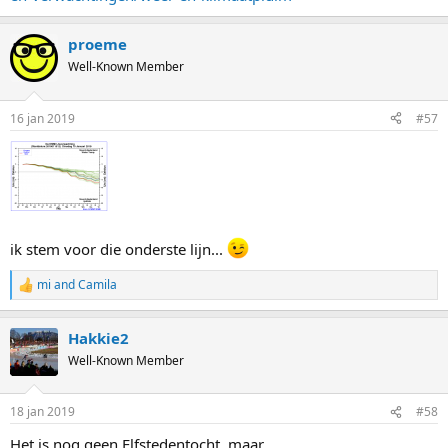
proeme
Well-Known Member
16 jan 2019
#57
ik stem voor die onderste lijn...
mi
and
Camila
R
e
a
Hakkie2
c
t
Well-Known Member
i
o
n
18 jan 2019
#58
s
:
Het is nog geen Elfstedentocht, maar...