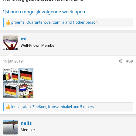
IJsbanen mogelijk volgende week open
proeme
,
Quarantenove
,
Camila
and 1 other person
R
e
a
mi
c
t
Well-Known Member
i
o
n
19 jan 2019
#59
s
:
leenstrafan
,
ZeeKoei
,
fransvanbakel
and 5 others
R
e
a
nelis
c
t
Member
i