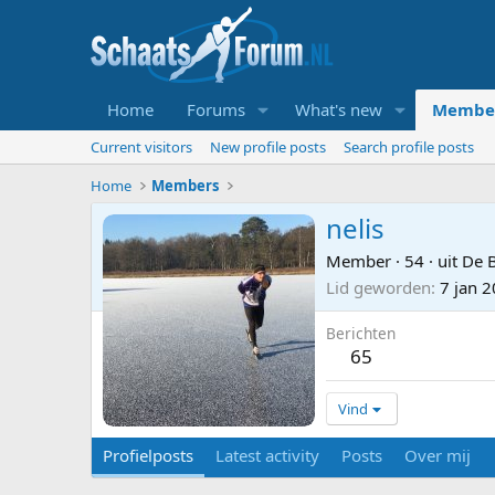
Home
Forums
What's new
Membe
Current visitors
New profile posts
Search profile posts
Home
Members
nelis
Member
·
54
·
uit
De B
Lid geworden
7 jan 
Berichten
65
Vind
Profielposts
Latest activity
Posts
Over mij