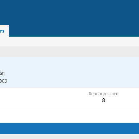
rs
ilt
2009
Reaction score
8