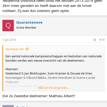
Yekaterina Shikhova heeft sinds het seizoen 2013-2014 geen
3km meer gereden en heeft daarom niet aan de limiet
voldaan. Zij was dus sowieso geen optie.
Quarantenove
Q
Active Member
1 jan 2016
#19
De Keizer zei:
Een aantal nationale kampioenschappen en besluiten van nationale
bonden verder, een nieuw overzicht van de deelnemers.
Mannen:
Nederland 3: Jan Blokhuijsen, Sven Kramen & Douwe de Vries
Noorwegen 3: Håvard Bøkko, Sindre Henriksen & Sverre Lunde
Pedersen
Zweden 2: Nils van der Poel*
Klik om te vergroten...
Finland 1: Tuomas Rahnasto*
Denemarken 2: Stefan Due Schmidt & Viktor Hald Thorup*
Die 2e Zweedse deelnemer: Mathieu Albert?
België 2: Bart Swings*
Frankrijk 1: Alexis Contin*