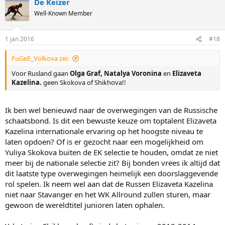
De Keizer
c
punten
t
Well-Known Member
9. Jan Szymanski 36,1; 1:46,2; 6:32 maakt in totaal 110.700 punten
i
(rijdt geen 10.000 meter)
o
n
10. Zbigniew Brodka 36,4; 1:47,8; 6:37 maakt in totaal 112.033
1 jan 2016
#18
s
punten (rijdt geen 10.000 meter)
:
FuGeE_Volkova zei:
Voor Rusland gaan
Olga Graf, Natalya Voronina
en
Elizaveta
Kazelina.
geen Skokova of Shikhova!!
Ik ben wel benieuwd naar de overwegingen van de Russische
schaatsbond. Is dit een bewuste keuze om toptalent Elizaveta
Kazelina internationale ervaring op het hoogste niveau te
laten opdoen? Of is er gezocht naar een mogelijkheid om
Yuliya Skokova buiten de EK selectie te houden, omdat ze niet
meer bij de nationale selectie zit? Bij bonden vrees ik altijd dat
dit laatste type overwegingen heimelijk een doorslaggevende
rol spelen. Ik neem wel aan dat de Russen Elizaveta Kazelina
niet naar Stavanger en het WK Allround zullen sturen, maar
gewoon de wereldtitel junioren laten ophalen.