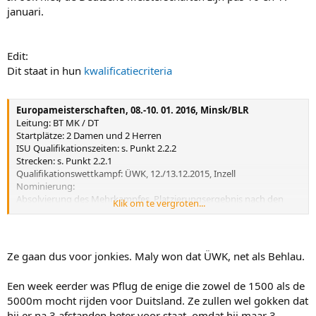
januari.
Edit:
Dit staat in hun
kwalificatiecriteria
Europameisterschaften, 08.-10. 01. 2016, Minsk/BLR
Leitung: BT MK / DT
Startplätze: 2 Damen und 2 Herren
ISU Qualifikationszeiten: s. Punkt 2.2.2
Strecken: s. Punkt 2.2.1
Qualifikationswettkampf: ÜWK, 12./13.12.2015, Inzell
Nominierung:
Absolvierung des Mehrkampfes, Platzierungsergebnis nach den
Klik om te vergroten...
ersten 3 Strecken.
Für die EM werden vorrangig Sportler U23 nominiert. Ein Damen
und Herren Startplatz sind
vornominiert.
Ze gaan dus voor jonkies. Maly won dat ÜWK, net als Behlau.
Een week eerder was Pflug de enige die zowel de 1500 als de
5000m mocht rijden voor Duitsland. Ze zullen wel gokken dat
hij er na 3 afstanden beter voor staat, omdat hij maar 3