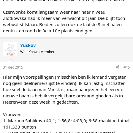
Czerwonka komt langzaam weer naar haar niveau.
Zlotkowska had ik meer van verwacht dit jaar. Die blijft toch
wel wat stilstaan. Beiden zullen ook de laatste 8 niet halen
denk ik en rond de 9e á 10e plaats eindigen
Yuskov
Well-Known Member
31 dec 2015
#15
Hier mijn voorspellingen (misschien ben ik iemand vergeten,
nog geen deelnemerslijst te vinden). Ik kan lastig inschatten
hoe snel de baan van Minsk is, maar aangezien het een vrij
nieuwe baan is heb ik vergelijkbare omstandigheden als in
Heerenveen deze week in gedachten.
Vrouwen:
1. Martina Sablikova 40,1; 1:56,8; 4:03,0; 6:58 maakt in totaal
161.333 punten
2. Ireen Wüst 39,6; 1:56,5; 4:04,5; 7:07 maakt in totaal