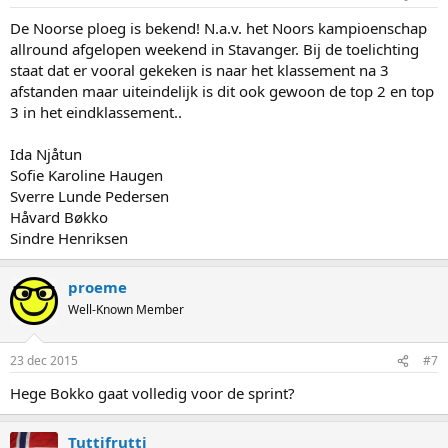
s
:
De Noorse ploeg is bekend! N.a.v. het Noors kampioenschap
allround afgelopen weekend in Stavanger. Bij de toelichting
staat dat er vooral gekeken is naar het klassement na 3
afstanden maar uiteindelijk is dit ook gewoon de top 2 en top
3 in het eindklassement..
Ida Njåtun
Sofie Karoline Haugen
Sverre Lunde Pedersen
Håvard Bøkko
Sindre Henriksen
proeme
Well-Known Member
23 dec 2015
#7
Hege Bokko gaat volledig voor de sprint?
Tuttifrutti