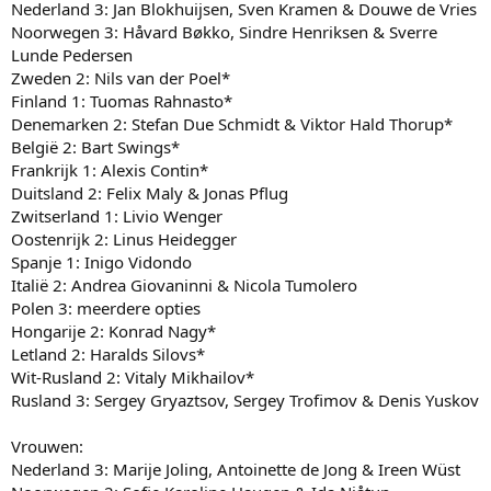
Nederland 3: Jan Blokhuijsen, Sven Kramen & Douwe de Vries
Noorwegen 3: Håvard Bøkko, Sindre Henriksen & Sverre
Lunde Pedersen
Zweden 2: Nils van der Poel*
Finland 1: Tuomas Rahnasto*
Denemarken 2: Stefan Due Schmidt & Viktor Hald Thorup*
België 2: Bart Swings*
Frankrijk 1: Alexis Contin*
Duitsland 2: Felix Maly & Jonas Pflug
Zwitserland 1: Livio Wenger
Oostenrijk 2: Linus Heidegger
Spanje 1: Inigo Vidondo
Italië 2: Andrea Giovaninni & Nicola Tumolero
Polen 3: meerdere opties
Hongarije 2: Konrad Nagy*
Letland 2: Haralds Silovs*
Wit-Rusland 2: Vitaly Mikhailov*
Rusland 3: Sergey Gryaztsov, Sergey Trofimov & Denis Yuskov
Vrouwen:
Nederland 3: Marije Joling, Antoinette de Jong & Ireen Wüst