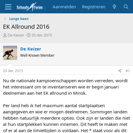
Aanmelden
Registreren
Lange baan
EK Allround 2016
T
S
De Keizer
20 dec 2015
o
t
p
a
De Keizer
i
r
Well-Known Member
c
t
s
d
t
a
20 dec 2015
#1
a
t
r
u
Nu de nationale kampioenschappen worden verreden, wordt
t
m
het interessant om te inventariseren wie er begin januari
e
deelnemen aan het EK allround in Minsk.
r
Per land heb ik het maximum aantal startplaatsen
aangegeven en wie er mogen deelnemen. Sommigen landen
hebben natuurlijk meerdere opties. Ook zijn er landen die niet
al hun startplekken kunnen innemen. Dit heeft te maken met
of er al aan de limiettijden is voldaan. Het * staat voor als dit