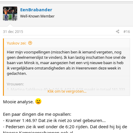
e
a
EenBrabander
c
t
Well-Known Member
i
o
n
31 dec 2015
#16
s
:
Yuskov zei:
Hier mijn voorspellingen (misschien ben ik iemand vergeten, nog
geen deelnemerslijst te vinden). Ik kan lastig inschatten hoe snel de
baan van Minsk is, maar aangezien het een vrij nieuwe baan is heb
ik vergelijkbare omstandigheden als in Heerenveen deze week in
gedachten.
Vrouwen:
1. Martina Sablikova 40,1; 1:56,8; 4:03,0; 6:58 maakt in totaal 161.333
Klik om te vergroten...
punten
2. Ireen Wüst 39,6; 1:56,5; 4:04,5; 7:07 maakt in totaal 161.883 punten
Mooie analyse.
3. Antoinette de Jong 39,3; 1:57,8; 4:05,0: 7:09 maakt in totaal 162.300
punten
Een paar dingen die me opvallen:
4. Marije Joling 40,0; 1:58,2; 4:04,5; 7:06 maakt in totaal 162.750
- Kramer 1:46.9? Dat zie ik niet zo snel gebeuren...
punten
- Pedersen zie ik wel onder de 6:20 rijden. Dat deed hij bij de
5. Natalya Voronina 40,5; 1:59,4; 4:05,0; 7:03 maakt in totaal 163.433
punten
Noorse Kampioenschappen ook al.