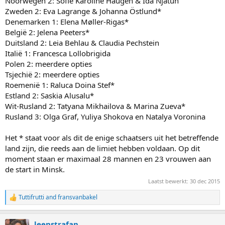
Noorwegen 2: Sofie Karoline Haugen & Ida Njåtun
Zweden 2: Eva Lagrange & Johanna Östlund*
Denemarken 1: Elena Møller-Rigas*
België 2: Jelena Peeters*
Duitsland 2: Leia Behlau & Claudia Pechstein
Italië 1: Francesca Lollobrigida
Polen 2: meerdere opties
Tsjechië 2: meerdere opties
Roemenië 1: Raluca Doina Stef*
Estland 2: Saskia Alusalu*
Wit-Rusland 2: Tatyana Mikhailova & Marina Zueva*
Rusland 3: Olga Graf, Yuliya Shokova en Natalya Voronina
Het * staat voor als dit de enige schaatsers uit het betreffende
land zijn, die reeds aan de limiet hebben voldaan. Op dit
moment staan er maximaal 28 mannen en 23 vrouwen aan
de start in Minsk.
Laatst bewerkt:
30 dec 2015
Tuttifrutti
and
fransvanbakel
R
e
a
leenstrafan
c