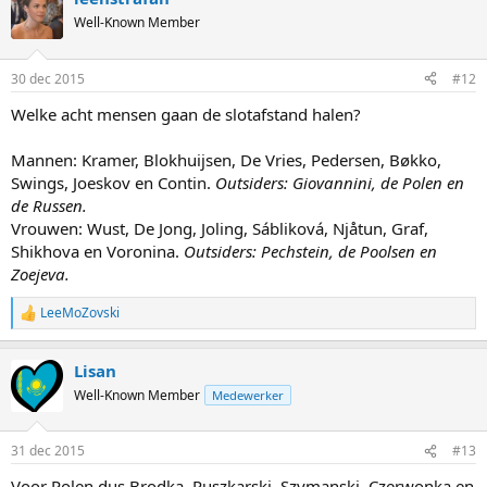
t
Well-Known Member
i
o
n
30 dec 2015
#12
s
:
Welke acht mensen gaan de slotafstand halen?
Mannen: Kramer, Blokhuijsen, De Vries, Pedersen, Bøkko,
Swings, Joeskov en Contin.
Outsiders: Giovannini, de Polen en
de Russen.
Vrouwen: Wust, De Jong, Joling, Sábliková, Njåtun, Graf,
Shikhova en Voronina.
Outsiders: Pechstein, de Poolsen en
Zoejeva.
LeeMoZovski
R
e
a
Lisan
c
t
Well-Known Member
Medewerker
i
o
n
31 dec 2015
#13
s
:
Voor Polen dus Brodka, Puszkarski, Szymanski, Czerwonka en