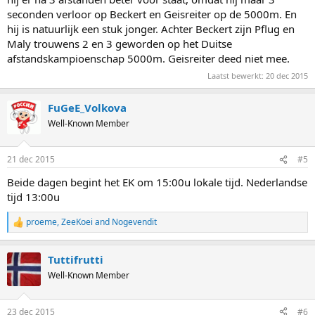
seconden verloor op Beckert en Geisreiter op de 5000m. En
hij is natuurlijk een stuk jonger. Achter Beckert zijn Pflug en
Maly trouwens 2 en 3 geworden op het Duitse
afstandskampioenschap 5000m. Geisreiter deed niet mee.
Laatst bewerkt:
20 dec 2015
FuGeE_Volkova
Well-Known Member
21 dec 2015
#5
Beide dagen begint het EK om 15:00u lokale tijd. Nederlandse
tijd 13:00u
proeme
,
ZeeKoei
and
Nogevendit
R
e
a
Tuttifrutti
c
t
Well-Known Member
i
o
n
23 dec 2015
#6