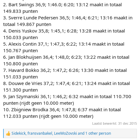
2. Bart Swings 36,9; 1:46.0; 6:20; 13:12 maakt in totaal
149.833 punten
3. Sverre Lunde Pedersen 36,5; 1:46,4; 6:21; 13:16 maakt in
totaal 149.867 punten
4. Denis Yuskov 35,8; 1:45,1; 6:28; 13:28 maakt in totaal
150.033 punten
5. Alexis Contin 37,1; 1:47,3; 6:22; 13:14 maakt in totaal
150.767 punten
6. Jan Blokhuijsen 36,4; 1:48,0; 6:23; 13:22 maakt in totaal
150.800 punten
7. Havard Bokko 36,2; 1:47,2; 6:26; 13:30 maakt in totaal
151.033 punten
8. Douwe de Vries 37,2; 1:47,4; 6:21; 13:24 maakt in totaal
151.300 punten
9. Jan Szymanski 36,1; 1:46,2; 6:32 maakt in totaal 110.700
punten (rijdt geen 10.000 meter)
10. Zbigniew Brodka 36,4; 1:47,8; 6:37 maakt in totaal
112.033 punten (rijdt geen 10.000 meter)
Laatst bewerkt:
31 dec 2015
Sidekick
,
fransvanbakel
,
LeeMoZovski
and 1 other person
R